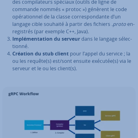
des com­pi­la­teurs spéciaux (outils de ligne de
commande nommés « protoc ») génèrent le code
opé­ra­tion­nel de la classe cor­res­pon­dante d’un
langage cible souhaité à partir des fichiers
.proto
en­
re­gis­trés (par exemple C++, Java).
Im­plé­men­ta­tion du serveur
dans le langage sé­lec­
tionné.
Création du stub client
pour l’appel du service ; la
ou les requête(s) est/sont ensuite exécutée(s) via le
serveur et le ou les client(s).