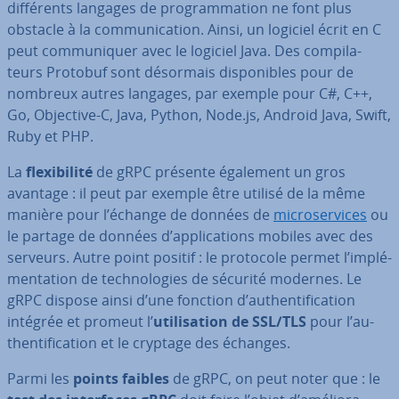
dif­fé­rents langages de pro­gram­ma­tion ne font plus
obstacle à la com­mu­ni­ca­tion. Ainsi, un logiciel écrit en C
peut com­mu­ni­quer avec le logiciel Java. Des com­pi­la­
teurs Protobuf sont désormais dis­po­nibles pour de
nombreux autres langages, par exemple pour C#, C++,
Go, Objective-C, Java, Python, Node.js, Android Java, Swift,
Ruby et PHP.
La
flexi­bi­lité
de gRPC présente également un gros
avantage : il peut par exemple être utilisé de la même
manière pour l’échange de données de
mi­cro­ser­vices
ou
le partage de données d’ap­pli­ca­tions mobiles avec des
serveurs. Autre point positif : le protocole permet l’im­plé­
men­ta­tion de tech­no­lo­gies de sécurité modernes. Le
gRPC dispose ainsi d’une fonction d’au­then­ti­fi­ca­tion
intégrée et promeut l’
uti­li­sa­tion de SSL/TLS
pour l’au­
then­ti­fi­ca­tion et le cryptage des échanges.
Parmi les
points faibles
de gRPC, on peut noter que : le