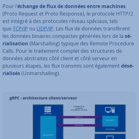
Pour l’
échange de flux de données entre machines
(Proto Request et Proto Response), le protocole HTTP/2
est intégré à des pro­to­coles réseau spéciaux, tels
que
TCP/IP
ou
UDP/IP
. Les flux de données trans­fè­rent
les données binaires compactes générées lors de la
sé­
ria­li­sa­tion
(Mar­shal­ling) typique des Remote Procedure
Calls. Pour le trai­te­ment complet des struc­tures de
données abs­traites côté client et côté serveur en
plusieurs étapes, les flux transmis sont également
dé­sé­
ria­li­sés
(Un­mar­shal­ling).