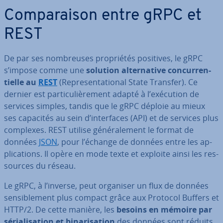
Com­pa­rai­son entre gRPC et
REST
De par ses nom­breuses pro­prié­tés positives, le gRPC
s’impose comme une
solution al­ter­na­tive con­cur­ren­
tielle au
REST
(Re­pre­sen­ta­tio­nal State Transfer). Ce
dernier est par­ti­cu­liè­re­ment adapté à l’exécution de
services simples, tandis que le gRPC déploie au mieux
ses capacités au sein d’in­ter­faces (API) et de services plus
complexes. REST utilise gé­né­ra­le­ment le format de
données
JSON
, pour l’échange de données entre les ap­
pli­ca­tions. Il opère en mode texte et exploite ainsi les res­
sources du réseau.
Le gRPC, à l’inverse, peut organiser un flux de données
sen­si­ble­ment plus compact grâce aux Protocol Buffers et
HTTP/2. De cette manière, les
besoins en mémoire par
sé­ria­li­sa­tion et bi­na­ri­sa­tion
des données sont réduits