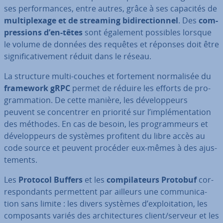
ses per­for­mances, entre autres, grâce à ses capacités de
mul­ti­plexage et de streaming bi­di­rec­tion­nel
. Des
com­
pres­sions d’en-têtes
sont également possibles lorsque
le volume de données des requêtes et réponses doit être
sig­ni­fi­ca­ti­ve­ment réduit dans le réseau.
La structure multi-couches et fortement nor­ma­li­sée du
framework gRPC
permet de réduire les efforts de pro­
gram­ma­tion. De cette manière, les dé­ve­lop­peurs
peuvent se con­cen­trer en priorité sur l’im­plé­men­ta­tion
des méthodes. En cas de besoin, les pro­gram­meurs et
dé­ve­lop­peurs de systèmes profitent du libre accès au
code source et peuvent procéder eux-mêmes à des ajus­
te­ments.
Les
Protocol Buffers
et les
com­pi­la­teurs Protobuf
cor­
res­pon­dants per­met­tent par ailleurs une com­mu­ni­ca­
tion sans limite : les divers systèmes d’ex­ploi­ta­tion, les
com­po­sants variés des ar­chi­tec­tures client/serveur et les