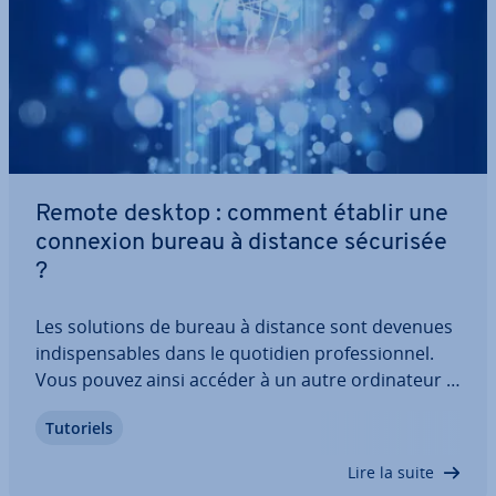
Remote desktop : comment établir une
connexion bureau à distance sécurisée
?
Les solutions de bureau à distance sont devenues
in­dis­pen­sables dans le quotidien pro­fes­sion­nel.
Vous pouvez ainsi accéder à un autre or­di­na­teur à
distance et gagner un temps précieux, que ce soit
Tutoriels
pour le support in­for­ma­tique, les con­fé­rences en
ligne ou le té­lé­tra­vail. Avec le…
Lire la suite