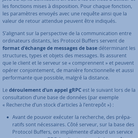
les fonctions mises à dis­po­si­tion. Pour chaque fonction,
les pa­ra­mètres envoyés avec une requête ainsi que la
valeur de retour attendue peuvent être indiqués.
S’alignant sur la pers­pec­tive de la com­mu­ni­ca­tion entre
or­di­na­teurs distants, les Protocol Buffers servent de
format d’échange de messages de base
dé­ter­mi­nant les
struc­tures, types et objets des messages. Ils assurent
que le client et le serveur se « com­pren­nent » et peuvent
opérer con­join­te­ment, de manière fonc­tion­nelle et aussi
per­for­mante que possible, malgré la distance.
Le
dé­rou­le­ment d’un appel gRPC
est le suivant lors de la
con­sul­ta­tion d’une base de données (par exemple
« Recherche d’un stock d’articles à l’entrepôt ») :
Avant de pouvoir exécuter la recherche, des pré­pa­
ra­tifs sont né­ces­saires. Côté serveur, sur la base des
Protocol Buffers, on im­plé­mente d’abord un service