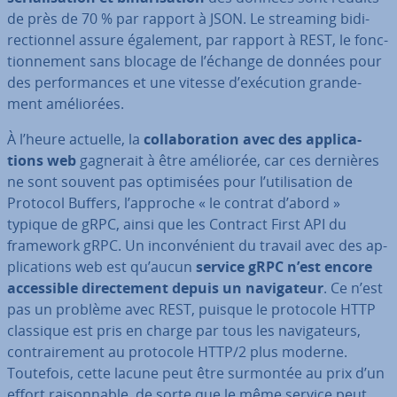
de près de 70 % par rapport à JSON. Le streaming bi­di­
rec­tion­nel assure également, par rapport à REST, le fonc­
tion­ne­ment sans blocage de l’échange de données pour
des per­for­mances et une vitesse d’exécution gran­de­
ment amé­lio­rées.
À l’heure actuelle, la
col­la­bo­ra­tion avec des ap­pli­ca­
tions web
gagnerait à être améliorée, car ces dernières
ne sont souvent pas op­ti­mi­sées pour l’uti­li­sa­tion de
Protocol Buffers, l’approche « le contrat d’abord »
typique de gRPC, ainsi que les Contract First API du
framework gRPC. Un in­con­vé­nient du travail avec des ap­
pli­ca­tions web est qu’aucun
service gRPC n’est encore
ac­ces­sible di­rec­te­ment depuis un na­vi­ga­teur
. Ce n’est
pas un problème avec REST, puisque le protocole HTTP
classique est pris en charge par tous les na­vi­ga­teurs,
con­trai­re­ment au protocole HTTP/2 plus moderne.
Toutefois, cette lacune peut être surmontée au prix d’un
effort rai­son­nable, de sorte que le même service peut