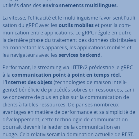
utilisés dans des
en­vi­ron­ne­ments mul­ti­lingues
.
La vitesse, l’ef­fi­ca­cité et le mul­ti­lin­guisme fa­vo­ri­sent l’uti­li­
sa­tion du gRPC avec les
outils mobiles
et pour la com­
mu­ni­ca­tion entre ap­pli­ca­tions. Le gRPC régule en outre
la dernière phase du trai­te­ment des données dis­tri­buées
en con­nec­tant les appareils, les ap­pli­ca­tions mobiles et
les na­vi­ga­teurs avec les
services backend
.
Per­for­mant, le streaming via HTTP/2 pré­des­tine le gRPC
à la
com­mu­ni­ca­tion point à point en temps réel
.
L’
internet des objets
(tech­no­lo­gies de maison in­tel­li­
gente) bénéficie de procédés sobres en res­sources, car il
se concentre de plus en plus sur la com­mu­ni­ca­tion de
clients à faibles res­sources. De par ses nombreux
avantages en matière de per­for­mance et sa sim­pli­cité de
dé­ve­lop­pe­ment, cette tech­no­lo­gie de com­mu­ni­ca­tion
pourrait devenir le leader de la com­mu­ni­ca­tion en
nuage. Cela re­la­ti­vi­se­rait la do­mi­na­tion actuelle de REST.