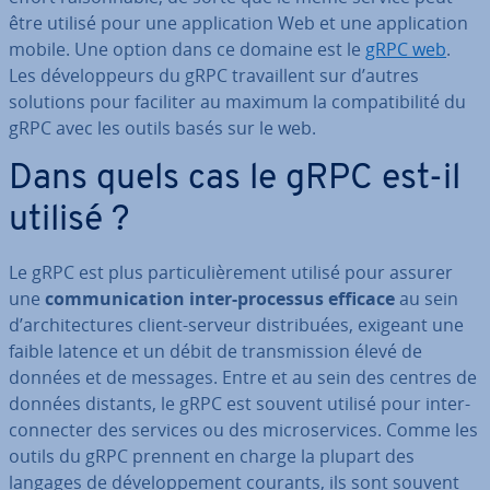
être utilisé pour une ap­pli­ca­tion Web et une ap­pli­ca­tion
mobile. Une option dans ce domaine est le
gRPC web
.
Les dé­ve­lop­peurs du gRPC tra­vail­lent sur d’autres
solutions pour faciliter au maximum la com­pa­ti­bi­lité du
gRPC avec les outils basés sur le web.
Dans quels cas le gRPC est-il
utilisé ?
Le gRPC est plus par­ti­cu­liè­re­ment utilisé pour assurer
une
com­mu­ni­ca­tion inter-processus efficace
au sein
d’ar­chi­tec­tures client-serveur dis­tri­buées, exigeant une
faible latence et un débit de trans­mis­sion élevé de
données et de messages. Entre et au sein des centres de
données distants, le gRPC est souvent utilisé pour in­ter­
con­nec­ter des services ou des mi­cro­ser­vices. Comme les
outils du gRPC prennent en charge la plupart des
langages de dé­ve­lop­pe­ment courants, ils sont souvent