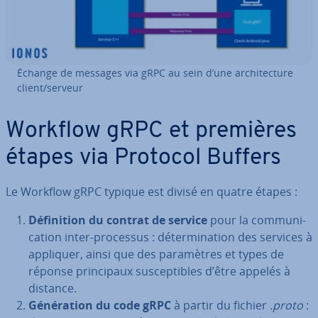
Échange de messages via gRPC au sein d’une ar­chi­tec­ture
client/serveur
Workflow gRPC et premières
étapes via Protocol Buffers
Le Workflow gRPC typique est divisé en quatre étapes :
Dé­fi­ni­tion du contrat de service
pour la com­mu­ni­
ca­tion inter-processus : dé­ter­mi­na­tion des services à
appliquer, ainsi que des pa­ra­mètres et types de
réponse prin­ci­paux sus­cep­tibles d’être appelés à
distance.
Gé­né­ra­tion du code gRPC
à partir du fichier
.proto
: