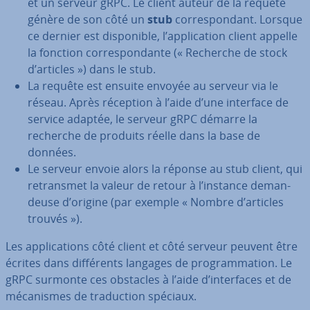
et un serveur gRPC. Le client auteur de la requête
génère de son côté un
stub
cor­res­pon­dant. Lorsque
ce dernier est dis­po­nible, l’ap­pli­ca­tion client appelle
la fonction cor­res­pon­dante (« Recherche de stock
d’articles ») dans le stub.
La requête est ensuite envoyée au serveur via le
réseau. Après réception à l’aide d’une interface de
service adaptée, le serveur gRPC démarre la
recherche de produits réelle dans la base de
données.
Le serveur envoie alors la réponse au stub client, qui
re­trans­met la valeur de retour à l’instance de­man­
deuse d’origine (par exemple « Nombre d’articles
trouvés »).
Les ap­pli­ca­tions côté client et côté serveur peuvent être
écrites dans dif­fé­rents langages de pro­gram­ma­tion. Le
gRPC surmonte ces obstacles à l’aide d’in­ter­faces et de
mé­ca­nismes de tra­duc­tion spéciaux.