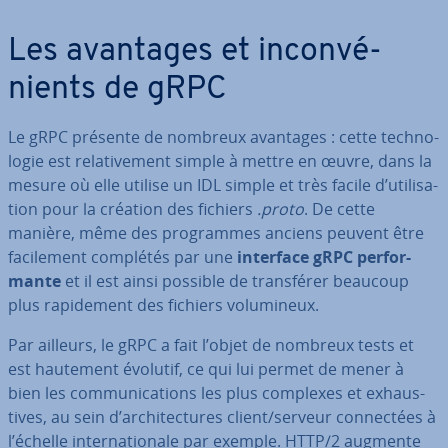
Les avantages et in­con­vé­
nients de gRPC
Le gRPC présente de nombreux avantages : cette tech­no­
lo­gie est re­la­ti­ve­ment simple à mettre en œuvre, dans la
mesure où elle utilise un IDL simple et très facile d’uti­li­sa­
tion pour la création des fichiers
.proto
. De cette
manière, même des pro­grammes anciens peuvent être
fa­ci­le­ment complétés par une
interface gRPC per­for­
mante
et il est ainsi possible de trans­fé­rer beaucoup
plus ra­pi­de­ment des fichiers vo­lu­mi­neux.
Par ailleurs, le gRPC a fait l’objet de nombreux tests et
est hautement évolutif, ce qui lui permet de mener à
bien les com­mu­ni­ca­tions les plus complexes et ex­haus­
tives, au sein d’ar­chi­tec­tures client/serveur con­nec­tées à
l’échelle in­ter­na­tio­nale par exemple. HTTP/2 augmente