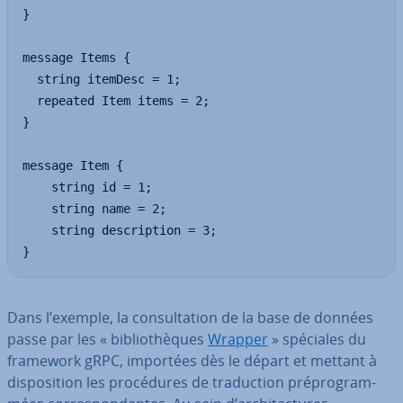
}

message Items {

  string itemDesc = 1;

  repeated Item items = 2;

}

message Item {

	string id = 1;

	string name = 2;

	string description = 3;

}
Dans l’exemple, la con­sul­ta­tion de la base de données
passe par les « bi­blio­thèques
Wrapper
» spéciales du
framework gRPC, importées dès le départ et mettant à
dis­po­si­tion les pro­cé­dures de tra­duc­tion pré­pro­gram­