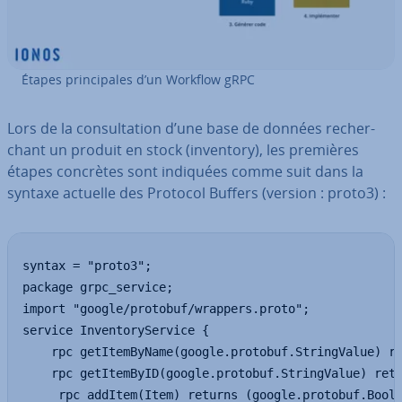
Étapes prin­ci­pales d’un Workflow gRPC
Lors de la con­sul­ta­tion d’une base de données re­cher­
chant un produit en stock (inventory), les premières
étapes concrètes sont indiquées comme suit dans la
syntaxe actuelle des Protocol Buffers (version : proto3) :
syntax = "proto3";

package grpc_service;

import "google/protobuf/wrappers.proto";

service InventoryService {

	rpc getItemByName(google.protobuf.StringValue) returns (Items);

	rpc getItemByID(google.protobuf.StringValue) returns (Item);

	 rpc addItem(Item) returns (google.protobuf.BoolValue);
