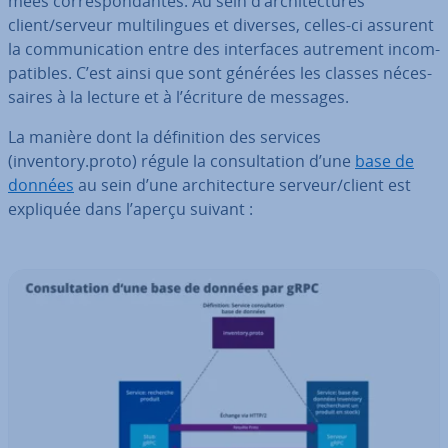
mées cor­res­pon­dantes. Au sein d’ar­chi­tec­tures
client/serveur mul­ti­lingues et diverses, celles-ci assurent
la com­mu­ni­ca­tion entre des in­ter­faces autrement in­com­
pa­tibles. C’est ainsi que sont générées les classes né­ces­
saires à la lecture et à l’écriture de messages.
La manière dont la dé­fi­ni­tion des services
(inventory.proto) régule la con­sul­ta­tion d’une
base de
données
au sein d’une ar­chi­tec­ture serveur/client est
expliquée dans l’aperçu suivant :