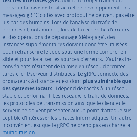
test des in­ter­faces gRPC
doit faire l’objet d’amé­lio­ra­
tions sur la base de l’état actuel de dé­ve­lop­pe­ment. Les
messages gRPC codés avec protobuf ne peuvent pas être
lus par des humains. Lors de l’analyse du trafic de
données et, notamment, lors de la recherche d’erreurs
et des opé­ra­tions de dépannage (débogage), des
instances sup­plé­men­taires doivent donc être utilisées
pour re­trans­crire le code sous une forme com­pré­hen­
sible et pour localiser les sources d’erreurs. D’autres in­
con­vé­nients résultent de la mise en réseau d’ar­chi­tec­
tures client/serveur dis­tri­buées. Le gRPC connecte des
or­di­na­teurs à distance et est donc
plus vul­né­rable que
des systèmes locaux
. Il dépend de l’accès à un réseau
stable et per­for­mant. Les réseaux, le trafic de données,
les pro­to­coles de trans­mis­sion ainsi que le client et le
serveur ne doivent présenter aucun point d’attaque sus­
cep­tible d’in­té­res­ser les pirates in­for­ma­tiques. Un autre
in­con­vé­nient est que le gRPC ne prend pas en charge la
mul­ti­dif­fu­sion
.