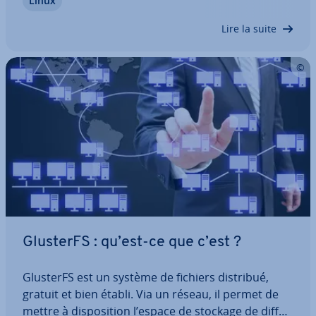
Linux
de sécurité, ce noyau système fonc­tionne sur une
couche su­pé­rieure à laquelle les…
Lire la suite
GlusterFS : qu’est-ce que c’est ?
GlusterFS est un système de fichiers distribué,
gratuit et bien établi. Via un réseau, il permet de
mettre à dis­po­si­tion l’espace de stockage de dif­fé­