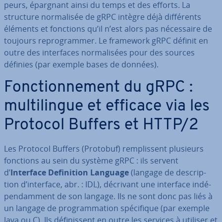
peurs, épargnant ainsi du temps et des efforts. La
structure nor­ma­li­sée de gRPC intègre déjà dif­fé­rents
éléments et fonctions qu’il n’est alors pas né­ces­saire de
toujours re­pro­gram­mer. Le framework gRPC définit en
outre des in­ter­faces nor­ma­li­sées pour des sources
définies (par exemple bases de données).
Fonc­tion­ne­ment du gRPC :
mul­ti­lingue et efficace via les
Protocol Buffers et HTTP/2
Les Protocol Buffers (Protobuf) rem­plis­sent plusieurs
fonctions au sein du système gRPC : ils servent
d’
Interface De­fi­ni­tion Language
(langage de des­crip­
tion d’interface, abr. : IDL), décrivant une interface in­dé­
pen­dam­ment de son langage. Ils ne sont donc pas liés à
un langage de pro­gram­ma­tion spé­ci­fique (par exemple
Java ou C). Ils dé­fi­nis­sent en outre les services à utiliser et