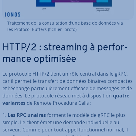
Trai­te­ment de la con­sul­ta­tion d’une base de données via
les Protocol Buffers (fichier .proto)
HTTP/2 : streaming à per­for­
mance optimisée
Le protocole HTTP/2 tient un rôle central dans le gRPC,
car il permet le transfert de données binaires compactes
et l’échange par­ti­cu­liè­re­ment efficace de messages et de
données. Le protocole réseau met à dis­po­si­tion
quatre
variantes
de Remote Procedure Calls :
1.
Les RPC unaires
forment le modèle de gRPC le plus
simple. Le client émet une demande in­di­vi­duelle au
serveur. Comme pour tout appel fonc­tion­nel normal, il