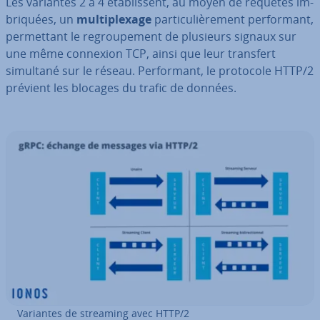
Les variantes 2 à 4 éta­blis­sent, au moyen de requêtes im­
bri­quées, un
mul­ti­plexage
par­ti­cu­liè­re­ment per­for­mant,
per­met­tant le re­grou­pe­ment de plusieurs signaux sur
une même connexion TCP, ainsi que leur transfert
simultané sur le réseau. Per­for­mant, le protocole HTTP/2
prévient les blocages du trafic de données.
Variantes de streaming avec HTTP/2