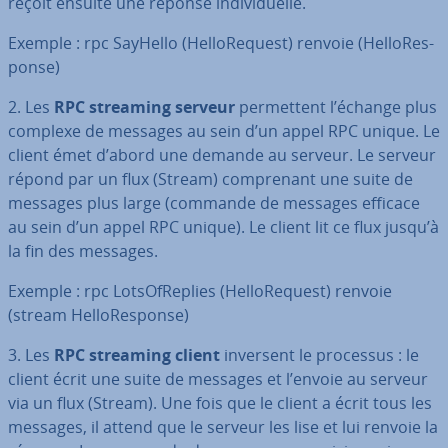
reçoit ensuite une réponse in­di­vi­duelle.
Exemple : rpc SayHello (Hel­lo­Re­quest) renvoie (Hel­lo­Res­
ponse)
2. Les
RPC streaming serveur
per­met­tent l’échange plus
complexe de messages au sein d’un appel RPC unique. Le
client émet d’abord une demande au serveur. Le serveur
répond par un flux (Stream) com­pre­nant une suite de
messages plus large (commande de messages efficace
au sein d’un appel RPC unique). Le client lit ce flux jusqu’à
la fin des messages.
Exemple : rpc Lot­sO­fRe­plies (Hel­lo­Re­quest) renvoie
(stream Hel­lo­Res­ponse)
3. Les
RPC streaming client
inversent le processus : le
client écrit une suite de messages et l’envoie au serveur
via un flux (Stream). Une fois que le client a écrit tous les
messages, il attend que le serveur les lise et lui renvoie la