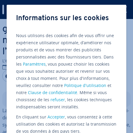
Digital Guide
Informations sur les cookies
Aller au contenu principal
gRPC, pionnier de la com­mu­
Nous utilisons des cookies afin de vous offrir une
ni­ca­tion client/serveur de
expérience utilisateur optimale, d’améliorer nos
produits et de vous montrer des publicités
l’avenir
personnalisées avec des fournisseurs tiers. Dans
L'équipe édi­to­riale IONOS
les
Paramètres
, vous pouvez choisir les cookies
13/07/2020
que vous souhaitez autoriser et revenir sur vos
Partager sur Facebook
Partager sur Twitter
Partager sur LinkedIn
choix à tout moment. Pour plus d'informations,
veuillez consulter notre
Politique d'utilisation
et
notre
Clause de confidentialité
. Même si vous
Sommaire
choisissez de les
refuser
, les cookies techniques
indispensables seront installés.
La tech­no­lo­gie de réseau progresse de plus en plus ra­pi­
En cliquant sur
Accepter
, vous consentez à cette
de­ment. Pour sa­tis­faire les exigences crois­santes des
utilisation des cookies et autorisez la transmission
systèmes in­for­ma­tiques dis­tri­bués, un nouveau système,
de vos données à des pays tiers.
appelé gRPC, a été mis au point pour la gestion des