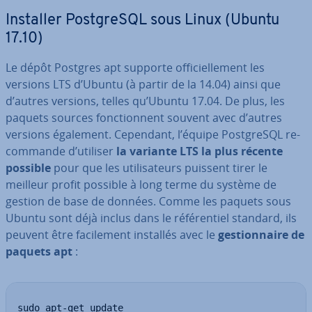
Installer Post­greSQL sous Linux (Ubuntu
17.10)
Le dépôt Postgres apt supporte of­fi­ciel­le­ment les
versions LTS d’Ubuntu (à partir de la 14.04) ainsi que
d’autres versions, telles qu’Ubuntu 17.04. De plus, les
paquets sources fonc­tion­nent souvent avec d’autres
versions également. Cependant, l’équipe Post­greSQL re­
com­mande d’utiliser
la variante LTS la plus récente
possible
pour que les uti­li­sa­teurs puissent tirer le
meilleur profit possible à long terme du système de
gestion de base de données. Comme les paquets sous
Ubuntu sont déjà inclus dans le ré­fé­ren­tiel standard, ils
peuvent être fa­ci­le­ment installés avec le
ges­tion­naire de
paquets apt
:
sudo apt-get update
