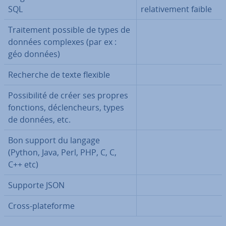
SQL
re­la­ti­ve­ment faible
Trai­te­ment possible de types de
données complexes (par ex :
géo données)
Recherche de texte flexible
Pos­si­bi­lité de créer ses propres
fonctions, dé­clen­cheurs, types
de données, etc.
Bon support du langage
(Python, Java, Perl, PHP, C, C,
C++ etc)
Supporte JSON
Cross-pla­te­forme