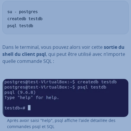
su - postgres

createdb testdb

psql testdb
Dans le terminal, vous pouvez alors voir cette
sortie du
shell du client psql
, qui peut être utilisé avec n’importe
quelle commande SQL :
Après avoir saisi "help", psql affiche l'aide détaillée des
commandes psql et SQL