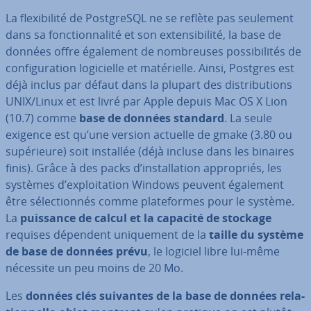
La flexi­bi­lité de Post­greSQL ne se reflète pas seulement
dans sa fonc­tion­na­lité et son ex­ten­si­bi­lité, la base de
données offre également de nom­breuses pos­si­bi­li­tés de
con­fi­gu­ra­tion lo­gi­cielle et ma­té­rielle. Ainsi, Postgres est
déjà inclus par défaut dans la plupart des dis­tri­bu­tions
UNIX/Linux et est livré par Apple depuis Mac OS X Lion
(10.7) comme
base de données standard
. La seule
exigence est qu’une version actuelle de gmake (3.80 ou
su­pé­rieure) soit installée (déjà incluse dans les binaires
finis). Grâce à des packs d’ins­tal­la­tion ap­pro­priés, les
systèmes d’ex­ploi­ta­tion Windows peuvent également
être sé­lec­tion­nés comme pla­te­formes pour le système.
La
puissance de calcul et la capacité de stockage
requises dépendent uni­que­ment de la
taille du système
de base de données prévu
, le logiciel libre lui-même
nécessite un peu moins de 20 Mo.
Les
données clés suivantes de la base de données re­la­