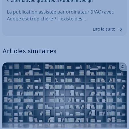
4 al­ter­na­tives gratuites à Adobe InDesign
La pu­bli­ca­tion assistée par or­di­na­teur (PAO) avec
Adobe est trop chère ? Il existe des…
Lire la suite
Articles si­mi­laires