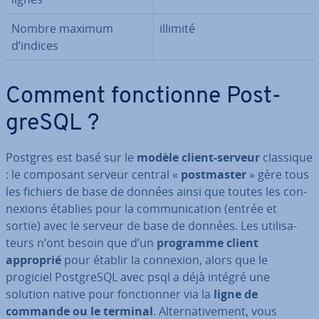
Nombre maximum
illimité
d’indices
Comment fonc­tionne Post­
greSQL ?
Postgres est basé sur le
modèle client-serveur
classique
: le composant serveur central «
post­mas­ter
» gère tous
les fichiers de base de données ainsi que toutes les con­
nexions établies pour la com­mu­ni­ca­tion (entrée et
sortie) avec le serveur de base de données. Les uti­li­sa­
teurs n’ont besoin que d’un
programme client
approprié
pour établir la connexion, alors que le
progiciel Post­greSQL avec psql a déjà intégré une
solution native pour fonc­tion­ner via la
ligne de
commande ou le terminal
. Al­ter­na­ti­ve­ment, vous