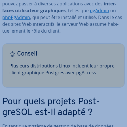
pouvez passer à diverses ap­pli­ca­tions avec des
in­ter­
faces uti­li­sa­teur gra­phiques
, telles que
pgAdmin
ou
phpP­gAd­min
, qui peut être installé et utilisé. Dans le cas
des sites Web in­te­rac­tifs, le serveur Web assume ha­bi­
tuel­le­ment le rôle du client.
Conseil
Plusieurs dis­tri­bu­tions Linux incluent leur propre
client graphique Postgres avec pgAccess
Pour quels projets Post­
greSQL est-il adapté ?
En tant que système de gestion de base de données