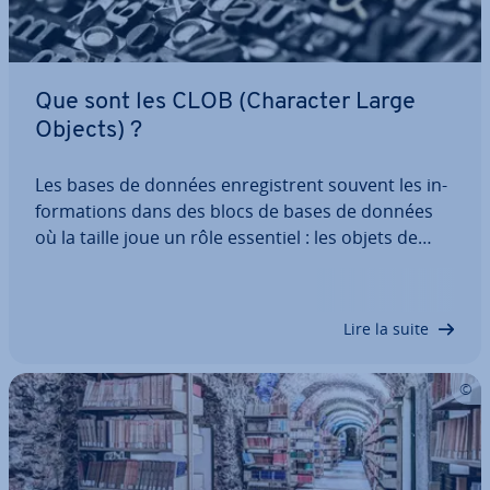
Que sont les CLOB (Character Large
Objects) ?
Les bases de données en­re­gistrent souvent les in­
for­ma­tions dans des blocs de bases de données
où la taille joue un rôle essentiel : les objets de
données par­ti­cu­liè­re­ment gros contenant uni­que­
ment des chaînes de ca­rac­tères sont en­re­gis­trés
comme CLOB ou TEXT et dé­lo­ca­li­sés avec…
Lire la suite