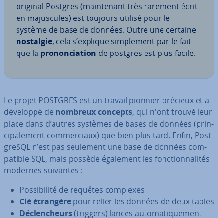
original Postgres (main­te­nant très rarement écrit
en ma­jus­cules) est toujours utilisé pour le
système de base de données. Outre une certaine
nostalgie
, cela s’explique sim­ple­ment par le fait
que la
pro­non­cia­tion
de postgres est plus facile.
Le projet POSTGRES est un travail pionnier précieux et a
développé de
nombreux concepts
, qui n'ont trouvé leur
place dans d’autres systèmes de bases de données (prin­
ci­pa­le­ment com­mer­ciaux) que bien plus tard. Enfin, Post­
greSQL n’est pas seulement une base de données com­
pa­tible SQL, mais possède également les fonc­tion­na­li­tés
modernes suivantes :
Pos­si­bi­lité de requêtes complexes
Clé étrangère
pour relier les données de deux tables
Dé­clen­cheurs
(triggers) lancés au­to­ma­ti­que­ment