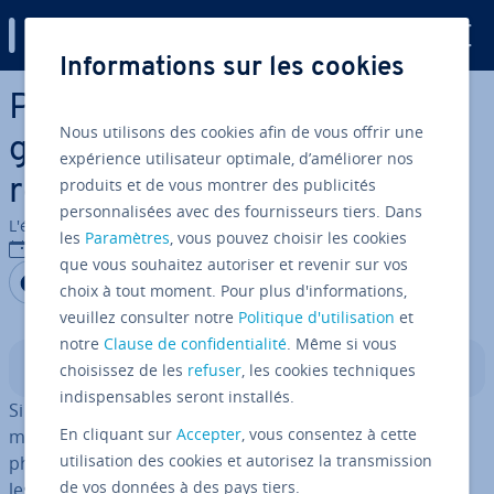
Digital Guide
Informations sur les cookies
Aller au contenu principal
Post­greSQL : le système de
Nous utilisons des cookies afin de vous offrir une
gestion de base de données
expérience utilisateur optimale, d’améliorer nos
produits et de vous montrer des publicités
re­la­tion­nelle et objet
personnalisées avec des fournisseurs tiers. Dans
L'équipe édi­to­riale IONOS
les
Paramètres
, vous pouvez choisir les cookies
14/09/2022
que vous souhaitez autoriser et revenir sur vos
Partager sur Facebook
Partager sur Twitter
Partager sur LinkedIn
choix à tout moment. Pour plus d'informations,
veuillez consulter notre
Politique d'utilisation
et
notre
Clause de confidentialité
. Même si vous
Sommaire
choisissez de les
refuser
, les cookies techniques
indispensables seront installés.
Si des types de
données complexes
ou des contenus
En cliquant sur
Accepter
, vous consentez à cette
mul­ti­mé­dia doivent être gérés en plus des données al­
utilisation des cookies et autorisez la transmission
pha­nu­mé­riques (lettres, chiffres, ca­rac­tères spéciaux),
de vos données à des pays tiers.
les
systèmes clas­siques de gestion
de
bases de