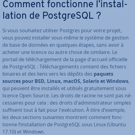
Comment fonc­tionne l’ins­tal­
la­tion de Post­greSQL ?
Si vous souhaitez utiliser Postgres pour votre projet,
vous pouvez installer vous-même le système de gestion
de base de données en quelques étapes, sans avoir à
acheter une licence ou autre chose de similaire. Le
portail de té­lé­char­ge­ment de la page d'accueil of­fi­cielle
de Post­greSQL : Té­lé­char­ge­ments contient des fichiers
binaires et des liens vers les dépôts des
paquets
sources pour BSD, Linux, macOS, Solaris et Windows
,
qui peuvent être installés et utilisés gra­tui­te­ment sous
licence Open Source. Les droits de racine ne sont pas né­
ces­saires pour cela : des droits d'ad­mi­nis­tra­teur simples
suffisent tout à fait pour l'exé­cu­tion. À titre d’exemple,
les deux sections suivantes montrent comment fonc­
tionne l’ins­tal­la­tion de Post­greSQL sous Linux (Ubuntu
17.10) et Windows.