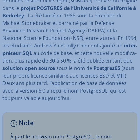
données re­la­tion­nelle objet (SGBDRO) trouve son origine
dans le
projet POSTGRES de l’Uni­ver­sité de Ca­li­for­nie à
Berkeley
. Il a été lancé en 1986 sous la direction de
Michael Sto­ne­bra­ker et parrainé par la Defense
Advanced Research Project Agency (DARPA) et la
National Science Foun­da­tion (NSF), entre autres. En 1994,
les étudiants Andrew Yu et Jolly Chen ont ajouté un
in­ter­
pré­teur SQL
au code de base, et cette nouvelle mo­di­fi­ca­
tion, plus rapide de 30 à 50 %, a été publiée en tant que
solution open source
sous le nom de
Postgres95
(sous
leur propre licence similaire aux licences BSD et MIT).
Deux ans plus tard, l’ap­pli­ca­tion de base de données
avec la version 6.0 a reçu le nom Post­greSQL, qui est
toujours valable au­jour­d'hui.
Note
À part le nouveau nom Post­greSQL, le nom