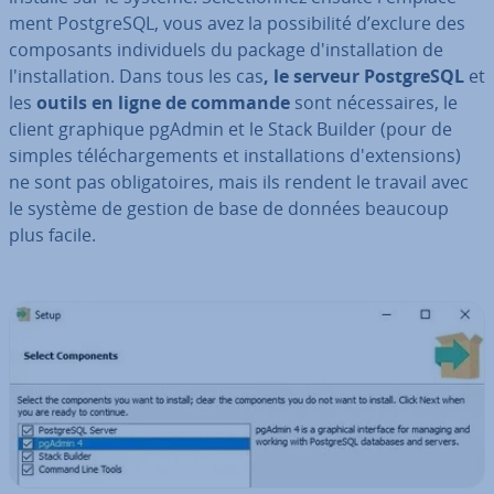
ment Post­greSQL, vous avez la pos­si­bi­lité d’exclure des
com­po­sants in­di­vi­duels du package d'ins­tal­la­tion de
l'ins­tal­la­tion. Dans tous les cas
, le serveur Post­greSQL
et
les
outils en ligne de commande
sont né­ces­saires, le
client graphique pgAdmin et le Stack Builder (pour de
simples té­lé­char­ge­ments et ins­tal­la­tions d'ex­ten­sions)
ne sont pas obli­ga­toires, mais ils rendent le travail avec
le système de gestion de base de données beaucoup
plus facile.