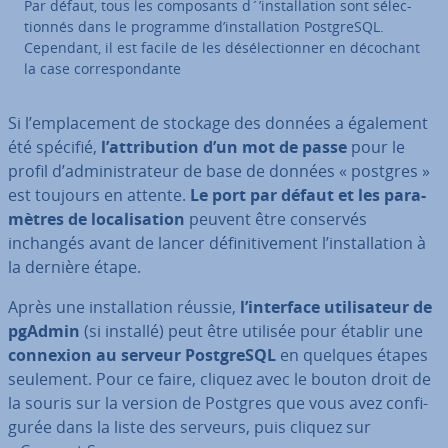
Par défaut, tous les com­po­sants d´’ins­tal­la­tion sont sé­lec­
tion­nés dans le programme d’ins­tal­la­tion Post­greSQL.
Cependant, il est facile de les dé­sé­lec­tion­ner en décochant
la case cor­res­pon­dante
Si l’em­pla­ce­ment de stockage des données a également
été spécifié,
l’at­tri­bu­tion d’un mot de passe
pour le
profil d’ad­mi­nis­tra­teur de base de données « postgres »
est toujours en attente.
Le port par défaut et les pa­ra­
mètres de lo­ca­li­sa­tion
peuvent être conservés
inchangés avant de lancer dé­fi­ni­ti­ve­ment l’ins­tal­la­tion à
la dernière étape.
Après une ins­tal­la­tion réussie,
l’interface uti­li­sa­teur de
pgAdmin
(si installé) peut être utilisée pour établir une
connexion au serveur Post­greSQL
en quelques étapes
seulement. Pour ce faire, cliquez avec le bouton droit de
la souris sur la version de Postgres que vous avez con­fi­
gu­rée dans la liste des serveurs, puis cliquez sur