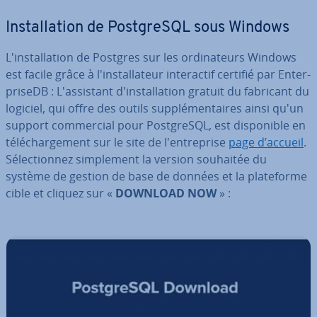
Ins­tal­la­tion de Post­greSQL sous Windows
L'ins­tal­la­tion de Postgres sur les or­di­na­teurs Windows
est facile grâce à l'ins­tal­la­teur in­te­rac­tif certifié par En­ter­
pri­seDB : L'as­sis­tant d'ins­tal­la­tion gratuit du fabricant du
logiciel, qui offre des outils sup­plé­men­taires ainsi qu'un
support com­mer­cial pour Post­greSQL, est dis­po­nible en
té­lé­char­ge­ment sur le site de l'en­tre­prise
page d’accueil
.
Sé­lec­tion­nez sim­ple­ment la version souhaitée du
système de gestion de base de données et la pla­te­forme
cible et cliquez sur «
DOWNLOAD NOW
» :