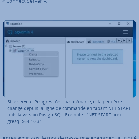
« Connect Server ».
Si le serveur Postgres n’est pas démarré, cela peut être
changé depuis la ligne de commande en tapant NET START
puis la version Post­greSQL. Exemple : "NET START post­
gresql-x64-10.3"
Après avoir saisi le mot de passe pré­cé­dem­ment attribué