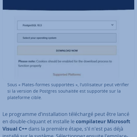
Sous « Plates-formes sup­por­tées », l’uti­li­sa­teur peut vérifier
si la version de Postgres souhaitée est supportée sur la
pla­te­forme cible.
Le programme d’ins­tal­la­tion té­lé­chargé peut être lancé
en double-cliquant et installe le
com­pi­la­teur Microsoft
Visual C++
dans la première étape, s’il n'est pas déjà
installé sur le système. Sé­lec­tion­nez ensuite l'em­pla­ce­