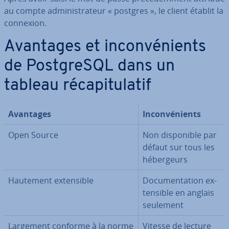
au compte ad­mi­nis­tra­teur « postgres », le client établit la
connexion.
Avantages et in­con­vé­nients
de Post­greSQL dans un
tableau ré­ca­pi­tu­la­tif
Avantages
In­con­vé­nients
Open Source
Non dis­po­nible par
défaut sur tous les
hé­ber­geurs
Hautement ex­ten­sible
Do­cu­men­ta­tion ex­
ten­sible en anglais
seulement
Largement conforme à la norme
Vitesse de lecture