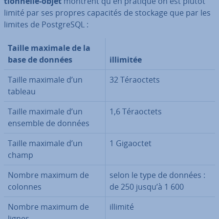
tion­nelle-objet
montrent qu'en pratique on est plutôt
limité par ses propres capacités de stockage que par les
limites de Post­greSQL :
Taille maximale de la
base de données
illimitée
Taille maximale d’un
32 Té­raoc­tets
tableau
Taille maximale d’un
1,6 Té­raoc­tets
ensemble de données
Taille maximale d’un
1 Gigaoctet
champ
Nombre maximum de
selon le type de données :
colonnes
de 250 jusqu’à 1 600
Nombre maximum de
illimité
lignes