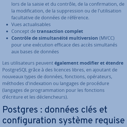
lors de la saisie et du contrôle, de la con­fir­ma­tion, de
la mo­di­fi­ca­tion, de la sup­pres­sion ou de l'uti­li­sa­tion
fa­cul­ta­tive de données de référence.
Vues ac­tua­li­sables
Concept de
tran­sac­tion complet
Contrôle de si­mul­ta­néité mul­ti­ver­sion
(MVCC)
pour une exécution efficace des accès si­mul­ta­nés
aux bases de données
Les uti­li­sa­teurs peuvent
également modifier et étendre
Post­greSQL grâce à des licences libres, en ajoutant de
nouveaux types de données, fonctions, opé­ra­teurs,
méthodes d'in­dexa­tion ou langages de procédure
(langages de pro­gram­ma­tion pour les fonctions
d’écriture et les dé­clen­cheurs).
Postgres : données clés et
con­fi­gu­ra­tion système requise