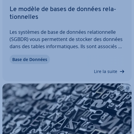
Le modèle de bases de données re­la­
tion­nelles
Les systèmes de base de données re­la­tion­nelle
(SGBDR) vous per­met­tent de stocker des données
dans des tables in­for­ma­tiques. Ils sont associés à
des concepts complexes tels que les formes
Base de Données
normales. Nous pré­sen­tons les bases du système
de base de données re­la­tion­nelle, étudions ses…
Lire la suite