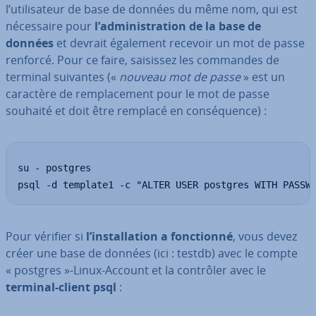
l’uti­li­sa­teur de base de données du même nom, qui est
né­ces­saire pour
l’ad­mi­nis­tra­tion de la base de
données
et devrait également recevoir un mot de passe
renforcé. Pour ce faire, saisissez les commandes de
terminal suivantes («
nouveau mot de passe
» est un
caractère de rem­pla­ce­ment pour le mot de passe
souhaité et doit être remplacé en con­sé­quence) :
su - postgres

psql -d template1 -c "ALTER USER postgres WITH PASSW
Pour vérifier si
l’ins­tal­la­tion a fonc­tionné
, vous devez
créer une base de données (ici : testdb) avec le compte
« postgres »-Linux-Account et la contrôler avec le
terminal-client psql
: