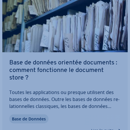
Base de données orientée documents :
comment fonc­tionne le document
store ?
Toutes les ap­pli­ca­tions ou presque utilisent des
bases de données. Outre les bases de données re­
la­tion­nelles clas­siques, les bases de données
orientées documents se sont depuis longtemps
Base de Données
imposées dans le cadre du dé­ve­lop­pe­ment des ap­
pli­ca­tions Web. À la place de tableaux…