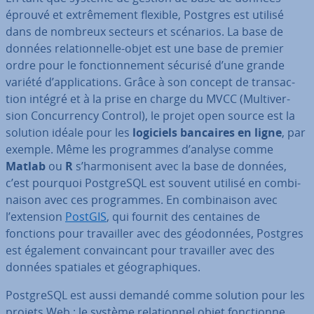
éprouvé et ex­trê­me­ment flexible, Postgres est utilisé
dans de nombreux secteurs et scénarios. La base de
données re­la­tion­nelle-objet est une base de premier
ordre pour le fonc­tion­ne­ment sécurisé d’une grande
variété d’ap­pli­ca­tions. Grâce à son concept de tran­sac­
tion intégré et à la prise en charge du MVCC (Mul­ti­ver­
sion Con­cur­rency Control), le projet open source est la
solution idéale pour les
logiciels bancaires en ligne
, par
exemple. Même les pro­grammes d’analyse comme
Matlab
ou
R
s’har­mo­ni­sent avec la base de données,
c’est pourquoi Post­greSQL est souvent utilisé en com­bi­
nai­son avec ces pro­grammes. En com­bi­nai­son avec
l’extension
PostGIS
, qui fournit des centaines de
fonctions pour tra­vail­ler avec des géo­don­nées, Postgres
est également con­vain­cant pour tra­vail­ler avec des
données spatiales et géo­gra­phiques.
Post­greSQL est aussi demandé comme solution pour les
projets Web : le système re­la­tion­nel objet fonc­tionne