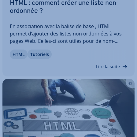
HTML : comment créer une liste non
ordonnée ?
En as­so­cia­tion avec la balise de base , HTML
permet d’ajouter des listes non ordonnées à vos
pages Web. Celles-ci sont utiles pour de nom­
breuses ap­pli­ca­tions, telles que des listes de
HTML
Tutoriels
tâches, des des­crip­tions de services ou des énu­
mé­ra­tions de liens. Apprenez les spé­ci­fi­ci­tés…
Lire la suite