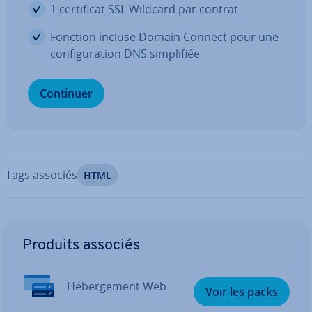
1 cer­ti­fi­cat SSL Wildcard par contrat
Fonction incluse Domain Connect pour une
con­fi­gu­ra­tion DNS sim­pli­fiée
Continuer
Tags associés
HTML
Aller au menu principal
Produits associés
Hé­ber­ge­ment Web
Voir les packs