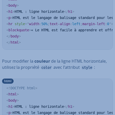
<
body
>
<
h1
>
HTML : ligne horizontale
</
h1
>
<
p
>
HTML est le langage de balisage standard pour les
<
hr
style
=
"
width
:
50%
;
text-align
:
left
;
margin-left
:
0
"
>
<
blockquote
>
« Le HTML est facile à apprendre et offr
</
body
>
</
html
>
Pour modifier la
couleur
de la ligne HTML ho­ri­zon­tale,
utilisez la propriété
avec l’attribut
:
color
style
html
<!
DOCTYPE
html
>
<
html
>
<
body
>
<
h1
>
HTML : ligne horizontale
</
h1
>
<
p
>
HTML est le langage de balisage standard pour les