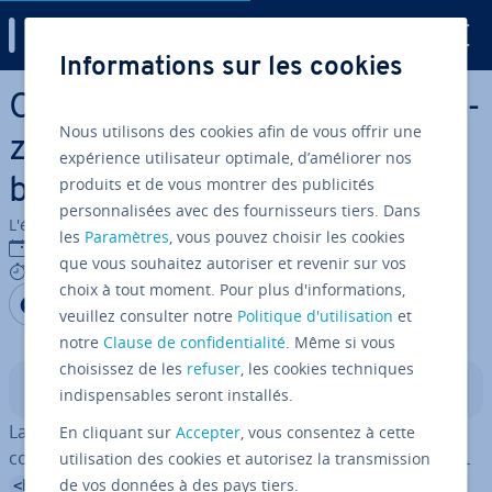
Digital Guide
Informations sur les cookies
Aller au contenu principal
Comment faire une ligne ho­ri­
Nous utilisons des cookies afin de vous offrir une
zon­tale en HTML avec la
expérience utilisateur optimale, d’améliorer nos
produits et de vous montrer des publicités
balise hr ?
personnalisées avec des fournisseurs tiers. Dans
L'équipe édi­to­riale IONOS
les
Paramètres
, vous pouvez choisir les cookies
16/12/2025
que vous souhaitez autoriser et revenir sur vos
5 mins
choix à tout moment. Pour plus d'informations,
Partager sur Facebook
Partager sur Twitter
Partager sur LinkedIn
veuillez consulter notre
Politique d'utilisation
et
notre
Clause de confidentialité
. Même si vous
choisissez de les
refuser
, les cookies techniques
Sommaire
indispensables seront installés.
La ligne ho­ri­zon­tale HTML est une ligne qui divise le
En cliquant sur
Accepter
, vous consentez à cette
contenu d’un site Web en deux sections. La balise HTML
utilisation des cookies et autorisez la transmission
cor­res­pon­dante ne nécessite pas d’élément de
de vos données à des pays tiers.
<hr>