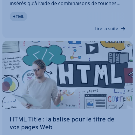
insérés qu’à l’aide de com­bi­nai­sons de touches
complexes, on utilise les entités HTML. Ces chaînes
HTML
de ca­rac­tères indiquent au na­vi­ga­teur qui in­ter­
prète le code d’afficher le caractère…
Lire la suite
HTML Title : la balise pour le titre de
vos pages Web