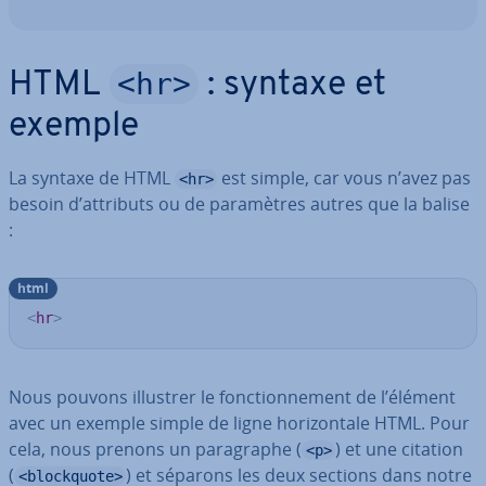
<hr>
HTML
: syntaxe et
exemple
La syntaxe de HTML
est simple, car vous n’avez pas
<hr>
besoin d’attributs ou de pa­ra­mètres autres que la balise
:
html
<
hr
>
Nous pouvons illustrer le fonc­tion­ne­ment de l’élément
avec un exemple simple de ligne ho­ri­zon­tale HTML. Pour
cela, nous prenons un pa­ra­graphe (
) et une citation
<p>
(
) et séparons les deux sections dans notre
<blockquote>