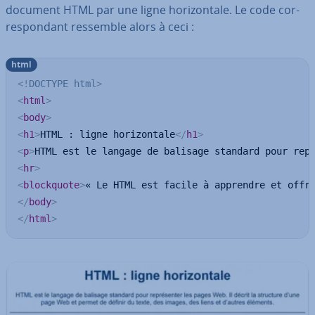
document HTML par une ligne ho­ri­zon­tale. Le code cor­
res­pon­dant ressemble alors à ceci :
html
<!
DOCTYPE
html
>
<
html
>
<
body
>
<
h1
>
HTML : ligne horizontale
</
h1
>
<
p
>
HTML est le langage de balisage standard pour rep
<
hr
>
<
blockquote
>
« Le HTML est facile à apprendre et offr
</
body
>
</
html
>