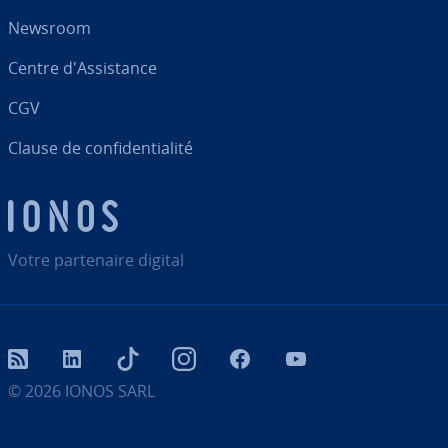
Newsroom
Centre d'As­sis­tance
CGV
Clause de con­fi­den­tia­lité
Votre par­te­naire digital
RSS
LinkedIn
tiktok
Instagram
Facebook
YouTube
© 2026
IONOS SARL