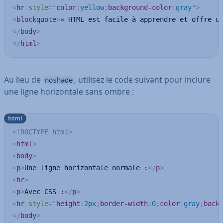
<
hr
style
=
"
color
:
yellow
;
background-color
:
gray
"
>
<
blockquote
>
« HTML est facile à apprendre et offre u
</
body
>
</
html
>
Au lieu de
, utilisez le code suivant pour inclure
noshade
une ligne ho­ri­zon­tale sans ombre :
html
<!
DOCTYPE
html
>
<
html
>
<
body
>
<
p
>
Une ligne horizontale normale :
</
p
>
<
hr
>
<
p
>
Avec CSS :
</
p
>
<
hr
style
=
"
height
:
2px
;
border-width
:
0
;
color
:
gray
;
back
</
body
>