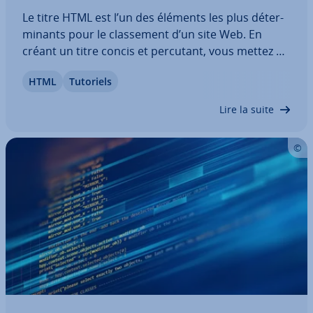
Le titre HTML est l’un des éléments les plus dé­ter­
mi­nants pour le clas­se­ment d’un site Web. En
créant un titre concis et percutant, vous mettez en
valeur le contenu de votre page dans les résultats
HTML
Tutoriels
des moteurs de recherche, tout en incitant les uti­
li­sa­teurs à cliquer. La balise…
Lire la suite