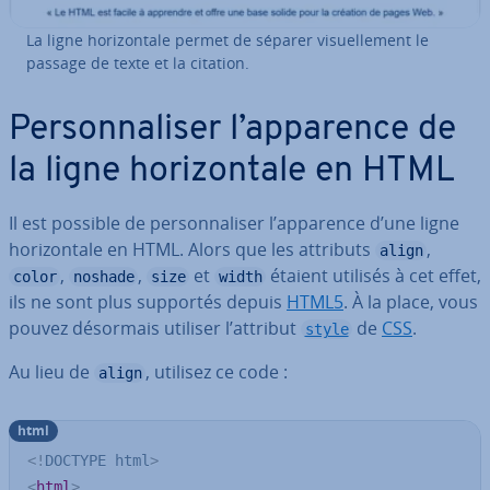
La ligne ho­ri­zon­tale permet de séparer vi­suel­le­ment le
passage de texte et la citation.
Per­son­na­li­ser l’apparence de
la ligne ho­ri­zon­tale en HTML
Il est possible de per­son­na­li­ser l’apparence d’une ligne
ho­ri­zon­tale en HTML. Alors que les attributs
,
align
,
,
et
étaient utilisés à cet effet,
color
noshade
size
width
ils ne sont plus supportés depuis
HTML5
. À la place, vous
pouvez désormais utiliser l’attribut
de
CSS
.
style
Au lieu de
, utilisez ce code :
align
html
<!
DOCTYPE
html
>
<
html
>