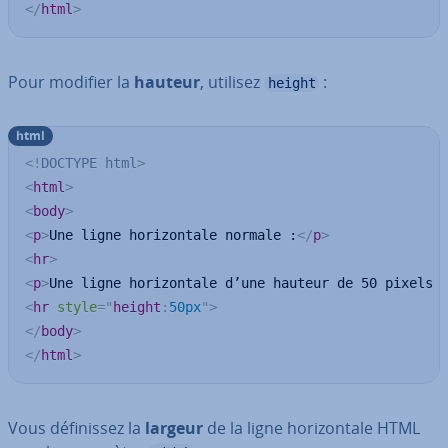
</
html
>
Pour modifier la
hauteur
, utilisez
:
height
html
<!
DOCTYPE
html
>
<
html
>
<
body
>
<
p
>
Une ligne horizontale normale :
</
p
>
<
hr
>
<
p
>
Une ligne horizontale d’une hauteur de 50 pixels 
<
hr
style
=
"
height
:
50px
"
>
</
body
>
</
html
>
Vous dé­fi­nis­sez la
largeur
de la ligne ho­ri­zon­tale HTML