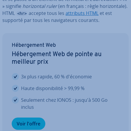
» signifie
ho­ri­zon­tal ruler
(en français : règle ho­ri­zon­tale).
HTML
accepte tous les
attributs HTML
et est
<hr>
supporté par tous les na­vi­ga­teurs courants.
Hé­ber­ge­ment Web
Hé­ber­ge­ment Web de pointe au
meilleur prix
3x plus rapide, 60 % d'éco­no­mie
Haute dis­po­ni­bi­lité > 99,99 %
Seulement chez IONOS : jusqu'à 500 Go
inclus
Voir l'offre