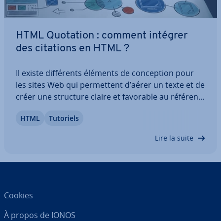
HTML Quotation : comment intégrer
des citations en HTML ?
Il existe dif­fé­rents éléments de con­cep­tion pour
les sites Web qui per­met­tent d’aérer un texte et de
créer une structure claire et favorable au ré­fé­ren­
ce­ment. Outre les tableaux et les listes, les
HTML
Tutoriels
citations (ou quotes) HTML en font partie. Pour les
utiliser cor­rec­te­ment, vous…
Lire la suite
Cookies
À propos de IONOS