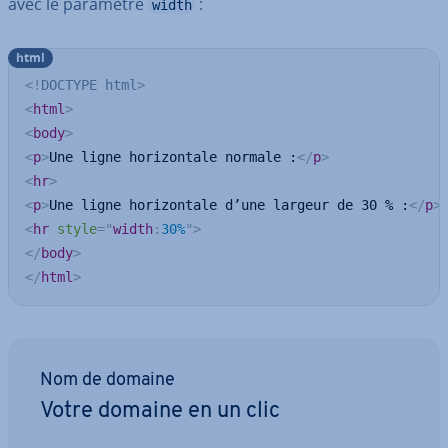
avec le paramètre
:
width
html
<!
DOCTYPE
html
>
<
html
>
<
body
>
<
p
>
Une ligne horizontale normale :
</
p
>
<
hr
>
<
p
>
Une ligne horizontale d’une largeur de 30 % :
</
p
>
<
hr
style
=
"
width
:
30%
"
>
</
body
>
</
html
>
Nom de domaine
Votre domaine en un clic