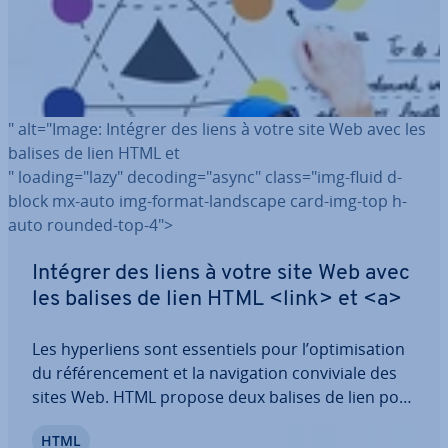
" alt="Image: Intégrer des liens à votre site Web avec les
balises de lien HTML
et
" loading="lazy" decoding="async" class="img-fluid d-
block mx-auto img-format-landscape card-img-top h-
auto rounded-top-4">
Intégrer des liens à votre site Web avec
les balises de lien HTML <link> et <a>
Les hy­per­liens sont es­sen­tiels pour l’op­ti­mi­sa­tion
du ré­fé­ren­ce­ment et la na­vi­ga­tion con­vi­viale des
sites Web. HTML propose deux balises de lien pour
intégrer des pages, fichiers, médias, ou autres res­
HTML
sources dans votre texte. Apprenez dans cet