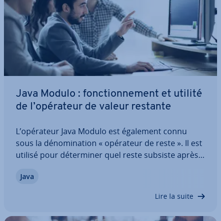
Java Modulo : fonc­tion­ne­ment et utilité
de l’opérateur de valeur restante
L’opérateur Java Modulo est également connu
sous la dé­no­mi­na­tion « opérateur de reste ». Il est
utilisé pour dé­ter­mi­ner quel reste subsiste après
la division de deux nombres. Dans cet article,
Java
découvrez pourquoi l’opérateur modulo a une
telle im­por­tance en Java et comment…
Lire la suite