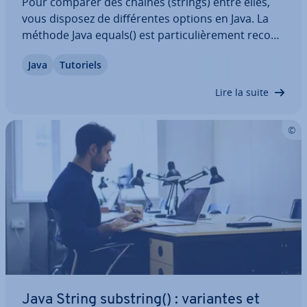
Pour comparer des chaînes (strings) entre elles,
vous disposez de dif­fé­rentes options en Java. La
méthode Java equals() est par­ti­cu­liè­re­ment re­com­
man­dée, mais Java compareTo() est également
Java
Tutoriels
adaptée. Nous vous ex­pli­quons le fonc­tion­ne­ment
de ces deux méthodes et vous montrons…
Lire la suite
Java String substring() : variantes et