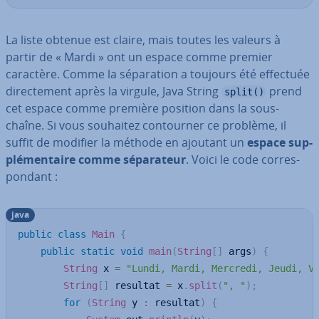
La liste obtenue est claire, mais toutes les valeurs à
partir de « Mardi » ont un espace comme premier
caractère. Comme la sé­pa­ra­tion a toujours été effectuée
di­rec­te­ment après la virgule, Java String
prend
split()
cet espace comme première position dans la sous-
chaîne. Si vous souhaitez con­tour­ner ce problème, il
suffit de modifier la méthode en ajoutant un
espace sup­
plé­men­taire comme sé­pa­ra­teur
. Voici le code cor­res­
pon­dant :
java
public
class
Main
{
public
static
void
main
(
String
[
]
 args
)
{
String
 x 
=
"Lundi, Mardi, Mercredi, Jeudi, V
String
[
]
 resultat 
=
 x
.
split
(
", "
)
;
for
(
String
 y 
:
 resultat
)
{