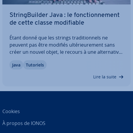
String­Buil­der Java : le fonc­tion­ne­ment
de cette classe mo­di­fiable
Étant donné que les strings tra­di­tion­nels ne
peuvent pas être modifiés ul­té­rieu­re­ment sans
créer un nouvel objet, le recours à une al­ter­na­tive
peut s’avérer utile. String­Buil­der en Java permet de
Java
Tutoriels
manipuler une chaîne de ca­rac­tères stockée à
l’aide de dif­fé­rentes méthodes. Cet…
Lire la suite
Cookies
À propos de IONOS