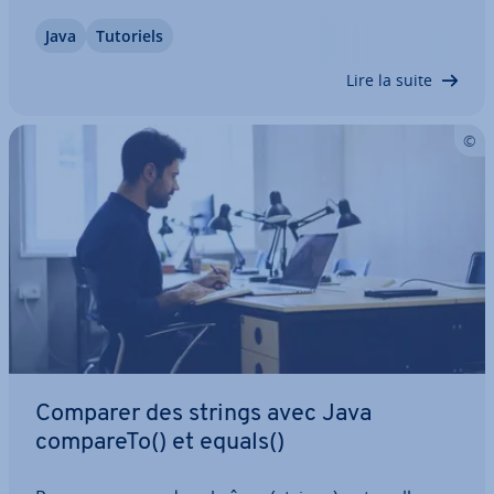
que deux valeurs possibles. Il peut être inséré
Java
Tutoriels
dans le code afin d’effectuer ou d’empêcher des
actions. Dans cet article, découvrez le…
Lire la suite
Comparer des strings avec Java
compareTo() et equals()