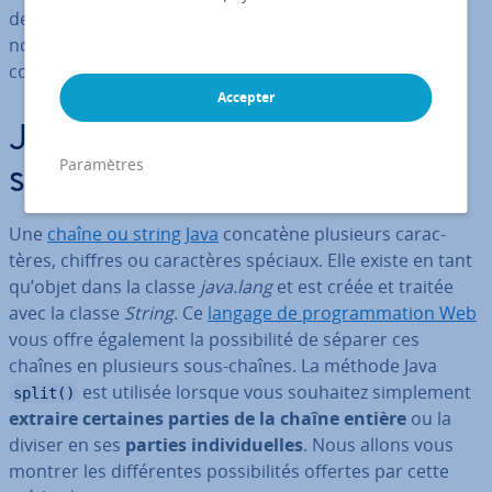
de sé­pa­ra­teur. Un paramètre optionnel détermine le
nombre de sous-chaînes. Découvrez dans notre article
comment utiliser cette méthode.
Accepter
split()
Java String
: à quoi
Paramètres
sert la méthode ?
Une
chaîne ou string Java
concatène plusieurs ca­rac­
tères, chiffres ou ca­rac­tères spéciaux. Elle existe en tant
qu’objet dans la classe
java.lang
et est créée et traitée
avec la classe
String
. Ce
langage de pro­gram­ma­tion Web
vous offre également la pos­si­bi­lité de séparer ces
chaînes en plusieurs sous-chaînes. La méthode Java
est utilisée lorsque vous souhaitez sim­ple­ment
split()
extraire certaines parties de la chaîne entière
ou la
diviser en ses
parties in­di­vi­duelles
. Nous allons vous
montrer les dif­fé­rentes pos­si­bi­li­tés offertes par cette