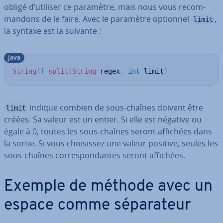
obligé d’utiliser ce paramètre, mais nous vous re­com­
man­dons de le faire. Avec le paramètre optionnel
,
limit
la syntaxe est la suivante :
java
String
[
]
split
(
String
 regex
,
int
 limit
)
indique combien de sous-chaînes doivent être
limit
créées. Sa valeur est un entier. Si elle est négative ou
égale à 0, toutes les sous-chaînes seront affichées dans
la sortie. Si vous choi­sis­sez une valeur positive, seules les
sous-chaînes cor­res­pon­dantes seront affichées.
Exemple de méthode avec un
espace comme sé­pa­ra­teur