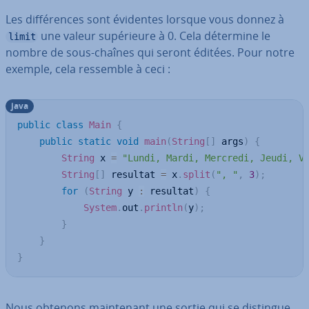
Les dif­fé­rences sont évidentes lorsque vous donnez à
une valeur su­pé­rieure à 0. Cela détermine le
limit
nombre de sous-chaînes qui seront éditées. Pour notre
exemple, cela ressemble à ceci :
java
public
class
Main
{
public
static
void
main
(
String
[
]
 args
)
{
String
 x 
=
"Lundi, Mardi, Mercredi, Jeudi, V
String
[
]
 resultat 
=
 x
.
split
(
", "
,
3
)
;
for
(
String
 y 
:
 resultat
)
{
System
.
out
.
println
(
y
)
;
}
}
}
Nous obtenons main­te­nant une sortie qui se distingue