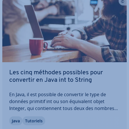
Les cinq méthodes possibles pour
convertir en Java int to String
En Java, il est possible de convertir le type de
données primitif int ou son équi­valent objet
Integer, qui con­tien­nent tous deux des nombres
entiers, en type de données complexe String.
Java
Tutoriels
Découvrez comment convertir Integer to String en
langage Java, tout en évitant tout problème…