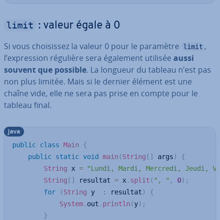
limit
: valeur égale à 0
Si vous choi­sis­sez la valeur 0 pour le paramètre
,
limit
l’ex­pres­sion régulière sera également utilisée
aussi
souvent que possible
. La longueur du tableau n’est pas
non plus limitée. Mais si le dernier élément est une
chaîne vide, elle ne sera pas prise en compte pour le
tableau final.
java
public
class
Main
{
public
static
void
main
(
String
[
]
 args
)
{
String
 x 
=
"Lundi, Mardi, Mercredi, Jeudi, V
String
[
]
 resultat 
=
 x
.
split
(
", "
,
0
)
;
for
(
String
 y  
:
 resultat
)
{
System
.
out
.
println
(
y
)
;
}