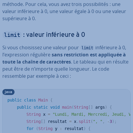
méthode. Pour cela, vous avez trois pos­si­bi­li­tés : une
valeur in­fé­rieure à 0, une valeur égale à 0 ou une valeur
su­pé­rieure à 0.
limit
: valeur in­fé­rieure à 0
Si vous choi­sis­sez une valeur pour
in­fé­rieure à 0,
limit
l’ex­pres­sion régulière
sans res­tric­tion est appliquée à
toute la chaîne de ca­rac­tères
. Le tableau qui en résulte
peut être de n’importe quelle longueur. Le code
ressemble par exemple à ceci :
java
public
class
Main
{
public
static
void
main
(
String
[
]
 args
)
{
String
 x 
=
"Lundi, Mardi, Mercredi, Jeudi, V
String
[
]
 resultat 
=
 x
.
split
(
", "
,
-
3
)
;
for
(
String
 y 
:
 resultat
)
{