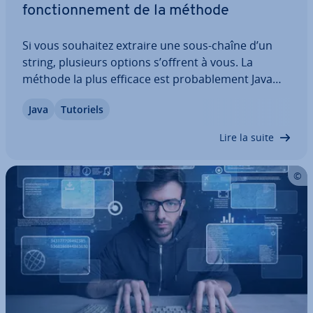
fonc­tion­ne­ment de la méthode
Si vous souhaitez extraire une sous-chaîne d’un
string, plusieurs options s’offrent à vous. La
méthode la plus efficace est pro­ba­ble­ment Java
String substring(). Découvrez, dans cet article, le
Java
Tutoriels
fonc­tion­ne­ment de cette méthode et ses deux
variantes, avec et sans `endIndex`, à…
Lire la suite