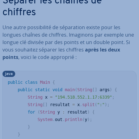
Séparer les chaînes de
chiffres
Une autre pos­si­bi­lité de sé­pa­ra­tion existe pour les
longues chaînes de chiffres. Imaginons par exemple une
longue clé divisée par des points et un double point. Si
vous souhaitez séparer les chiffres
après les deux
points
, voici le code approprié :
java
public
class
Main
{
public
static
void
main
(
String
[
]
 args
)
{
String
 x 
=
"194.518.552.1.17:6339"
;
String
[
]
 resultat 
=
 x
.
split
(
":"
)
;
for
(
String
 y 
:
 resultat
)
{
System
.
out
.
println
(
y
)
;
}
}