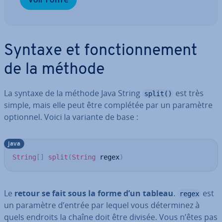
Syntaxe et fonc­tion­ne­ment
de la méthode
La syntaxe de la méthode Java String
est très
split()
simple, mais elle peut être complétée par un paramètre
optionnel. Voici la variante de base :
java
String
[
]
split
(
String
 regex
)
Le
retour se fait sous la forme d’un tableau
.
est
regex
un paramètre d’entrée par lequel vous dé­ter­mi­nez à
quels endroits la chaîne doit être divisée. Vous n’êtes pas