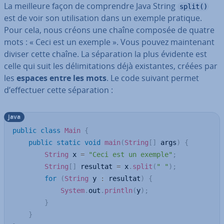
La meilleure façon de com­prendre Java String
split()
est de voir son uti­li­sa­tion dans un exemple pratique.
Pour cela, nous créons une chaîne composée de quatre
mots : « Ceci est un exemple ». Vous pouvez main­te­nant
diviser cette chaîne. La sé­pa­ra­tion la plus évidente est
celle qui suit les dé­li­mi­ta­tions déjà exis­tantes, créées par
les
espaces entre les mots
. Le code suivant permet
d’effectuer cette sé­pa­ra­tion :
java
public
class
Main
{
public
static
void
main
(
String
[
]
 args
)
{
String
 x 
=
"Ceci est un exemple"
;
String
[
]
 resultat 
=
 x
.
split
(
" "
)
;
for
(
String
 y 
:
 resultat
)
{
System
.
out
.
println
(
y
)
;
}
}