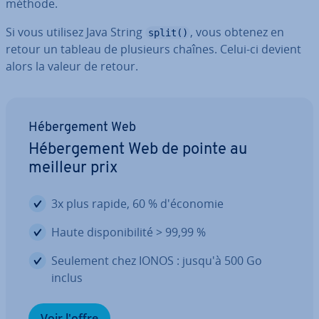
méthode.
Si vous utilisez Java String
, vous obtenez en
split()
retour un tableau de plusieurs chaînes. Celui-ci devient
alors la valeur de retour.
Hé­ber­ge­ment Web
Hé­ber­ge­ment Web de pointe au
meilleur prix
3x plus rapide, 60 % d'éco­no­mie
Haute dis­po­ni­bi­lité > 99,99 %
Seulement chez IONOS : jusqu'à 500 Go
inclus
Voir l'offre