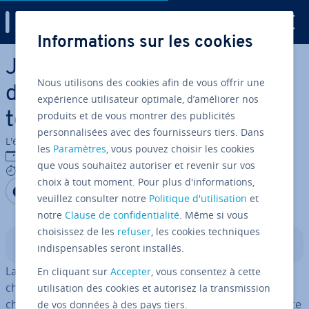
Digital Guide
Informations sur les cookies
Aller au contenu principal
Java String split() : comment
Nous utilisons des cookies afin de vous offrir une
diviser des chaînes de ca­rac­
expérience utilisateur optimale, d’améliorer nos
produits et de vous montrer des publicités
tères en Java ?
personnalisées avec des fournisseurs tiers. Dans
L'équipe édi­to­riale IONOS
les
Paramètres
, vous pouvez choisir les cookies
06/01/2025
que vous souhaitez autoriser et revenir sur vos
8 mins
choix à tout moment. Pour plus d'informations,
Partager sur Facebook
Partager sur Twitter
Partager sur LinkedIn
veuillez consulter notre
Politique d'utilisation
et
notre
Clause de confidentialité
. Même si vous
choisissez de les
refuser
, les cookies techniques
Sommaire
indispensables seront installés.
La méthode Java
est utilisée pour diviser des
En cliquant sur
Accepter
, vous consentez à cette
split()
chaînes de ca­rac­tères (
strings
) en plusieurs sous-
utilisation des cookies et autorisez la transmission
chaînes. Pour cela, un paramètre est défini, qui fait office
de vos données à des pays tiers.