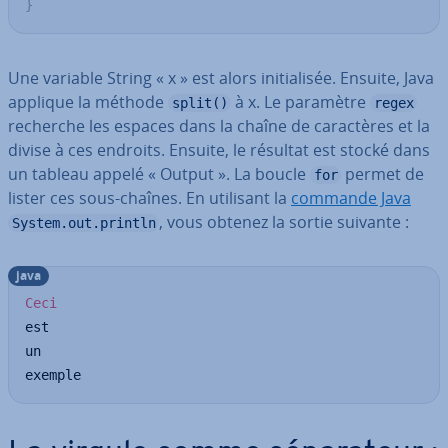
}
Une variable String « x » est alors ini­tia­li­sée. Ensuite, Java
applique la méthode
à x. Le paramètre
split()
regex
recherche les espaces dans la chaîne de ca­rac­tères et la
divise à ces endroits. Ensuite, le résultat est stocké dans
un tableau appelé « Output ». La boucle
permet de
for
lister ces sous-chaînes. En utilisant la
commande Java
, vous obtenez la sortie suivante :
System.out.println
java
Ceci
est

un

exemple