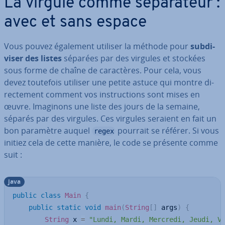
La virgule comme sé­pa­ra­teur :
avec et sans espace
Vous pouvez également utiliser la méthode pour
sub­di­
vi­ser des listes
séparées par des virgules et stockées
sous forme de chaîne de ca­rac­tères. Pour cela, vous
devez toutefois utiliser une petite astuce qui montre di­
rec­te­ment comment vos ins­truc­tions sont mises en
œuvre. Imaginons une liste des jours de la semaine,
séparés par des virgules. Ces virgules seraient en fait un
bon paramètre auquel
pourrait se référer. Si vous
regex
initiez cela de cette manière, le code se présente comme
suit :
java
public
class
Main
{
public
static
void
main
(
String
[
]
 args
)
{
String
 x 
=
"Lundi, Mardi, Mercredi, Jeudi, V