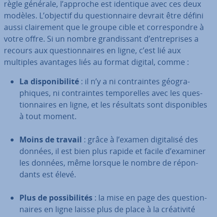
règle générale, l’approche est identique avec ces deux
modèles. L’objectif du ques­tion­naire devrait être défini
aussi clai­re­ment que le groupe cible et cor­res­pondre à
votre offre. Si un nombre gran­dis­sant d’en­tre­prises a
recours aux ques­tion­naires en ligne, c’est lié aux
multiples avantages liés au format digital, comme :
La dis­po­ni­bi­lité
: il n’y a ni con­traintes géo­gra­
phiques, ni con­traintes tem­po­relles avec les ques­
tion­naires en ligne, et les résultats sont dis­po­nibles
à tout moment.
Moins de travail
: grâce à l’examen di­gi­ta­lisé des
données, il est bien plus rapide et facile d’examiner
les données, même lorsque le nombre de ré­pon­
dants est élevé.
Plus de pos­si­bi­li­tés
: la mise en page des ques­tion­
naires en ligne laisse plus de place à la créa­ti­vité