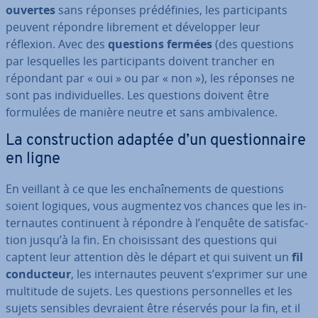
ouvertes
sans réponses pré­dé­fi­nies, les par­ti­ci­pants
peuvent répondre librement et dé­ve­lop­per leur
réflexion. Avec des
questions fermées
(des questions
par les­quelles les par­ti­ci­pants doivent trancher en
répondant par « oui » ou par « non »), les réponses ne
sont pas in­di­vi­duelles. Les questions doivent être
formulées de manière neutre et sans am­bi­va­lence.
La cons­truc­tion adaptée d’un ques­tion­naire
en ligne
En veillant à ce que les en­chaî­ne­ments de questions
soient logiques, vous augmentez vos chances que les in­
ter­nautes con­ti­nuent à répondre à l’enquête de sa­tis­fac­
tion jusqu’à la fin. En choi­sis­sant des questions qui
captent leur attention dès le départ et qui suivent un
fil
con­duc­teur
, les in­ter­nautes peuvent s’exprimer sur une
multitude de sujets. Les questions per­son­nelles et les
sujets sensibles devraient être réservés pour la fin, et il