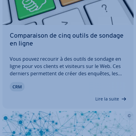
Com­pa­rai­son de cinq outils de sondage
en ligne
Vous pouvez recourir à des outils de sondage en
ligne pour vos clients et visiteurs sur le Web. Ces
derniers per­met­tent de créer des enquêtes, les
expédier à dif­fé­rentes personnes dans un but
CRM
précis, mais aussi d’analyser les résultats de cette
enquête. Quels pro­grammes sont les…
Lire la suite