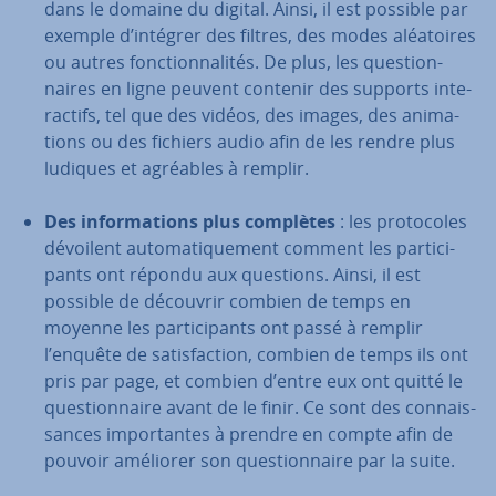
dans le domaine du digital. Ainsi, il est possible par
exemple d’intégrer des filtres, des modes aléa­toires
ou autres fonc­tion­na­li­tés. De plus, les ques­tion­
naires en ligne peuvent contenir des supports in­te­
rac­tifs, tel que des vidéos, des images, des ani­ma­
tions ou des fichiers audio afin de les rendre plus
ludiques et agréables à remplir.
Des in­for­ma­tions plus complètes
: les pro­to­coles
dévoilent au­to­ma­ti­que­ment comment les par­ti­ci­
pants ont répondu aux questions.
Ainsi, il est
possible de découvrir combien de temps en
moyenne les par­ti­ci­pants ont passé à remplir
l’enquête de sa­tis­fac­tion, combien de temps ils ont
pris par page, et combien d’entre eux ont quitté le
ques­tion­naire avant de le finir. Ce sont des con­nais­
sances im­por­tantes à prendre en compte afin de
pouvoir améliorer son ques­tion­naire par la suite.