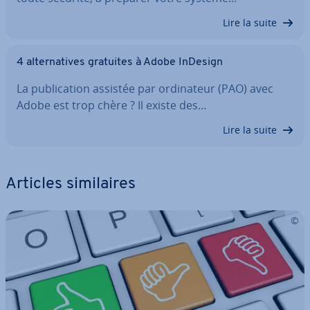
Lire la suite
4 al­ter­na­tives gratuites à Adobe InDesign
La pu­bli­ca­tion assistée par or­di­na­teur (PAO) avec
Adobe est trop chère ? Il existe des…
Lire la suite
Articles si­mi­laires