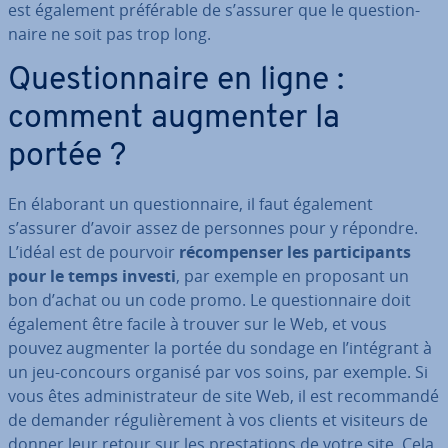
est également pré­fé­rable de s’assurer que le ques­tion­
naire ne soit pas trop long.
Ques­tion­naire en ligne :
comment augmenter la
portée ?
En élaborant un ques­tion­naire, il faut également
s’assurer d’avoir assez de personnes pour y répondre.
L’idéal est de pourvoir
ré­com­pen­ser les par­ti­ci­pants
pour le temps investi
, par exemple en proposant un
bon d’achat ou un code promo. Le ques­tion­naire doit
également être facile à trouver sur le Web, et vous
pouvez augmenter la portée du sondage en l’intégrant à
un jeu-concours organisé par vos soins, par exemple. Si
vous êtes ad­mi­nis­tra­teur de site Web, il est re­com­mandé
de demander ré­gu­liè­re­ment à vos clients et visiteurs de
donner leur retour sur les pres­ta­tions de votre site. Cela