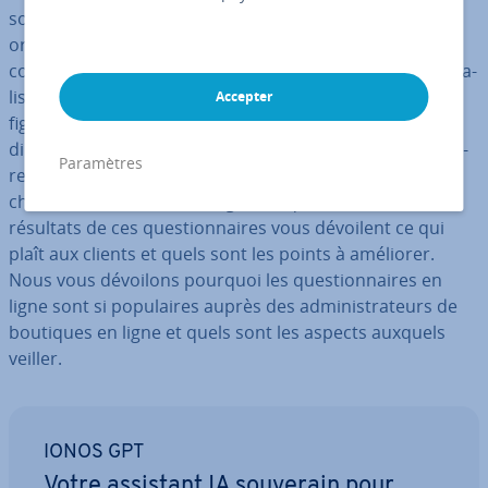
sont gé­né­ra­le­ment des clients fidèles. Le bouche-à-
oreille con­cer­nant la sa­tis­fac­tion reste un moyen de
com­mu­ni­ca­tion important, même dans un monde di­gi­ta­
lisé. Sur votre liste de
priorités
, la
relation client
doit
Accepter
figurer tout en haut. Pour pouvoir donner un sens
directeur à vos mesures, il est d’usage d’obtenir ré­gu­liè­
Paramètres
re­ment les retours de votre clientèle, par exemple en
choi­sis­sant de mettre en ligne un ques­tion­naire. Les
résultats de ces ques­tion­naires vous dévoilent ce qui
plaît aux clients et quels sont les points à améliorer.
Nous vous dévoilons pourquoi les ques­tion­naires en
ligne sont si po­pu­laires auprès des ad­mi­nis­tra­teurs de
boutiques en ligne et quels sont les aspects auxquels
veiller.
IONOS GPT
Votre assistant IA souverain pour