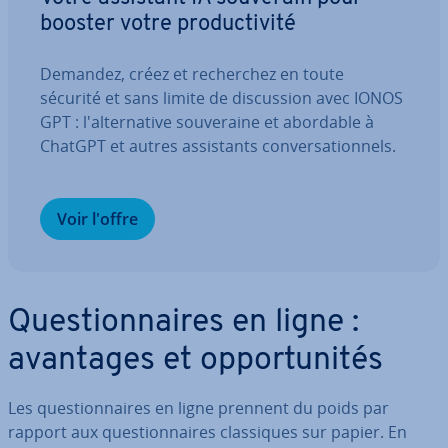
booster votre pro­duc­ti­vité
Demandez, créez et re­cher­chez en toute
sécurité et sans limite de dis­cus­sion avec IONOS
GPT : l'al­ter­na­tive sou­ve­raine et abordable à
ChatGPT et autres as­sis­tants con­ver­sa­tion­nels.
Voir l'offre
Ques­tion­naires en ligne :
avantages et op­por­tu­ni­tés
Les ques­tion­naires en ligne prennent du poids par
rapport aux ques­tion­naires clas­siques sur papier. En