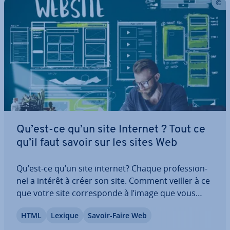
Qu’est-ce qu’un site Internet ? Tout ce
qu’il faut savoir sur les sites Web
Qu’est-ce qu’un site internet? Chaque pro­fes­sion­
nel a intérêt à créer son site. Comment veiller à ce
que votre site cor­res­ponde à l’image que vous
voulez véhiculer, que ce soit en tant qu’en­tre­prise
HTML
Lexique
Savoir-Faire Web
ou en tant que par­ti­cu­lier ? Les CMS ont beaucoup
évolué ces dernières années en…