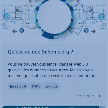
Qu’est-ce que Schema.org ?
Vous ne pouvez vous lancer dans le Web 3.0
qu’avec des données struc­tu­rées. Mais les web­
mas­ters qui sou­hai­tent recourir à des an­no­ta­tions
sé­man­tiques pour les robots d’in­dexa­tion
Ja­vaS­cript
HTML
Lexique
(crawlers) ou lecteurs d’écrans (screen­rea­ders), se
re­trou­vent con­fron­tés à un choix illimité de…
Lire la suite