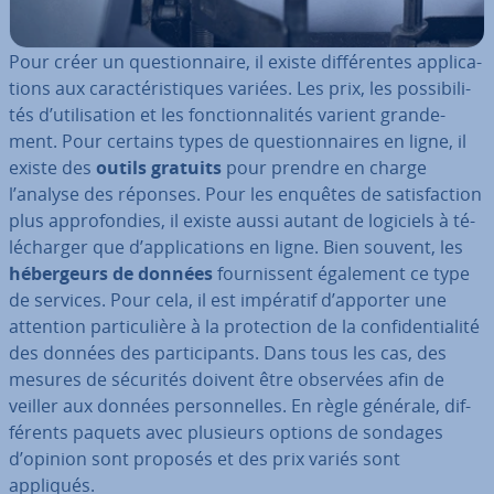
Pour créer un ques­tion­naire, il existe dif­fé­rentes ap­pli­ca­
tions aux ca­rac­té­ris­tiques variées. Les prix, les pos­si­bi­li­
tés d’uti­li­sa­tion et les fonc­tion­na­li­tés varient gran­de­
ment. Pour certains types de ques­tion­naires en ligne, il
existe des
outils gratuits
pour prendre en charge
l’analyse des réponses. Pour les enquêtes de sa­tis­fac­tion
plus ap­pro­fon­dies, il existe aussi autant de logiciels à té­
lé­char­ger que d’ap­pli­ca­tions en ligne. Bien souvent, les
hé­ber­geurs de données
four­nis­sent également ce type
de services. Pour cela, il est impératif d’apporter une
attention par­ti­cu­lière à la pro­tec­tion de la con­fi­den­tia­lité
des données des par­ti­ci­pants. Dans tous les cas, des
mesures de sécurités doivent être observées afin de
veiller aux données per­son­nelles. En règle générale, dif­
fé­rents paquets avec plusieurs options de sondages
d’opinion sont proposés et des prix variés sont
appliqués.