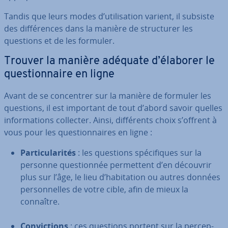
Tandis que leurs modes d’uti­li­sa­tion varient, il subsiste
des dif­fé­rences dans la manière de struc­tu­rer les
questions et de les formuler.
Trouver la manière adéquate d’élaborer le
ques­tion­naire en ligne
Avant de se con­cen­trer sur la manière de formuler les
questions, il est important de tout d’abord savoir quelles
in­for­ma­tions collecter. Ainsi, dif­fé­rents choix s’offrent à
vous pour les ques­tion­naires en ligne :
Par­ti­cu­la­ri­tés
: les questions spé­ci­fiques sur la
personne ques­tion­née per­met­tent d’en découvrir
plus sur l’âge, le lieu d’ha­bi­ta­tion ou autres données
per­son­nelles de votre cible, afin de mieux la
connaître.
Con­vic­tions
: ces questions portent sur la per­cep­