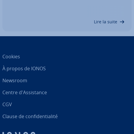
l’uti­li­sa­tion d’un support visuel est gratuite qu’elle
n’est pas liée à certaines con­traintes ju­ri­diques
aux­quelles il vous incombe de vous…
Lire la suite
Cookies
À propos de IONOS
Newsroom
Centre d'As­sis­tance
CGV
Clause de con­fi­den­tia­lité