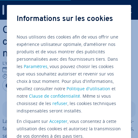
Digital Guide
Informations sur les cookies
Aller au contenu principal
Obtenir un retour de la
Nous utilisons des cookies afin de vous offrir une
clientèle grâce aux ques­tion­
expérience utilisateur optimale, d’améliorer nos
produits et de vous montrer des publicités
naires en ligne
personnalisées avec des fournisseurs tiers. Dans
L'équipe édi­to­riale IONOS
les
Paramètres
, vous pouvez choisir les cookies
01/03/2023
que vous souhaitez autoriser et revenir sur vos
7 mins
choix à tout moment. Pour plus d'informations,
Partager sur Facebook
Partager sur Twitter
Partager sur LinkedIn
veuillez consulter notre
Politique d'utilisation
et
notre
Clause de confidentialité
. Même si vous
choisissez de les
refuser
, les cookies techniques
Sommaire
indispensables seront installés.
La meilleure des pu­bli­ci­tés est d’avoir une clientèle sa­tis­
En cliquant sur
Accepter
, vous consentez à cette
faite. Ces clients font part de leurs ex­pé­riences positives,
utilisation des cookies et autorisez la transmission
se font am­bas­sa­deurs de la marque en la con­seil­lant et
de vos données à des pays tiers.