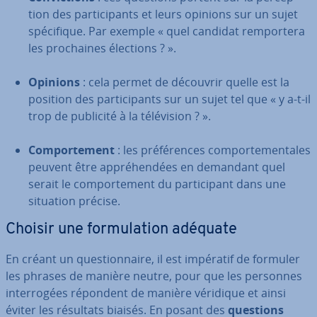
tion des par­ti­ci­pants et leurs opinions sur un sujet
spé­ci­fique. Par exemple « quel candidat rem­por­tera
les pro­chaines élections ? ».
Opinions
: cela permet de découvrir quelle est la
position des par­ti­ci­pants sur un sujet tel que « y a-t-il
trop de publicité à la té­lé­vi­sion ? ».
Com­por­te­ment
: les pré­fé­rences com­por­te­men­tales
peuvent être ap­pré­hen­dées en demandant quel
serait le com­por­te­ment du par­ti­ci­pant dans une
situation précise.
Choisir une for­mu­la­tion adéquate
En créant un ques­tion­naire, il est impératif de formuler
les phrases de manière neutre, pour que les personnes
in­ter­ro­gées répondent de manière véridique et ainsi
éviter les résultats biaisés. En posant des
questions