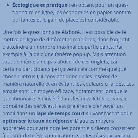
Éco­lo­gique et pratique
: en optant pour un ques­
tion­naire en ligne, les économies en papier sont im­
por­tantes et le gain de place est con­si­dé­rable.
Une fois le ques­tion­naire élaboré, il est possible de le
mettre en ligne de dif­fé­rentes manières, dans l’objectif
d’atteindre un nombre maximal de par­ti­ci­pants. Par
exemple à l’aide d’une fenêtre pop-up. Mais attention
tout de même à ne pas abuser de ces onglets, car
certains par­ti­ci­pants per­çoi­vent cela comme quelque
chose d’intrusif, il convient donc de les insérer de
manière naturelle et en évitant les couleurs criardes. Les
emails sont un moyen efficace, notamment lorsque le
ques­tion­naire est inséré dans les news­let­ters. Dans le
domaine des services, il est pré­fé­rable d’envoyer un
email dans un
laps de temps court
suivant l’achat pour
optimiser le taux de réponse
. D’autres moyens
appréciés pour atteindre les po­ten­tiels clients con­sis­tent
à poster de brèves pu­bli­ca­tions sur les réseaux sociaux