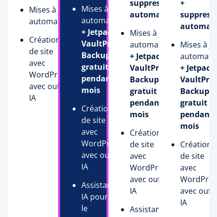
suppression
+
Mises à jour
Mises à jour
automatique
suppress
automatiques
automatiques
automat
+ Jetpack
Mises à jour
Création
VaultPress
automatiques
Mises à jo
de site
Backup
+ Jetpack
automati
avec
gratuit
VaultPress
+ Jetpack
WordPress
pendant 12
Backup
VaultPre
avec outils
mois
gratuit
Backup
IA
pendant 12
gratuit
Création
mois
pendant 
de site
mois
avec
Création
WordPress
de site
Création
avec outils
avec
de site
IA
WordPress
avec
avec outils
WordPres
Assistant
IA
avec outil
IA pour
IA
le
Assistant