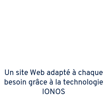
grâce aux dernières fonctionnalités
d'IA
Exclusivement chez IONOS : créez votre site
basé sur WordPress complet en un temps
record grâce aux dernières fonctions d'IA y
compris la mise en page, les textes, les
images et l'assistant de chat.
Un site Web adapté à chaque
besoin grâce à la technologie
IONOS