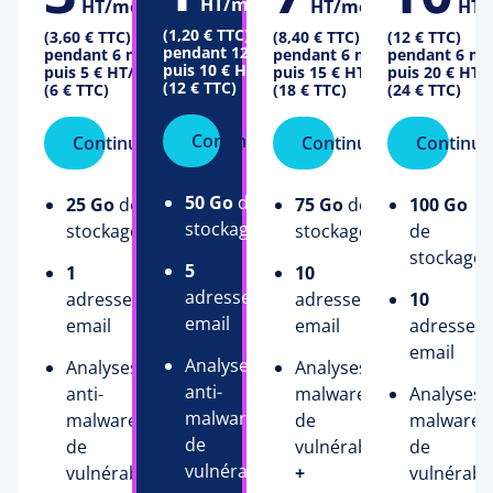
HT/mois
HT/mois
HT/mois
HT/
(1,20 € TTC)
(3,60 € TTC)
(8,40 € TTC)
(12 € TTC)
pendant 12 mois
pendant 6 mois
pendant 6 mois
pendant 6 mo
puis
10 €
HT/mois
puis
5 €
HT/mois
puis
15 €
HT/mois
puis
20 €
HT/
(12 € TTC)
(6 € TTC)
(18 € TTC)
(24 € TTC)
Continuer
Continuer
Continuer
Continue
50 Go
de
25 Go
de
75 Go
de
100 Go
stockage
stockage
stockage
de
stockage
5
1
10
adresses
adresse
adresses
10
email
email
email
adresses
email
Analyses
Analyses
Analyses anti-
anti-
anti-
malware et
Analyses a
malware et
malware et
de
malware e
de
de
vulnérabilité
de
vulnérabilité
vulnérabilité
+
vulnérabil