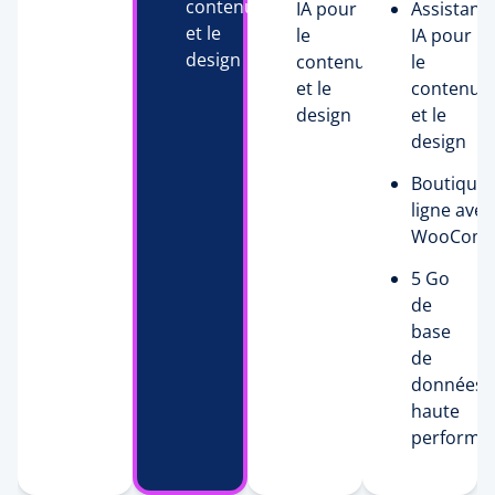
contenu
IA pour
Assistant
et le
le
IA pour
design
contenu
le
et le
contenu
design
et le
design
Boutique 
ligne avec
WooComm
5 Go
de
base
de
données
haute
performa