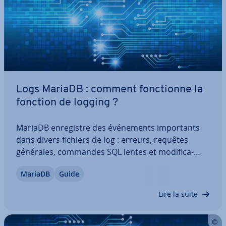
Logs MariaDB : comment fonc­tionne la
fonction de logging ?
MariaDB en­re­gistre des évé­ne­ments im­por­tants
dans divers fichiers de log : erreurs, requêtes
générales, commandes SQL lentes et mo­di­fi­ca­
tions binaires. Ces logs MariaDB aident au
MariaDB
Guide
dépannage, à l’op­ti­mi­sa­tion des per­for­mances et à
la sur­veil­lance de la sécurité. Dans ce guide,
Lire la suite
nous…