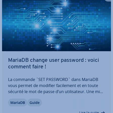
MariaDB change user password : voici
comment faire !
La commande `SET PASSWORD` dans MariaDB
vous permet de modifier fa­ci­le­ment et en toute
sécurité le mot de passe d’un uti­li­sa­teur. Une mise
à jour régulière des données d’accès protège votre
MariaDB
Guide
base de données contre les accès non autorisés et
améliore la sécurité générale du…
Lire la suite