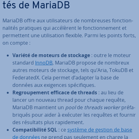
tés de MariaDB
MariaDB offre aux uti­li­sa­teurs de nom­breuses fonc­tion­
na­li­tés pratiques qui ac­cé­lè­rent le fonc­tion­ne­ment et
per­met­tent une uti­li­sa­tion flexible. Parmi les points forts,
on compte :
Variété de moteurs de stockage
: outre le moteur
standard
InnoDB
, MariaDB propose de nombreux
autres moteurs de stockage, tels qu’Aria, TokuDB et
Fe­de­ra­tedX. Cela permet d’adapter la base de
données aux exigences spé­ci­fiques.
Re­grou­pe­ment efficace de threads
: au lieu de
lancer un nouveau thread pour chaque requête,
MariaDB maintient un
pool
de
threads worker
pré­fa­
bri­qués pour aider à exécuter les requêtes et fournir
des résultats plus ra­pi­de­ment.
Com­pa­ti­bi­lité SQL
: ce
système de gestion de base
de données
ne prend pas seulement en charge la