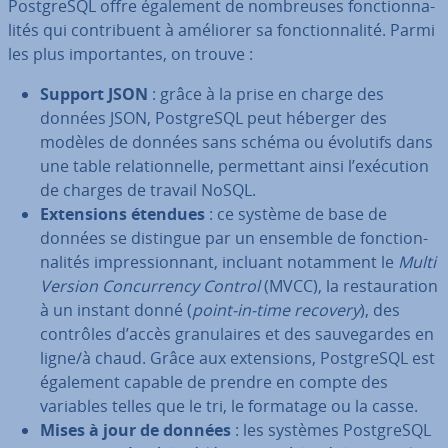
Post­greSQL offre également de nom­breuses fonc­tion­na­
li­tés qui con­tri­buent à améliorer sa fonc­tion­na­lité. Parmi
les plus im­por­tantes, on trouve :
Support JSON
: grâce à la prise en charge des
données JSON, Post­greSQL peut héberger des
modèles de données sans schéma ou évolutifs dans
une table re­la­tion­nelle, per­met­tant ainsi l’exécution
de charges de travail NoSQL.
Ex­ten­sions étendues
: ce système de base de
données se distingue par un ensemble de fonc­tion­
na­li­tés im­pres­sion­nant, incluant notamment le
Multi
Version Con­cur­rency Control
(MVCC), la res­tau­ra­tion
à un instant donné (
point-in-time recovery
), des
contrôles d’accès gra­nu­laires et des sau­ve­gardes en
ligne/à chaud. Grâce aux ex­ten­sions, Post­greSQL est
également capable de prendre en compte des
variables telles que le tri, le formatage ou la casse.
Mises à jour de données
: les systèmes Post­greSQL