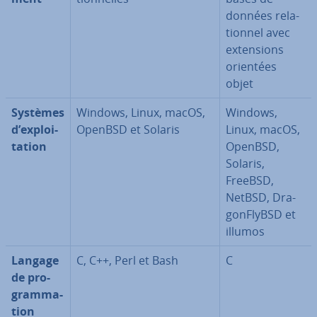
données re­la­
tion­nel avec
ex­ten­sions
orientées
objet
Systèmes
Windows, Linux, macOS,
Windows,
d’ex­ploi­
OpenBSD et Solaris
Linux, macOS,
ta­tion
OpenBSD,
Solaris,
FreeBSD,
NetBSD, Dra­
gon­FlyBSD et
illumos
Langage
C, C++, Perl et Bash
C
de pro­
gram­ma­
tion