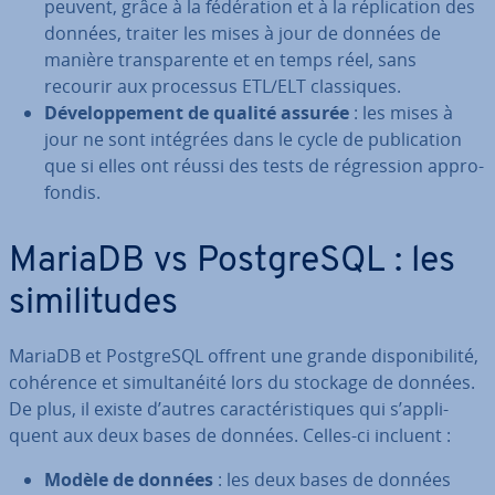
peuvent, grâce à la fé­dé­ra­tion et à la ré­pli­ca­tion des
données, traiter les mises à jour de données de
manière trans­pa­rente et en temps réel, sans
recourir aux processus ETL/ELT clas­siques.
Dé­ve­lop­pe­ment de qualité assurée
: les mises à
jour ne sont intégrées dans le cycle de pu­bli­ca­tion
que si elles ont réussi des tests de ré­gres­sion ap­pro­
fon­dis.
MariaDB vs Post­greSQL : les
si­mi­li­tudes
MariaDB et Post­greSQL offrent une grande dis­po­ni­bi­lité,
cohérence et si­mul­ta­néité lors du stockage de données.
De plus, il existe d’autres ca­rac­té­ris­tiques qui s’ap­pli­
quent aux deux bases de données. Celles-ci incluent :
Modèle de données
: les deux bases de données