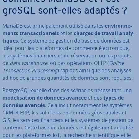
greSQL sont-elles adaptés ?
MariaDB est prin­ci­pa­le­ment utilisé dans les
en­vi­ron­ne­
ments tran­sac­tion­nels
et les
charges de travail ana­ly­
tiques
. Ce système de gestion de base de données est
idéal pour les pla­te­formes de commerce élec­tro­nique,
les systèmes fi­nan­ciers et de ré­ser­va­tion ou les projets
de
data warehouse
, où des opé­ra­tions OLTP (
Online
Tran­sac­tion Pro­ces­sing
) rapides ainsi que des analyses
ad hoc de grandes quantités de données sont requises.
Post­greSQL excelle dans des scénarios né­ces­si­tant une
mo­dé­li­sa­tion de données avancée
et des
types de
données avancés
. Cela inclut notamment les systèmes
CRM et ERP, les solutions de données géos­pa­tiales et
GIS, les services fi­nan­ciers et les systèmes de gestion de
contenu. Cette base de données est également adaptée
pour les pla­te­formes IoT, la recherche scien­ti­fique et le