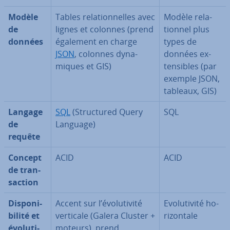
Modèle
Tables re­la­tion­nelles avec
Modèle re­la­
de
lignes et colonnes (prend
tion­nel plus
données
également en charge
types de
JSON
, colonnes dy­na­
données ex­
miques et GIS)
ten­sibles (par
exemple JSON,
tableaux, GIS)
Langage
SQL
(Struc­tu­red Query
SQL
de
Language)
requête
Concept
ACID
ACID
de tran­
sac­tion
Dis­po­ni­
Accent sur l’évo­lu­ti­vité
Evo­lu­ti­vité ho­
bi­lité et
verticale (Galera Cluster +
ri­zon­tale
évo­lu­ti­
moteurs), prend