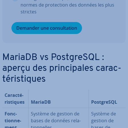
normes de pro­tec­tion des données les plus
strictes
Demander une con­sul­ta­tion
MariaDB vs Post­greSQL :
aperçu des prin­ci­pales ca­rac­
té­ris­tiques
Ca­rac­té­
ris­tiques
MariaDB
Post­greSQL
Fonc­
Système de gestion de
Système de
tion­ne­
bases de données re­la­
gestion de
ment
tion­nelles
bases de