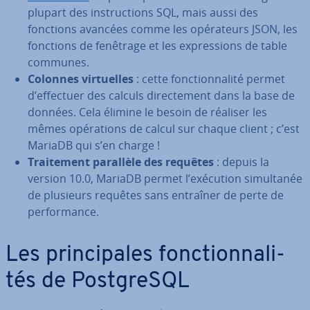
plupart des ins­truc­tions SQL, mais aussi des
fonctions avancées comme les opé­ra­teurs JSON, les
fonctions de fenêtrage et les ex­pres­sions de table
communes.
Colonnes vir­tuelles
: cette fonc­tion­na­lité permet
d’effectuer des calculs di­rec­te­ment dans la base de
données. Cela élimine le besoin de réaliser les
mêmes opé­ra­tions de calcul sur chaque client ; c’est
MariaDB qui s’en charge !
Trai­te­ment parallèle des requêtes
: depuis la
version 10.0, MariaDB permet l’exécution si­mul­ta­née
de plusieurs requêtes sans entraîner de perte de
per­for­mance.
Les prin­ci­pales fonc­tion­na­li­
tés de Post­greSQL