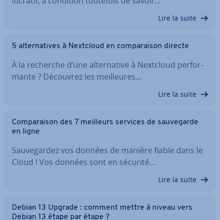
lucratif, à condition toutefois de savoir…
Lire la suite
5 al­ter­na­tives à Nextcloud en com­pa­rai­son directe
À la recherche d’une al­ter­na­tive à Nextcloud per­for­
mante ? Découvrez les meil­leures…
Lire la suite
Com­pa­rai­son des 7 meilleurs services de sau­ve­garde
en ligne
Sau­ve­gar­dez vos données de manière fiable dans le
Cloud ! Vos données sont en sécurité…
Lire la suite
Debian 13 Upgrade : comment mettre à niveau vers
Debian 13 étape par étape ?