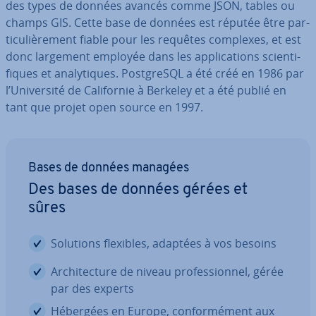
des types de données avancés comme JSON, tables ou
champs GIS. Cette base de données est réputée être par­
ti­cu­liè­re­ment fiable pour les requêtes complexes, et est
donc largement employée dans les ap­pli­ca­tions scien­ti­
fiques et ana­ly­tiques. Post­greSQL a été créé en 1986 par
l’Uni­ver­sité de Ca­li­for­nie à Berkeley et a été publié en
tant que projet open source en 1997.
Bases de données managées
Des bases de données gérées et
sûres
Solutions flexibles, adaptées à vos besoins
Ar­chi­tec­ture de niveau pro­fes­sion­nel, gérée
par des experts
Hébergées en Europe, con­for­mé­ment aux