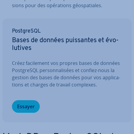
sions pour des opé­ra­tions géos­pa­tiales.
Post­greSQL
Bases de données puis­santes et évo­
lu­tives
Créez fa­ci­le­ment vos propres bases de données
Post­greSQL per­son­na­li­sées et confiez-nous la
gestion des bases de données pour vos ap­pli­ca­
tions et charges de travail complexes.
Essayer