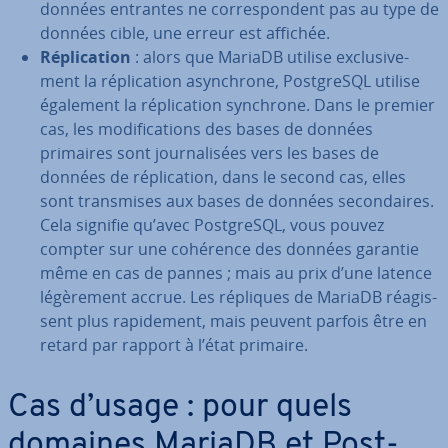
données entrantes ne cor­res­pon­dent pas au type de
données cible, une erreur est affichée.
Ré­pli­ca­tion
: alors que MariaDB utilise ex­clu­si­ve­
ment la ré­pli­ca­tion asyn­chrone, Post­greSQL utilise
également la ré­pli­ca­tion synchrone. Dans le premier
cas, les mo­di­fi­ca­tions des bases de données
primaires sont jour­na­li­sées vers les bases de
données de ré­pli­ca­tion, dans le second cas, elles
sont trans­mises aux bases de données se­con­daires.
Cela signifie qu’avec Post­greSQL, vous pouvez
compter sur une cohérence des données garantie
même en cas de pannes ; mais au prix d’une latence
lé­gè­re­ment accrue. Les répliques de MariaDB réa­gis­
sent plus ra­pi­de­ment, mais peuvent parfois être en
retard par rapport à l’état primaire.
Cas d’usage : pour quels
domaines MariaDB et Post­