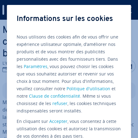
Digital Guide
Informations sur les cookies
Aller au contenu principal
MariaDB vs Post­greSQL :
Nous utilisons des cookies afin de vous offrir une
com­pa­rai­son complète des
expérience utilisateur optimale, d’améliorer nos
produits et de vous montrer des publicités
bases de données
personnalisées avec des fournisseurs tiers. Dans
L'équipe édi­to­riale IONOS
Partager s
Partag
P
les
Paramètres
, vous pouvez choisir les cookies
25/11/2025
que vous souhaitez autoriser et revenir sur vos
choix à tout moment. Pour plus d'informations,
veuillez consulter notre
Politique d'utilisation
et
Sommaire
notre
Clause de confidentialité
. Même si vous
MariaDB et Post­greSQL sont deux systèmes de gestion
choisissez de les
refuser
, les cookies techniques
de bases de données re­la­tion­nelles open source
indispensables seront installés.
largement utilisés. MariaDB séduit par ses moteurs de
En cliquant sur
Accepter
, vous consentez à cette
stockage mo­du­laires, sa com­pa­ti­bi­lité trans­pa­rente avec
utilisation des cookies et autorisez la transmission
MySQL et sa grande stabilité. Quant à Post­greSQL, il se
de vos données à des pays tiers.