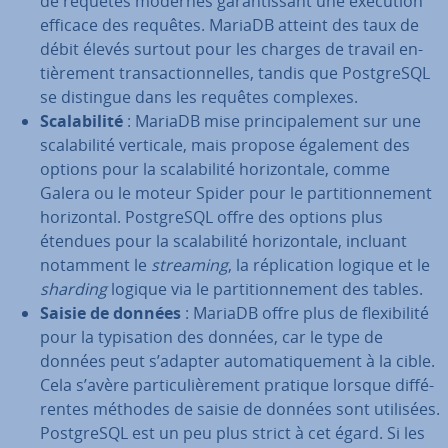
de requêtes modernes ga­ran­tis­sant une exécution
efficace des requêtes. MariaDB atteint des taux de
débit élevés surtout pour les charges de travail en­
tiè­re­ment tran­sac­tion­nelles, tandis que Post­greSQL
se distingue dans les requêtes complexes.
Sca­la­bi­lité
: MariaDB mise prin­ci­pa­le­ment sur une
sca­la­bi­lité verticale, mais propose également des
options pour la sca­la­bi­lité ho­ri­zon­tale, comme
Galera ou le moteur Spider pour le par­ti­tion­ne­ment
ho­ri­zon­tal. Post­greSQL offre des options plus
étendues pour la sca­la­bi­lité ho­ri­zon­tale, incluant
notamment le
streaming
, la ré­pli­ca­tion logique et le
sharding
logique via le par­ti­tion­ne­ment des tables.
Saisie de données
: MariaDB offre plus de flexi­bi­lité
pour la ty­pi­sa­tion des données, car le type de
données peut s’adapter au­to­ma­ti­que­ment à la cible.
Cela s’avère par­ti­cu­liè­re­ment pratique lorsque dif­fé­
rentes méthodes de saisie de données sont utilisées.
Post­greSQL est un peu plus strict à cet égard. Si les