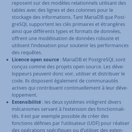
reposent sur des modèles re­la­tion­nels utilisant des
tables avec des lignes et des colonnes pour le
stockage des in­for­ma­tions. Tant MariaDB que Post­
greSQL sup­por­tent les clés primaires et étran­gères
ainsi que dif­fé­rents types et formats de données,
offrent une mo­dé­li­sa­tion de données robuste et
utilisent l’in­dexa­tion pour soutenir les per­for­mances
des requêtes.
Licence open source
: MariaDB et Post­greSQL sont
conçus comme des projets open source. Les dé­ve­
lop­peurs peuvent donc voir, utiliser et dis­tri­buer le
code. Ils disposent également de com­mu­nau­tés
actives qui con­tri­buent con­ti­nuel­le­ment à leur dé­ve­
lop­pe­ment.
Ex­ten­si­bi­lité
: les deux systèmes intègrent divers
mé­ca­nismes servant à l’extension des fonc­tion­na­li­
tés. Il est par exemple possible de créer des
fonctions définies par l’uti­li­sa­teur (UDF) pour réaliser
des opé­ra­tions spé­ci­fiques ou d’utiliser des ex­ten­