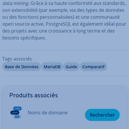
data mining
. Grâce à sa haute con­for­mité aux standards,
son ex­ten­si­bi­lité (par exemple, via des types de données
ou des fonctions per­son­na­li­sées) et une com­mu­nauté
open source active, Post­greSQL est également idéal pour
des projets avec une crois­sance à long terme et des
besoins spé­ci­fiques.
Tags associés
Base de Données
MariaDB
Guide
Com­pa­ra­tif
Aller au menu principal
Produits associés
Noms de domaine
Re­cher­cher