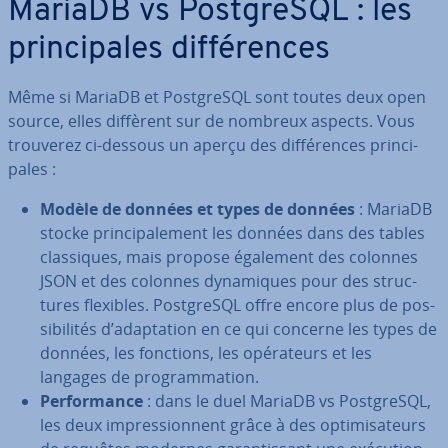
MariaDB vs Post­greSQL : les
prin­ci­pales dif­fé­rences
Même si MariaDB et Post­greSQL sont toutes deux open
source, elles diffèrent sur de nombreux aspects. Vous
trouverez ci-dessous un aperçu des dif­fé­rences prin­ci­
pales :
Modèle de données et types de données
: MariaDB
stocke prin­ci­pa­le­ment les données dans des tables
clas­siques, mais propose également des colonnes
JSON et des colonnes dy­na­miques pour des struc­
tures flexibles. Post­greSQL offre encore plus de pos­
si­bi­li­tés d’adap­ta­tion en ce qui concerne les types de
données, les fonctions, les opé­ra­teurs et les
langages de pro­gram­ma­tion.
Per­for­mance
: dans le duel MariaDB vs Post­greSQL,
les deux im­pres­sion­nent grâce à des op­ti­mi­sa­teurs