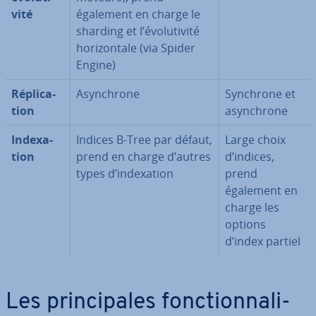
vité
également en charge le
sharding et l’évo­lu­ti­vité
ho­ri­zon­tale (via Spider
Engine)
Ré­pli­ca­
Asyn­chrone
Synchrone et
tion
asyn­chrone
In­dexa­
Indices B-Tree par défaut,
Large choix
tion
prend en charge d’autres
d’indices,
types d’in­dexa­tion
prend
également en
charge les
options
d’index partiel
Les prin­ci­pales fonc­tion­na­li­