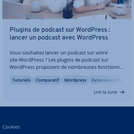
Plugins de podcast sur WordPress :
lancer un podcast avec WordPress
Vous souhaitez lancer un podcast sur votre
site WordPress ? Les plugins de podcast sur
WordPress proposent de nom­breuses fonc­tion­na­
li­tés utiles pour faciliter l’or­ga­ni­sa­tion et la
Tutoriels
Com­pa­ra­tif
Wordpress
Ex­ten­sions WordPre
diffusion de votre contenu audio. Il est également
possible de le syn­chro­ni­ser avec des pla­te­formes…
Lire la suite
Cookies