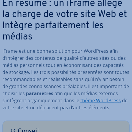
En résumé : un iFrame allège
la charge de votre site Web et
intègre par­fai­te­ment les
médias
iFrame est une bonne solution pour WordPress afin
d’intégrer des contenus de qualité d’autres sites ou des
médias per­son­nels tout en éco­no­mi­sant des capacités
de stockage. Les trois pos­si­bi­li­tés pré­sen­tées sont toutes
re­com­man­dables et réa­li­sables sans qu’il n’y ait besoin
de grandes con­nais­sances préa­lables. Il est important de
choisir les
pa­ra­mètres
afin que les médias externes
s’intègrent or­ga­ni­que­ment dans le
thème WordPress
de
votre site et ne déplacent pas d’autres éléments.
Conseil