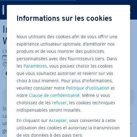
Digital Guide
Informations sur les cookies
Aller au contenu principal
Intégrer des fichiers dans
Nous utilisons des cookies afin de vous offrir une
WordPress avec iFrame
expérience utilisateur optimale, d’améliorer nos
L'équipe édi­to­riale IONOS
produits et de vous montrer des publicités
21/03/2022
personnalisées avec des fournisseurs tiers. Dans
8 mins
les
Paramètres
, vous pouvez choisir les cookies
Partager sur Facebook
Partager sur Twitter
Partager sur LinkedIn
que vous souhaitez autoriser et revenir sur vos
choix à tout moment. Pour plus d'informations,
veuillez consulter notre
Politique d'utilisation
et
notre
Clause de confidentialité
. Même si vous
Sommaire
choisissez de les
refuser
, les cookies techniques
Si vous souhaitez
insérer des vidéos
, des images, des
indispensables seront installés.
cartes ou des ca­len­driers sur votre site, cela nécessite
En cliquant sur
Accepter
, vous consentez à cette
une grande capacité de stockage et peut rendre le char­
utilisation des cookies et autorisez la transmission
ge­ment de votre page plus lent. Avec la balise
iFrame
de vos données à des pays tiers.