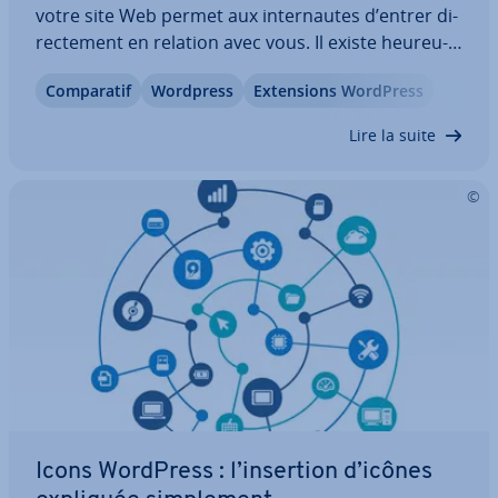
votre site Web permet aux in­ter­nautes d’entrer di­
rec­te­ment en relation avec vous. Il existe heu­reu­
se­ment beaucoup de plugins aujourd’hui qui fa­ci­li­
Com­pa­ra­tif
Wordpress
Ex­ten­sions WordPress
tent l’in­té­gra­tion d’un for­mu­laire de contact dans
WordPress. Quels sont les plugins…
Lire la suite
Icons WordPress : l’insertion d’icônes