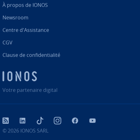
À propos de IONOS
Newsroom
Centre d'As­sis­tance
CGV
Clause de con­fi­den­tia­lité
Votre par­te­naire digital
RSS
LinkedIn
tiktok
Instagram
Facebook
YouTube
© 2026
IONOS SARL