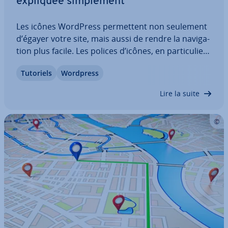
expliquée sim­ple­ment
Les icônes WordPress per­met­tent non seulement
d’égayer votre site, mais aussi de rendre la na­vi­ga­
tion plus facile. Les polices d’icônes, en par­ti­cu­lier,
offrent de nombreux avantages et con­vain­quent
Tutoriels
Wordpress
par leurs nombreux pic­to­grammes dif­fé­rents pour
chaque uti­li­sa­tion. Nous vous…
Lire la suite