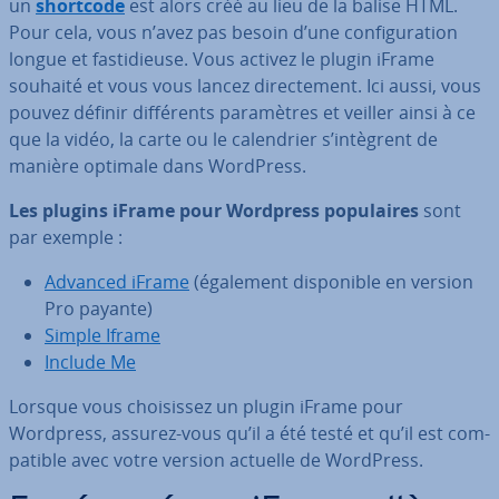
un
shortcode
est alors créé au lieu de la balise HTML.
Pour cela, vous n’avez pas besoin d’une con­fi­gu­ra­tion
longue et fas­ti­dieuse. Vous activez le plugin iFrame
souhaité et vous vous lancez di­rec­te­ment. Ici aussi, vous
pouvez définir dif­fé­rents pa­ra­mètres et veiller ainsi à ce
que la vidéo, la carte ou le ca­len­drier s’intègrent de
manière optimale dans WordPress.
Les plugins iFrame pour Wordpress po­pu­laires
sont
par exemple :
Advanced iFrame
(également dis­po­nible en version
Pro payante)
Simple Iframe
Include Me
Lorsque vous choi­sis­sez un plugin iFrame pour
Wordpress, assurez-vous qu’il a été testé et qu’il est com­
pa­tible avec votre version actuelle de WordPress.