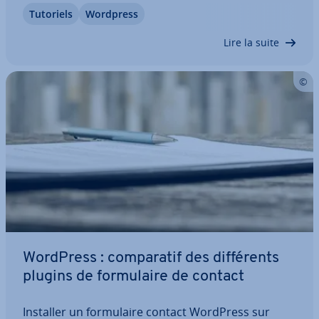
films, ajouter une playlist ou augmenter la vitesse
Tutoriels
Wordpress
de char­ge­ment d’une page, il existe plusieurs
plugins dis­po­nibles pour insérer…
Lire la suite
WordPress : com­pa­ra­tif des dif­fé­rents
plugins de for­mu­laire de contact
Installer un for­mu­laire contact WordPress sur