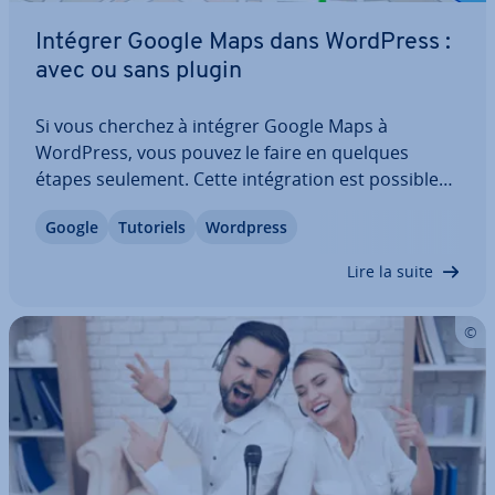
Intégrer Google Maps dans WordPress :
avec ou sans plugin
Si vous cherchez à intégrer Google Maps à
WordPress, vous pouvez le faire en quelques
étapes seulement. Cette in­té­gra­tion est possible
en copiant du code HTML ou en passant par un
Google
Tutoriels
Wordpress
plugin. Découvrez les plugins dis­po­nibles et
comment intégrer Google Maps dans WordPress
Lire la suite
pas à pas.