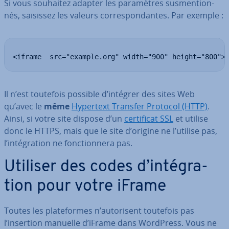
Si vous souhaitez adapter les pa­ra­mètres sus­men­tion­
nés, saisissez les valeurs cor­res­pon­dantes. Par exemple :
<iframe  src="example.org" width="900" height="800">
Il n’est toutefois possible d’intégrer des sites Web
qu’avec le
même
Hypertext Transfer Protocol (HTTP)
.
Ainsi, si votre site dispose d’un
cer­ti­fi­cat SSL
et utilise
donc le HTTPS, mais que le site d’origine ne l’utilise pas,
l’in­té­gra­tion ne fonc­tion­nera pas.
Utiliser des codes d’in­té­gra­
tion pour votre iFrame
Toutes les pla­te­formes n’au­to­ri­sent toutefois pas
l’insertion manuelle d’iFrame dans WordPress. Vous ne