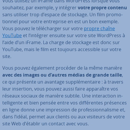
Vous utilisez un iFrame dans WordPress lorsque vous
souhaitez, par exemple, y intégrer
votre propre contenu
sans utiliser trop d’espace de stockage. Un film pro­mo­
tion­nel pour votre en­tre­prise en est un bon exemple.
Vous pouvez le té­lé­char­ger sur votre
propre chaîne
YouTube
et l’intégrer ensuite sur votre site WordPress à
l’aide d’un iFrame. La charge de stockage est donc sur
YouTube, mais le film est toujours ac­ces­sible sur votre
site.
Vous pouvez également procéder de la même manière
avec des images ou d’autres médias de grande taille
,
ce qui présente un avantage sup­plé­men­taire : à travers
leur insertion, vous pouvez aussi faire ap­pa­raître vos
réseaux sociaux de manière subtile. Une in­te­rac­tion in­
tel­li­gente et bien pensée entre vos dif­fé­rentes présences
en ligne
donne une im­pres­sion de pro­fes­sion­na­lisme et,
dans l’idéal, permet aux clients ou aux visiteurs de votre
site Web d’établir un contact avec vous.