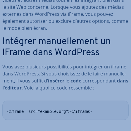
vidéos et autres médias tout en les intégrant bien dans
le site Web concerné. Lorsque vous ajoutez des médias
externes dans WordPress via iFrame, vous pouvez
également autoriser ou exclure d’autres options, comme
le mode plein écran.
Intégrer ma­nuel­le­ment un
iFrame dans WordPress
Vous avez plusieurs pos­si­bi­li­tés pour intégrer un iFrame
dans WordPress. Si vous choi­sis­sez de le faire ma­nuel­le­
ment, il vous suffit d’
insérer
le
code
cor­res­pon­dant
dans
l’éditeur
. Voici à quoi ce code ressemble :
<iframe  src="example.org"></iframe>