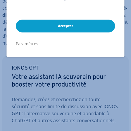
pour votre site WordPress, vous pouvez afficher du
contenu sans avoir besoin de l’
héberger dans votre mé­
dia­thèque
. Cela a plusieurs avantages que vous pouvez
découvrir ici. Nous vous ex­pli­quons également comment
Accepter
la tech­no­lo­gie fonc­tionne et les dif­fé­rentes manières
d’utiliser iFrame sur WordPress, via des plugins ou ma­
nuel­le­ment.
Paramètres
IONOS GPT
Votre assistant IA souverain pour
booster votre pro­duc­ti­vité
Demandez, créez et re­cher­chez en toute
sécurité et sans limite de dis­cus­sion avec IONOS
GPT : l'al­ter­na­tive sou­ve­raine et abordable à
ChatGPT et autres as­sis­tants con­ver­sa­tion­nels.