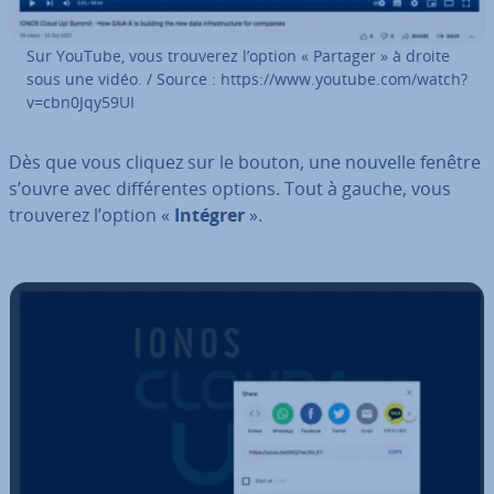
Sur YouTube, vous trouverez l’option « Partager » à droite
sous une vidéo. / Source : https://www.youtube.com/watch?
v=cbn0Jqy59UI
Dès que vous cliquez sur le bouton, une nouvelle fenêtre
s’ouvre avec dif­fé­rentes options. Tout à gauche, vous
trouverez l’option «
Intégrer
».