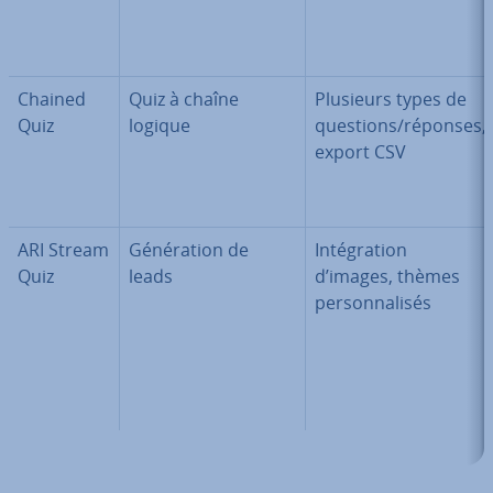
Chained
Quiz à chaîne
Plusieurs types de
Quiz
logique
questions/réponses,
export CSV
ARI Stream
Gé­né­ra­tion de
In­té­gra­tion
Quiz
leads
d’images, thèmes
per­son­na­li­sés