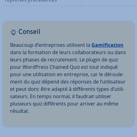
Conseil
Beaucoup d’en­tre­prises utilisent la
Ga­mi­fi­ca­tion
dans la formation de leurs col­la­bo­ra­teurs ou dans
leurs phases de re­cru­te­ment. Le plugin de quiz
pour WordPress Chained Quiz est tout indiqué
pour une uti­li­sa­tion en en­tre­prise, car le dé­rou­le­
ment du quiz dépend des réponses de l’uti­li­sa­teur
et peut donc être adapté à dif­fé­rents types d’uti­li­
sa­teurs. En temps normal, il faudrait utiliser
plusieurs quiz dif­fé­rents pour arriver au même
résultat.