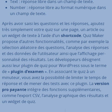
Text : réponse libre dans un champ de texte.
Number : réponse libre au format numérique dans
un champ de texte.
Après avoir saisi les questions et les réponses, ajoutez
très sim­ple­ment votre quiz sur une page, un article ou
un widget de texte à l’aide d’un
shortcode
. Quiz Maker
propose d’autres fonc­tion­na­li­tés, comme par exemple la
sélection aléatoire des questions, l’analyse des réponses
et des données de l’uti­li­sa­teur ainsi que l’affichage per­
son­na­lisé des résultats. Les dé­ve­lop­peurs désignent
aussi leur plugin de quiz pour WordPress sous le terme
de «
plugin d’examen
». En associant le quiz à un
minuteur, vous avez la pos­si­bi­lité de limiter le temps de
réponse et de mener des tests avec ce plugin. La
version
pro payante
intègre des fonctions sup­plé­men­taires,
comme l’export CSV, l’analyse graphique des résultats et
un widget de quiz.