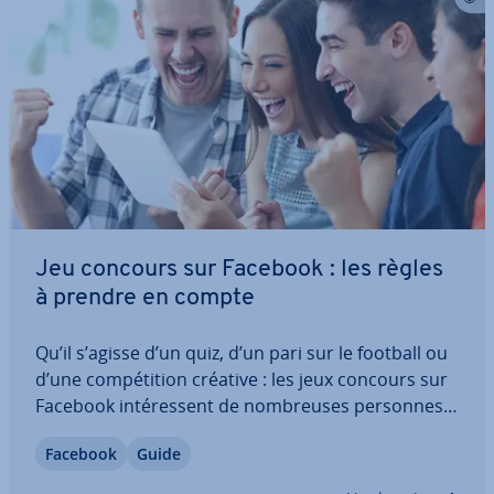
Jeu concours sur Facebook : les règles
à prendre en compte
Qu’il s’agisse d’un quiz, d’un pari sur le football ou
d’une com­pé­ti­tion créative : les jeux concours sur
Facebook in­té­res­sent de nom­breuses personnes.
Cette forme de campagne pu­bli­ci­taire peut être
Facebook
Guide
souvent mise en œuvre ra­pi­de­ment et avec un
budget réduit. Mais il faut être…