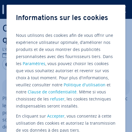
Digital Guide
Informations sur les cookies
Aller au contenu principal
Com­pa­ra­tif de six plugins de
Nous utilisons des cookies afin de vous offrir une
quiz pour WordPress
expérience utilisateur optimale, d’améliorer nos
L'équipe édi­to­riale IONOS
produits et de vous montrer des publicités
15/09/2022
personnalisées avec des fournisseurs tiers. Dans
Partager sur Facebook
Partager sur Twitter
Partager sur LinkedIn
les
Paramètres
, vous pouvez choisir les cookies
que vous souhaitez autoriser et revenir sur vos
choix à tout moment. Pour plus d'informations,
veuillez consulter notre
Politique d'utilisation
et
Sommaire
notre
Clause de confidentialité
. Même si vous
Plus de 35 % de tous les sites Internet ont été créés avec
choisissez de les
refuser
, les cookies techniques
le système de gestion de contenus WordPress. Ce CMS
indispensables seront installés.
populaire, avec plus de
54 000 plugins
, permet de per­
En cliquant sur
Accepter
, vous consentez à cette
son­na­li­ser très pré­ci­sé­ment les pages d’un site grâce à
utilisation des cookies et autorisez la transmission
des fonctions sup­plé­men­taires. Sont notamment
de vos données à des pays tiers.