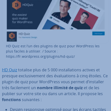
HD Quiz est l’un des plugins de quiz pour WordPress les
plus faciles à utiliser. / Source :
https://fr.wordpress.org/plugins/hd-quiz/
HD Quiz
totalise plus de 5 000 ins­tal­la­tions actives et
presque ex­clu­si­ve­ment des éva­lua­tions à cinq étoiles. Ce
plugin de quiz pour WordPress vous permet d’installer
très fa­ci­le­ment un
nombre illimité de quiz
et de les
publier sur votre site ou dans un article. Il propose les
fonctions
suivantes :
Design res­pon­sive optimisé pour les écrans tactiles