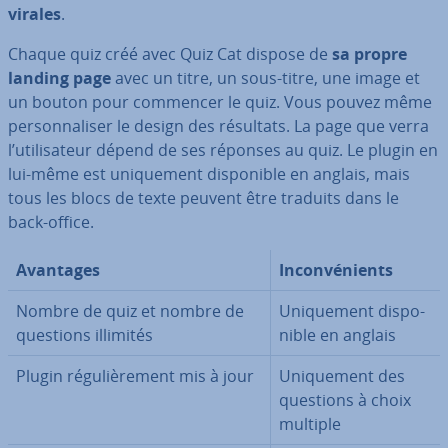
virales
.
Chaque quiz créé avec Quiz Cat dispose de
sa propre
landing page
avec un titre, un sous-titre, une image et
un bouton pour commencer le quiz. Vous pouvez même
per­son­na­li­ser le design des résultats. La page que verra
l’uti­li­sa­teur dépend de ses réponses au quiz. Le plugin en
lui-même est uni­que­ment dis­po­nible en anglais, mais
tous les blocs de texte peuvent être traduits dans le
back-office.
Avantages
In­con­vé­nients
Nombre de quiz et nombre de
Uni­que­ment dis­po­
questions illimités
nible en anglais
Plugin ré­gu­liè­re­ment mis à jour
Uni­que­ment des
questions à choix
multiple