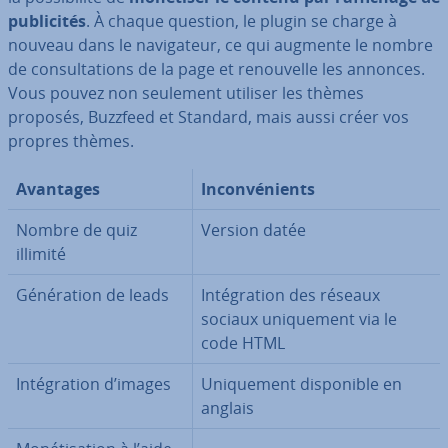
pu­bli­ci­tés
. À chaque question, le plugin se charge à
nouveau dans le na­vi­ga­teur, ce qui augmente le nombre
de con­sul­ta­tions de la page et re­nou­velle les annonces.
Vous pouvez non seulement utiliser les thèmes
proposés, Buzzfeed et Standard, mais aussi créer vos
propres thèmes.
Avantages
In­con­vé­nients
Nombre de quiz
Version datée
illimité
Gé­né­ra­tion de leads
In­té­gra­tion des réseaux
sociaux uni­que­ment via le
code HTML
In­té­gra­tion d’images
Uni­que­ment dis­po­nible en
anglais