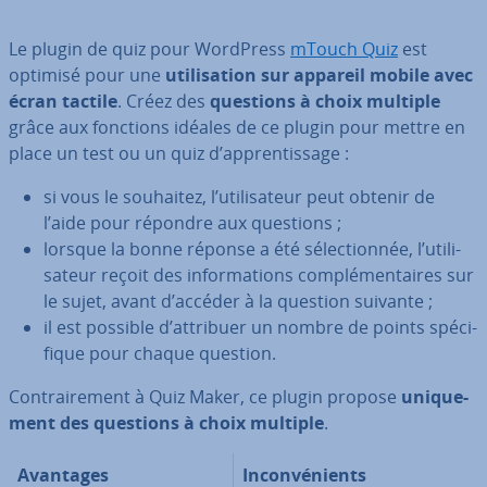
Le plugin de quiz pour WordPress
mTouch Quiz
est
optimisé pour une
uti­li­sa­tion sur appareil mobile avec
écran tactile
. Créez des
questions à choix multiple
grâce aux fonctions idéales de ce plugin pour mettre en
place un test ou un quiz d’ap­pren­tis­sage :
si vous le souhaitez, l’uti­li­sa­teur peut obtenir de
l’aide pour répondre aux questions ;
lorsque la bonne réponse a été sé­lec­tion­née, l’uti­li­
sa­teur reçoit des in­for­ma­tions com­plé­men­taires sur
le sujet, avant d’accéder à la question suivante ;
il est possible d’attribuer un nombre de points spé­ci­
fique pour chaque question.
Con­trai­re­ment à Quiz Maker, ce plugin propose
uni­que­
ment des questions à choix multiple
.
Avantages
In­con­vé­nients