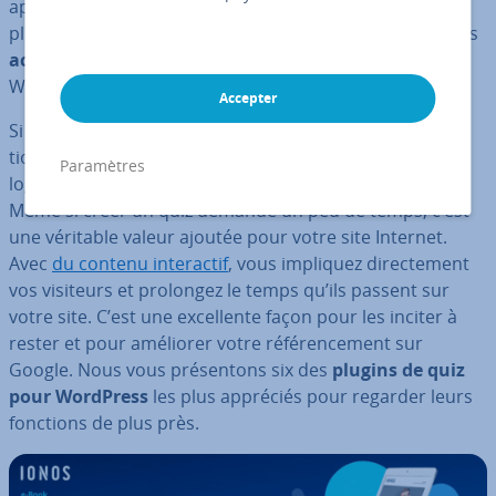
appréciés les plugins pour intégrer un ca­len­drier, les
plugins de cache ou les systèmes de boutiques. Une fois
activés
, les plugins s’utilisent plei­ne­ment dans
WordPress et, bien souvent, gra­tui­te­ment.
Accepter
Si vous souhaitez
intégrer un quiz
dans votre ins­tal­la­
tion WordPress, nul besoin de savoir pro­gram­mer un
Paramètres
logiciel. Il vous suffit de trouver un plugin spé­cia­lisé.
Même si créer un quiz demande un peu de temps, c’est
une véritable valeur ajoutée pour votre site Internet.
Avec
du contenu in­te­rac­tif
, vous impliquez di­rec­te­ment
vos visiteurs et prolongez le temps qu’ils passent sur
votre site. C’est une ex­cel­lente façon pour les inciter à
rester et pour améliorer votre ré­fé­ren­ce­ment sur
Google. Nous vous pré­sen­tons six des
plugins de quiz
pour WordPress
les plus appréciés pour regarder leurs
fonctions de plus près.