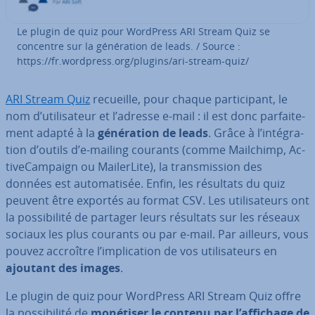
Le plugin de quiz pour WordPress ARI Stream Quiz se
concentre sur la gé­né­ra­tion de leads. / Source :
https://fr.wordpress.org/plugins/ari-stream-quiz/
ARI Stream Quiz
recueille, pour chaque par­ti­ci­pant, le
nom d’uti­li­sa­teur et l’adresse e-mail : il est donc par­fai­te­
ment adapté à la
gé­né­ra­tion de leads
. Grâce à l’in­té­gra­
tion d’outils d’e-mailing courants (comme Mailchimp, Ac­
ti­ve­Cam­paign ou Mai­ler­Lite), la trans­mis­sion des
données est au­to­ma­ti­sée. Enfin, les résultats du quiz
peuvent être exportés au format CSV. Les uti­li­sa­teurs ont
la pos­si­bi­lité de partager leurs résultats sur les réseaux
sociaux les plus courants ou par e-mail. Par ailleurs, vous
pouvez accroître l’im­pli­ca­tion de vos uti­li­sa­teurs en
ajoutant des images
.
Le plugin de quiz pour WordPress ARI Stream Quiz offre
la pos­si­bi­lité de
monétiser le contenu par l’affichage de