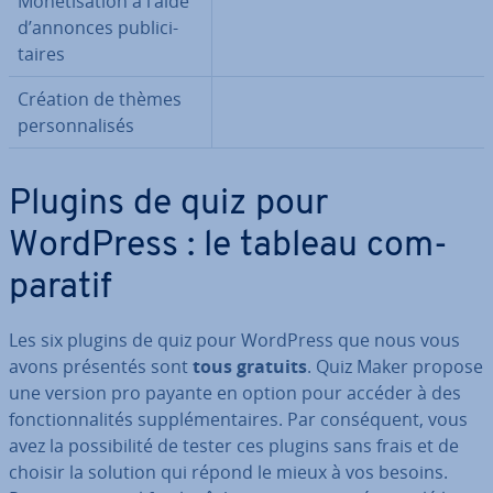
Mo­né­ti­sa­tion à l’aide
d’annonces pu­bli­ci­
taires
Création de thèmes
per­son­na­li­sés
Plugins de quiz pour
WordPress : le tableau com­
pa­ra­tif
Les six plugins de quiz pour WordPress que nous vous
avons présentés sont
tous gratuits
. Quiz Maker propose
une version pro payante en option pour accéder à des
fonc­tion­na­li­tés sup­plé­men­taires. Par con­sé­quent, vous
avez la pos­si­bi­lité de tester ces plugins sans frais et de
choisir la solution qui répond le mieux à vos besoins.