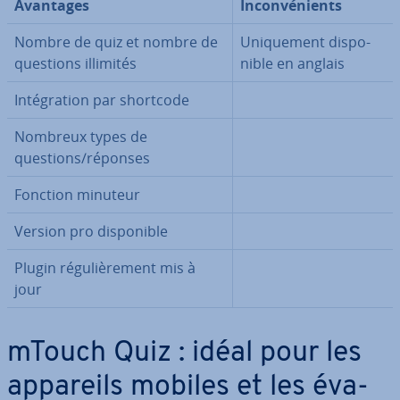
Avantages
In­con­vé­nients
Nombre de quiz et nombre de
Uni­que­ment dis­po­
questions illimités
nible en anglais
In­té­gra­tion par shortcode
Nombreux types de
questions/réponses
Fonction minuteur
Version pro dis­po­nible
Plugin ré­gu­liè­re­ment mis à
jour
mTouch Quiz : idéal pour les
appareils mobiles et les éva­