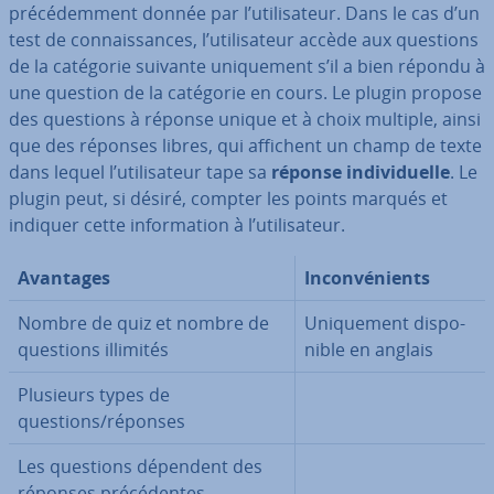
pré­cé­dem­ment donnée par l’uti­li­sa­teur. Dans le cas d’un
test de con­nais­sances, l’uti­li­sa­teur accède aux questions
de la catégorie suivante uni­que­ment s’il a bien répondu à
une question de la catégorie en cours. Le plugin propose
des questions à réponse unique et à choix multiple, ainsi
que des réponses libres, qui affichent un champ de texte
dans lequel l’uti­li­sa­teur tape sa
réponse in­di­vi­duelle
. Le
plugin peut, si désiré, compter les points marqués et
indiquer cette in­for­ma­tion à l’uti­li­sa­teur.
Avantages
In­con­vé­nients
Nombre de quiz et nombre de
Uni­que­ment dis­po­
questions illimités
nible en anglais
Plusieurs types de
questions/réponses
Les questions dépendent des
réponses pré­cé­dentes