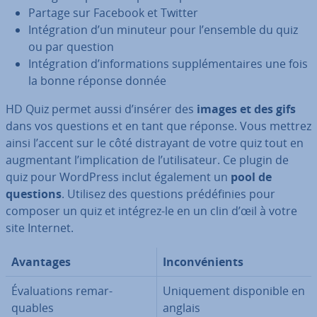
Partage sur Facebook et Twitter
In­té­gra­tion d’un minuteur pour l’ensemble du quiz
ou par question
In­té­gra­tion d’in­for­ma­tions sup­plé­men­taires une fois
la bonne réponse donnée
HD Quiz permet aussi d’insérer des
images et des gifs
dans vos questions et en tant que réponse. Vous mettrez
ainsi l’accent sur le côté dis­trayant de votre quiz tout en
aug­men­tant l’im­pli­ca­tion de l’uti­li­sa­teur. Ce plugin de
quiz pour WordPress inclut également un
pool de
questions
. Utilisez des questions pré­dé­fi­nies pour
composer un quiz et intégrez-le en un clin d’œil à votre
site Internet.
Avantages
In­con­vé­nients
Éva­lua­tions re­mar­
Uni­que­ment dis­po­nible en
quables
anglais