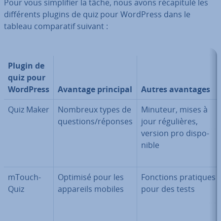
Pour vous sim­pli­fier la tâche, nous avons ré­ca­pi­tulé les
dif­fé­rents plugins de quiz pour WordPress dans le
tableau com­pa­ra­tif suivant :
Plugin de
quiz pour
WordPress
Avantage principal
Autres avantages
Quiz Maker
Nombreux types de
Minuteur, mises à
questions/réponses
jour ré­gu­lières,
version pro dis­po­
nible
mTouch-
Optimisé pour les
Fonctions pratiques
Quiz
appareils mobiles
pour des tests