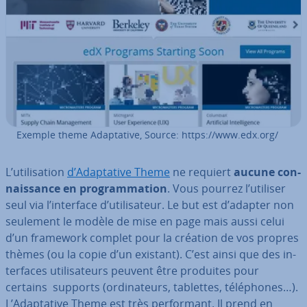
Exemple theme Adap­ta­tive, Source: https://www.edx.org/
L’uti­li­sa­tion
d’Adap­ta­tive Theme
ne requiert
aucune con­
nais­sance en pro­gram­ma­tion
. Vous pourrez l’utiliser
seul via l’interface d’uti­li­sa­teur. Le but est d’adapter non
seulement le modèle de mise en page mais aussi celui
d’un framework complet pour la création de vos propres
thèmes (ou la copie d’un existant). C’est ainsi que des in­
ter­faces uti­li­sa­teurs peuvent être produites pour
certains supports (or­di­na­teurs, tablettes, té­lé­phones…).
L’Adap­ta­tive Theme est très per­for­mant. Il prend en