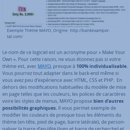
Exemple Thème MAYO, Origine: http://ban­kexam­por­
tal.com/
Le nom de ce logiciel est un acronyme pour « Make Your
Own ». Pour cette raison, ne vous étonnez pas si votre
thème est, avec
MAYO
, presque à
100% in­di­vi­dua­li­sable
.
Vous pourrez tout adapter dans le back-end même si
vous avez peu d’ex­pé­rience avec HTML, CSS et PHP. En
dehors des mo­di­fi­ca­tions ha­bi­tuelles du modèle de mise
en page telles que les couleurs, les polices de ca­rac­tères
voire les styles de menus, MAYO propose
bien d’autres
pos­si­bi­li­tés gra­phiques.
Il vous permet exemple de
modifier les couleurs de presque tous les éléments du
thème (en-tête, pied de page, barre latérale), de per­son­
na­li­ser la barre d’en-tête (logo et barre de recherche) et