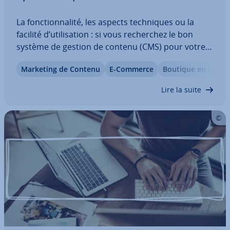
La fonc­tion­na­lité, les aspects tech­niques ou la
facilité d’uti­li­sa­tion : si vous re­cher­chez le bon
système de gestion de contenu (CMS) pour votre
site Web, vous devez tenir compte de nombreux
Marketing de Contenu
E-Commerce
Boutique en Ligne
facteurs. Un même système peut être utilisé pour
des projets très dif­fé­rents, allant du…
Lire la suite