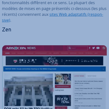
fonc­tion­na­li­tés diffèrent en ce sens. La plupart des
modèles de mises en page présentés ci-dessous (les plus
récents) con­vien­nent aux
sites Web adap­ta­tifs (res­pon­
sive)
.
Zen