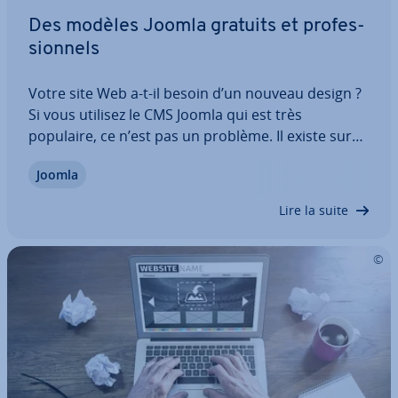
Des modèles Joomla gratuits et pro­fes­
sion­nels
Votre site Web a-t-il besoin d’un nouveau design ?
Si vous utilisez le CMS Joomla qui est très
populaire, ce n’est pas un problème. Il existe sur
Internet de nombreux modèles Joomla gratuits à
Joomla
dis­po­si­tion. Ils ont tous en commun une sim­pli­cité
d’ins­tal­la­tion et de nom­breuses…
Lire la suite