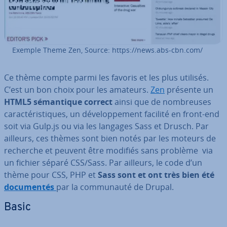
Exemple Theme Zen, Source: https://news.abs-cbn.com/
Ce thème compte parmi les favoris et les plus utilisés.
C’est un bon choix pour les amateurs.
Zen
présente un
HTML5 sé­man­tique correct
ainsi que de nom­breuses
ca­rac­té­ris­tiques, un dé­ve­lop­pe­ment facilité en front-end
soit via Gulp.js ou via les langages Sass et Drusch. Par
ailleurs, ces thèmes sont bien notés par les moteurs de
recherche et peuvent être modifiés sans problème via
un fichier séparé CSS/Sass. Par ailleurs, le code d’un
thème pour CSS, PHP et
Sass sont et ont très bien été
do­cu­men­tés
par la com­mu­nauté de Drupal.
Basic