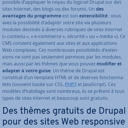
possible d’appliquer le noyau du logiciel Drupal sur des
sites Internet, des blogs ou des forums. Un
des
avantages du programme
est son
ex­ten­si­bi­lité
: vous
avez la pos­si­bi­lité d’adapter votre site via plusieurs
modules destinés à diverses rubriques de sites Internet
(« contenu », « e-commerce », sécurité » ou « media »). Ce
CMS convient également aux sites et aux ap­pli­ca­tions
Web complexes. Ces nom­breuses pos­si­bi­li­tés d’ex­ten­
sions ne sont pas seulement permises par les modules,
mais aussi par les thèmes que vous pouvez
modifier et
adapter à votre guise
. Un thème de Drupal est
constitué d’un template HTML et de diverses fonc­tion­na­
li­tés (souvent basée sur CSS,
PHP7
et Ja­vaS­cript). Ces
modèles d’habillage sont nombreux, ils se prêtent à tous
types de sites internet et beaucoup sont gratuits.
Des thèmes gratuits de Drupal
pour des sites Web res­pon­sive