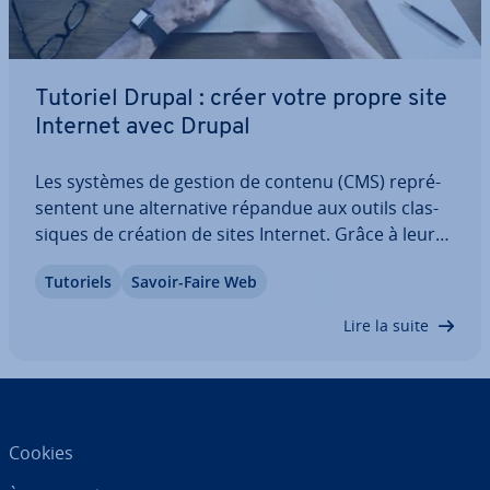
Tutoriel Drupal : créer votre propre site
Internet avec Drupal
Les systèmes de gestion de contenu (CMS) re­pré­
sen­tent une al­ter­na­tive répandue aux outils clas­
siques de création de sites Internet. Grâce à leur
con­cep­tion modulaire, ils offrent une grande flexi­
Tutoriels
Savoir-Faire Web
bi­lité, mais leur prise en main peut s’avérer plus
complexe, notamment dès…
Lire la suite
Cookies