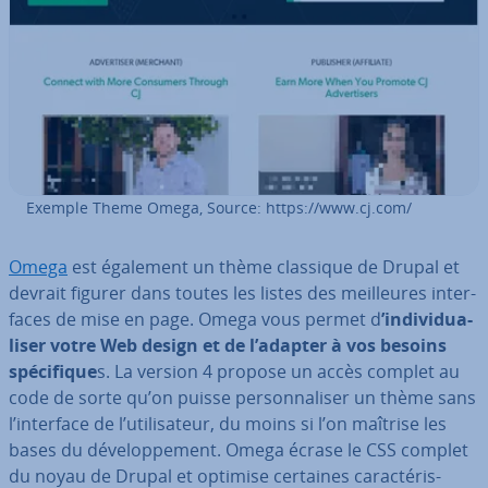
Exemple Theme Omega, Source: https://www.cj.com/
Omega
est également un thème classique de Drupal et
devrait figurer dans toutes les listes des meil­leures in­ter­
faces de mise en page. Omega vous permet d
’in­di­vi­dua­
li­ser votre Web design et de l’adapter à vos besoins
spé­ci­fique
s. La version 4 propose un accès complet au
code de sorte qu’on puisse per­son­na­li­ser un thème sans
l’interface de l’uti­li­sa­teur, du moins si l’on maîtrise les
bases du dé­ve­lop­pe­ment. Omega écrase le CSS complet
du noyau de Drupal et optimise certaines ca­rac­té­ris­