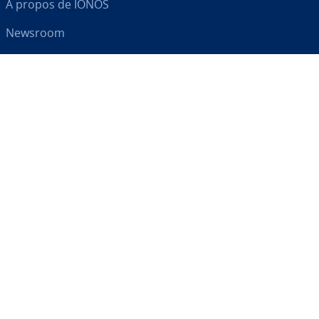
À propos de IONOS
Newsroom
Centre d'As­sis­tance
CGV
Clause de con­fi­den­tia­lité
Votre par­te­naire digital
RSS
LinkedIn
tiktok
Instagram
Facebook
YouTube
© 2026
IONOS SARL