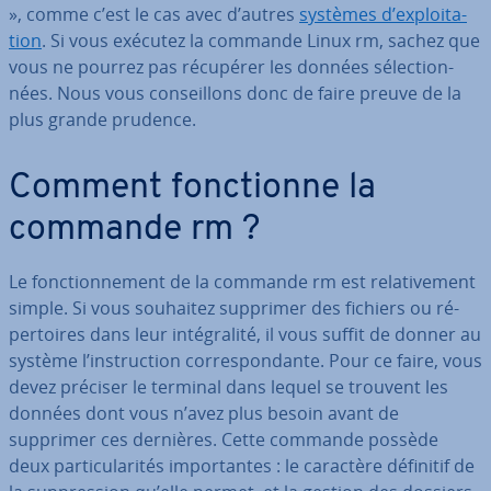
», comme c’est le cas avec d’autres
systèmes d’ex­ploi­ta­
tion
. Si vous exécutez la commande Linux rm, sachez que
vous ne pourrez pas récupérer les données sé­lec­tion­
nées. Nous vous con­seil­lons donc de faire preuve de la
plus grande prudence.
Comment fonc­tionne la
commande rm ?
Le fonc­tion­ne­ment de la commande rm est re­la­ti­ve­ment
simple. Si vous souhaitez supprimer des fichiers ou ré­
per­toires dans leur in­té­gra­lité, il vous suffit de donner au
système l’ins­truc­tion cor­res­pon­dante. Pour ce faire, vous
devez préciser le terminal dans lequel se trouvent les
données dont vous n’avez plus besoin avant de
supprimer ces dernières. Cette commande possède
deux par­ti­cu­la­ri­tés im­por­tantes : le caractère définitif de