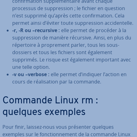
con­fir­ma­tion sup­plé­men­taire avant chaque
processus de sup­pres­sion ; le fichier en question
n’est supprimé qu’après cette con­fir­ma­tion. Cela
permet ainsi d’éviter toute sup­pres­sion ac­ci­den­telle.
-r, -R ou –recursive :
elle permet de procéder à la
sup­pres­sion de manière récursive. Ainsi, en plus du
ré­per­toire à pro­pre­ment parler, tous les sous-
dossiers et tous les fichiers sont également
supprimés. Le risque est également important avec
une telle option.
-v ou –verbose :
elle permet d’indiquer l’action en
cours de réa­li­sa­tion par la commande.
Commande Linux rm :
quelques exemples
Pour finir, laissez-nous vous présenter quelques
exemples sur le fonc­tion­ne­ment de la commande Linux