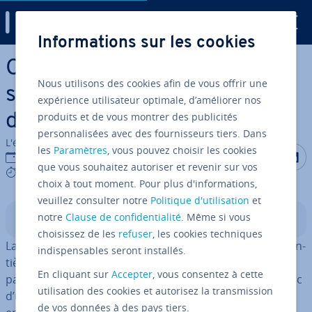
Digital Guide
Informations sur les cookies
Aller au contenu principal
Commande Linux rm :
Nous utilisons des cookies afin de vous offrir une
supprimer des ré­per­toires et
expérience utilisateur optimale, d’améliorer nos
produits et de vous montrer des publicités
des fichiers
personnalisées avec des fournisseurs tiers. Dans
L'équipe édi­to­riale IONOS
les
Paramètres
, vous pouvez choisir les cookies
Partager s
Partag
P
11/08/2023
que vous souhaitez autoriser et revenir sur vos
4 mins
choix à tout moment. Pour plus d'informations,
veuillez consulter notre
Politique d'utilisation
et
notre
Clause de confidentialité
. Même si vous
Sommaire
choisissez de les
refuser
, les cookies techniques
La commande rm pour
Linux
s’utilise pour supprimer en­
indispensables seront installés.
tiè­re­ment des fichiers et des ré­per­toires, et ce, sans
En cliquant sur
Accepter
, vous consentez à cette
passer par le presse-papier. Nous vous con­seil­lons donc
utilisation des cookies et autorisez la transmission
d’utiliser cette commande avec prudence et de l’affiner
de vos données à des pays tiers.