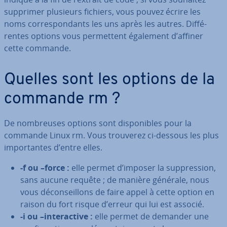
supprimer plusieurs fichiers, vous pouvez écrire les
noms cor­res­pon­dants les uns après les autres. Dif­fé­
rentes options vous per­met­tent également d’affiner
cette commande.
Quelles sont les options de la
commande rm ?
De nom­breuses options sont dis­po­nibles pour la
commande Linux rm. Vous trouverez ci-dessous les plus
im­por­tantes d’entre elles.
-f ou –force :
elle permet d’imposer la sup­pres­sion,
sans aucune requête ; de manière générale, nous
vous dé­con­seil­lons de faire appel à cette option en
raison du fort risque d’erreur qui lui est associé.
-i ou –in­te­rac­tive :
elle permet de demander une