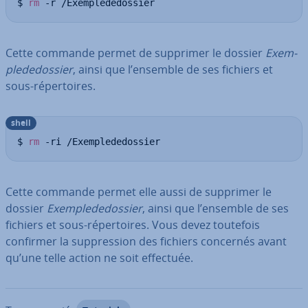
$ 
rm
 -r /Exemplededossier
Cette commande permet de supprimer le dossier
Exem­
ple­de­dos­sier
, ainsi que l’ensemble de ses fichiers et
sous-ré­per­toires.
shell
$ 
rm
 -ri /Exemplededossier
Cette commande permet elle aussi de supprimer le
dossier
Exem­ple­de­dos­sier
, ainsi que l’ensemble de ses
fichiers et sous-ré­per­toires. Vous devez toutefois
confirmer la sup­pres­sion des fichiers concernés avant
qu’une telle action ne soit effectuée.