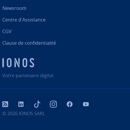
Newsroom
Centre d'As­sis­tance
CGV
Clause de con­fi­den­tia­lité
Votre par­te­naire digital
RSS
LinkedIn
tiktok
Instagram
Facebook
YouTube
© 2026
IONOS SARL