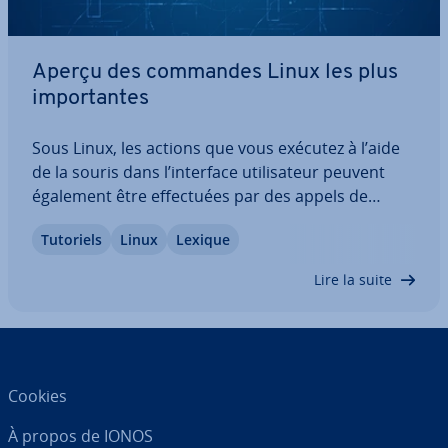
Aperçu des commandes Linux les plus
im­por­tantes
Sous Linux, les actions que vous exécutez à l’aide
de la souris dans l’interface uti­li­sa­teur peuvent
également être ef­fec­tuées par des appels de
programme dans le terminal. Pour cela, il faut tout
Tutoriels
Linux
Lexique
de même connaître les commandes du terminal
Linux et savoir les utiliser selon les…
Lire la suite
Cookies
À propos de IONOS