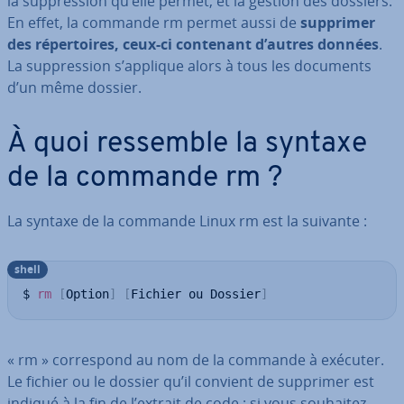
la sup­pres­sion qu’elle permet, et la gestion des dossiers.
En effet, la commande rm permet aussi de
supprimer
des ré­per­toires, ceux-ci contenant d’autres données
.
La sup­pres­sion s’applique alors à tous les documents
d’un même dossier.
À quoi ressemble la syntaxe
de la commande rm ?
La syntaxe de la commande Linux rm est la suivante :
shell
$ 
rm
[
Option
]
[
Fichier ou Dossier
]
« rm » cor­res­pond au nom de la commande à exécuter.
Le fichier ou le dossier qu’il convient de supprimer est
indiqué à la fin de l’extrait de code ; si vous souhaitez