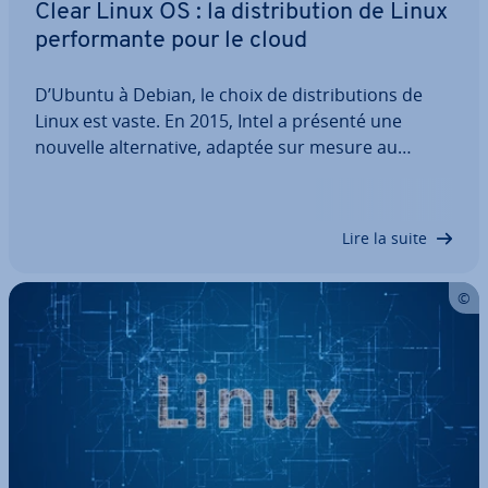
Clear Linux OS : la dis­tri­bu­tion de Linux
per­for­mante pour le cloud
D’Ubuntu à Debian, le choix de dis­tri­bu­tions de
Linux est vaste. En 2015, Intel a présenté une
nouvelle al­ter­na­tive, adaptée sur mesure au
matériel Intel : le système d’ex­ploi­ta­tion basé dans
le cloud Clear Linux. Dans le même temps, Clear
Linux OS se montre également con­vain­cant…
Lire la suite