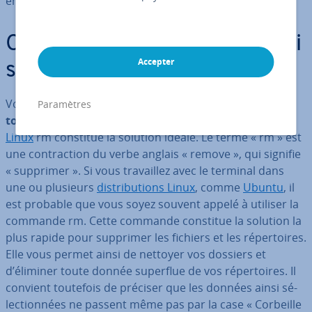
en faisant appel à des options.
Commande Linux rm : de quoi
Accepter
s’agit-il ?
Vous souhaitez
supprimer des fichiers ou des ré­per­
Paramètres
toires entiers de façon per­ma­nente
? La
commande
Linux
rm constitue la solution idéale. Le terme « rm » est
une con­trac­tion du verbe anglais « remove », qui signifie
« supprimer ». Si vous tra­vail­lez avec le terminal dans
une ou plusieurs
dis­tri­bu­tions Linux
, comme
Ubuntu
, il
est probable que vous soyez souvent appelé à utiliser la
commande rm. Cette commande constitue la solution la
plus rapide pour supprimer les fichiers et les ré­per­toires.
Elle vous permet ainsi de nettoyer vos dossiers et
d’éliminer toute donnée superflue de vos ré­per­toires. Il
convient toutefois de préciser que les données ainsi sé­
lec­tion­nées ne passent même pas par la case « Corbeille