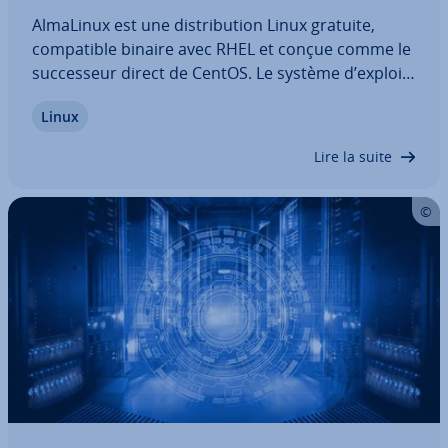
AlmaLinux est une dis­tri­bu­tion Linux gratuite,
com­pa­tible binaire avec RHEL et conçue comme le
suc­ces­seur direct de CentOS. Le système d’ex­ploi­
ta­tion, dis­po­nible en open source, est développé
Linux
en étroite col­la­bo­ra­tion avec la com­mu­nauté.
Découvrez ce qui se cache derrière…
Lire la suite