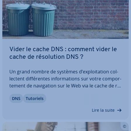
Vider le cache DNS : comment vider le
cache de ré­so­lu­tion DNS ?
Un grand nombre de systèmes d’ex­ploi­ta­tion col­
lec­tent dif­fé­rentes in­for­ma­tions sur votre com­por­
te­ment de na­vi­ga­tion sur le Web via le cache de ré­
so­lu­tion DNS. Cette mémoire in­ter­mé­diaire offre
DNS
Tutoriels
un aperçu de votre activité sur le Web. Cependant,
les entrées stockées peuvent…
Lire la suite