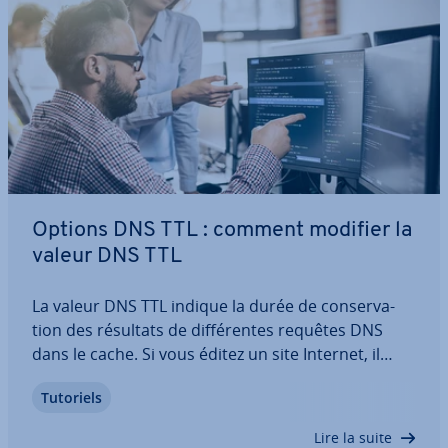
Options DNS TTL : comment modifier la
valeur DNS TTL
La valeur DNS TTL indique la durée de con­ser­va­
tion des résultats de dif­fé­rentes requêtes DNS
dans le cache. Si vous éditez un site Internet, il
peut être utile de consulter, voire de modifier la
Tutoriels
valeur DNS TTL de celui-ci. Voici les meil­leures
pratiques en matière de DNS TTL pour…
Lire la suite