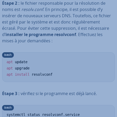
Étape 2 :
le fichier res­pon­sable pour la ré­so­lu­tion de
noms est
resolv.conf
. En principe, il est possible d’y
insérer de nouveaux serveurs DNS. Toutefois, ce fichier
est géré par le système et est donc ré­gu­liè­re­ment
écrasé. Pour éviter cette sup­pres­sion, il est né­ces­saire
d’
installer le programme re­solv­conf
. Effectuez les
mises à jour demandées :
bash
apt
apt
apt
install
 resolvconf
Étape 3 :
vérifiez si le programme est déjà lancé.
bash
systemctl status resolvconf.service