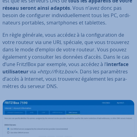
est que les serveurs DNS de
tous les appareils de votre
réseau seront ainsi adaptés
. Vous n’avez donc pas
besoin de con­fi­gu­rer in­di­vi­duel­le­ment tous les PC, or­di­
na­teurs portables, smart­phones et tablettes.
En règle générale, vous accédez à la con­fi­gu­ra­tion de
votre routeur via une URL spéciale, que vous trouverez
dans le mode d’emploi de votre routeur. Vous pouvez
également y consulter les données d’accès. Dans le cas
d’une Fritz!Box par exemple, vous accédez à l’
interface
uti­li­sa­teur
via
«http://fritz.box/»
. Dans les pa­ra­mètres
d’accès à Internet, vous trouverez également les pa­ra­
mètres du serveur DNS.