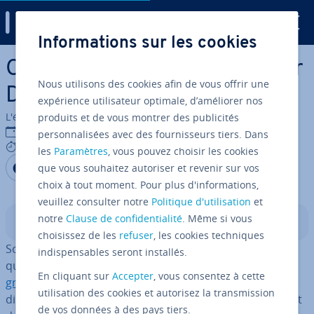
Digital Guide
Informations sur les cookies
Aller au contenu principal
Comment changer de serveur
Nous utilisons des cookies afin de vous offrir une
DNS sous Debian ?
expérience utilisateur optimale, d’améliorer nos
L'équipe édi­to­riale IONOS
produits et de vous montrer des publicités
08/08/2023
personnalisées avec des fournisseurs tiers. Dans
5 mins
les
Paramètres
, vous pouvez choisir les cookies
Partager sur Facebook
Partager sur Twitter
Partager sur LinkedIn
que vous souhaitez autoriser et revenir sur vos
choix à tout moment. Pour plus d'informations,
veuillez consulter notre
Politique d'utilisation
et
notre
Clause de confidentialité
. Même si vous
Sommaire
choisissez de les
refuser
, les cookies techniques
Sous Debian, vous pouvez changer le serveur
DNS
avec
indispensables seront installés.
quelques simples commandes ou via l’
interface
En cliquant sur
Accepter
, vous consentez à cette
graphique uti­li­sa­teur (GIU)
. Effectuer les mo­di­fi­ca­tions
utilisation des cookies et autorisez la transmission
di­rec­te­ment dans le routeur Internet permet également
de vos données à des pays tiers.