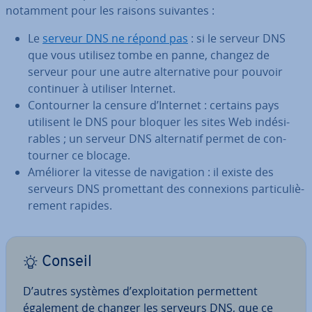
notamment pour les raisons suivantes :
Le
serveur DNS ne répond pas
: si le serveur DNS
que vous utilisez tombe en panne, changez de
serveur pour une autre al­ter­na­tive pour pouvoir
continuer à utiliser Internet.
Con­tour­ner la censure d’Internet : certains pays
utilisent le DNS pour bloquer les sites Web in­dé­si­
rables ; un serveur DNS al­ter­na­tif permet de con­
tour­ner ce blocage.
Améliorer la vitesse de na­vi­ga­tion : il existe des
serveurs DNS pro­met­tant des con­nexions par­ti­cu­liè­
re­ment rapides.
Conseil
D’autres systèmes d’ex­ploi­ta­tion per­met­tent
également de changer les serveurs DNS, que ce