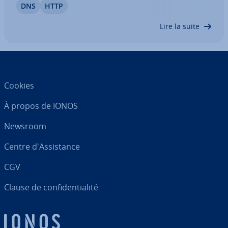
DNS
HTTP
réseau dans un cache DNS. Le but de ce cache est
d’accélérer le trafic réseau. Pourquoi est-il utile
Lire la suite
de…
Cookies
À propos de IONOS
Newsroom
Centre d'As­sis­tance
CGV
Clause de con­fi­den­tia­lité