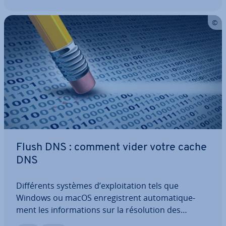
Flush DNS : comment vider votre cache
DNS
Dif­fé­rents systèmes d’ex­ploi­ta­tion tels que
Windows ou macOS en­re­gistrent au­to­ma­ti­que­
ment les in­for­ma­tions sur la ré­so­lu­tion des
adresses des systèmes et des ap­pli­ca­tions du