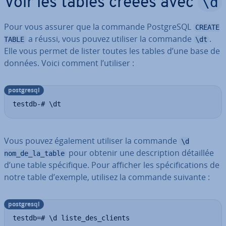
\d
Voir les tables créées avec
Pour vous assurer que la commande Post­greSQL
CREATE
a réussi, vous pouvez utiliser la commande
.
TABLE
\dt
Elle vous permet de lister toutes les tables d’une base de
données. Voici comment l’utiliser :
post­gresql
testdb-# \dt
Vous pouvez également utiliser la commande
\d
pour obtenir une des­crip­tion détaillée
nom_de_la_table
d’une table spé­ci­fique. Pour afficher les spé­ci­fi­ca­tions de
notre table d’exemple, utilisez la commande suivante :
post­gresql
testdb=# \d liste_des_clients