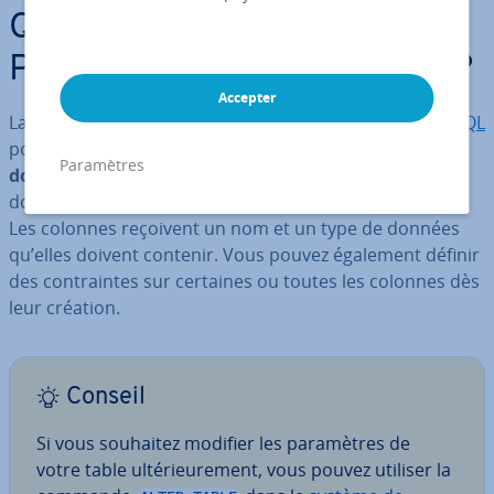
Qu’est-ce que la commande
CREATE TABLE
Post­greSQL
?
Accepter
La commande
est utilisée dans
Post­greSQL
CREATE TABLE
pour créer une
nouvelle table dans une base de
Paramètres
données existante
. Chaque table et ses colonnes
doivent avoir un nom unique dans la base de données.
Les colonnes reçoivent un nom et un type de données
qu’elles doivent contenir. Vous pouvez également définir
des con­traintes sur certaines ou toutes les colonnes dès
leur création.
Conseil
Si vous souhaitez modifier les pa­ra­mètres de
votre table ul­té­rieu­re­ment, vous pouvez utiliser la