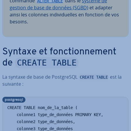
commande
dans le
système de
ALTER TABLE
gestion de base de données (SGBD)
et adapter
ainsi les colonnes in­di­vi­duelles en fonction de vos
besoins.
Syntaxe et fonc­tion­ne­ment
CREATE TABLE
de
La syntaxe de base de Post­greSQL
est la
CREATE TABLE
suivante :
post­gresql
CREATE TABLE nom_de_la_table (

    colonne1 type_de_données PRIMARY KEY,

    colonne2 type_de_données,

    colonne3 type_de_données
