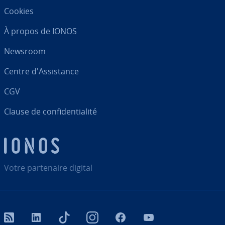
Cookies
À propos de IONOS
Newsroom
Centre d'As­sis­tance
CGV
Clause de con­fi­den­tia­lité
Votre par­te­naire digital
RSS
LinkedIn
tiktok
Instagram
Facebook
YouTube