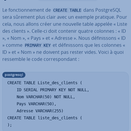
Le fonc­tion­ne­ment de
dans Post­greSQL
CREATE TABLE
sera sûrement plus clair avec un exemple pratique. Pour
cela, nous allons créer une nouvelle table appelée « Liste
des clients ». Celle-ci doit contenir quatre colonnes : « ID
», « Nom », « Pays » et « Adresse ». Nous dé­fi­nis­sons « ID
» comme
et dé­fi­nis­sons que les colonnes «
PRIMARY KEY
ID » et « Nom » ne doivent pas rester vides. Voici à quoi
ressemble le code cor­res­pon­dant :
post­gresql
CREATE TABLE Liste_des_clients (

    ID SERIAL PRIMARY KEY NOT NULL,

    Nom VARCHAR(50) NOT NULL,

    Pays VARCHAR(50),

    Adresse VARCHAR(255)

CREATE TABLE liste_des_clients (

);