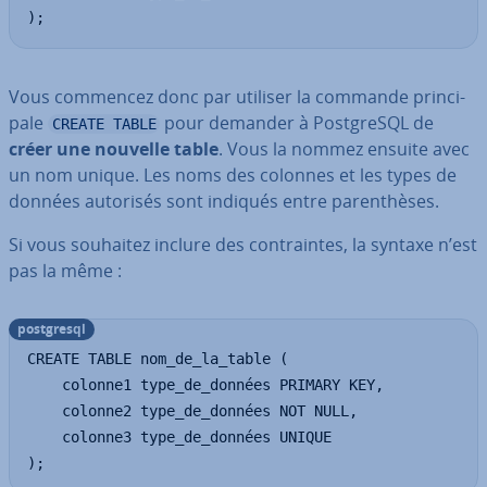
);
Vous commencez donc par utiliser la commande prin­ci­
pale
pour demander à Post­greSQL de
CREATE TABLE
créer une nouvelle table
. Vous la nommez ensuite avec
un nom unique. Les noms des colonnes et les types de
données autorisés sont indiqués entre pa­ren­thèses.
Si vous souhaitez inclure des con­traintes, la syntaxe n’est
pas la même :
post­gresql
CREATE TABLE nom_de_la_table (

    colonne1 type_de_données PRIMARY KEY,

    colonne2 type_de_données NOT NULL,

    colonne3 type_de_données UNIQUE

);