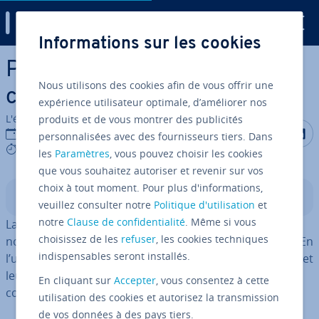
Digital Guide
Informations sur les cookies
Aller au contenu principal
Post­greSQL CREATE TABLE :
Nous utilisons des cookies afin de vous offrir une
créer de nouvelles tables
expérience utilisateur optimale, d’améliorer nos
L'équipe édi­to­riale IONOS
produits et de vous montrer des publicités
Partager s
Partag
P
14/07/2025
personnalisées avec des fournisseurs tiers. Dans
4 mins
les
Paramètres
, vous pouvez choisir les cookies
que vous souhaitez autoriser et revenir sur vos
choix à tout moment. Pour plus d'informations,
Sommaire
veuillez consulter notre
Politique d'utilisation
et
notre
Clause de confidentialité
. Même si vous
La commande
permet de créer une
CREATE TABLE
choisissez de les
refuser
, les cookies techniques
nouvelle table dans une base de données Post­greSQL. En
indispensables seront installés.
l’utilisant, vous dé­fi­nis­sez im­mé­dia­te­ment les colonnes et
leurs spé­ci­fi­ca­tions, comme le type de données et les
En cliquant sur
Accepter
, vous consentez à cette
con­traintes associées.
utilisation des cookies et autorisez la transmission
de vos données à des pays tiers.