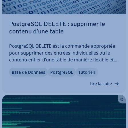
Post­greSQL DELETE : supprimer le
contenu d’une table
Post­greSQL DELETE est la commande ap­pro­priée
pour supprimer des entrées in­di­vi­duelles ou le
contenu entier d’une table de manière flexible et
efficace. Dans cet article du Digital Guide de
Base de Données
Post­greSQL
Tutoriels
IONOS, vous dé­cou­vri­rez la structure de cette
commande es­sen­tielle, les options de…
Lire la suite