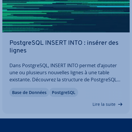
Post­greSQL INSERT INTO : insérer des
lignes
Dans Post­greSQL, INSERT INTO permet d’ajouter
une ou plusieurs nouvelles lignes à une table
existante. Découvrez la structure de Post­greSQL
INSERT, ses pa­ra­mètres et ses domaines d’ap­pli­ca­
Base de Données
Post­greSQL
tion dans cet article du Digital Guide. Pour
améliorer la com­pré­hen­sion de ces ex­pli­ca­tions,…
Lire la suite