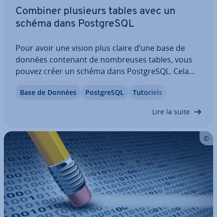
Combiner plusieurs tables avec un
schéma dans Post­greSQL
Pour avoir une vision plus claire d’une base de
données contenant de nom­breuses tables, vous
pouvez créer un schéma dans Post­greSQL. Cela
permet de regrouper les tables et de les gérer plus
Base de Données
Post­greSQL
Tutoriels
fa­ci­le­ment. Dans cet article, nous vous ex­pli­quons
comment fonc­tion­nent les schémas…
Lire la suite