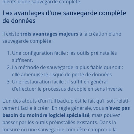
nients d’une sau­ve­garde complète.
Les avantages d’une sau­ve­garde complète
de données
Il existe
trois avantages majeurs
à la création d’une
sau­ve­garde complète :
Une con­fi­gu­ra­tion facile : les outils préins­tal­lés
suffisent.
La méthode de sau­ve­garde la plus fiable qui soit :
elle amenuise le risque de perte de données
Une res­tau­ra­tion facile : il suffit en général
d’effectuer le processus de copie en sens inverse
L’un des atouts d’un full backup est le fait qu’il soit re­la­ti­
ve­ment facile à créer. En règle générale, vous
n’avez pas
besoin du moindre logiciel spé­cia­lisé
, mais pouvez
passer par les outils préins­tal­lés existants. Dans la
mesure où une sau­ve­garde complète comprend la