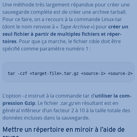
Une méthode très largement répandue pour créer une
sau­ve­garde complète est de créer une archive tarball.
Pour ce faire, on a recours à la commande Linux-tar
(dont le nom renvoie à «
Tape Archive
») pour
créer un
seul fichier à partir de multiples fichiers et ré­per­
toires
. Pour que ça marche, le fichier cible doit être
spécifié comme paramètre numéro 1 :
tar -czf <target-file>.tar.gz <source-1> <source-2> 
L’option –z instruit à la commande tar d’
utiliser la com­
pres­sion Gzip
. Le fichier
.tar.gz
en résultant est en
général inférieur d’un facteur 2 à 10 à la taille totale des
données incluses dans la sau­ve­garde.
Mettre un ré­per­toire en miroir à l’aide de