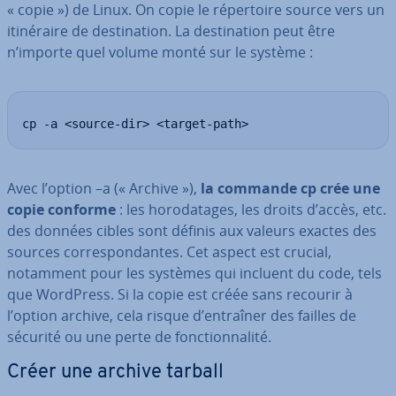
« copie ») de Linux. On copie le ré­per­toire source vers un
iti­né­raire de des­ti­na­tion. La des­ti­na­tion peut être
n’importe quel volume monté sur le système :
cp -a <source-dir> <target-path>
Avec l’option –a (« Archive »),
la commande cp crée une
copie conforme
: les ho­ro­da­tages, les droits d’accès, etc.
des données cibles sont définis aux valeurs exactes des
sources cor­res­pon­dantes. Cet aspect est crucial,
notamment pour les systèmes qui incluent du code, tels
que WordPress. Si la copie est créée sans recourir à
l’option archive, cela risque d’entraîner des failles de
sécurité ou une perte de fonc­tion­na­lité.
Créer une archive tarball