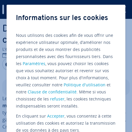
Digital Guide
Informations sur les cookies
Aller au contenu principal
Dé­fi­ni­tion d’une sau­ve­garde
Nous utilisons des cookies afin de vous offrir une
complète
expérience utilisateur optimale, d’améliorer nos
L'équipe édi­to­riale IONOS
produits et de vous montrer des publicités
23/11/2022
personnalisées avec des fournisseurs tiers. Dans
Partager sur Facebook
Partager sur Twitter
Partager sur LinkedIn
les
Paramètres
, vous pouvez choisir les cookies
que vous souhaitez autoriser et revenir sur vos
choix à tout moment. Pour plus d'informations,
veuillez consulter notre
Politique d'utilisation
et
Sommaire
notre
Clause de confidentialité
. Même si vous
Les sau­ve­gardes complètes sont au
cœur de toute
choisissez de les
refuser
, les cookies techniques
méthode de sau­ve­garde
. Il existe de nombreux autres
indispensables seront installés.
types de sau­ve­gardes, mais chacun requiert une sau­ve­
En cliquant sur
Accepter
, vous consentez à cette
garde complète initiale pour fonc­tion­ner comme prévu.
utilisation des cookies et autorisez la transmission
Créer une sau­ve­garde complète est très simple, mais
de vos données à des pays tiers.