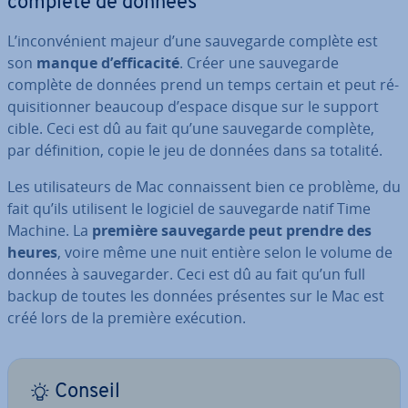
complète de données
L’in­con­vé­nient majeur d’une sau­ve­garde complète est
son
manque d’ef­fi­ca­cité
. Créer une sau­ve­garde
complète de données prend un temps certain et peut ré­
qui­si­tion­ner beaucoup d’espace disque sur le support
cible. Ceci est dû au fait qu’une sau­ve­garde complète,
par dé­fi­ni­tion, copie le jeu de données dans sa totalité.
Les uti­li­sa­teurs de Mac con­nais­sent bien ce problème, du
fait qu’ils utilisent le logiciel de sau­ve­garde natif Time
Machine. La
première sau­ve­garde peut prendre des
heures
, voire même une nuit entière selon le volume de
données à sau­ve­gar­der. Ceci est dû au fait qu’un full
backup de toutes les données présentes sur le Mac est
créé lors de la première exécution.
Conseil