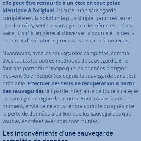
elle peut être restaurée à un état en tout point
identique à l’original
. Ici aussi, une sau­ve­garde
complète est la solution la plus simple : pour restaurer
des données, seule la sau­ve­garde elle-même est né­ces­
saire ; il suffit en général d’inverser la source et la des­ti­
na­tion et d’exécuter le processus de copie à nouveau.
Néanmoins, avec les sau­ve­gardes complètes, comme
avec toutes les autres méthodes de sau­ve­garde, il ne
faut pas partir du principe que les données d’origine
peuvent être ré­cu­pé­rées depuis la sau­ve­garde sans test
préalable.
Effectuer des tests de ré­cu­pé­ra­tion à partir
des sau­ve­gardes
fait partie in­té­grante de toute stratégie
de sau­ve­garde digne de ce nom. Vous n’avez, à aucun
moment, envie de ne vous rendre compte qu’après que
la perte de données a eu lieu que les sau­ve­gardes que
vous aviez créées avec soin sont inutiles.
Les in­con­vé­nients d’une sau­ve­garde