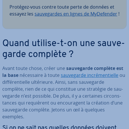
Protégez-vous contre toute perte de données et
essayez les
sau­ve­gardes en lignes de My­De­fen­der
!
Quand utilise-t-on une sau­ve­
garde complète ?
Avant toute chose, créer une
sau­ve­garde complète est
la base
né­ces­saire à toute
sau­ve­garde in­cré­men­tielle
ou
dif­fé­ren­tielle ul­té­rieure. Ainsi, sans sau­ve­garde
complète, rien de ce qui constitue une stratégie de sau­
ve­garde n’est possible. De plus, il y a certaines cir­cons­
tances qui re­quiè­rent ou en­cou­ra­gent la création d’une
sau­ve­garde complète. Jetons un œil à quelques
exemples.
Si on ne sait pas quelles données doivent