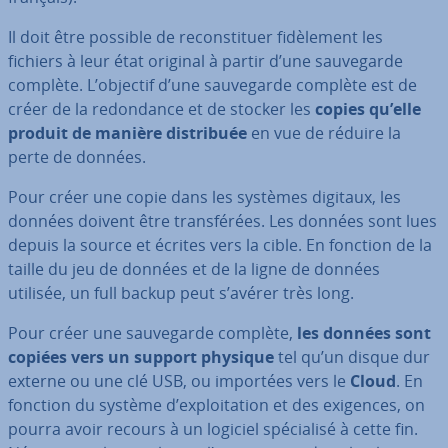
Il doit être possible de re­cons­ti­tuer fi­dè­le­ment les
fichiers à leur état original à partir d’une sau­ve­garde
complète. L’objectif d’une sau­ve­garde complète est de
créer de la re­don­dance et de stocker les
copies qu’elle
produit de manière dis­tri­buée
en vue de réduire la
perte de données.
Pour créer une copie dans les systèmes digitaux, les
données doivent être trans­fé­rées. Les données sont lues
depuis la source et écrites vers la cible. En fonction de la
taille du jeu de données et de la ligne de données
utilisée, un full backup peut s’avérer très long.
Pour créer une sau­ve­garde complète,
les données sont
copiées vers un support physique
tel qu’un disque dur
externe ou une clé USB, ou importées vers le
Cloud
. En
fonction du système d’ex­ploi­ta­tion et des exigences, on
pourra avoir recours à un logiciel spé­cia­lisé à cette fin.