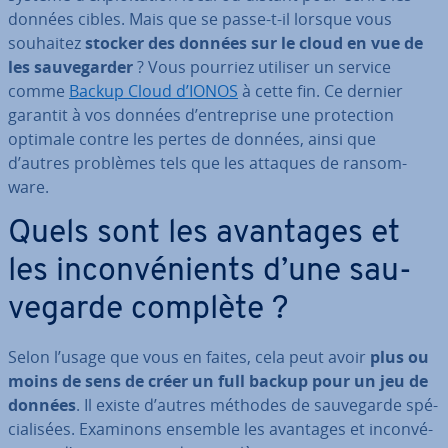
données cibles. Mais que se passe-t-il lorsque vous
souhaitez
stocker des données sur le cloud en vue de
les sau­ve­gar­der
? Vous pourriez utiliser un service
comme
Backup Cloud d’IONOS
à cette fin. Ce dernier
garantit à vos données d’en­tre­prise une pro­tec­tion
optimale contre les pertes de données, ainsi que
d’autres problèmes tels que les attaques de ran­som­
ware.
Quels sont les avantages et
les in­con­vé­nients d’une sau­
ve­garde complète ?
Selon l’usage que vous en faites, cela peut avoir
plus ou
moins de sens de créer un full backup
pour un jeu de
données
. Il existe d’autres méthodes de sau­ve­garde spé­
cia­li­sées. Examinons ensemble les avantages et in­con­vé­