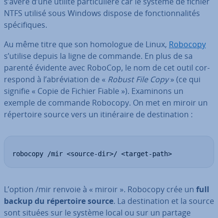
s’avère d’une utilité par­ti­cu­lière car le système de fichier
NTFS utilisé sous Windows dispose de fonc­tion­na­li­tés
spé­ci­fiques.
Au même titre que son homologue de Linux,
Robocopy
s’utilise depuis la ligne de commande. En plus de sa
parenté évidente avec RoboCop, le nom de cet outil cor­
res­pond à l’abré­via­tion de «
Robust File Copy
» (ce qui
signifie « Copie de Fichier Fiable »). Examinons un
exemple de commande Robocopy. On met en miroir un
ré­per­toire source vers un iti­né­raire de des­ti­na­tion :
robocopy /mir <source-dir>/ <target-path>
L’option /mir renvoie à « miroir ». Robocopy crée un
full
backup du ré­per­toire source
. La des­ti­na­tion et la source
sont situées sur le système local ou sur un partage