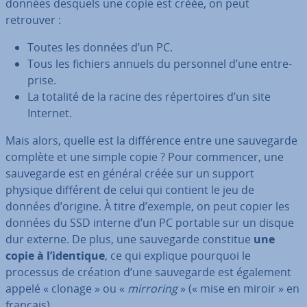
données desquels une copie est créée, on peut
retrouver :
Toutes les données d’un PC.
Tous les fichiers annuels du personnel d’une en­tre­
prise.
La totalité de la racine des ré­per­toires d’un site
Internet.
Mais alors, quelle est la dif­fé­rence entre une sau­ve­garde
complète et une simple copie ? Pour commencer, une
sau­ve­garde est en général créée sur un support
physique différent de celui qui contient le jeu de
données d’origine. À titre d’exemple, on peut copier les
données du SSD interne d’un PC portable sur un disque
dur externe. De plus, une sau­ve­garde constitue
une
copie à l’identique
, ce qui explique pourquoi le
processus de création d’une sau­ve­garde est également
appelé « clonage » ou «
mirroring
» (« mise en miroir » en
français).