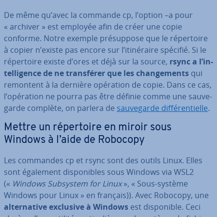
De même qu’avec la commande cp, l’option –a pour
« archiver » est employée afin de créer une copie
conforme. Notre exemple pré­sup­pose que le ré­per­toire
à copier n’existe pas encore sur l’iti­né­raire spécifié. Si le
ré­per­toire existe d’ores et déjà sur la source,
rsync a l’in­
tel­li­gence de ne trans­fé­rer que les chan­ge­ments
qui
remontent à la dernière opération de copie. Dans ce cas,
l’opération ne pourra pas être définie comme une sau­ve­
garde complète, on parlera de
sau­ve­garde dif­fé­ren­tielle
.
Mettre un ré­per­toire en miroir sous
Windows à l’aide de Robocopy
Les commandes cp et rsync sont des outils Linux. Elles
sont également dis­po­nibles sous Windows via WSL2
(«
Windows Subsystem for Linux
», « Sous-système
Windows pour Linux » en français)). Avec Robocopy, une
al­ter­na­tive exclusive à Windows
est dis­po­nible. Ceci