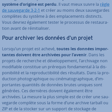
système d’origine est perdu
. Il vaut mieux suivre la
règle
de sau­ve­garde 3-2-1
et créer au moins deux sau­ve­gardes
complètes du système à des em­pla­ce­ments distincts.
Vous devriez également tester le processus de res­tau­ra­
tion avant de réi­ni­tia­li­ser.
Pour archiver les données d’un projet
Lorsqu’un projet est achevé,
toutes les données im­por­
tantes doivent être archivées pour l’avenir
. Dans les
projets de recherche et dé­ve­lop­pe­ment, l’archivage non
mo­di­fiable constitue un prérequis fon­da­men­tal à la dis­
po­ni­bi­lité et la re­pro­duc­ti­bi­lité des résultats. Dans la pro­
duc­tion pho­to­gra­phique ou ci­né­ma­to­gra­phique, d’im­
por­tantes quantités de données brutes uniques sont
générées. Ces dernières doivent également être
archivées. La mesure la plus simple est de créer une sau­
ve­garde complète sous la forme d’une archive tarball ou
ZIP et de la stocker sur un support de stockage de