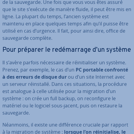
de la sau­ve­garde. Une fois que vous vous êtes assuré
que le site s’exécute de manière fluide, il peut être mis en
ligne. La plupart du temps, l’ancien système est
maintenu en place quelques temps afin qu’il puisse être
utilisé en cas d’urgence. Il fait, pour ainsi dire, office de
sau­ve­garde complète.
Pour préparer le re­dé­mar­rage d’un système
Il s’avère parfois né­ces­saire de réi­ni­tia­li­ser un système.
Prenez, par exemple, le cas d’un
PC portable confronté
à des erreurs de disque dur
ou d’un site Internet avec
un serveur réins­tallé. Dans ces si­tua­tions, la procédure
est analogue à celle utilisée pour la migration d’un
système : on crée un full backup, on re­con­fi­gure le
matériel ou le logiciel sous-jacent, puis on restaure la
sau­ve­garde.
Néanmoins, il existe une dif­fé­rence cruciale par rapport
à la migration de système :
lorsque l’on réi­ni­tia­lise, le