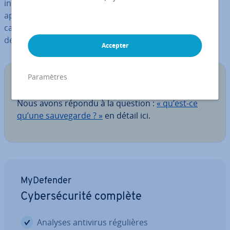
inef­fi­cace à long terme. Lisez ce qui suit pour en
apprendre plus sur les sau­ve­gardes complètes dans le
cadre de notre série d’articles consacrée aux stra­té­gies
de sau­ve­garde.
Accepter
Paramètres
Note
Nous avons répondu à la question :
« qu’est-ce
qu’une sau­ve­garde ? »
en détail ici.
My­De­fen­der
Cy­ber­sé­cu­rité complète
Analyses antivirus ré­gu­lières