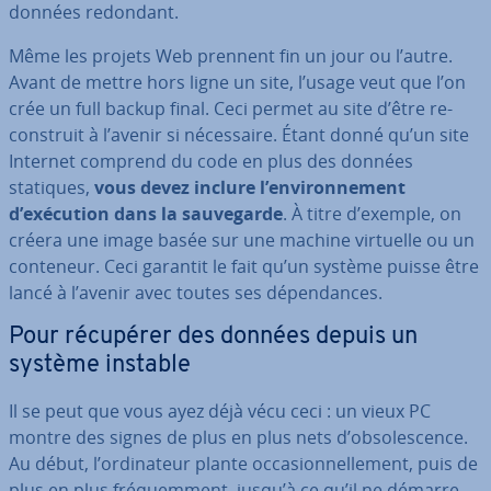
données redondant.
Même les projets Web prennent fin un jour ou l’autre.
Avant de mettre hors ligne un site, l’usage veut que l’on
crée un full backup final. Ceci permet au site d’être re­
cons­truit à l’avenir si né­ces­saire. Étant donné qu’un site
Internet comprend du code en plus des données
statiques,
vous devez inclure l’en­vi­ron­ne­ment
d’exécution dans la sau­ve­garde
. À titre d’exemple, on
créera une image basée sur une machine virtuelle ou un
conteneur. Ceci garantit le fait qu’un système puisse être
lancé à l’avenir avec toutes ses dé­pen­dances.
Pour récupérer des données depuis un
système instable
Il se peut que vous ayez déjà vécu ceci : un vieux PC
montre des signes de plus en plus nets d’ob­so­les­cence.
Au début, l’or­di­na­teur plante oc­ca­sion­nel­le­ment, puis de
plus en plus fré­quem­ment, jusqu’à ce qu’il ne démarre