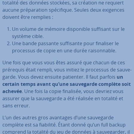
totalité des données stockées, sa création ne requiert
aucune pré­pa­ra­tion spé­ci­fique. Seules deux exigences
doivent être remplies :
Un volume de mémoire dis­po­nible suffisant sur le
système cible.
Une bande passante suf­fi­sante pour finaliser le
processus de copie en une durée rai­son­nable.
Une fois que vous vous êtes assuré que chacun de ces
prérequis était rempli, vous initiez le processus de sau­ve­
garde. Vous devez ensuite patienter. Il faut parfois
un
certain temps avant qu’une sau­ve­garde complète soit
achevée
. Une fois la copie finalisée, vous devriez vous
assurer que la sau­ve­garde a été réalisée en totalité et
sans erreur.
L’un des autres gros avantages d’une sau­ve­garde
complète est sa fiabilité. Étant donné qu’un full backup
comprend la totalité du jeu de données à sau­ve­gar­der, il