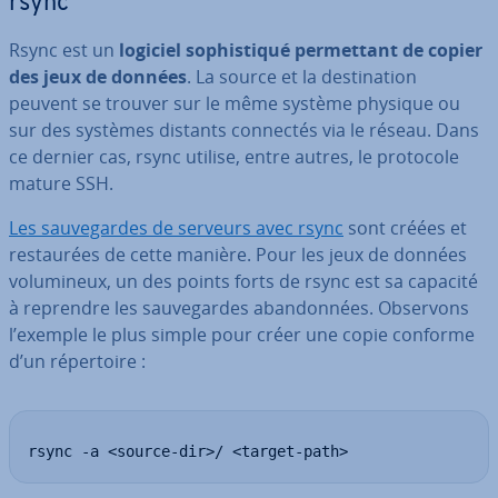
rsync
Rsync est un
logiciel so­phis­ti­qué per­met­tant de copier
des jeux de données
. La source et la des­ti­na­tion
peuvent se trouver sur le même système physique ou
sur des systèmes distants connectés via le réseau. Dans
ce dernier cas, rsync utilise, entre autres, le protocole
mature SSH.
Les sau­ve­gardes de serveurs avec rsync
sont créées et
res­tau­rées de cette manière. Pour les jeux de données
vo­lu­mi­neux, un des points forts de rsync est sa capacité
à reprendre les sau­ve­gardes aban­don­nées. Observons
l’exemple le plus simple pour créer une copie conforme
d’un ré­per­toire :
rsync -a <source-dir>/ <target-path>