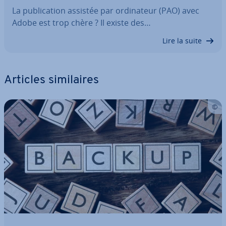
La pu­bli­ca­tion assistée par or­di­na­teur (PAO) avec
Adobe est trop chère ? Il existe des…
Lire la suite
Articles si­mi­laires