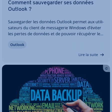
Comment sau­ve­gar­der ses données
Outlook ?
Sau­ve­gar­der les données Outlook permet aux uti­li­
sa­teurs du client de mes­sa­ge­rie Windows d’éviter
les pertes de données et de pouvoir récupérer les
données im­por­tantes sur les appareils de leur
Outlook
choix. La création et l’ex­por­ta­tion d’un backup
Outlook sous forme de fichiers PST sont…
Lire la suite