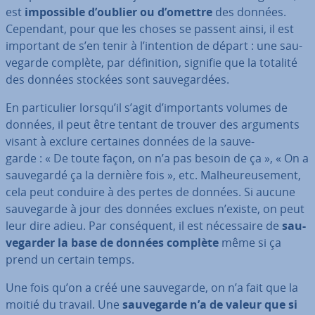
est
im­pos­sible d’oublier ou d’omettre
des données.
Cependant, pour que les choses se passent ainsi, il est
important de s’en tenir à l’intention de départ : une sau­
ve­garde complète, par dé­fi­ni­tion, signifie que la totalité
des données stockées sont sau­ve­gar­dées.
En par­ti­cu­lier lorsqu’il s’agit d’im­por­tants volumes de
données, il peut être tentant de trouver des arguments
visant à exclure certaines données de la sau­ve­
garde : « De toute façon, on n’a pas besoin de ça », « On a
sau­ve­gardé ça la dernière fois », etc. Mal­heu­reu­se­ment,
cela peut conduire à des pertes de données. Si aucune
sau­ve­garde à jour des données exclues n’existe, on peut
leur dire adieu. Par con­sé­quent, il est né­ces­saire de
sau­
ve­gar­der la base de données complète
même si ça
prend un certain temps.
Une fois qu’on a créé une sau­ve­garde, on n’a fait que la
moitié du travail. Une
sau­ve­garde n’a de valeur que si