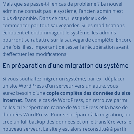
Mais que se passe-t-il en cas de problème ? Le nouvel
admin ne connaît pas le système, l’ancien admin n’est
plus dis­po­nible. Dans ce cas, il est judicieux de
commencer par tout sau­ve­gar­der. Si les mo­di­fi­ca­tions
échouent et en­dom­ma­gent le système, les admins
pourront se rabattre sur la sau­ve­garde complète. Encore
une fois, il est important de tester la ré­cu­pé­ra­tion avant
d’effectuer les mo­di­fi­ca­tions.
En pré­pa­ra­tion d’une migration du système
Si vous souhaitez migrer un système, par ex., déplacer
un site WordPress d’un serveur vers un autre, vous
aurez besoin d’une
copie complète des données du site
Internet
. Dans le cas de WordPress, on retrouve parmi
celles-ci le ré­per­toire racine de WordPress et la base de
données WordPress. Pour se préparer à la migration, on
crée un full backup des données et on le transfère vers le
nouveau serveur. Le site y est alors re­cons­ti­tué à partir