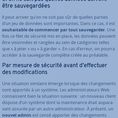
être sau­ve­gar­dées
Il peut arriver qu’on ne soit pas sûr de quelles parties
d’un jeu de données sont im­por­tantes. Dans ce cas, il est
sou­hai­table de commencer par tout sau­ve­gar­der
. Une
fois ce filet de sécurité mis en place, les données peuvent
être vi­sion­nées et rangées au sein de ca­té­go­ries telles
que « à jeter » ou « à garder ». En cas d’erreur, on pourra
accéder à la sau­ve­garde complète créée au préalable.
Par mesure de sécurité avant d’effectuer
des mo­di­fi­ca­tions
Une situation similaire émerge lorsque des chan­ge­ments
sont apportés à un système. Les ad­mi­nis­tra­teurs Web
con­nais­sent bien la situation suivante : un nouveau client
dispose d’un système dont la main­te­nance était au­pa­ra­
vant assurée par un autre ad­mi­nis­tra­teur. À présent, un
nouvel admin
est censé apporter des chan­ge­ments.