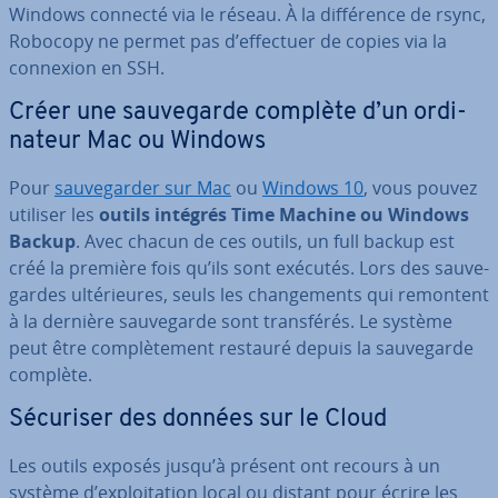
Windows connecté via le réseau. À la dif­fé­rence de rsync,
Robocopy ne permet pas d’effectuer de copies via la
connexion en SSH.
Créer une sau­ve­garde complète d’un or­di­
na­teur Mac ou Windows
Pour
sau­ve­gar­der sur Mac
ou
Windows 10
, vous pouvez
utiliser les
outils intégrés Time Machine ou Windows
Backup
. Avec chacun de ces outils, un full backup est
créé la première fois qu’ils sont exécutés. Lors des sau­ve­
gardes ul­té­rieures, seuls les chan­ge­ments qui remontent
à la dernière sau­ve­garde sont trans­fé­rés. Le système
peut être com­plè­te­ment restauré depuis la sau­ve­garde
complète.
Sécuriser des données sur le Cloud
Les outils exposés jusqu’à présent ont recours à un
système d’ex­ploi­ta­tion local ou distant pour écrire les