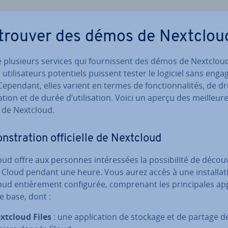
trouver des démos de Nextclou
te plusieurs services qui four­nis­sent des démos de Nextcloud
uti­li­sa­teurs po­ten­tiels puissent tester le logiciel sans en­ga­
ependant, elles varient en termes de fonc­tion­na­li­tés, de dr
­sa­tion et de durée d’uti­li­sa­tion. Voici un aperçu des meil­leur
de Nextcloud.
s­tra­tion of­fi­cielle de Nextcloud
ud offre aux personnes in­té­res­sées la pos­si­bi­lité de découv
l Cloud pendant une heure. Vous aurez accès à une ins­tal­la­t
ud en­tiè­re­ment con­fi­gu­rée, com­pre­nant les prin­ci­pales ap­p
e base, dont :
xtcloud Files
: une ap­pli­ca­tion de stockage et de partage d