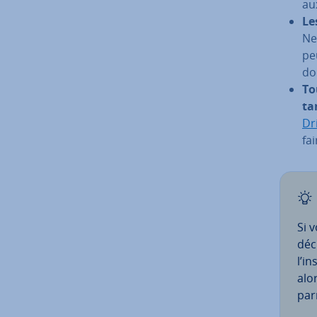
au
Le
Ne
peu
do
To
ta
Dr
fa
Si 
déc
l’in
alo
par