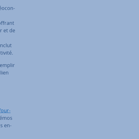
éo­con­
offrant
r et de
inclut
i­vité.
remplir
 lien
four­
 démos
s en­