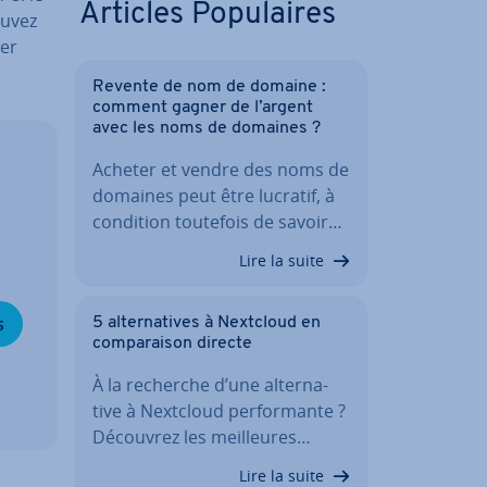
Articles Po­pu­laires
ouvez
ner
Revente de nom de domaine :
comment gagner de l’argent
avec les noms de domaines ?
Acheter et vendre des noms de
domaines peut être lucratif, à
condition toutefois de savoir…
Lire la suite
s
5 al­ter­na­tives à Nextcloud en
com­pa­rai­son directe
À la recherche d’une al­ter­na­
tive à Nextcloud per­for­mante ?
Découvrez les meil­leures…
Lire la suite