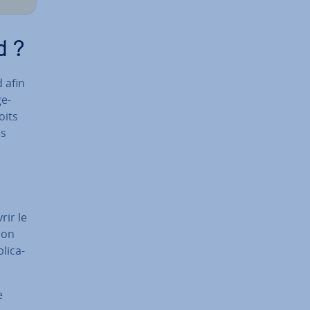
d ?
 afin
ge­
oits
es
rir le
ion
li­ca­
e