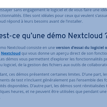
os Nextcloud sont des en­vi­ron­ne­ments de test qui vous p
essayer sans en­ga­ge­ment le logiciel et de vous faire une idé
c­tion­na­li­tés. Elles sont idéales pour ceux qui veulent s’ass
ud répond à leurs besoins avant de l’installer.
est-ce qu’une démo Nextcloud 
mo Nextcloud consiste en une
version d’essai du logiciel
e
Nextcloud
qui vous donne un aperçu direct de son fonc­tio
es démos vous per­met­tent d’explorer les fonc­tion­na­li­tés pri
u logiciel, de la gestion des fichiers aux outils de col­la­bo­ra­t
nt, ces démos pré­sen­tent certaines limites. D’une part, les
ments de test n’incluent gé­né­ra­le­ment pas l’ensemble des f
li­tés dis­po­nibles. D’autre part, les démos sont réi­ni­tia­li­sées
elques heures, et ne peuvent être utilisées que pendant un
.