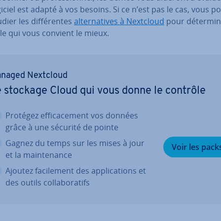
giciel est adapté à vos besoins. Si ce n’est pas le cas, vous p
dier les dif­fé­rentes
al­ter­na­tives à Nextcloud
pour dé­ter­mi­
lle qui vous convient le mieux.
naged Nextcloud
 stockage Cloud qui vous donne le contrôle
Protégez ef­fi­ca­ce­ment vos données
grâce à une sécurité de pointe
Gagnez du temps sur les mises à jour
Voir les pack
et la main­te­nance
Ajoutez fa­ci­le­ment des ap­pli­ca­tions et
des outils col­la­bo­ra­tifs