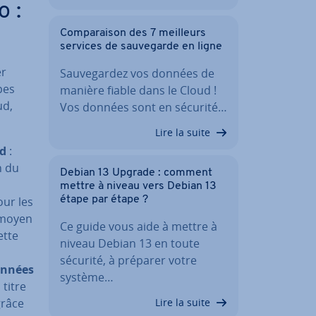
 :
Com­pa­rai­son des 7 meilleurs
services de sau­ve­garde en ligne
er
Sau­ve­gar­dez vos données de
pes
manière fiable dans le Cloud !
ud,
Vos données sont en sécurité…
Lire la suite
ud
:
on du
Debian 13 Upgrade : comment
mettre à niveau vers Debian 13
étape par étape ?
our les
 moyen
Ce guide vous aide à mettre à
ette
niveau Debian 13 en toute
sécurité, à préparer votre
données
système…
 titre
Lire la suite
 grâce