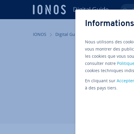
Digital Guide
Ch
Aller au contenu principal
Informations
IONOS
Digital Guide
Serveur
Outils
Nous utilisons des cooki
vous montrer des public
Nextcloud
Guide
les cookies que vous sou
Démo N
consulter notre
Politique
cookies techniques indis
soluti
En cliquant sur
Accepte
à des pays tiers.
L'équipe édi­to­riale I
22/10/2025
6 mins