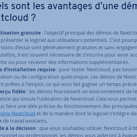
ls sont les avantages d’une dé
tcloud ?
­li­sa­tion gratuite
: l’objectif principal des démos de Nextcl
présenter le logiciel aux uti­li­sa­teurs po­ten­tiels. C’est pourq
rsions d’essai sont gé­né­ra­le­ment gratuites et sans en­ga­ge­
tefois, il est souvent né­ces­saire de s’inscrire pour avoir acc
mo ou pour recevoir des in­for­ma­tions sup­plé­men­taires.
 d’ins­tal­la­tion requise
: pour tester Nextcloud, pas besoin
l­la­tion ou de con­fi­gu­ra­tion quel­conque. Les démos de Next
nt prêtes à l’emploi, ce qui vous fait gagner un temps précie
erçu fidèle
: les démos four­nis­sent un en­vi­ron­ne­ment de t
aliste qui simule l’uti­li­sa­tion de Nextcloud. Cela vous perme
us faire une idée précise du fonc­tion­ne­ment des prin­ci­pale
­tions Nextcloud
et de la manière dont le logiciel s’intègre da
x de travail existants.
de à la décision
: que vous sou­hai­tiez utiliser Nextcloud à ti
rsonnel ou pro­fes­sion­nel, les démos vous aideront à évaluer