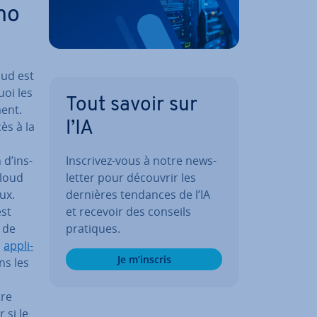
mo
oud est
uoi les
Tout savoir sur
ment.
l’IA
ès à la
Inscrivez-vous à notre news­
 d’ins­
let­ter pour découvrir les
cloud
dernières tendances de l’IA
ux.
et recevoir des conseils
est
pratiques.
t de
s
ap­pli­
Je m’inscris
ns les
tre
 si le