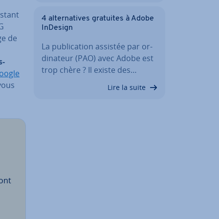
estant
4 al­ter­na­tives gratuites à Adobe
NG
InDesign
age de
La pu­bli­ca­tion assistée par or­
di­na­teur (PAO) avec Adobe est
s­
trop chère ? Il existe des…
oogle
vous
Lire la suite
sont