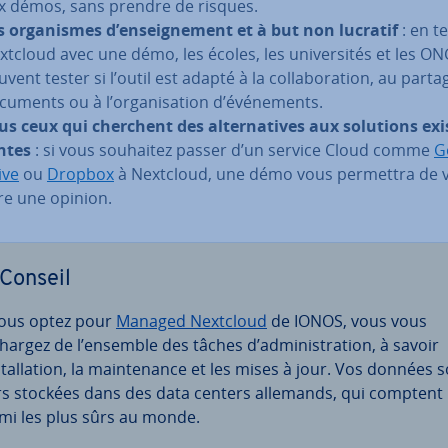
x démos, sans prendre de risques.
s or­ga­nismes d’en­seig­ne­ment et à but non lucratif
: en t
xtcloud avec une démo, les écoles, les uni­ver­si­tés et les O
vent tester si l’outil est adapté à la col­la­bo­ra­tion, au part
cuments ou à l’or­ga­ni­sa­tion d’évé­ne­ments.
us ceux qui cherchent des al­ter­na­tives aux solutions exi
ntes
: si vous souhaitez passer d’un service Cloud comme
G
ive
ou
Dropbox
à Nextcloud, une démo vous permettra de 
ire une opinion.
Conseil
vous optez pour
Managed Nextcloud
de IONOS, vous vous
hargez de l’ensemble des tâches d’ad­mi­nis­tra­tion, à savoir
s­tal­la­tion, la main­te­nance et les mises à jour. Vos données 
rs stockées dans des data centers allemands, qui comptent
mi les plus sûrs au monde.