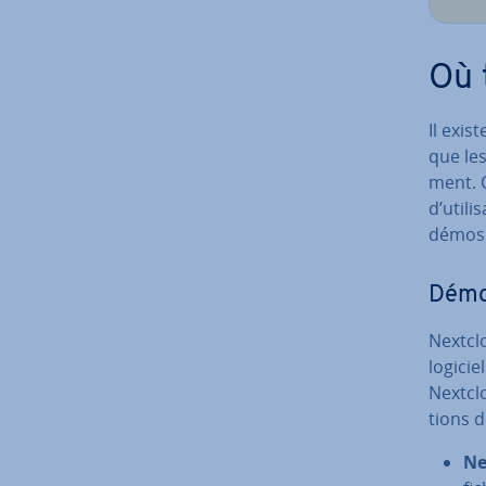
Où 
Il exis
que les 
ment. C
d’uti­li
démos 
Dé­mon
Nextclo
logicie
Nextclo
tions d
Ne