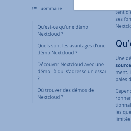
Les dém
Sommaire
tent d’
ses fon
Nextclo
Qu’est-ce qu’une démo
Nextcloud ?
Qu’
Quels sont les avantages d’une
démo Nextcloud ?
Une dé
Découvrir Nextcloud avec une
sourc
démo : à qui s’adresse un essai
ment. L
?
pales d
Où trouver des démos de
Cependa
Nextcloud ?
ron­ne­
tion­na­
les qu
limitée