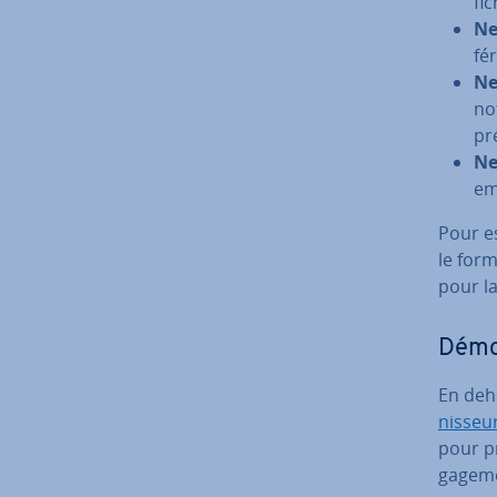
fi
Ne
fé­
Ne
no
pré
Ne
ema
Pour e
le for­
pour la
Démos
En deho
nis­seu
pour pr
ga­ge­m