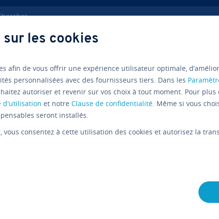
ercher
 sur les cookies
Démo Nextcloud
es afin de vous offrir une expérience utilisateur optimale, d’amélio
ités personnalisées avec des fournisseurs tiers. Dans les
Paramètr
haitez autoriser et revenir sur vos choix à tout moment. Pour plus 
extcloud : tester la
 d'utilisation
et notre
Clause de confidentialité
. Même si vous choi
pensables seront installés.
on sans s’engager
r
, vous consentez à cette utilisation des cookies et autorisez la tr
ONOS
Partager 
Part