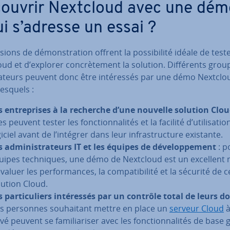
ouvrir Nextcloud avec une démo
ui s’adresse un essai ?
sions de dé­mons­tra­tion offrent la pos­si­bi­lité idéale de test
ud et d’explorer con­crè­te­ment la solution. Dif­fé­rents grou
i­sa­teurs peuvent donc être in­té­res­sés par une démo Nextclo
esquels :
s en­tre­prises à la recherche d’une nouvelle solution Clo
es peuvent tester les fonc­tion­na­li­tés et la facilité d’uti­li­sa­ti
iciel avant de l’intégrer dans leur in­fras­truc­ture existante.
s ad­mi­nis­tra­teurs IT et les équipes de dé­ve­lop­pe­ment
: p
uipes tech­niques, une démo de Nextcloud est un excellent
valuer les per­for­mances, la com­pa­ti­bi­lité et la sécurité de c
lution Cloud.
s par­ti­cu­liers in­té­res­sés par un contrôle total de leurs 
les personnes sou­hai­tant mettre en place un
serveur Cloud
à
vé peuvent se fa­mi­lia­ri­ser avec les fonc­tion­na­li­tés de base