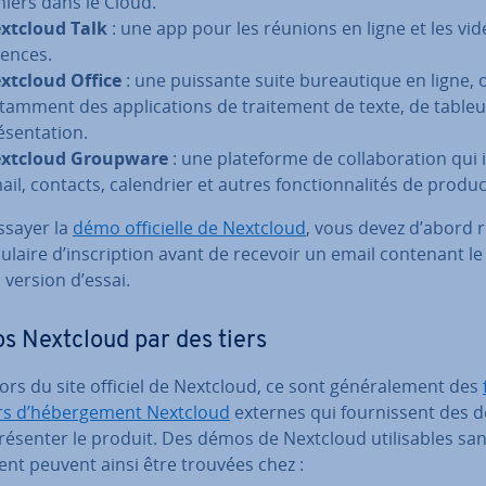
chiers dans le Cloud.
xtcloud Talk
: une app pour les réunions en ligne et les vi­d
rences.
xtcloud Office
: une puissante suite bu­reau­tique en ligne, 
tamment des ap­pli­ca­tions de trai­te­ment de texte, de tableu
­sen­ta­tion.
xtcloud Groupware
: une pla­te­forme de col­la­bo­ra­tion qui 
il, contacts, ca­len­drier et autres fonc­tion­na­li­tés de pro­duc­t
ssayer la
démo of­fi­cielle de Nextcloud
, vous devez d’abord 
mu­laire d’ins­crip­tion avant de recevoir un email contenant le
 version d’essai.
 Nextcloud par des tiers
rs du site officiel de Nextcloud, ce sont gé­né­ra­le­ment des
rs d’hé­ber­ge­ment Nextcloud
externes qui four­nis­sent des
ésenter le produit. Des démos de Nextcloud uti­li­sables san
ent peuvent ainsi être trouvées chez :