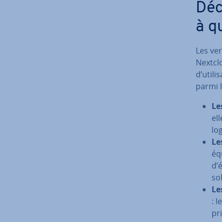
Déc
à q
Les ver
Nextclo
d’uti­l
parmi l
Le
ell
log
Le
éq
d’é
so
Le
: 
pri