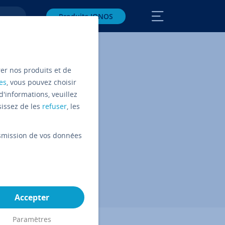
Produits IONOS
rer nos produits et de
es
, vous pouvez choisir
d'informations, veuillez
sissez de les
refuser
, les
ansmission de vos données
sur Facebook
ager sur Twitter
Partager sur LinkedIn
Accepter
Paramètres