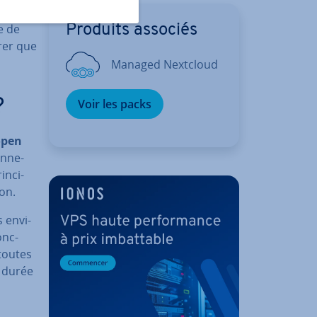
er­met­
e de
Produits associés
urer que
Managed Nextcloud
Voir les packs
?
 open
n­ne­
n­ci­
ion.
 en­vi­
onc­
 toutes
e durée