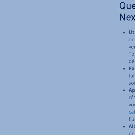
Que
Nex
Uti
de 
ve
Tou
dé
Pas
ta
so
Ap
ré
vo
ca
flu
Ai
pe