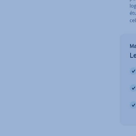
lo
étu
ce
Ma
Le