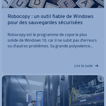
Robocopy : un outil fiable de Windows
pour des sau­ve­gardes sé­cu­ri­sées
Robocopy est le programme de copie le plus
solide de Windows 10, car il ne subit pas d’erreurs
ou d’autres problèmes. Sa grande po­ly­va­lence
explique, entre autres, sa po­pu­la­rité. Tous les
projets de sau­ve­garde ou presque sont exé­cu­
tables grâce à toutes les options présentes dans…
Lire la suite