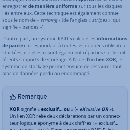
en­re­gis­trer
de manière uniforme
sur tous les disques
liés entre eux. Cette technique est également connue
sous le nom de «
striping
» (de l’anglais «
stripes
», qui
signifie « bandes »).
D’autre part, un système RAID 5 calcule les
in­for­ma­tions
de parité
cor­res­pon­dant à toutes les données uti­li­sa­teur
stockées, et celles-ci sont également réparties sur les dif­
fé­rents supports de stockage. À l’aide d’un
lien XOR
, le
système de stockage permet ensuite de restaurer tout
bloc de données perdu ou endommagé.
Remarque
XOR
signifie «
exclusif… ou
» («
e
X
clusive
OR
»).
Un lien XOR relie deux dé­cla­ra­tions par un con­nec­
teur logique éponyme à deux chiffres : « exclusif…