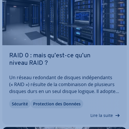
RAID 0 : mais qu’est-ce qu’un
niveau RAID ?
Un réseau redondant de disques in­dé­pen­dants
(« RAID ») résulte de la com­bi­nai­son de plusieurs
disques durs en un seul disque logique. Il adopte
ha­bi­tuel­le­ment un concept de stockage redondant
Sécurité
Pro­tec­tion des Données
pour garantir une meilleure sécurité des données.
Le système RAID 0 standard est…
Lire la suite