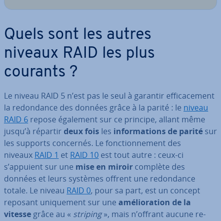
Quels sont les autres
niveaux RAID les plus
courants ?
Le niveau RAID 5 n’est pas le seul à garantir ef­fi­ca­ce­ment
la re­don­dance des données grâce à la parité : le
niveau
RAID 6
repose également sur ce principe, allant même
jusqu’à répartir
deux fois
les
in­for­ma­tions de parité
sur
les supports concernés. Le fonc­tion­ne­ment des
niveaux
RAID 1
et
RAID 10
est tout autre : ceux-ci
s’appuient sur une
mise en miroir
complète des
données et leurs systèmes offrent une re­don­dance
totale. Le niveau
RAID 0
, pour sa part, est un concept
reposant uni­que­ment sur une
amé­lio­ra­tion de la
vitesse
grâce au «
striping
», mais n’offrant aucune re­