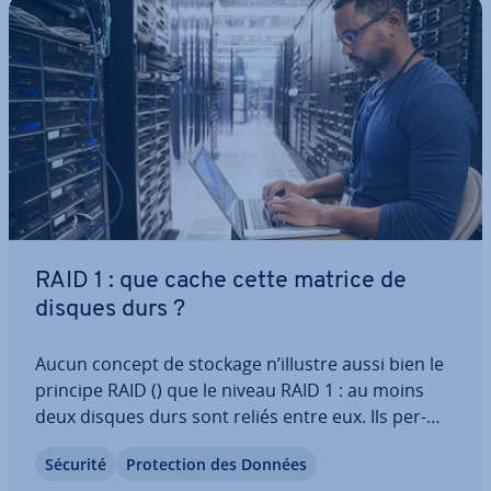
RAID 1 : que cache cette matrice de
disques durs ?
Aucun concept de stockage n’illustre aussi bien le
principe RAID () que le niveau RAID 1 : au moins
deux disques durs sont reliés entre eux. Ils per­
met­tent de stocker les données et de les rendre
Sécurité
Pro­tec­tion des Données
ac­ces­sibles en double exem­plaire. In­té­res­sons-