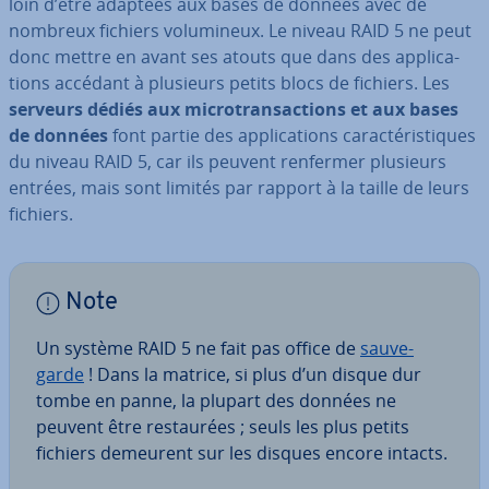
loin d’être adaptées aux bases de données avec de
nombreux fichiers vo­lu­mi­neux. Le niveau RAID 5 ne peut
donc mettre en avant ses atouts que dans des ap­pli­ca­
tions accédant à plusieurs petits blocs de fichiers. Les
serveurs dédiés aux mi­cro­tran­sac­tions et aux bases
de données
font partie des ap­pli­ca­tions ca­rac­té­ris­tiques
du niveau RAID 5, car ils peuvent renfermer plusieurs
entrées, mais sont limités par rapport à la taille de leurs
fichiers.
Note
Un système RAID 5 ne fait pas office de
sau­ve­
garde
! Dans la matrice, si plus d’un disque dur
tombe en panne, la plupart des données ne
peuvent être res­tau­rées ; seuls les plus petits
fichiers demeurent sur les disques encore intacts.