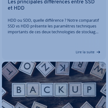
Les prin­ci­pales dif­fé­rences entre SSD
et HDD
HDD ou SDD, quelle dif­fé­rence ? Notre com­pa­ra­tif
SSD vs HDD présente les pa­ra­mètres tech­niques
im­por­tants de ces deux tech­no­lo­gies de stockage.
Retrouvez aussi nos conseils pour savoir quel type
de disque dur est le mieux adapté à votre
situation : le Hard Disk Drive, bien connu…
Lire la suite