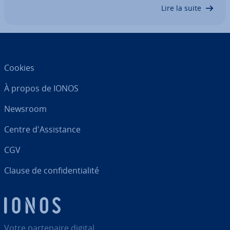
nous de plus près au niveau RAID 1 et…
Lire la suite
Cookies
À propos de IONOS
Newsroom
Centre d'As­sis­tance
CGV
Clause de con­fi­den­tia­lité
Votre par­te­naire digital