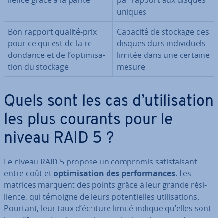
lience grâce à la parité
par rapport aux disques
uniques
Bon rapport qualité-prix
Capacité de stockage des
pour ce qui est de la re­
disques durs in­di­vi­duels
don­dance et de l’op­ti­mi­sa­
limitée dans une certaine
tion du stockage
mesure
Quels sont les cas d’uti­li­sa­tion
les plus courants pour le
niveau RAID 5 ?
Le niveau RAID 5 propose un compromis sa­tis­fai­sant
entre coût et
op­ti­mi­sa­tion des per­for­mances
. Les
matrices marquent des points grâce à leur grande ré­si­
lience, qui témoigne de leurs po­ten­tielles uti­li­sa­tions.
Pourtant, leur taux d’écriture limité indique qu’elles sont