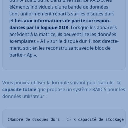
ou » (« soit… ou »). Dans une matrice RAID 5, les
éléments in­di­vi­duels d’une bande de données
sont uni­for­mé­ment répartis sur les disques durs
et
liés aux in­for­ma­tions de parité cor­res­pon­
dantes par la logique XOR
. Lorsque les appareils
accèdent à la matrice, ils peuvent lire les données
exem­plaires « A1 » sur le disque dur 1, soit di­rec­te­
ment, soit en les re­cons­trui­sant avec le bloc de
parité « Ap ».
Vous pouvez utiliser la formule suivant pour calculer la
capacité totale
que propose un système RAID 5 pour les
données uti­li­sa­teur :
(Nombre de disques durs - 1) x capacité de stockage 