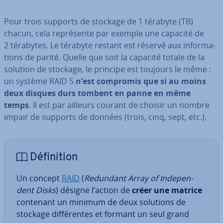
Pour trois supports de stockage de 1 térabyte (TB)
chacun, cela re­pré­sente par exemple une capacité de
2 térabytes. Le térabyte restant est réservé aux in­for­ma­
tions de parité. Quelle que soit la capacité totale de la
solution de stockage, le principe est toujours le même :
un système RAID 5
n’est compromis que si au moins
deux disques durs tombent en panne en même
temps
. Il est par ailleurs courant de choisir un nombre
impair de supports de données (trois, cinq, sept, etc.).
Dé­fi­ni­tion
Un concept
RAID
(
Redundant Array of In­de­pen­
dent Disks
) désigne l’action de
créer une matrice
contenant un minimum de deux solutions de
stockage dif­fé­rentes et formant un seul grand