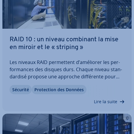
RAID 10 : un niveau combinant la mise
en miroir et le « striping »
Les niveaux RAID per­met­tent d’améliorer les per­
for­mances des disques durs. Chaque niveau stan­
dar­disé propose une approche dif­fé­rente pour
obtenir davantage de ré­si­lience ou de débit. Le
Sécurité
Pro­tec­tion des Données
niveau RAID 10 repose sur une re­don­dance
complète des données ; celles-ci sont réparties
Lire la suite
lors…