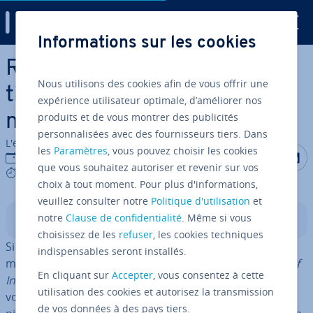
Digital Guide
Informations sur les cookies
Aller au contenu principal
RAID 5 : toutes les in­for­ma­
Nous utilisons des cookies afin de vous offrir une
tions im­por­tantes sur ce
expérience utilisateur optimale, d’améliorer nos
produits et de vous montrer des publicités
niveau RAID
personnalisées avec des fournisseurs tiers. Dans
L'équipe édi­to­riale IONOS
les
Paramètres
, vous pouvez choisir les cookies
Partager s
Partag
P
19/08/2021
que vous souhaitez autoriser et revenir sur vos
8 mins
choix à tout moment. Pour plus d'informations,
veuillez consulter notre
Politique d'utilisation
et
notre
Clause de confidentialité
. Même si vous
Sommaire
choisissez de les
refuser
, les cookies techniques
Si vous souhaitez combiner plusieurs disques durs de
indispensables seront installés.
manière à former un système
RAID
(
Redundant Array of
En cliquant sur
Accepter
, vous consentez à cette
In­de­pen­dent Disks
), dif­fé­rentes solutions s’offrent à
utilisation des cookies et autorisez la transmission
vous. Les systèmes RAID 5 cor­res­pon­dent à l’un des
de vos données à des pays tiers.