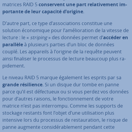
matrices RAID 5
con­ser­vent une part re­la­ti­ve­ment im­
por­tante de leur capacité d’origine
.
D’autre part, ce type d’as­so­cia­tions constitue une
solution éco­no­mique pour l’amé­lio­ra­tion de la vitesse de
lecture : le «
striping
» des données permet d’
accéder en
parallèle
à plusieurs parties d’un bloc de données
couplé. Les appareils à l’origine de la requête peuvent
ainsi finaliser le processus de lecture beaucoup plus ra­
pi­de­ment.
Le niveau RAID 5 marque également les esprits par sa
grande ré­si­lience
. Si un disque dur tombe en panne
parce qu’il est dé­fec­tueux ou si vous perdez vos données
pour d’autres raisons, le fonc­tion­ne­ment de votre
matrice n’est pas in­ter­rompu. Comme les supports de
stockage restants font l’objet d’une uti­li­sa­tion plus
intensive lors du processus de res­tau­ra­tion, le risque de
panne augmente con­si­dé­ra­ble­ment pendant cette