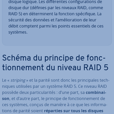
disque logique. Les dif­fé­rentes con­fi­gu­ra­tions de
disque dur (définies par les niveaux RAID, comme
RAID 5) en dé­ter­mi­nent la fonction spé­ci­fique. La
sécurité des données et l’amé­lio­ra­tion de leur
débit comptent parmi les points es­sen­tiels de ces
systèmes.
Schéma du principe de fonc­
tion­ne­ment du niveau RAID 5
Le «
striping
» et la parité sont donc les prin­ci­pales tech­
niques utilisées par un système RAID 5. Ce niveau RAID
possède deux par­ti­cu­la­ri­tés : d’une part, sa
com­bi­nai­
son
, et d’autre part, le principe de fonc­tion­ne­ment de
ces systèmes, conçus de manière à ce que les in­for­ma­
tions de parité soient
réparties sur tous les disques