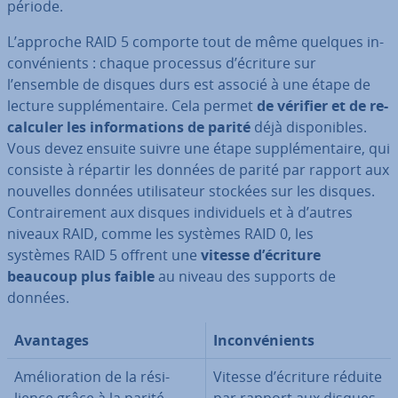
période.
L’approche RAID 5 comporte tout de même quelques in­
con­vé­nients : chaque processus d’écriture sur
l’ensemble de disques durs est associé à une étape de
lecture sup­plé­men­taire. Cela permet
de vérifier et de re­
cal­cu­ler les in­for­ma­tions de parité
déjà dis­po­nibles.
Vous devez ensuite suivre une étape sup­plé­men­taire, qui
consiste à répartir les données de parité par rapport aux
nouvelles données uti­li­sa­teur stockées sur les disques.
Con­trai­re­ment aux disques in­di­vi­duels et à d’autres
niveaux RAID, comme les systèmes RAID 0, les
systèmes RAID 5 offrent une
vitesse d’écriture
beaucoup plus faible
au niveau des supports de
données.
Avantages
In­con­vé­nients
Amé­lio­ra­tion de la ré­si­
Vitesse d’écriture réduite