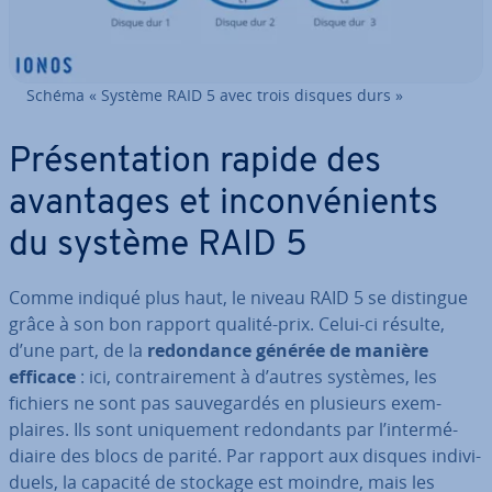
Schéma « Système RAID 5 avec trois disques durs »
Pré­sen­ta­tion rapide des
avantages et in­con­vé­nients
du système RAID 5
Comme indiqué plus haut, le niveau RAID 5 se distingue
grâce à son bon rapport qualité-prix. Celui-ci résulte,
d’une part, de la
re­don­dance générée de manière
efficace
: ici, con­trai­re­ment à d’autres systèmes, les
fichiers ne sont pas sau­ve­gar­dés en plusieurs exem­
plaires. Ils sont uni­que­ment re­don­dants par l’in­ter­mé­
diaire des blocs de parité. Par rapport aux disques in­di­vi­
duels, la capacité de stockage est moindre, mais les