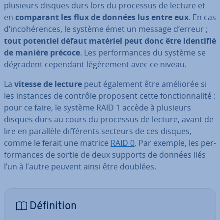
plusieurs disques durs lors du processus de lecture et
en
comparant les flux de données lus entre eux
. En cas
d’in­co­hé­rences, le système émet un message d’erreur ;
tout potentiel défaut matériel peut donc être identifié
de manière précoce
. Les per­for­mances du système se
dégradent cependant lé­gè­re­ment avec ce niveau.
La
vitesse de lecture
peut également être améliorée si
les instances de contrôle proposent cette fonc­tion­na­lité :
pour ce faire, le système RAID 1 accède à plusieurs
disques durs au cours du processus de lecture, avant de
lire en parallèle dif­fé­rents secteurs de ces disques,
comme le ferait une matrice
RAID 0
. Par exemple, les per­
for­mances de sortie de deux supports de données liés
l’un à l’autre peuvent ainsi être doublées.
Dé­fi­ni­tion