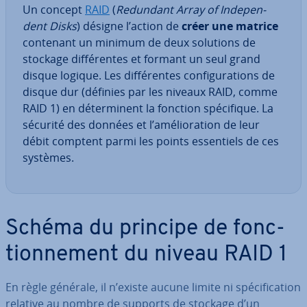
Un concept
RAID
(
Redundant Array of In­de­pen­
dent Disks
) désigne l’action de
créer une matrice
contenant un minimum de deux solutions de
stockage dif­fé­rentes et formant un seul grand
disque logique. Les dif­fé­rentes con­fi­gu­ra­tions de
disque dur (définies par les niveaux RAID, comme
RAID 1) en dé­ter­mi­nent la fonction spé­ci­fique. La
sécurité des données et l’amé­lio­ra­tion de leur
débit comptent parmi les points es­sen­tiels de ces
systèmes.
Schéma du principe de fonc­
tion­ne­ment du niveau RAID 1
En règle générale, il n’existe aucune limite ni spé­ci­fi­ca­tion
relative au nombre de supports de stockage d’un