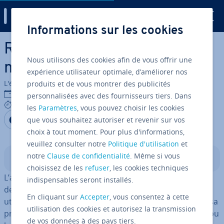
Digital Guide
Informations sur les cookies
Aller au contenu principal
RAID 1 : que cache cette
Nous utilisons des cookies afin de vous offrir une
matrice de disques durs ?
expérience utilisateur optimale, d’améliorer nos
L'équipe édi­to­riale IONOS
produits et de vous montrer des publicités
19/08/2021
personnalisées avec des fournisseurs tiers. Dans
8 mins
les
Paramètres
, vous pouvez choisir les cookies
Partager sur Facebook
Partager sur Twitter
Partager sur LinkedIn
que vous souhaitez autoriser et revenir sur vos
choix à tout moment. Pour plus d'informations,
veuillez consulter notre
Politique d'utilisation
et
notre
Clause de confidentialité
. Même si vous
Sommaire
choisissez de les
refuser
, les cookies techniques
L’approche con­sis­tant à ras­sem­bler plusieurs supports
indispensables seront installés.
de stockage au sein d’un système
RAID
est encore
En cliquant sur
Accepter
, vous consentez à cette
utilisée aujourd’hui, plusieurs dizaines d’années après sa
utilisation des cookies et autorisez la transmission
première évocation en 1987. Par exemple, le système (ou
de vos données à des pays tiers.