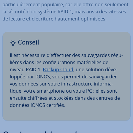
par­ti­cu­liè­re­ment populaire, car elle offre non seulement
la sécurité d’un système RAID 1, mais aussi des vitesses
de lecture et d’écriture hautement op­ti­mi­sées.
Conseil
Il est né­ces­saire d’effectuer des sau­ve­gardes ré­gu­
lières dans les con­fi­gu­ra­tions ma­té­rielles de
niveau RAID 1.
Backup Cloud
, une solution dé­ve­
lop­pée par IONOS, vous permet de sau­ve­gar­der
vos données sur votre in­fras­truc­ture in­for­ma­
tique, votre smart­phone ou votre PC ; elles sont
ensuite chiffrées et stockées dans des centres de
données IONOS certifiés.