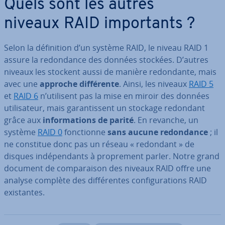
Quels sont les autres
niveaux RAID im­por­tants ?
Selon la dé­fi­ni­tion d’un système RAID, le niveau RAID 1
assure la re­don­dance des données stockées. D’autres
niveaux les stockent aussi de manière re­don­dante, mais
avec une
approche dif­fé­rente
. Ainsi, les niveaux
RAID 5
et
RAID 6
n’utilisent pas la mise en miroir des données
uti­li­sa­teur, mais ga­ran­tis­sent un stockage redondant
grâce aux
in­for­ma­tions de parité
. En revanche, un
système
RAID 0
fonc­tionne
sans aucune re­don­dance
; il
ne constitue donc pas un réseau « redondant » de
disques in­dé­pen­dants à pro­pre­ment parler. Notre grand
document de com­pa­rai­son des niveaux RAID offre une
analyse complète des dif­fé­rentes con­fi­gu­ra­tions RAID
exis­tantes.