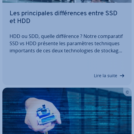
Les prin­ci­pales dif­fé­rences entre SSD
et HDD
HDD ou SDD, quelle dif­fé­rence ? Notre com­pa­ra­tif
SSD vs HDD présente les pa­ra­mètres tech­niques
im­por­tants de ces deux tech­no­lo­gies de stockage.
Retrouvez aussi nos conseils pour savoir quel type
de disque dur est le mieux adapté à votre
situation : le Hard Disk Drive, bien connu…
Lire la suite