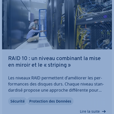
RAID 10 : un niveau combinant la mise
en miroir et le « striping »
Les niveaux RAID per­met­tent d’améliorer les per­
for­mances des disques durs. Chaque niveau stan­
dar­disé propose une approche dif­fé­rente pour
obtenir davantage de ré­si­lience ou de débit. Le
Sécurité
Pro­tec­tion des Données
niveau RAID 10 repose sur une re­don­dance
complète des données ; celles-ci sont réparties
Lire la suite