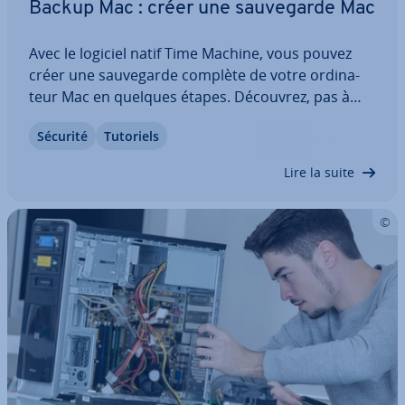
Backup Mac : créer une sau­ve­garde Mac
Avec le logiciel natif Time Machine, vous pouvez
créer une sau­ve­garde complète de votre or­di­na­
teur Mac en quelques étapes. Découvrez, pas à
pas, comment pa­ra­mé­trer et lancer le processus
Sécurité
Tutoriels
de sau­ve­garde ainsi que les pos­si­bi­li­tés, manuelles
et sur le cloud, pour sau­ve­gar­der vos…
Lire la suite