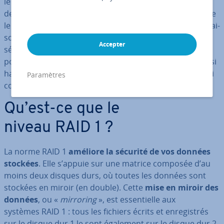
le niveau) RAID 1 reste une solution de stockage très
demandée de nos jours, notamment en ce qui concerne
le fonc­tion­ne­ment des ap­pli­ca­tions serveur : la com­bi­nai­
son des dif­fé­rents disques durs offre un niveau de
Accepter
sécurité approprié, tel qu’exigé par les logiciels conçus
pour une
haute dis­po­ni­bi­lité
. Qu’est-ce qui donne un si
haut niveau de sécurité aux systèmes RAID 1, et en quoi
Paramètres
con­sis­tent-ils exac­te­ment ?
Qu’est-ce que le
niveau RAID 1 ?
La norme RAID 1
améliore la sécurité de vos données
stockées
. Elle s’appuie sur une matrice composée d’au
moins deux disques durs, où toutes les données sont
stockées en miroir (en double). Cette
mise en miroir des
données
, ou «
mirroring
», est es­sen­tielle aux
systèmes RAID 1 : tous les fichiers écrits et en­re­gis­trés
sur le disque dur 1 le sont également sur le disque dur 2