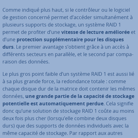
Comme indiqué plus haut, si le con­trô­leur ou le logiciel
de gestion concerné permet d’accéder si­mul­ta­né­ment à
plusieurs supports de stockage, un système RAID 1
permet de profiter d’une
vitesse de lecture améliorée
et
d’une
pro­tec­tion sup­plé­men­taire pour les disques
durs
. Le premier avantage s’obtient grâce à un accès à
dif­fé­rents secteurs en parallèle, et le second par com­pa­
rai­son des données.
Le plus gros point faible d’un système RAID 1 est aussi lié
à sa plus grande force, la re­don­dance totale : comme
chaque disque dur de la matrice doit contenir les mêmes
données,
une grande partie de la capacité de stockage
po­ten­tielle est au­to­ma­ti­que­ment perdue
. Cela signifie
donc qu’une solution de stockage RAID 1 coûte au moins
deux fois plus cher (lorsqu’elle combine deux disques
durs) que des supports de données in­di­vi­duels avec la
même capacité de stockage. Par rapport aux autres