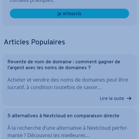
Je m’inscris
Articles Po­pu­laires
Revente de nom de domaine : comment gagner de
l’argent avec les noms de domaines ?
Acheter et vendre des noms de domaines peut être
lucratif, à condition toutefois de savoir…
Lire la suite
5 al­ter­na­tives à Nextcloud en com­pa­rai­son directe
À la recherche d’une al­ter­na­tive à Nextcloud per­for­
mante ? Découvrez les meil­leures…