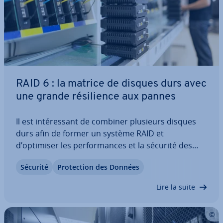
RAID 6 : la matrice de disques durs avec
une grande ré­si­lience aux pannes
Il est in­té­res­sant de combiner plusieurs disques
durs afin de former un système RAID et
d’optimiser les per­for­mances et la sécurité des
disques in­di­vi­duels. Le facteur de sécurité très
Sécurité
Pro­tec­tion des Données
élevé de cette approche est ca­rac­té­ris­tique de la
norme RAID 6. Dé­ve­lop­pées à partir du très…
Lire la suite