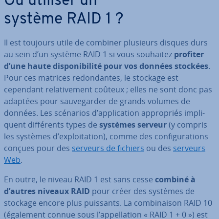
Où utiliser un
système RAID 1 ?
Il est toujours utile de combiner plusieurs disques durs
au sein d’un système RAID 1 si vous souhaitez
profiter
d’une haute dis­po­ni­bi­lité pour vos données stockées
.
Pour ces matrices re­don­dantes, le stockage est
cependant re­la­ti­ve­ment coûteux ; elles ne sont donc pas
adaptées pour sau­ve­gar­der de grands volumes de
données. Les scénarios d’ap­pli­ca­tion ap­pro­priés im­pli­
quent dif­fé­rents types de
systèmes serveur
(y compris
les systèmes d’ex­ploi­ta­tion), comme des con­fi­gu­ra­tions
conçues pour des
serveurs de fichiers
ou des
serveurs
Web
.
En outre, le niveau RAID 1 est sans cesse
combiné à
d’autres niveaux RAID
pour créer des systèmes de
stockage encore plus puissants. La com­bi­nai­son RAID 10
(également connue sous l’ap­pel­la­tion « RAID 1 + 0 ») est