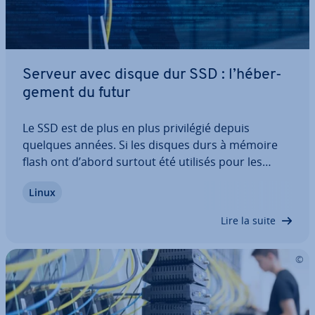
Serveur avec disque dur SSD : l’hé­ber­
ge­ment du futur
Le SSD est de plus en plus pri­vi­lé­gié depuis
quelques années. Si les disques durs à mémoire
flash ont d’abord surtout été utilisés pour les
appareils comme les smart­phones et les lecteurs
Linux
MP3, les disques durs SSD sont de plus en plus
répandus sur les or­di­na­teurs. Mais qu’est-ce…
Lire la suite