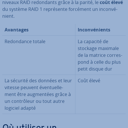
niveaux RAID re­don­dants grâce à la parité, le
coût élevé
du système RAID 1 re­pré­sente forcément un in­con­vé­
nient.
Avantages
In­con­vé­nients
Re­don­dance totale
La capacité de
stockage maximale
de la matrice cor­res­
pond à celle du plus
petit disque dur
La sécurité des données et leur
Coût élevé
vitesse peuvent éven­tuel­le­
ment être aug­men­tées grâce à
un con­trô­leur ou tout autre
logiciel adapté