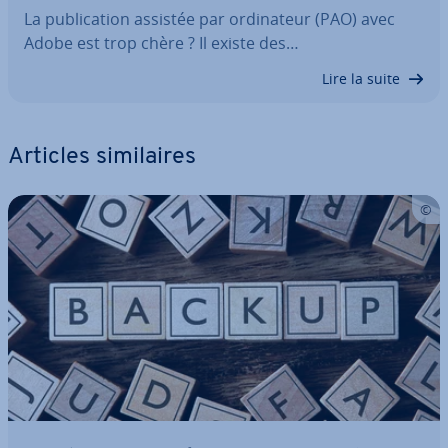
La pu­bli­ca­tion assistée par or­di­na­teur (PAO) avec
Adobe est trop chère ? Il existe des…
Lire la suite
Articles si­mi­laires