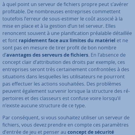
à quel point un serveur de fichiers propre peut s’avérer
pro­fi­table. De nom­breuses en­tre­prises com­met­tent
toutefois l’erreur de sous-estimer le coût associé à la
mise en place et à la gestion d’un tel serveur. Elles
renoncent souvent à une pla­ni­fi­ca­tion préalable détaillée
et font
ra­pi­de­ment face aux limites du matériel
et ne
sont pas en mesure de tirer profit de bon nombre
d’
avantages des serveurs de fichiers
. En l’absence de
concept clair d’at­tri­bu­tion des droits par exemple, ces
en­tre­prises seront très cer­tai­ne­ment con­fron­tées à des
si­tua­tions dans les­quelles les uti­li­sa­teurs ne pourront
pas effectuer les actions sou­hai­tées. Des problèmes
peuvent également survenir lorsque la structure des ré­
per­toires et des classeurs est confuse voire lorsqu’il
n’existe aucune structure de ce type.
Par con­sé­quent, si vous souhaitez utiliser un serveur de
fichiers, vous devez prendre en compte ces pa­ra­mètres
d’entrée de jeu et penser au
concept de sécurité