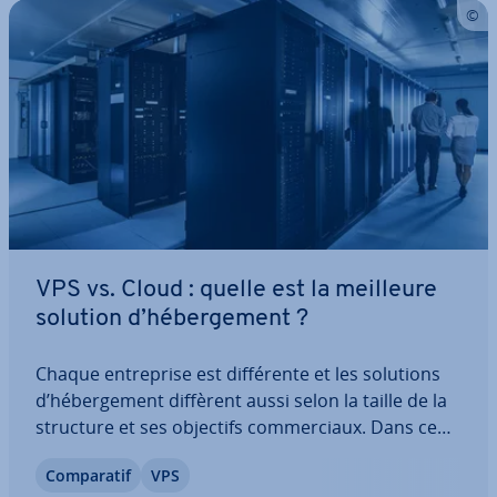
VPS vs. Cloud : quelle est la meilleure
solution d’hé­ber­ge­ment ?
Chaque en­tre­prise est dif­fé­rente et les solutions
d’hé­ber­ge­ment diffèrent aussi selon la taille de la
structure et ses objectifs com­mer­ciaux. Dans ce
domaine, on oppose souvent les solutions VPS
Com­pa­ra­tif
VPS
(Virtual Private Server) et hé­ber­ge­ment Cloud.