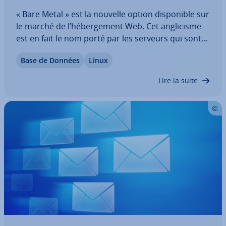
« Bare Metal » est la nouvelle option dis­po­nible sur
le marché de l’hé­ber­ge­ment Web. Cet an­gli­cisme
est en fait le nom porté par les serveurs qui sont
basés sur du matériel délivrant des fonctions puis­
Base de Données
Linux
santes. Avec ce serveur, l’accès de l’uti­li­sa­teur est
quasiment sans limite. En…
Lire la suite