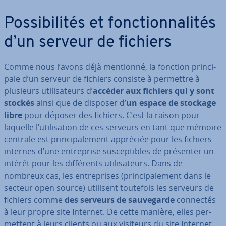
Pos­si­bi­li­tés et fonc­tion­na­li­tés
d’un serveur de fichiers
Comme nous l’avons déjà mentionné, la fonction prin­ci­
pale d’un serveur de fichiers consiste à permettre à
plusieurs uti­li­sa­teurs d’
accéder aux fichiers qui y sont
stockés
ainsi que de disposer d’
un espace de stockage
libre
pour déposer des fichiers. C’est la raison pour
laquelle l’uti­li­sa­tion de ces serveurs en tant que mémoire
centrale est prin­ci­pa­le­ment appréciée pour les fichiers
internes d’une en­tre­prise sus­cep­tibles de présenter un
intérêt pour les dif­fé­rents uti­li­sa­teurs. Dans de
nombreux cas, les en­tre­prises (prin­ci­pa­le­ment dans le
secteur open source) utilisent toutefois les serveurs de
fichiers comme
des serveurs de sau­ve­garde
connectés
à leur propre site Internet. De cette manière, elles per­
met­tent à leurs clients ou aux visiteurs du site Internet