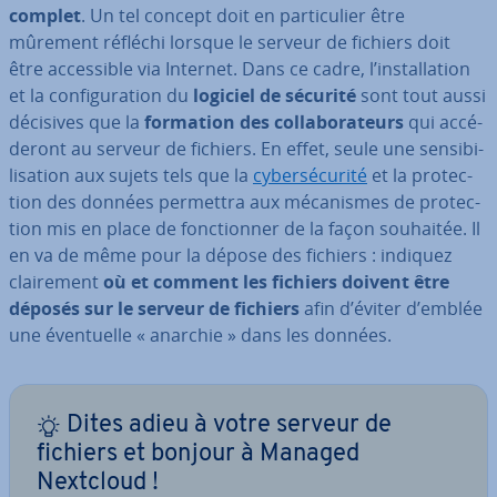
complet
. Un tel concept doit en par­ti­cu­lier être
mûrement réfléchi lorsque le serveur de fichiers doit
être ac­ces­sible via Internet. Dans ce cadre, l’ins­tal­la­tion
et la con­fi­gu­ra­tion du
logiciel de sécurité
sont tout aussi
décisives que la
formation des col­la­bo­ra­teurs
qui ac­cé­
de­ront au serveur de fichiers. En effet, seule une sen­si­bi­
li­sa­tion aux sujets tels que la
cy­ber­sé­cu­rité
et la pro­tec­
tion des données permettra aux mé­ca­nismes de pro­tec­
tion mis en place de fonc­tion­ner de la façon souhaitée. Il
en va de même pour la dépose des fichiers : indiquez
clai­re­ment
où et comment les fichiers doivent être
déposés sur le serveur de fichiers
afin d’éviter d’emblée
une éven­tuelle « anarchie » dans les données.
Dites adieu à votre serveur de
fichiers et bonjour à Managed
Nextcloud !