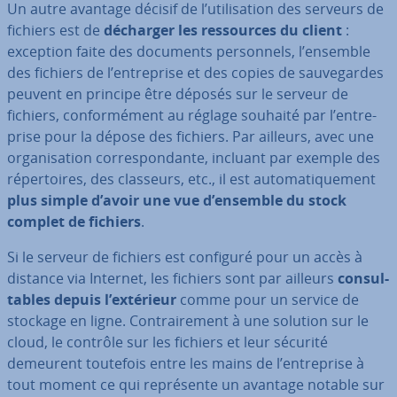
Un autre avantage décisif de l’uti­li­sa­tion des serveurs de
fichiers est de
décharger les res­sources du client
:
exception faite des documents per­son­nels, l’ensemble
des fichiers de l’en­tre­prise et des copies de sau­ve­gardes
peuvent en principe être déposés sur le serveur de
fichiers, con­for­mé­ment au réglage souhaité par l’en­tre­
prise pour la dépose des fichiers. Par ailleurs, avec une
or­ga­ni­sa­tion cor­res­pon­dante, incluant par exemple des
ré­per­toires, des classeurs, etc., il est au­to­ma­ti­que­ment
plus simple d’avoir une vue d’ensemble du
stock
complet de fichiers
.
Si le serveur de fichiers est configuré pour un accès à
distance via Internet, les fichiers sont par ailleurs
con­sul­
tables depuis l’extérieur
comme pour un service de
stockage en ligne. Con­trai­re­ment à une solution sur le
cloud, le contrôle sur les fichiers et leur sécurité
demeurent toutefois entre les mains de l’en­tre­prise à
tout moment ce qui re­pré­sente un avantage notable sur