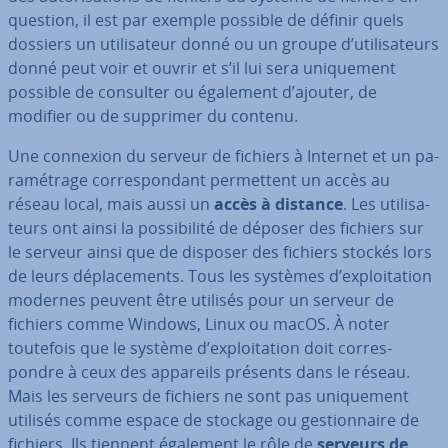
question, il est par exemple possible de définir quels
dossiers un uti­li­sa­teur donné ou un groupe d’uti­li­sa­teurs
donné peut voir et ouvrir et s’il lui sera uni­que­ment
possible de consulter ou également d’ajouter, de
modifier ou de supprimer du contenu.
Une connexion du serveur de fichiers à Internet et un pa­
ra­mé­trage cor­res­pon­dant per­met­tent un accès au
réseau local, mais aussi un
accès à distance
. Les uti­li­sa­
teurs ont ainsi la pos­si­bi­lité de déposer des fichiers sur
le serveur ainsi que de disposer des fichiers stockés lors
de leurs dé­pla­ce­ments. Tous les systèmes d’ex­ploi­ta­tion
modernes peuvent être utilisés pour un serveur de
fichiers comme Windows, Linux ou macOS. À noter
toutefois que le système d’ex­ploi­ta­tion doit cor­res­
pondre à ceux des appareils présents dans le réseau.
Mais les serveurs de fichiers ne sont pas uni­que­ment
utilisés comme espace de stockage ou ges­tion­naire de
fichiers. Ils tiennent également le rôle de
serveurs de