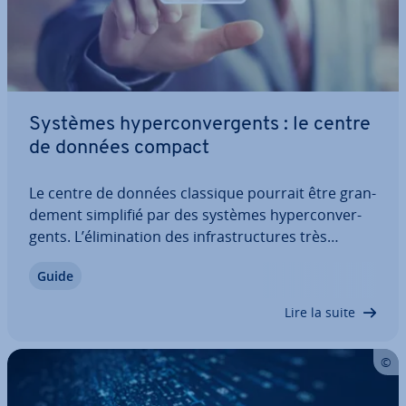
Systèmes hy­per­con­ver­gents : le centre
de données compact
Le centre de données classique pourrait être gran­
de­ment simplifié par des systèmes hy­per­con­ver­
gents. L’éli­mi­na­tion des in­fras­truc­tures très
complexes et des dif­fé­rents domaines de travail
Guide
devrait rendre l’in­for­ma­tique pour les en­tre­prises
plus efficace, dynamique et éco­no­mique.…
Lire la suite