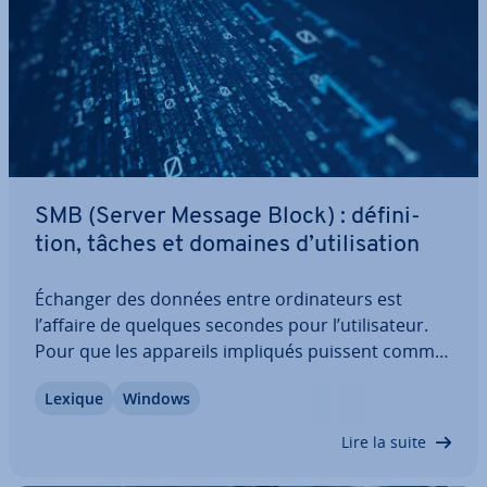
SMB (Server Message Block) : dé­fi­ni­
tion, tâches et domaines d’uti­li­sa­tion
Échanger des données entre or­di­na­teurs est
l’affaire de quelques secondes pour l’uti­li­sa­teur.
Pour que les appareils impliqués puissent com­mu­
ni­quer, des di­rec­tives de com­mu­ni­ca­tion claires
Lexique
Windows
sont toutefois né­ces­saires. Ces di­rec­tives sont
fixées par les pro­to­coles comme Server…
Lire la suite