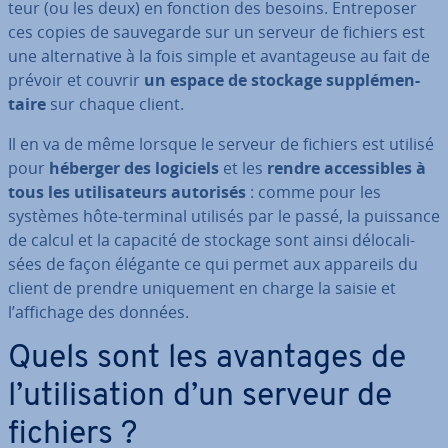
teur (ou les deux) en fonction des besoins. En­tre­po­ser
ces copies de sau­ve­garde sur un serveur de fichiers est
une al­ter­na­tive à la fois simple et avan­ta­geuse au fait de
prévoir et couvrir
un espace de stockage sup­plé­men­
taire
sur chaque client.
Il en va de même lorsque le serveur de fichiers est utilisé
pour
héberger des logiciels
et les
rendre ac­ces­sibles à
tous les uti­li­sa­teurs autorisés
: comme pour les
systèmes hôte-terminal utilisés par le passé, la puissance
de calcul et la capacité de stockage sont ainsi dé­lo­ca­li­
sées de façon élégante ce qui permet aux appareils du
client de prendre uni­que­ment en charge la saisie et
l’affichage des données.
Quels sont les avantages de
l’uti­li­sa­tion d’un serveur de
fichiers ?