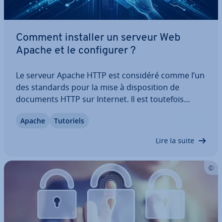
Comment installer un serveur Web
Apache et le con­fi­gu­rer ?
Le serveur Apache HTTP est considéré comme l’un
des standards pour la mise à dis­po­si­tion de
documents HTTP sur Internet. Il est toutefois
également possible d’installer un serveur Web
Apache
Tutoriels
Apache lo­ca­le­ment sur un PC Windows afin de
tester des sites Web ou de vérifier des scripts.…
Lire la suite