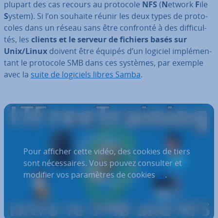
plupart des cas recours au protocole
NFS
(
N
etwork
F
ile
S
ystem). Si l’on souhaite réunir les deux types de pro­to­
coles dans un réseau sans être confronté à des dif­fi­cul­
tés, les
clients et le serveur de fichiers basés sur
Unix/Linux
doivent être équipés d’un logiciel im­plé­men­
tant le protocole SMB dans ces systèmes, par exemple
avec la
suite de logiciels libres Samba
.
Pour afficher cette vidéo, des cookies de tiers
sont nécessaires. Vous pouvez consulter et
modifier vos paramètres de cookies
ici
.