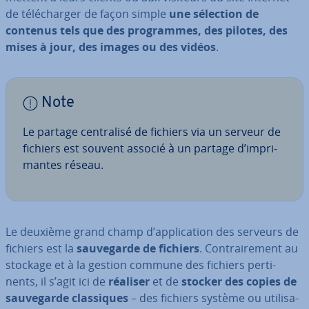
de té­lé­char­ger de façon simple
une sélection de
contenus tels que des pro­grammes, des pilotes, des
mises à jour, des images ou des vidéos
.
Note
Le partage cen­tra­lisé de fichiers via un serveur de
fichiers est souvent associé à un partage d’im­pri­
mantes réseau.
Le deuxième grand champ d’ap­pli­ca­tion des serveurs de
fichiers est la
sau­ve­garde de fichiers
. Con­trai­re­ment au
stockage et à la gestion commune des fichiers per­ti­
nents, il s’agit ici de
réaliser
et de
stocker des copies de
sau­ve­garde clas­siques
– des fichiers système ou uti­li­sa­