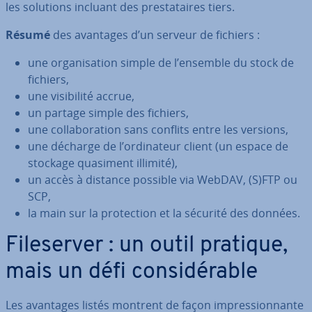
les solutions incluant des pres­ta­taires tiers.
Résumé
des avantages d’un serveur de fichiers :
une or­ga­ni­sa­tion simple de l’ensemble du stock de
fichiers,
une vi­si­bi­lité accrue,
un partage simple des fichiers,
une col­la­bo­ra­tion sans conflits entre les versions,
une décharge de l’or­di­na­teur client (un espace de
stockage quasiment illimité),
un accès à distance possible via WebDAV, (S)FTP ou
SCP,
la main sur la pro­tec­tion et la sécurité des données.
Fi­le­ser­ver : un outil pratique,
mais un défi con­si­dé­rable
Les avantages listés montrent de façon im­pres­sion­nante