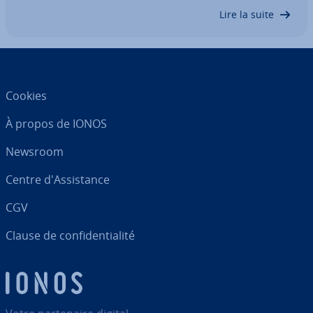
Quand le VPS cible plutôt les…
Lire la suite
Cookies
À propos de IONOS
Newsroom
Centre d'As­sis­tance
CGV
Clause de con­fi­den­tia­lité