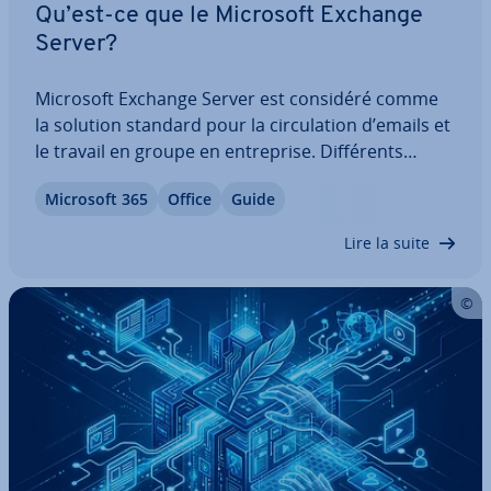
Qu’est-ce que le Microsoft Exchange
Server?
Microsoft Exchange Server est considéré comme
la solution standard pour la cir­cu­la­tion d’emails et
le travail en groupe en en­tre­prise. Dif­fé­rents
modèles d’uti­li­sa­tion né­ces­si­tent l’ac­qui­si­tion de
Microsoft 365
Office
Guide
licences spéciales pour l’uti­li­sa­tion du logiciel.
Nous vous pré­sen­tons le modèle…
Lire la suite