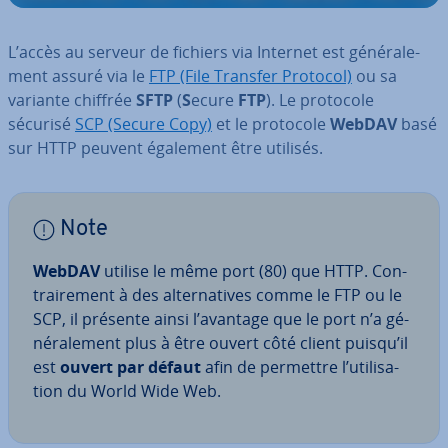
L’accès au serveur de fichiers via Internet est gé­né­ra­le­
ment assuré via le
FTP (File Transfer Protocol)
ou sa
variante chiffrée
SFTP
(
S
ecure
FTP
). Le protocole
sécurisé
SCP (Secure Copy)
et le protocole
WebDAV
basé
sur HTTP peuvent également être utilisés.
Note
WebDAV
utilise le même port (80) que HTTP. Con­
trai­re­ment à des al­ter­na­tives comme le FTP ou le
SCP, il présente ainsi l’avantage que le port n’a gé­
né­ra­le­ment plus à être ouvert côté client puisqu’il
est
ouvert par défaut
afin de permettre l’uti­li­sa­
tion du World Wide Web.