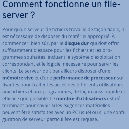
Comment fonc­tionne un fi­le­
ser­ver ?
Pour qu’un serveur de fichiers travaille de façon fiable, il
est né­ces­saire de disposer du matériel approprié. À
commencer, bien sûr, par le
disque dur
qui doit offrir
suf­fi­sam­ment d’espace pour les fichiers et les pro­
grammes souhaités, incluant le système d’ex­ploi­ta­tion
cor­res­pon­dant et le logiciel né­ces­saire pour servir les
clients. Le serveur doit par ailleurs disposer d’une
mémoire vive
et d’une
per­for­mance de pro­ces­seur
suf­
fi­santes pour traiter les accès des dif­fé­rents uti­li­sa­teurs
aux fichiers et aux pro­grammes, de façon aussi rapide et
efficace que possible. Le
nombre d’uti­li­sa­teurs
est dé­
ter­mi­nant pour savoir si les exigences ma­té­rielles
peuvent être sa­tis­faites avec un PC usuel ou si une con­fi­
gu­ra­tion de serveur par­ti­cu­lière est requise.