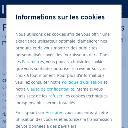
Digital Guide
Informations sur les cookies
Aller au contenu principal
Fi­le­ser­ver : dé­fi­ni­tion et bases
Nous utilisons des cookies afin de vous offrir une
L'équipe édi­to­riale IONOS
Partager s
Partag
P
expérience utilisateur optimale, d’améliorer nos
09/02/2023
produits et de vous montrer des publicités
personnalisées avec des fournisseurs tiers. Dans
les
Paramètres
, vous pouvez choisir les cookies
Sommaire
que vous souhaitez autoriser et revenir sur vos
Un serveur de fichiers est une
instance de serveur
choix à tout moment. Pour plus d'informations,
centrale
dans un réseau d’or­di­na­teurs qui permet aux
veuillez consulter notre
Politique d'utilisation
et
clients connectés d’accéder aux res­sources qui y ont
notre
Clause de confidentialité
. Même si vous
stockées. Le terme regroupe aussi bien le
matériel
que
choisissez de les
refuser
, les cookies techniques
les
logiciels
né­ces­saires à la mise en place d’un tel
indispensables seront installés.
serveur. S’ils bé­né­fi­cient des au­to­ri­sa­tions cor­res­pon­
En cliquant sur
Accepter
, vous consentez à cette
dantes, les uti­li­sa­teurs accédant au serveur peuvent
utilisation des cookies et autorisez la transmission
ouvrir et, le cas échéant, également lire, modifier et
de vos données à des pays tiers.