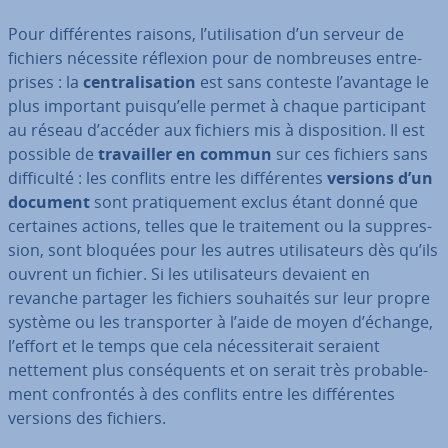
Pour dif­fé­rentes raisons, l’uti­li­sa­tion d’un serveur de
fichiers nécessite réflexion pour de nom­breuses en­tre­
prises : la
cen­tra­li­sa­tion
est sans conteste l’avantage le
plus important puisqu’elle permet à chaque par­ti­ci­pant
au réseau d’accéder aux fichiers mis à dis­po­si­tion. Il est
possible de
tra­vail­ler en commun
sur ces fichiers sans
dif­fi­culté : les conflits entre les dif­fé­rentes
versions d’un
document
sont pra­ti­que­ment exclus étant donné que
certaines actions, telles que le trai­te­ment ou la sup­pres­
sion, sont bloquées pour les autres uti­li­sa­teurs dès qu’ils
ouvrent un fichier. Si les uti­li­sa­teurs devaient en
revanche partager les fichiers souhaités sur leur propre
système ou les trans­por­ter à l’aide de moyen d’échange,
l’effort et le temps que cela né­ces­si­te­rait seraient
nettement plus con­sé­quents et on serait très pro­ba­ble­
ment con­fron­tés à des conflits entre les dif­fé­rentes
versions des fichiers.