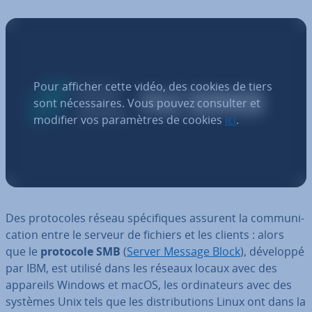
Pour afficher cette vidéo, des cookies de tiers
sont nécessaires. Vous pouvez consulter et
modifier vos paramètres de cookies
ici
.
Des pro­to­coles réseau spé­ci­fiques assurent la com­mu­ni­
ca­tion entre le serveur de fichiers et les clients : alors
que le
protocole SMB
(
Server Message Block
), développé
par IBM, est utilisé dans les réseaux locaux avec des
appareils Windows et macOS, les or­di­na­teurs avec des
systèmes Unix tels que les dis­tri­bu­tions Linux ont dans la