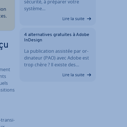
sécurité, à préparer votre
système…
ion
ces.
Lire la suite
4 al­ter­na­tives gratuites à Adobe
InDesign
rçu
La pu­bli­ca­tion assistée par or­
di­na­teur (PAO) avec Adobe est
trop chère ? Il existe des…
­ment
Lire la suite
nts
uels
i­tions
tran­si­
aux