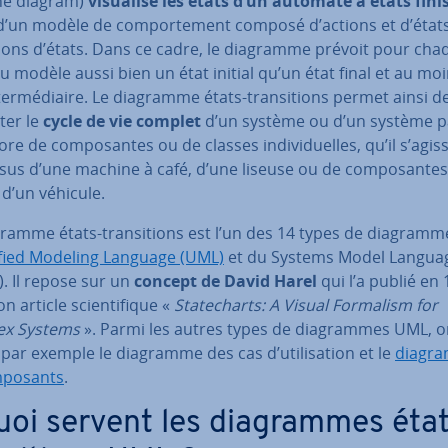
e diagram)
visualise les états d’un automate à états fini
 d’un modèle de com­por­te­ment composé d’actions et d’état
­tions d’états. Dans ce cadre, le diagramme prévoit pour cha
u modèle aussi bien un état initial qu’un état final et au mo
­ter­mé­diaire. Le diagramme états-tran­si­tions permet ainsi de
­ter le
cycle de vie complet
d’un système ou d’un système pa
re de com­po­santes ou de classes in­di­vi­duelles, qu’il s’agis
sus d’une machine à café, d’une liseuse ou de com­po­santes
d’un véhicule.
ramme états-tran­si­tions est l’un des 14 types de dia­gramm
fied Modeling Language (UML)
et du Systems Model Langua
. Il repose sur un
concept de David Harel
qui l’a publié en
n article scien­ti­fique «
Sta­te­charts: A Visual Formalism for
ex Systems
». Parmi les autres types de dia­grammes UML, 
par exemple le diagramme des cas d’uti­li­sa­tion et le
diagr
­po­sants
.
uoi servent les dia­grammes éta