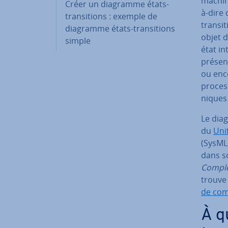
machin
Créer un diagramme états-
à-dire
tran­si­tions : exemple de
tran­si
diagramme états-tran­si­tions
objet d
simple
état in
pré­sen
ou enco
proces
niques 
Le diag
du
Uni
(SysML)
dans so
Compl
trouve 
de com
À q