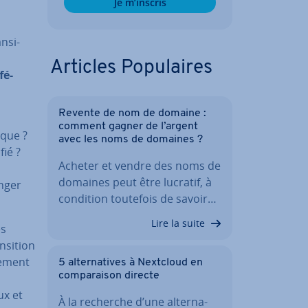
Je m’inscris
­si­
Articles Po­pu­laires
fé­
s
Revente de nom de domaine :
comment gagner de l’argent
ique ?
avec les noms de domaines ?
fié ?
Acheter et vendre des noms de
domaines peut être lucratif, à
anger
condition toutefois de savoir…
Lire la suite
és
­si­tion
re­ment
5 al­ter­na­tives à Nextcloud en
com­pa­rai­son directe
ux et
À la recherche d’une al­ter­na­