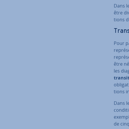
Dans le
être di
tions d
Tran­
Pour p
re­pré­
re­pré­
être né
les dia
tran­si
obli­ga
tions i
Dans l
conditi
exempl
de cinq