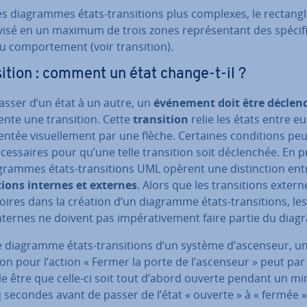
s dia­grammes états-tran­si­tions plus complexes, le rectang
visé en un maximum de trois zones re­pré­sen­tant des spé­ci­fi
u com­por­te­ment (voir tran­si­tion).
si­tion : comment un état change-t-il ?
asser d’un état à un autre, un
événement doit être déclen
sente une tran­si­tion. Cette
tran­si­tion
relie les états entre eu
sen­tée vi­suel­le­ment par une flèche. Certaines con­di­tions pe
­ces­saires pour qu’une telle tran­si­tion soit dé­clen­chée. En p
­grammes états-tran­si­tions UML opèrent une dis­tinc­tion ent
­tions internes et externes
. Alors que les tran­si­tions exter
­toires dans la création d’un diagramme états-tran­si­tions, les 
nternes ne doivent pas im­pé­ra­ti­ve­ment faire partie du dia
e diagramme états-tran­si­tions d’un système d’ascenseur, u
on pour l’action « Fermer la porte de l’ascenseur » peut par
e être que celle-ci soit tout d’abord ouverte pendant un 
 secondes avant de passer de l’état « ouverte » à « fermée »