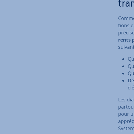
tran
Comme 
tions e
précise
rents 
suivant
Qu
Qu
Qu
De
d’é
Les dia
partout 
pour un
appréc
Systems