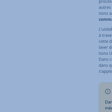
process
autres
tions a
comm
L’utili
à trave
cette d
laver d
tions 
Dans ce
dans qu
s’appli
Dan
méd