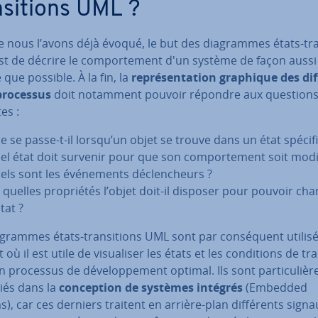
­si­tions UML ?
nous l’avons déjà évoqué, le but des dia­grammes états-tran
st de décrire le com­por­te­ment d'un système de façon aussi
 que possible. À la fin, la
re­pré­sen­ta­tion graphique des dif­
processus
doit notamment pouvoir répondre aux question
es :
e se passe-t-il lorsqu’un objet se trouve dans un état spé­ci­f
el état doit survenir pour que son com­por­te­ment soit modi
els sont les évé­ne­ments dé­clen­cheurs ?
 quelles pro­prié­tés l’objet doit-il disposer pour pouvoir ch
tat ?
­grammes états-tran­si­tions UML sont par con­sé­quent utilis
où il est utile de vi­sua­li­ser les états et les con­di­tions de tran
 processus de dé­ve­lop­pe­ment optimal. Ils sont par­ti­cu­liè­
iés dans la
con­cep­tion de systèmes intégrés
(Embedded
), car ces derniers traitent en arrière-plan dif­fé­rents signa