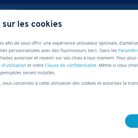
ercher
 sur les cookies
ve­lop­pe­ment web
Diagramme états tran­si­tions UML
es afin de vous offrir une expérience utilisateur optimale, d’amélio
ités personnalisées avec des fournisseurs tiers. Dans les
Paramètr
haitez autoriser et revenir sur vos choix à tout moment. Pour plus 
Tutoriels
 d'utilisation
et notre
Clause de confidentialité
. Même si vous choi
Diagramme
pensables seront installés.
r
, vous consentez à cette utilisation des cookies et autorisez la tr
tions UML :
suites d’é
L'équipe édi­to­riale IONOS
20/07/2020