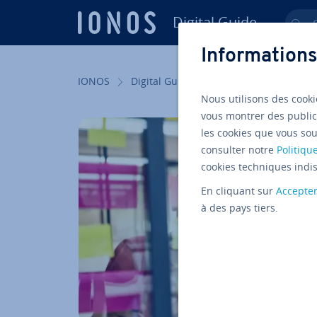
Digital Guide
Ch
Aller au contenu principal
Informations
IONOS
Digital Guide
Sites internet
Dé­
Nous utilisons des cooki
vous montrer des public
les cookies que vous sou
consulter notre
Politique
cookies techniques indis
En cliquant sur
Accepte
à des pays tiers.