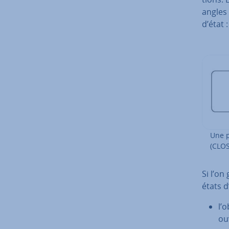
angles
d’état :
Une p
(CLOS
Si l’on
états d
l’
ou