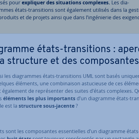
lisés pour
expliquer des si­tua­tions complexes.
Les dia­
mmes états-tran­si­tions sont également utilisés dans la gest
produits et de projets ainsi que dans l’in­gé­nie­rie des exigen
gramme états-tran­si­tions : ape
la structure et des com­po­santes
 les dia­grammes états-tran­si­tions UML sont basés uni­que
lques éléments, une com­bi­nai­son as­tu­cieuse de ces éléme
également de re­pré­sen­ter des suites d’états complexes. Q
es
éléments les plus im­por­tants
d’un diagramme états-tran­s
le est la
structure sous-jacente
?
ts sont les com­po­santes es­sen­tielles d’un diagramme états-
Les
huit états
sont toujours re­pré­sen­tés par un rectangle 