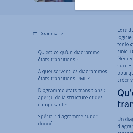
Lors du
Sommaire
logicie
ter le
c
sible.
Qu’est-ce qu’un diagramme
élément
états-tran­si­tions ?
succès 
À quoi servent les dia­grammes
pourqu
états-tran­si­tions UML ?
créer 
Diagramme états-tran­si­tions :
Qu’
aperçu de la structure et des
tran
com­po­santes
Spécial : diagramme su­bor­
Un dia
donné
diagram