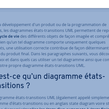
 dé­ve­lop­pe­ment d'un produit ou de la pro­gram­ma­tion de
ls, les dia­grammes états-tran­si­tions UML per­met­tent de re­p
ycle de vie
des dif­fé­rents objets de façon imagée et com­pré
 Bien qu’un tel diagramme comporte uni­que­ment quelques
s, une uti­li­sa­tion correcte contribue de façon dé­ter­mi­nan
du produit final. Dans les pa­ra­graphes suivants, vous dé­cou­
oi et dans quels cas utiliser un tel diagramme ainsi que 
votre propre diagramme états-tran­si­tions UML.
est-ce qu’un diagramme états-
­si­tions ?
gramme états-tran­si­tions UML (également appelé sim­ple­m
me d’états-tran­si­tions ou en anglais state diagram voire s