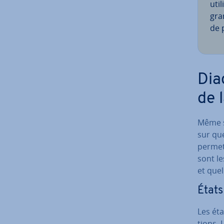
uti
gra
de 
Dia
de 
Même si
sur que
permet 
sont l
et quel
États
Les éta
tions. 