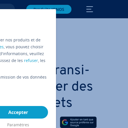
Produits IONOS
rer nos produits et de
es
, vous pouvez choisir
d'informations, veuillez
sissez de les
refuser
, les
 états-tran­si­
ansmission de vos données
 vi­sua­li­ser des
tats d’objets
Accepter
Partager sur Facebook
Partager sur Twitter
Partager sur LinkedIn
Paramètres