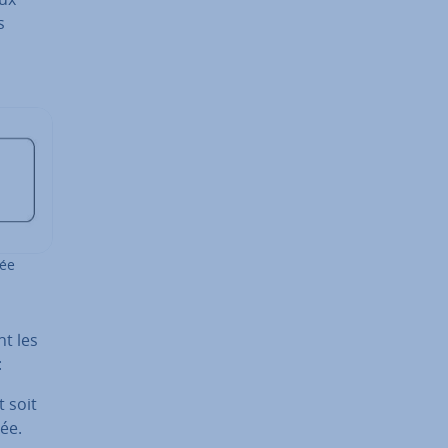
s
mée
nt les
:
t soit
mée.