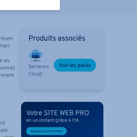
ré­sen­
Produits associés
­hen­
te au
Voir les packs
Serveurs
vri­rez
Cloud
comment
ent
tate