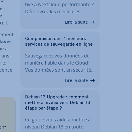
les
tive à Nextcloud per­for­mante ?
si­
Découvrez les meil­leures…
e
Lire la suite
œil.
le­ment
Com­pa­rai­son des 7 meilleurs
 laver
:
services de sau­ve­garde en ligne
ne à
an­si­
Sau­ve­gar­dez vos données de
re.
manière fiable dans le Cloud !
idence
Vos données sont en sécurité…
Lire la suite
Debian 13 Upgrade : comment
mettre à niveau vers Debian 13
étape par étape ?
Ce guide vous aide à mettre à
niveau Debian 13 en toute
ont