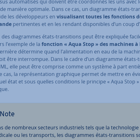
us au­to­ma­ti­sés qui doivent être coor­don­nés les uns avec 
 de manière optimale. Dans ce cas, un diagramme états-tran­
ide les dé­ve­lop­peurs en
vi­sua­li­sant toutes les fonctions d
ande
per­ti­nentes et en les rendant dis­po­nibles d’un coup d’
té des dia­grammes états-tran­si­tions peut être expliquée fa­ci­
rs l’exemple de la
fonction « Aqua Stop » des machines à
ernière détermine quand l’ali­men­ta­tion en eau de la machi
oit être in­ter­rom­pue. Dans le cadre d’un diagramme états-tr
UML, elle peut être comprise comme un système à part entiè
 cas, la re­pré­sen­ta­tion graphique permet de mettre en év
el état et sous quelles con­di­tions le principe « Aqua Stop »
que.
Note
s de nombreux secteurs in­dus­triels tels que la tech­no­lo­gie
icale ou les trans­ports, les dia­grammes états-tran­si­tions s