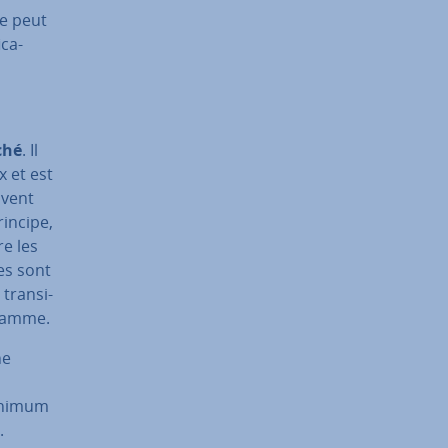
le peut
­ca­
ché
. Il
x et est
uvent
rincipe,
re les
nes sont
tran­si­
gramme.
ne
minimum
.