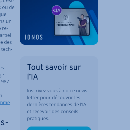
s
, c’est-
s ou de
que
ins un
 re­
rtiel
se des
 tech­
Tout savoir sur
es
ge
l’IA
 1987
Inscrivez-vous à notre news­
on
let­ter pour découvrir les
amme
dernières tendances de l’IA
et recevoir des conseils
pratiques.
ts-