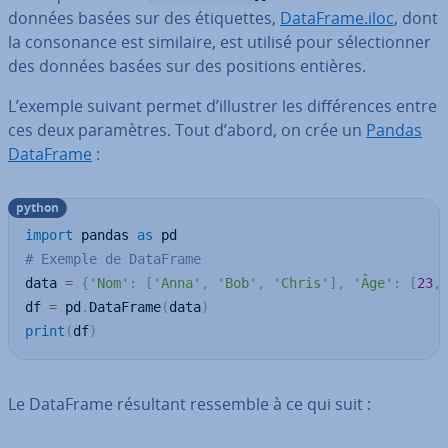
données basées sur des éti­quettes,
DataFrame.iloc
, dont
la con­so­nance est similaire, est utilisé pour sé­lec­tion­ner
des données basées sur des positions entières.
L’exemple suivant permet d’illustrer les dif­fé­rences entre
ces deux pa­ra­mètres. Tout d’abord, on crée un
Pandas
DataFrame
:
python
import
 pandas 
as
# Exemple de DataFrame
data 
=
{
'Nom'
:
[
'Anna'
,
'Bob'
,
'Chris'
]
,
'Âge'
:
[
23
,
df 
=
 pd
.
DataFrame
(
data
)
print
(
df
)
Le DataFrame résultant ressemble à ce qui suit :