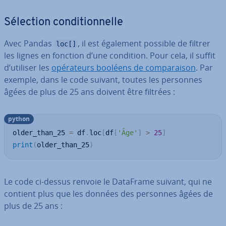
Sélection con­di­tion­nelle
Avec Pandas
, il est également possible de filtrer
loc[]
les lignes en fonction d’une condition. Pour cela, il suffit
d’utiliser les
opé­ra­teurs booléens de com­pa­rai­son
. Par
exemple, dans le code suivant, toutes les personnes
âgées de plus de 25 ans doivent être filtrées :
python
older_than_25 
=
 df
.
loc
[
df
[
'Âge'
]
>
25
]
print
(
older_than_25
)
Le code ci-dessus renvoie le DataFrame suivant, qui ne
contient plus que les données des personnes âgées de
plus de 25 ans :