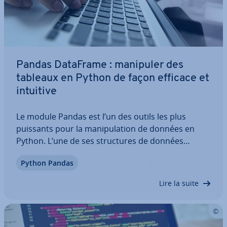
Pandas DataFrame : manipuler des
tableaux en Python de façon efficace et
intuitive
Le module Pandas est l’un des outils les plus
puissants pour la ma­ni­pu­la­tion de données en
Python. L’une de ses struc­tures de données
centrales est le DataFrame, qui permet de
Python Pandas
manipuler des données struc­tu­rées en deux di­
men­sions de manière efficace et claire. Nous vous
Lire la suite
ex­pli­quons…