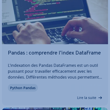
Pandas : com­prendre l’index DataFrame
L’in­dexa­tion des Pandas Da­ta­Frames est un outil
puissant pour tra­vail­ler ef­fi­ca­ce­ment avec les
données. Dif­fé­rentes méthodes vous per­met­tent
d’accéder de manière ciblée aux données et aux
Python Pandas
sous-ensembles de votre DataFrame afin de les
traiter. Découvrez ce qu’est l’index Pandas…
Lire la suite