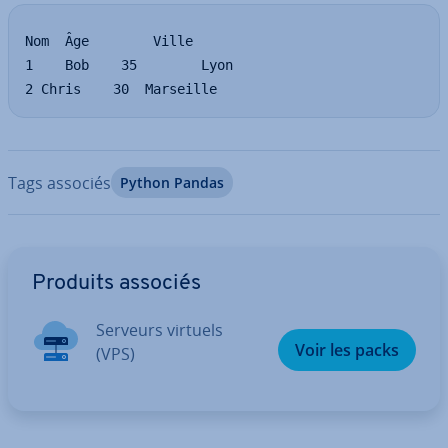
Nom  Âge        Ville

1    Bob    35        Lyon

2 Chris    30  Marseille
Tags associés
Python Pandas
Aller au menu principal
Produits associés
Serveurs virtuels
Voir les packs
(VPS)