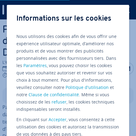
Digital Guide
Informations sur les cookies
Aller au contenu principal
Pandas loc[] : sé­lec­tion­ner
Nous utilisons des cookies afin de vous offrir une
des données dans un
expérience utilisateur optimale, d’améliorer nos
produits et de vous montrer des publicités
DataFrame
personnalisées avec des fournisseurs tiers. Dans
L'équipe édi­to­riale IONOS
les
Paramètres
, vous pouvez choisir les cookies
Partager s
Partag
P
30/05/2025
que vous souhaitez autoriser et revenir sur vos
4 mins
choix à tout moment. Pour plus d'informations,
veuillez consulter notre
Politique d'utilisation
et
notre
Clause de confidentialité
. Même si vous
Sommaire
choisissez de les
refuser
, les cookies techniques
Pandas
est une propriété DataFrame
DataFrame.loc[]
indispensables seront installés.
dans la bi­blio­thèque
Python Pandas
utilisée pour sé­lec­
En cliquant sur
Accepter
, vous consentez à cette
tion­ner des données dans un DataFrame en fonction
utilisation des cookies et autorisez la transmission
d’éti­quettes. Ainsi, les lignes et les colonnes d’un
de vos données à des pays tiers.