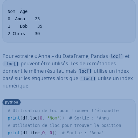
Nom  Âge

0  Anna    23

1    Bob    35

2 Chris    30
Pour extraire « Anna » du DataFrame, Pandas
et
loc[]
peuvent être utilisés. Les deux méthodes
iloc[]
donnent le même résultat, mais
utilise un index
loc[]
basé sur les éti­quettes alors que
utilise un index
iloc[]
numérique.
python
# Utilisation de loc pour trouver l’étiquette
print
(
df
.
loc
[
0
,
'Nom'
]
)
# Sortie : 'Anna'
# Utilisation de iloc pour trouver la position
print
(
df
.
iloc
[
0
,
0
]
)
# Sortie : 'Anna'