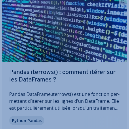
Pandas iterrows() : comment itérer sur
les Da­ta­Frames ?
Pandas DataFrame.iterrows() est une fonction per­
met­tant d’itérer sur les lignes d’un DataFrame. Elle
est par­ti­cu­liè­re­ment utilisée lorsqu’un trai­te­ment
ligne par ligne est né­ces­saire, par exemple lors de
Python Pandas
l’exécution de calculs. Apprenez ici comment tra­
vail­ler avec la fonction…