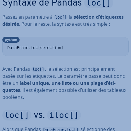
loc[]
Syntaxe de Pandas
Passez en paramètre à
la
sélection d’éti­quettes
loc[]
désirée
. Pour le reste, la syntaxe est très simple :
python
DataFrame
.
loc
[
selection
]
Avec Pandas
, la sélection est prin­ci­pa­le­ment
loc[]
basée sur les éti­quettes. Le paramètre passé peut donc
être un
label unique, une liste ou une plage d’éti­
quettes
. Il est également possible d’utiliser des tableaux
booléens.
loc[]
iloc[]
vs.
Alors que Pandas
sé­lec­tionne des
DataFrame.loc[]