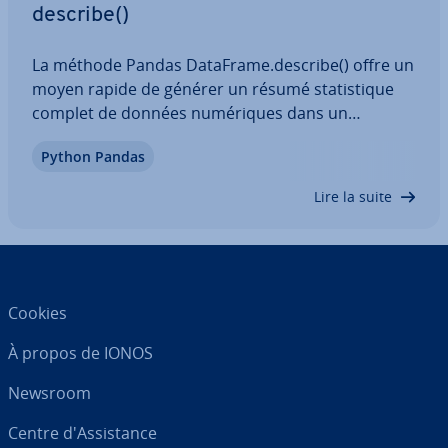
describe()
La méthode Pandas DataFrame.describe() offre un
moyen rapide de générer un résumé sta­tis­tique
complet de données nu­mé­riques dans un
DataFrame. Grâce à la pos­si­bi­lité d’ajuster les
Python Pandas
quantiles et de spécifier les types de données, elle
est ex­trê­me­ment flexible et adaptée à de…
Lire la suite
Cookies
À propos de IONOS
Newsroom
Centre d'As­sis­tance