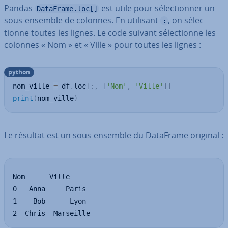
Pandas
est utile pour sé­lec­tion­ner un
DataFrame.loc[]
sous-ensemble de colonnes. En utilisant
, on sé­lec­
:
tionne toutes les lignes. Le code suivant sé­lec­tionne les
colonnes « Nom » et « Ville » pour toutes les lignes :
python
nom_ville 
=
 df
.
loc
[
:
,
[
'Nom'
,
'Ville'
]
]
print
(
nom_ville
)
Le résultat est un sous-ensemble du DataFrame original :
Nom      Ville

0   Anna     Paris

1    Bob      Lyon

2  Chris  Marseille