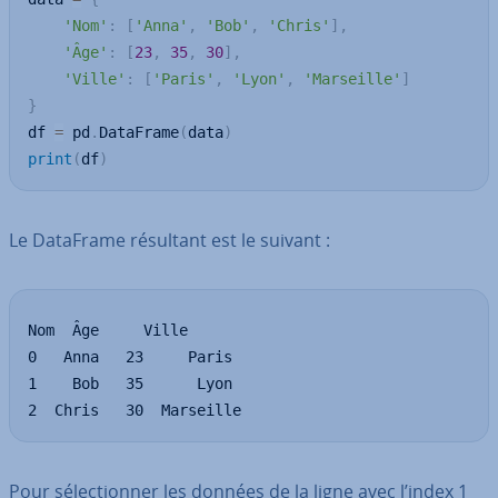
'Nom'
:
[
'Anna'
,
'Bob'
,
'Chris'
]
,
'Âge'
:
[
23
,
35
,
30
]
,
'Ville'
:
[
'Paris'
,
'Lyon'
,
'Marseille'
]
}
df 
=
 pd
.
DataFrame
(
data
)
print
(
df
)
Le DataFrame résultant est le suivant :
Nom  Âge     Ville

0   Anna   23     Paris

1    Bob   35      Lyon

2  Chris   30  Marseille
Pour sé­lec­tion­ner les données de la ligne avec l’index 1