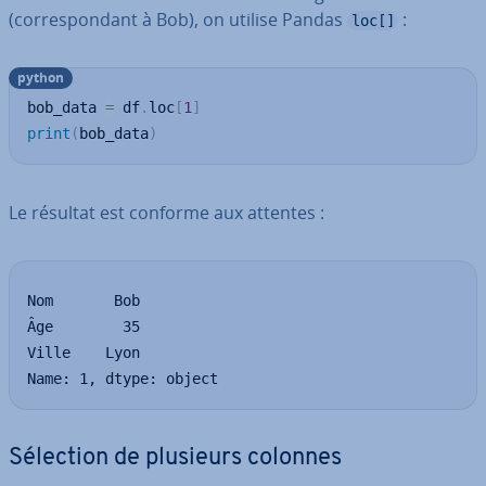
(cor­res­pon­dant à Bob), on utilise Pandas
:
loc[]
python
bob_data 
=
 df
.
loc
[
1
]
print
(
bob_data
)
Le résultat est conforme aux attentes :
Nom       Bob

Âge        35

Ville    Lyon

Name: 1, dtype: object
Sélection de plusieurs colonnes