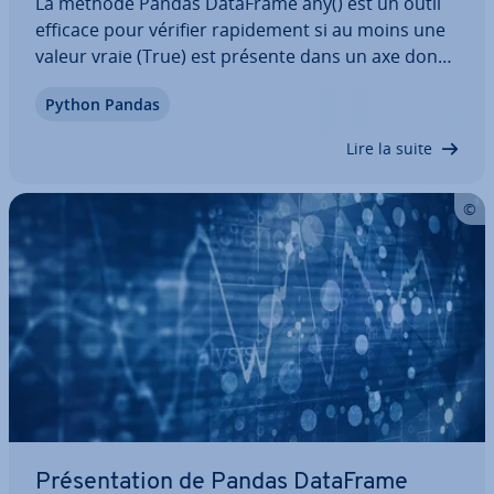
La méthode Pandas DataFrame any() est un outil
efficace pour vérifier ra­pi­de­ment si au moins une
valeur vraie (True) est présente dans un axe donné
d’un DataFrame. Elle est par­ti­cu­liè­re­ment utile
Python Pandas
pour l’analyse et la va­li­da­tion des données. Nous
vous montrons comment utiliser…
Lire la suite
Pré­sen­ta­tion de Pandas DataFrame