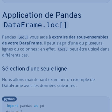
Ap­pli­ca­tion de Pandas
DataFrame.loc[]
Pandas
vous aide à
extraire des sous-ensembles
loc[]
de votre DataFrame
. Il peut s’agir d’une ou plusieurs
lignes ou colonnes : en effet,
peut être utilisé dans
loc[]
dif­fé­rents cas.
Sélection d’une seule ligne
Nous allons main­te­nant examiner un exemple de
DataFrame avec les données suivantes :
python
import
 pandas 
as
 pd

data 
=
{