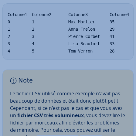
Colonne1  Colonne2       Colonne3         Colonne4  C
0         1              Max Mortier      35        P
1         2              Anna Frelon      29        L
2         3              Pierre Corbet    41        M
3         4              Lisa Beaufort    33        T
4         5              Tom Verron       28        
Note
Le fichier CSV utilisé comme exemple n’avait pas
beaucoup de données et était donc plutôt petit.
Cependant, si ce n’est pas le cas et que vous avez
un
fichier CSV très vo­lu­mi­neux
, vous devez lire le
fichier par morceaux afin d’éviter les problèmes
de mémoire. Pour cela, vous pouvez utiliser le