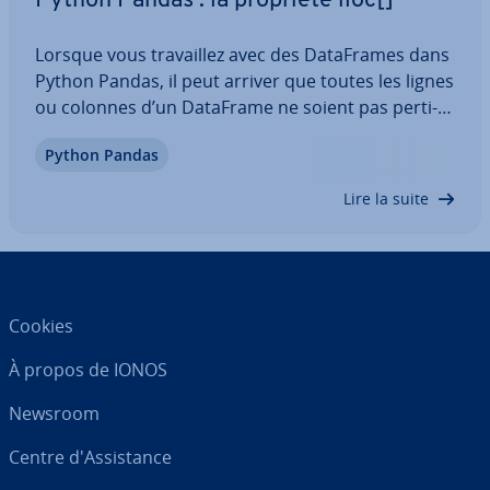
Python Pandas : la propriété iloc[]
Lorsque vous tra­vail­lez avec des Da­ta­Frames dans
Python Pandas, il peut arriver que toutes les lignes
ou colonnes d’un DataFrame ne soient pas per­ti­
nentes pour l’analyse des données. La propriété
Python Pandas
iloc[] des Da­ta­Frames Pandas est donc un outil
utile pour sé­lec­tion­ner les lignes ou…
Lire la suite
Cookies
À propos de IONOS
Newsroom
Centre d'As­sis­tance