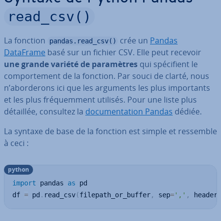
read_csv()
La fonction
crée un
Pandas
pandas.read_csv()
DataFrame
basé sur un fichier CSV. Elle peut recevoir
une grande variété de pa­ra­mètres
qui spé­ci­fient le
com­por­te­ment de la fonction. Par souci de clarté, nous
n’abor­de­rons ici que les arguments les plus im­por­tants
et les plus fré­quem­ment utilisés. Pour une liste plus
détaillée, consultez la
do­cu­men­ta­tion Pandas
dédiée.
La syntaxe de base de la fonction est simple et ressemble
à ceci :
python
import
 pandas 
as
 pd

df 
=
 pd
.
read_csv
(
filepath_or_buffer
,
 sep
=
','
,
 header