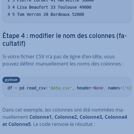
2 3 Pierre Corbet 41 Marseille 58000

3 4 Lisa Beaufort 33 Toulouse 49000

4 5 Tom Verron 28 Bordeaux 52000
Étape 4 : modifier le nom des colonnes (fa­
cul­ta­tif)
Si votre fichier CSV n’a pas de ligne d’en-tête, vous
pouvez définir ma­nuel­le­ment les noms des colonnes :
python
df 
=
 pd
.
read_csv
(
'data.csv'
,
 header
=
None
,
 names
=
[
'Co
Dans cet exemple, les colonnes ont été nommées ma­
nuel­le­ment
Colonne1, Colonne2, Colonne3, Colonne4
et Colonne5
. Le code renvoie le résultat :