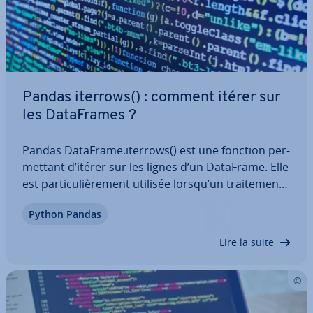
Pandas iterrows() : comment itérer sur
les Da­ta­Frames ?
Pandas DataFrame.iterrows() est une fonction per­
met­tant d’itérer sur les lignes d’un DataFrame. Elle
est par­ti­cu­liè­re­ment utilisée lorsqu’un trai­te­ment
ligne par ligne est né­ces­saire, par exemple lors de
Python Pandas
l’exécution de calculs. Apprenez ici comment tra­
vail­ler avec la fonction…
Lire la suite