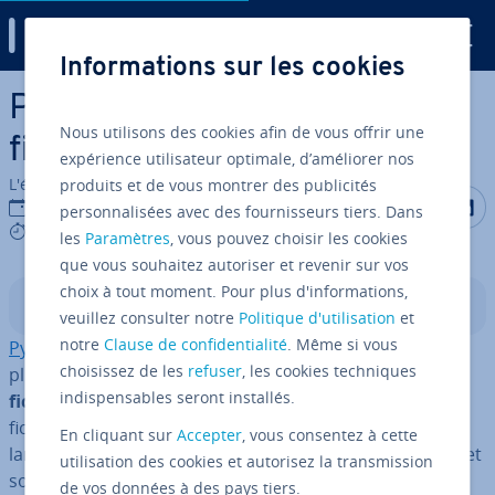
Digital Guide
Informations sur les cookies
Aller au contenu principal
Pandas read_csv() : lire des
Nous utilisons des cookies afin de vous offrir une
fichiers CSV dans Python
expérience utilisateur optimale, d’améliorer nos
L'équipe édi­to­riale IONOS
produits et de vous montrer des publicités
Partager s
Partag
P
20/06/2025
personnalisées avec des fournisseurs tiers. Dans
5 mins
les
Paramètres
, vous pouvez choisir les cookies
que vous souhaitez autoriser et revenir sur vos
choix à tout moment. Pour plus d'informations,
Sommaire
veuillez consulter notre
Politique d'utilisation
et
notre
Clause de confidentialité
. Même si vous
Python Pandas
est l’une des méthodes les
read_csv()
choisissez de les
refuser
, les cookies techniques
plus utilisées pour
charger des données depuis des
indispensables seront installés.
fichiers CSV et les stocker dans un DataFrame
. Les
fichiers CSV (
Comma-separated Values
) sont un format
En cliquant sur
Accepter
, vous consentez à cette
largement utilisé pour stocker des données ta­bu­laires et
utilisation des cookies et autorisez la transmission
sont supportés par de nombreux pro­grammes.
de vos données à des pays tiers.