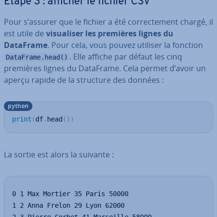
Étape 3 : afficher le fichier CSV
Pour s’assurer que le fichier a été cor­rec­te­ment chargé, il
est utile de
vi­sua­li­ser les premières lignes du
DataFrame
. Pour cela, vous pouvez utiliser la fonction
. Elle affiche par défaut les cinq
DataFrame.head()
premières lignes du DataFrame. Cela permet d’avoir un
aperçu rapide de la structure des données :
python
print
(
df
.
head
(
)
)
La sortie est alors la suivante :
0 1 Max Mortier 35 Paris 50000

1 2 Anna Frelon 29 Lyon 62000
