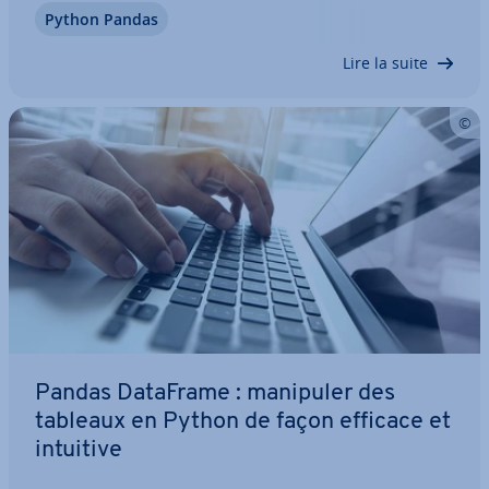
Python Pandas
pour l’analyse et la va­li­da­tion des données. Nous
vous montrons comment utiliser…
Lire la suite
Pandas DataFrame : manipuler des
tableaux en Python de façon efficace et
intuitive