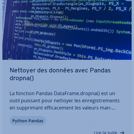
Nettoyer des données avec Pandas
dropna()
La fonction Pandas DataFrame.dropna() est un
outil puissant pour nettoyer les en­re­gis­tre­ments
en sup­pri­mant ef­fi­ca­ce­ment les valeurs man­
quantes. Elle offre une flexi­bi­lité grâce à dif­fé­rents
Python Pandas
pa­ra­mètres, per­met­tant aux pro­gram­meurs
d’adapter le nettoyage des données selon leurs…
Lire la suite