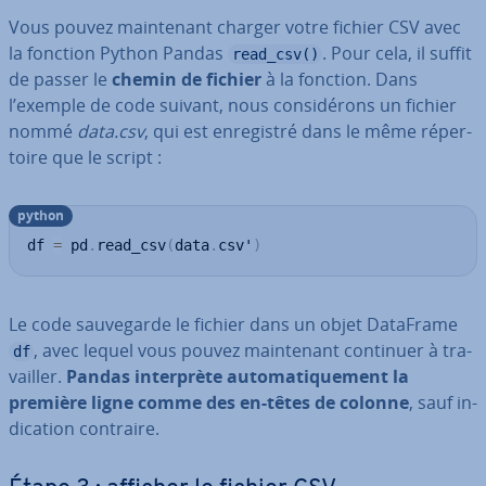
Vous pouvez main­te­nant charger votre fichier CSV avec
la fonction Python Pandas
. Pour cela, il suffit
read_csv()
de passer le
chemin de fichier
à la fonction. Dans
l’exemple de code suivant, nous con­si­dé­rons un fichier
nommé
data.csv
, qui est en­re­gis­tré dans le même ré­per­
toire que le script :
python
df 
=
 pd
.
read_csv
(
data
.
csv'
)
Le code sau­ve­garde le fichier dans un objet DataFrame
, avec lequel vous pouvez main­te­nant continuer à tra­
df
vail­ler.
Pandas in­ter­prète au­to­ma­ti­que­ment la
première ligne comme des en-têtes de colonne
, sauf in­
di­ca­tion contraire.