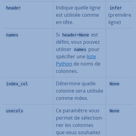
Indique quelle ligne
header
infer
est utilisée comme
(première
en-tête.
ligne)
Si
est
names
header=None
défini, vous pouvez
utiliser
pour
names
spécifier une
liste
Python
de noms de
colonnes.
Détermine quelle
index_col
None
colonne sera utilisée
comme index.
Ce paramètre vous
usecols
None
permet de sé­lec­tion­
ner les colonnes
que vous souhaitez