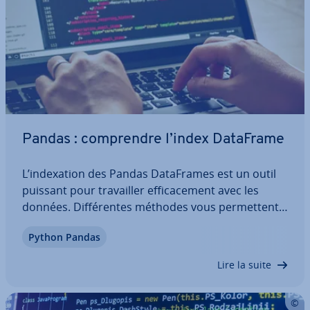
Pandas : com­prendre l’index DataFrame
L’in­dexa­tion des Pandas Da­ta­Frames est un outil
puissant pour tra­vail­ler ef­fi­ca­ce­ment avec les
données. Dif­fé­rentes méthodes vous per­met­tent
d’accéder de manière ciblée aux données et aux
Python Pandas
sous-ensembles de votre DataFrame afin de les
traiter. Découvrez ce qu’est l’index Pandas…
Lire la suite