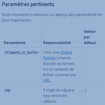
Pa­ra­mètres per­ti­nents
Vous trouverez ci-dessous un aperçu des pa­ra­mètres les
plus im­por­tants :
Valeur
par
Pa­ra­mètres
Res­pon­sa­bi­lité
défaut
C’est une
chaîne
filepath_or_buffer
Python
(chemin
d’accès au fichier)
ou un tampon de
fichier comme une
URL
.
Il s’agit du sé­pa­ra­
sep
,
teur entre les
valeurs.