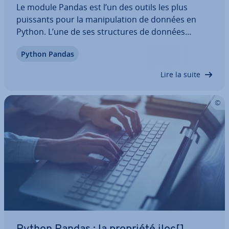
Le module Pandas est l’un des outils les plus
puissants pour la ma­ni­pu­la­tion de données en
Python. L’une de ses struc­tures de données
centrales est le DataFrame, qui permet de
Python Pandas
manipuler des données struc­tu­rées en deux di­
men­sions de manière efficace et claire. Nous vous
Lire la suite
ex­pli­quons…