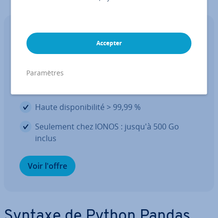
Hé­ber­ge­ment Web
Accepter
Hé­ber­ge­ment Web de pointe au
meilleur prix
Paramètres
3x plus rapide, 60 % d'éco­no­mie
Haute dis­po­ni­bi­lité > 99,99 %
Seulement chez IONOS : jusqu'à 500 Go
inclus
Voir l'offre
Syntaxe de Python Pandas