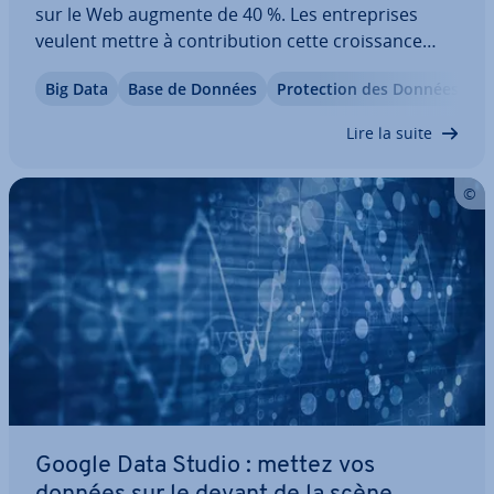
sur le Web augmente de 40 %. Les en­tre­prises
veulent mettre à con­tri­bu­tion cette crois­sance
constante pour étendre les pos­si­bi­li­tés ainsi
Big Data
Base de Données
Pro­tec­tion des Données
offertes au commerce en ligne. Mais le Big Data à
lui seul ne peut pas permettre l’ac­qui­si­tion…
Lire la suite
Google Data Studio : mettez vos