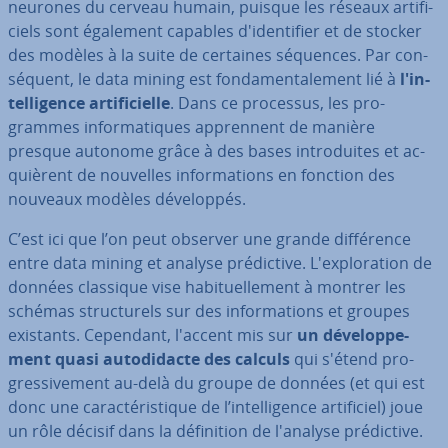
neurones du cerveau humain, puisque les réseaux ar­ti­fi­
ciels sont également capables d'iden­ti­fier et de stocker
des modèles à la suite de certaines séquences. Par con­
sé­quent, le data mining est fon­da­men­ta­le­ment lié à
l'in­
tel­li­gence ar­ti­fi­cielle
. Dans ce processus, les pro­
grammes in­for­ma­tiques ap­pren­nent de manière
presque autonome grâce à des bases in­tro­duites et ac­
quiè­rent de nouvelles in­for­ma­tions en fonction des
nouveaux modèles dé­ve­lop­pés.
C’est ici que l’on peut observer une grande dif­fé­rence
entre data mining et analyse pré­dic­tive. L'ex­plo­ra­tion de
données classique vise ha­bi­tuel­le­ment à montrer les
schémas struc­tu­rels sur des in­for­ma­tions et groupes
existants. Cependant, l'accent mis sur
un dé­ve­lop­pe­
ment quasi au­to­di­dacte des calculs
qui s'étend pro­
gres­si­ve­ment au-delà du groupe de données (et qui est
donc une ca­rac­té­ris­tique de l’in­tel­li­gence ar­ti­fi­ciel) joue
un rôle décisif dans la dé­fi­ni­tion de l'analyse pré­dic­tive.