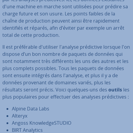
d'une machine en marche sont utilisées pour prédire sa
charge future et son usure. Les points faibles de la
chaîne de pro­duc­tion peuvent ainsi être ra­pi­de­ment
iden­ti­fiés et réparés, afin d’éviter par exemple un arrêt
total de cette pro­duc­tion.
Il est pré­fé­rable d'uti­li­ser l'analyse pré­dic­tive lorsque l'on
dispose d’un bon nombre de paquets de données qui
sont notamment très dif­fé­rents les uns des autres et les
plus complets possibles. Tous les paquets de données
sont ensuite intégrés dans l'analyse, et plus il y a de
données provenant de domaines variés, plus les
résultats seront précis. Voici quelques-uns des
outils
les
plus po­pu­laires pour effectuer des analyses pré­dic­tives :
Alpine Data Labs
Alteryx
Angoss Know­led­geS­TU­DIO
BIRT Analytics