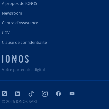
À propos de IONOS
Newsroom
Centre d'As­sis­tance
CGV
Clause de con­fi­den­tia­lité
Votre par­te­naire digital
RSS
LinkedIn
tiktok
Instagram
Facebook
YouTube
© 2026
IONOS SARL