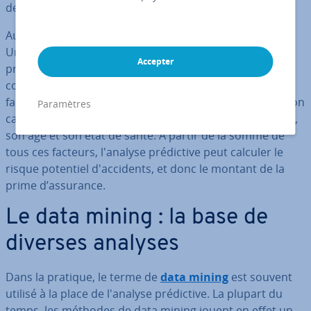
des as­su­rances et même de la santé.
Au cœur de l’analyse pré­dic­tive, on trouve les modèles.
Une personne ou une unité va être mesurée pour
Accepter
prédire un possible com­por­te­ment futur. Un exemple
concret serait une police d'as­su­rance qui anticipe les
facteurs de risque d’un con­duc­teur, en incluant dans son
Paramètres
calcul des facteurs tels que son ex­pé­rience de conduite,
son âge et son état de santé. À partir de la somme de
tous ces facteurs, l'analyse pré­dic­tive peut calculer le
risque potentiel d'ac­ci­dents, et donc le montant de la
prime d’assurance.
Le data mining : la base de
diverses analyses
Dans la pratique, le terme de
data mining
est souvent
utilisé à la place de l'analyse pré­dic­tive. La plupart du
temps, les méthodes de data mining jouent en effet un