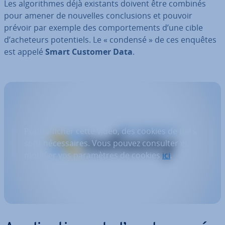
Les al­go­rithmes déjà existants doivent être combinés
pour amener de nouvelles con­clu­sions et pouvoir
prévoir par exemple des com­por­te­ments d’une cible
d’acheteurs po­ten­tiels. Le « condensé » de ces enquêtes
est appelé
Smart Customer Data
.
Pour afficher cette vidéo, des cookies de tiers
sont nécessaires. Vous pouvez consulter et
modifier vos paramètres de cookies
ici
.