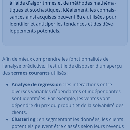
à l'aide d'al­go­rithmes et de méthodes ma­thé­ma­
tiques et sto­chas­tiques. Idéa­le­ment, les con­nais­
sances ainsi acquises peuvent être utilisées pour
iden­ti­fier et anticiper les tendances et des dé­ve­
lop­pe­ments po­ten­tiels.
Afin de mieux com­prendre les fonc­tion­na­li­tés de
l'analyse pré­dic­tive, il est utile de disposer d'un aperçu
des
termes courants
utilisés :
Analyse de ré­gres­sion
: les in­te­rac­tions entre
diverses variables dé­pen­dantes et in­dé­pen­dantes
sont iden­ti­fiées. Par exemple, les ventes vont
dépendre du prix du produit et de la sol­va­bi­lité des
clients.
Clus­te­ring
: en seg­men­tant les données, les clients
po­ten­tiels peuvent être classés selon leurs revenus