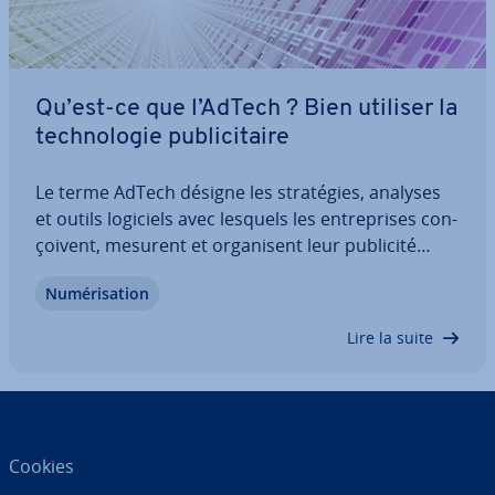
Qu’est-ce que l’AdTech ? Bien utiliser la
tech­no­lo­gie pu­bli­ci­taire
Le terme AdTech désigne les stra­té­gies, analyses
et outils logiciels avec lesquels les en­tre­prises con­
çoi­vent, mesurent et or­ga­ni­sent leur publicité
digitale. La tech­no­lo­gie pu­bli­ci­taire va de la gestion
Nu­mé­ri­sa­tion
des annonces et groupes cibles au ré­fé­ren­ce­ment,
en passant par la publicité…
Lire la suite
Cookies