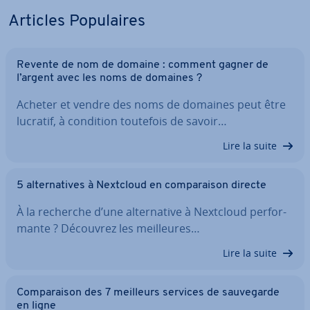
Articles Po­pu­laires
Revente de nom de domaine : comment gagner de
l’argent avec les noms de domaines ?
Acheter et vendre des noms de domaines peut être
lucratif, à condition toutefois de savoir…
Lire la suite
5 al­ter­na­tives à Nextcloud en com­pa­rai­son directe
À la recherche d’une al­ter­na­tive à Nextcloud per­for­
mante ? Découvrez les meil­leures…
Lire la suite
Com­pa­rai­son des 7 meilleurs services de sau­ve­garde
en ligne