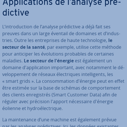
Ap­pli­ca­tions de l’analyse pré­
dic­tive
L’in­tro­duc­tion de l’analyse pré­dic­tive a déjà fait ses
preuves dans un large éventail de domaines et d’in­dus­
tries. Outre les en­tre­prises de haute tech­no­lo­gie,
le
secteur de la santé
, par exemple, utilise cette méthode
pour anticiper les évo­lu­tions probables de certaines
maladies.
Le secteur de l'énergie
est également un
domaine d'ap­pli­ca­tion important, avec notamment le dé­
ve­lop­pe­ment de réseaux élec­triques in­tel­li­gents, les
« smart grids ». La con­som­ma­tion d'énergie peut en effet
être estimée sur la base de schémas de com­por­te­ment
des clients en­re­gis­trés (Smart Customer Data) afin de
réguler avec précision l'apport né­ces­saire d'énergie
éolienne et hy­droé­lec­trique.
La main­te­nance d’une machine est également prévue
par les analyses pré­dic­tives. Ici, les données exis­tantes