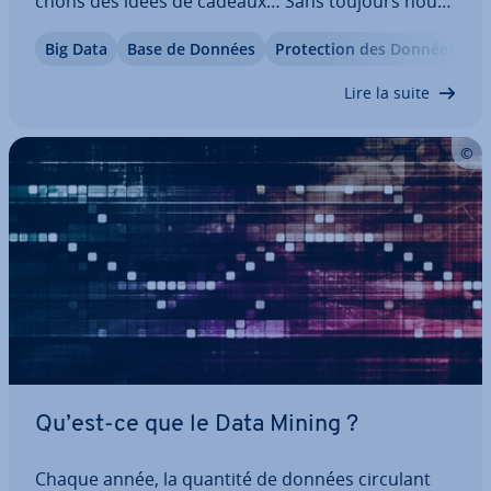
chons des idées de cadeaux… Sans toujours nous
préoc­cu­per des traces laissées par nos re­
Big Data
Base de Données
Pro­tec­tion des Données
E
cherches. Les sites avides de données col­lec­tent
ces in­for­ma­tions pour créer ce que l’on nomme le
Lire la suite
Big…
Qu’est-ce que le Data Mining ?
Chaque année, la quantité de données circulant