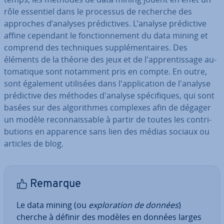
rôle essentiel dans le processus de recherche des
approches d’analyses pré­dic­tives. L’analyse pré­dic­tive
affine cependant le fonc­tion­ne­ment du data mining et
comprend des tech­niques sup­plé­men­taires. Des
éléments de la théorie des jeux et de l'ap­pren­tis­sage au­
to­ma­tique sont notamment pris en compte. En outre,
sont également utilisées dans l'ap­pli­ca­tion de l'analyse
pré­dic­tive des méthodes d'analyse spé­ci­fiques, qui sont
basées sur des al­go­rithmes complexes afin de dégager
un modèle re­con­nais­sable à partir de toutes les con­tri­
bu­tions en apparence sans lien des médias sociaux ou
articles de blog.
Remarque
Le data mining (ou
ex­plo­ra­tion de données
)
cherche à définir des modèles en données larges