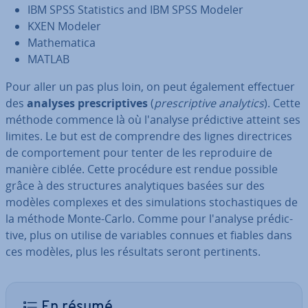
IBM SPSS Sta­tis­tics and IBM SPSS Modeler
KXEN Modeler
Ma­the­ma­tica
MATLAB
Pour aller un pas plus loin, on peut également effectuer
des
analyses pres­crip­tives
(
pres­crip­tive analytics
). Cette
méthode commence là où l'analyse pré­dic­tive atteint ses
limites. Le but est de com­prendre des lignes di­rec­trices
de com­por­te­ment pour tenter de les re­pro­duire de
manière ciblée. Cette procédure est rendue possible
grâce à des struc­tures ana­ly­tiques basées sur des
modèles complexes et des si­mu­la­tions sto­chas­tiques de
la méthode Monte-Carlo. Comme pour l'analyse pré­dic­
tive, plus on utilise de variables connues et fiables dans
ces modèles, plus les résultats seront per­ti­nents.
En résumé