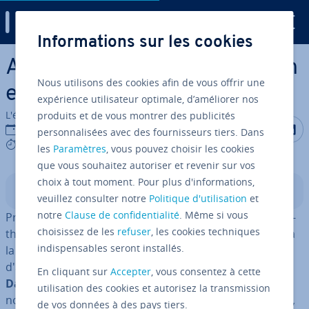
Digital Guide
Informations sur les cookies
Aller au contenu principal
Analyse pré­dic­tive : dé­fi­ni­tion
Nous utilisons des cookies afin de vous offrir une
et exemples
expérience utilisateur optimale, d’améliorer nos
L'équipe édi­to­riale IONOS
produits et de vous montrer des publicités
Partager s
Partag
P
10/05/2022
personnalisées avec des fournisseurs tiers. Dans
6 mins
les
Paramètres
, vous pouvez choisir les cookies
que vous souhaitez autoriser et revenir sur vos
choix à tout moment. Pour plus d'informations,
Sommaire
veuillez consulter notre
Politique d'utilisation
et
notre
Clause de confidentialité
. Même si vous
Prédire l’avenir avec précision grâce à des formules ma­
choisissez de les
refuser
, les cookies techniques
thé­ma­tiques ? Cette ambition au­da­cieuse semble être à
indispensables seront installés.
la portée de
l'analyse pré­dic­tive
. Cette méthode
d'analyse de données est un sous-ensemble du
Big
En cliquant sur
Accepter
, vous consentez à cette
Data
. Elle vise à prédire des tendances futures,
utilisation des cookies et autorisez la transmission
notamment dans le secteur du marketing, des finances,
de vos données à des pays tiers.