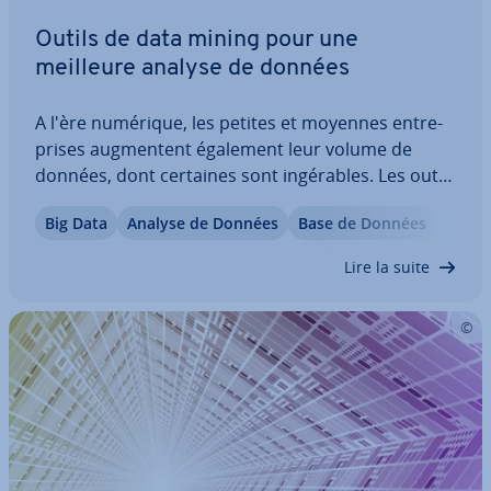
Outils de data mining pour une
meilleure analyse de données
A l'ère numérique, les petites et moyennes en­tre­
prises aug­men­tent également leur volume de
données, dont certaines sont in­gé­rables. Les outils
d'ex­plo­ra­tion de données sont utilisés pour
Big Data
Analyse de Données
Base de Données
extraire les in­for­ma­tions sou­hai­tées des en­re­gis­
tre­ments de données. Celles-ci extraient les…
Lire la suite