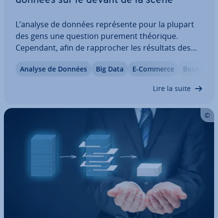
données sur le devant de la scène
L’analyse de données re­pré­sente pour la plupart
des gens une question purement théorique.
Cependant, afin de rap­pro­cher les résultats des
clients, les ensembles de données doivent être
Analyse de Données
Big Data
E-Commerce
Boutique 
présentés vi­suel­le­ment. Avec Google Data Studio,
vous pouvez résumer des données provenant de…
Lire la suite