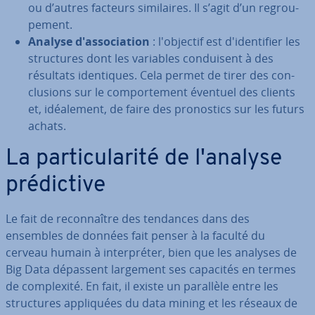
ou d’autres facteurs si­mi­laires. Il s’agit d’un re­grou­
pe­ment.
Analyse d'as­so­cia­tion
: l'ob­jec­tif est d'iden­ti­fier les
struc­tures dont les variables con­dui­sent à des
résultats iden­tiques. Cela permet de tirer des con­
clu­sions sur le com­por­te­ment éventuel des clients
et, idéa­le­ment, de faire des pro­nos­tics sur les futurs
achats.
La par­ti­cu­la­rité de l'analyse
pré­dic­tive
Le fait de re­con­naître des tendances dans des
ensembles de données fait penser à la faculté du
cerveau humain à in­ter­pré­ter, bien que les analyses de
Big Data dépassent largement ses capacités en termes
de com­plexité. En fait, il existe un parallèle entre les
struc­tures ap­pli­quées du data mining et les réseaux de