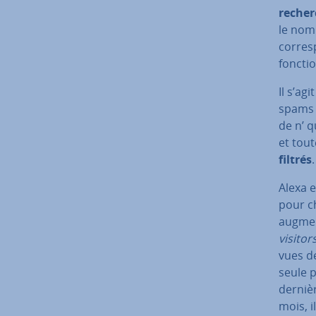
recher
le nomb
cor­res
fonctio
Il s’agi
spams e
de n’ q
et tout
filtrés
.
Alexa 
pour c
augment
visitor
vues d
seule p
dernièr
mois, i