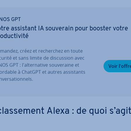
NOS GPT
tre assistant IA souverain pour booster votre
o­duc­ti­vité
mandez, créez et re­cher­chez en toute
curité et sans limite de dis­cus­sion avec
OS GPT : l'al­ter­na­tive sou­ve­raine et
Voir l'offr
ordable à ChatGPT et autres as­sis­tants
­ver­sa­tion­nels.
las­se­ment Alexa : de quoi s’agit