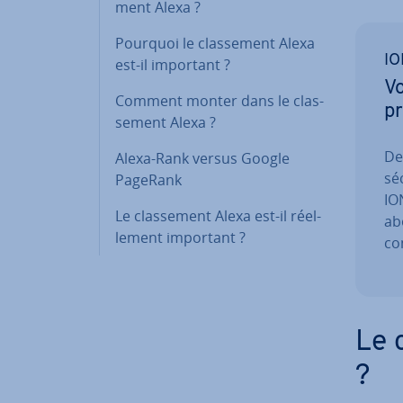
ment Alexa ?
Pourquoi le clas­se­ment Alexa
IO
est-il important ?
Vo
Comment monter dans le clas­
pr
se­ment Alexa ?
De
Alexa-Rank versus Google
sé
PageRank
ION
Le clas­se­ment Alexa est-il réel­
ab
le­ment important ?
con
Le c
?