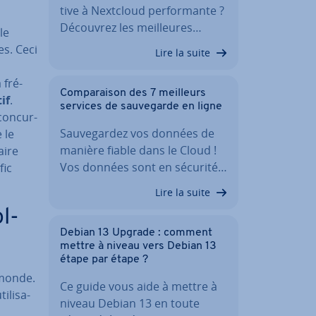
tive à Nextcloud per­for­mante ?
Découvrez les meil­leures…
le
es. Ceci
Lire la suite
 fré­
Com­pa­rai­son des 7 meilleurs
if
.
services de sau­ve­garde en ligne
on­cur­
Sau­ve­gar­dez vos données de
 le
manière fiable dans le Cloud !
aire
Vos données sont en sécurité…
fic
Lire la suite
l­
Debian 13 Upgrade : comment
mettre à niveau vers Debian 13
étape par étape ?
 monde.
Ce guide vous aide à mettre à
­li­sa­
niveau Debian 13 en toute