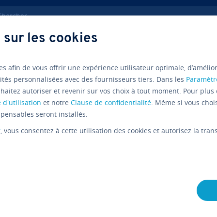
ercher
 sur les cookies
earch Engine Marketing
Comment améliorer mon clas­se­ment Al
es afin de vous offrir une expérience utilisateur optimale, d’amélio
ités personnalisées avec des fournisseurs tiers. Dans les
Paramètr
haitez autoriser et revenir sur vos choix à tout moment. Pour plus 
E-Commerce
Boutique en Li
 d'utilisation
et notre
Clause de confidentialité
. Même si vous choi
Qu’est-ce-
pensables seront installés.
r
, vous consentez à cette utilisation des cookies et autorisez la tr
ment Ale
peut-on l‘
L'équipe édi­to­riale IONOS
01/10/2020