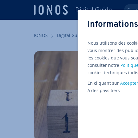
Digital Guide
Ch
Aller au contenu principal
Informations
IONOS
Digital Guide
Web marketing
S
Nous utilisons des cooki
vous montrer des public
les cookies que vous sou
consulter notre
Politique
cookies techniques indis
En cliquant sur
Accepte
à des pays tiers.