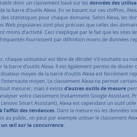
tablit donc un clas­se­ment basé sur les
données des uti­li­sa
e la barre d’outils Alexa. En se basant sur ces chiffres, Alex
 des sta­tis­tiques pour chaque domaine. Selon Alexa, les d
es Web po­pu­laires sont plus précises que celles des domai
t moins d’activité. Ceci s’explique par le fait que les sites le
ré­quen­tés four­nis­sent par dé­fi­ni­tion moins de données re­
.
r, chaque uti­li­sa­teur est libre de décider s’il souhaite ou no
er la barre d’outils Alexa. Il est également permis de douter d
ti­li­sa­teur moyen de la barre d’outils Alexa est forcément re­
de l’in­ter­naute moyen. Le clas­se­ment Alexa ne permet cer­tai­
tout mesurer, mais il existe
d’autres outils de mesure
per­
’analyser votre clas­se­ment (notamment Google Assistant, P
 Lenovo Smart Assistant). Alexa est cependant un outil util
 à l’affût des tendances
. Dans la mesure où les données so
s au public, on peut par exemple utiliser le clas­se­ment Al
 un œil sur la con­cur­rence
.