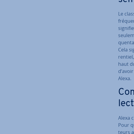
Le clas
fréquen
signifi
seuleme
quen­ta
Cela s
ren­tie
haut du
d’avoir
Alexa.
Com
lec
Alexa 
Pour qu
teurs a