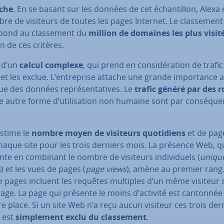
che
. En se basant sur les données de cet échan­til­lon, Alexa
re de visiteurs de toutes les pages Internet. Le clas­se­ment
­pond au clas­se­ment du
million de domaines les plus visit
n de ces critères.
t d’un
calcul complexe
, qui prend en con­si­dé­ra­tion de trafi
t les exclue. L’en­tre­prise attache une grande im­por­tance a
ue des données re­pré­sen­ta­tives. Le
trafic généré par des 
e autre forme d’uti­li­sa­tion non humaine sont par con­sé­que
estime le
nombre moyen de visiteurs quo­ti­diens
et de pag
haque site pour les trois derniers mois. La présence Web, q
e en combinant le nombre de visiteurs in­di­vi­duels (
uniqu
s
) et les vues de pages (
page views
), amène au premier rang.
e pages incluent les requêtes multiples d’un même visiteur 
age. La page qui présente le moins d’activité est cantonnée 
e place. Si un site Web n’a reçu aucun visiteur ces trois der
l est
sim­ple­ment exclu du clas­se­ment
.