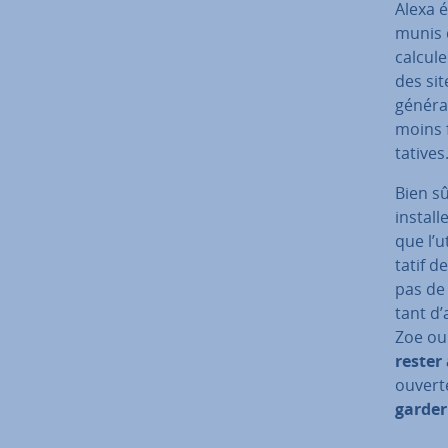
Alexa é
munis d
calcule
des sit
généran
moins f
ta­tives
Bien sû
install
que l’u
ta­tif 
pas de 
tant d
Zoe ou
rester
ouverte
garder