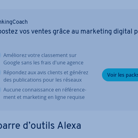
n­king­Coach
ostez vos ventes grâce au marketing digital 
Améliorez votre clas­se­ment sur
Google sans les frais d'une agence
Répondez aux avis clients et générez
Voir les pack
des pu­bli­ca­tions pour les réseaux
Aucune con­nais­sance en ré­fé­ren­ce­
ment et marketing en ligne requise
barre d’outils Alexa