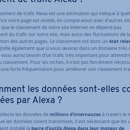
­se­ment de trafic Alexa est une es­ti­ma­tion qui indique à quel
ce votre page est visitée, en com­pa­rai­son avec d’autres sit
e que le clas­se­ment de votre site Internet ne dépend pas
nt du trafic sur votre site, mais aussi des fluc­tua­tions de la
­tion des autres pages. Le clas­se­ment est donc un
état relat
ignifie également que si vous œuvrez dans un domaine très c
l, vous aurez besoin d’un trafic très important pour atteindre
 clas­se­ment. Pour les niches, il n’est pas forcément né­ces­s
 une forte fré­quen­ta­tion pour améliorer son clas­se­ment tra
ment les données sont-elles co
­tées par Alexa ?
collecte les données de
millions d’in­ter­nautes
à travers le
e les données soient trans­mises, il est né­ces­saire que les uti
ient installé la
barre d’outils Alexa dans leur moteur de