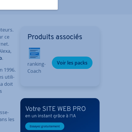
iteurs.
r ce
Produits associés
rnet.
Alexa,
b
.
Voir les packs
ran­king­
en 1996.
Coach
 uti­li­
xa doit
s
s­se­
ans les