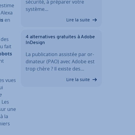
sécurité, à préparer votre
 estime
système…
 Alexa
és
en
Lire la suite
4 al­ter­na­tives gratuites à Adobe
c des
InDesign
u fait
robots
La pu­bli­ca­tion assistée par or­
nt
di­na­teur (PAO) avec Adobe est
trop chère ? Il existe des…
Lire la suite
es vues
ui
e
 Les
sur une
à la
niers