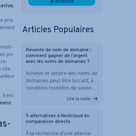
Je m’inscris
a­tive
,
re pris
ne­ment
Articles Po­pu­laires
res­ti­
Revente de nom de domaine :
des pu­
comment gagner de l’argent
 re­
avec les noms de domaines ?
n site
Acheter et vendre des noms de
eilleur
domaines peut être lucratif, à
condition toutefois de savoir…
Il est
Lire la suite
­ment
5 al­ter­na­tives à Nextcloud en
as­
com­pa­rai­son directe
À la recherche d’une al­ter­na­