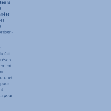
­teurs
a
onnées
nes
s
pré­sen­
n
u fait
pré­sen­
ne­ment
met­
rotonet
e pour
nt
exa pour