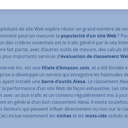
­ploi­tant de site Web espère réunir un grand nombre de vis
omment peut-on mesurer la
po­pu­la­rité d’un site Web
? Pou
l’un des critères es­sen­tiels est le trafic généré par le site Inte
ère fait partie, avec d’autres outils de mesure, des calculs d’
s plus im­por­tants services d’
éva­lua­tion de clas­se­ment We
nternet Inc. est une
filiale d’Amazon.com
, et a été fondée 
e­prise a développé un service qui en­re­gistre les habitudes des
s ayant installé une
barre d’outils Alexa
. Le clas­se­ment Ale
r la per­for­mance d’un site Web de façon ex­haus­tive. Les site
t avec un bon trafic et un contenu ré­gu­liè­re­ment mis à jour
nt en général d’un bon clas­se­ment Alexa. Il existe toutefois
s facteurs qui peuvent influer di­rec­te­ment ou non sur le cla
Ceci inclue notamment les
niches
et les
mots-clés
utilisés d