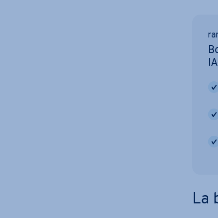
ra
Bo
IA
La 