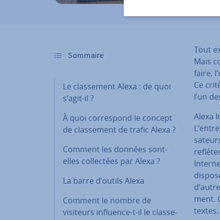
Tout ex
Sommaire
Mais c
faire, 
Ce crit
Le clas­se­ment Alexa : de quoi
l’un de
s’agit-il ?
Alexa I
À quoi cor­res­pond le concept
L’en­tr
de clas­se­ment de trafic Alexa ?
sa­teur
Comment les données sont-
refléte
elles col­lec­tées par Alexa ?
Interne
dispose
La barre d’outils Alexa
d’autre
ment. 
Comment le nombre de
textes.
visiteurs influence-t-il le clas­se­