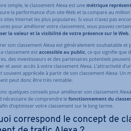
ire simple, le clas­se­ment Alexa est une
métrique re­pré­sen­t
ure la per­for­mance d’un site Web et la compare au million
s sites Internet les plus po­pu­laires. Si vous n’avez pas enco
res pour améliorer votre clas­se­ment, vous pouvez cer­tai­
er la valeur et la vi­si­bi­lité de votre présence sur le Web.
er son clas­se­ment Alexa est gé­né­ra­le­ment sou­hai­table et p
Le clas­se­ment est
ac­ces­sible au public
, ce qui signifie que 
aires, des in­ves­tis­seurs et des par­te­naires po­ten­tiels peuvent
er et avoir accès à votre clas­se­ment Alexa. L’at­trac­ti­vité d’u
 souvent appréciée à partir de son clas­se­ment Alexa. Un m
ent peut donc être très rentable.
onc quelques conseils pour améliorer son clas­se­ment Alexa. 
 né­ces­saire de com­prendre le
fonc­tion­ne­ment du clas­se
 afin d’optimiser votre clas­se­ment sur le long terme.
uoi cor­res­pond le concept de cl
ment de trafic Alexa ?