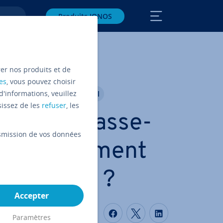
Produits IONOS
exa ?
rer nos produits et de
es
, vous pouvez choisir
d'informations, veuillez
gne
Ré­fé­ren­ce­ment Naturel
sissez de les
refuser
, les
que le clas­se­
ansmission de vos données
xa et comment
améliorer ?
Accepter
Partager sur Faceboo
Partager sur Twi
Partager su
Paramètres