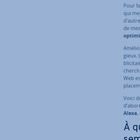
Pour fa
qui mes
d’autre
de mesu
optimis
Amélior
gieux. 
bli­ci­t
cher­ch
Web est
placem
Voici d
d’abord
Alexa
,
À q
se­