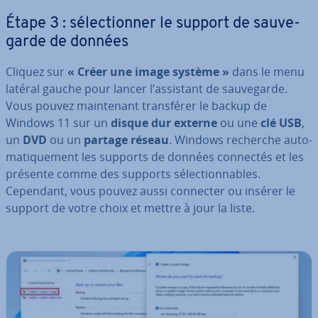
Étape 3 : sé­lec­tion­ner le support de sau­ve­
garde de données
Cliquez sur
« Créer une image système »
dans le menu
latéral gauche pour lancer l’assistant de sau­ve­garde.
Vous pouvez main­te­nant trans­fé­rer le backup de
Windows 11 sur un
disque dur externe
ou une
clé USB
,
un
DVD
ou un
partage réseau
. Windows recherche au­to­
ma­ti­que­ment les supports de données connectés et les
présente comme des supports sé­lec­tion­nables.
Cependant, vous pouvez aussi connecter ou insérer le
support de votre choix et mettre à jour la liste.