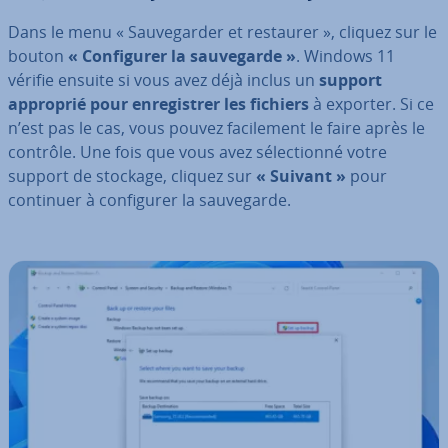
Dans le menu « Sau­ve­gar­der et restaurer », cliquez sur le
bouton
« Con­fi­gu­rer la sau­ve­garde »
. Windows 11
vérifie ensuite si vous avez déjà inclus un
support
approprié pour en­re­gis­trer les fichiers
à exporter. Si ce
n’est pas le cas, vous pouvez fa­ci­le­ment le faire après le
contrôle. Une fois que vous avez sé­lec­tionné votre
support de stockage, cliquez sur
« Suivant »
pour
continuer à con­fi­gu­rer la sau­ve­garde.