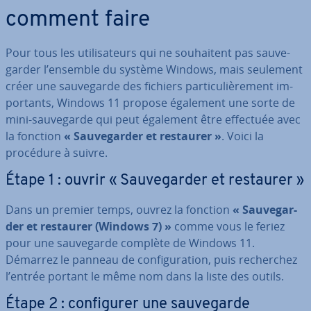
comment faire
Pour tous les uti­li­sa­teurs qui ne sou­hai­tent pas sau­ve­
gar­der l’ensemble du système Windows, mais seulement
créer une sau­ve­garde des fichiers par­ti­cu­liè­re­ment im­
por­tants, Windows 11 propose également une sorte de
mini-sau­ve­garde qui peut également être effectuée avec
la fonction
« Sau­ve­gar­der et restaurer »
. Voici la
procédure à suivre.
Étape 1 : ouvrir « Sau­ve­gar­der et restaurer »
Dans un premier temps, ouvrez la fonction
« Sau­ve­gar­
der et restaurer (Windows 7) »
comme vous le feriez
pour une sau­ve­garde complète de Windows 11.
Démarrez le panneau de con­fi­gu­ra­tion, puis re­cher­chez
l’entrée portant le même nom dans la liste des outils.
Étape 2 : con­fi­gu­rer une sau­ve­garde