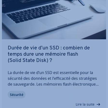
Durée de vie d’un SSD : combien de
temps dure une mémoire flash
(Solid State Disk) ?
La durée de vie d’un SSD est es­sen­tielle pour la
sécurité des données et l’ef­fi­ca­cité des stra­té­gies
de sau­ve­garde. Les mémoires flash élec­tro­niques
sont-elles aussi fiables que les disques durs clas­
Sécurité
siques à stockage mag­né­tique ? Quelle est leur
durée de vie ? Est-il possible…
Lire la suite