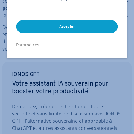
comme des photos et des vidéos ou de
documents im­
por­tants pour l’en­tre­prise
qui ne sont pas stockés sur
le Cloud, il est important de les protéger de toute perte.
Découvrez comment créer une sau­ve­garde du système
Accepter
et des fichiers dans Windows 11 sur un support de
données externe. Vous pourrez ainsi
récupérer
toutes
Paramètres
vos données en cas de perte ac­ci­den­telle.
IONOS GPT
Votre assistant IA souverain pour
booster votre pro­duc­ti­vité
Demandez, créez et re­cher­chez en toute
sécurité et sans limite de dis­cus­sion avec IONOS
GPT : l'al­ter­na­tive sou­ve­raine et abordable à
ChatGPT et autres as­sis­tants con­ver­sa­tion­nels.