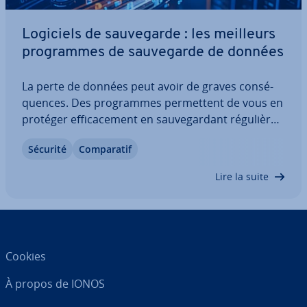
Logiciels de sau­ve­garde : les meilleurs
pro­grammes de sau­ve­garde de données
La perte de données peut avoir de graves con­sé­
quences. Des pro­grammes per­met­tent de vous en
protéger ef­fi­ca­ce­ment en sau­ve­gar­dant ré­gu­liè­re­
ment les données im­por­tantes. Ainsi, il est
Sécurité
Com­pa­ra­tif
possible de les restaurer fa­ci­le­ment en cas
d’urgence. Découvrez quel est le meilleur logiciel
Lire la suite
de…
Cookies
À propos de IONOS