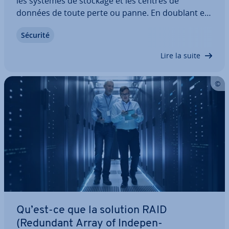
les systèmes de stockage et les centres de
données de toute perte ou panne. En doublant et
mul­ti­pliant vos ensembles de données, voies d’ap­
Sécurité
pro­vi­sion­ne­ment et com­po­sants tech­niques, vous
améliorez la ré­si­lience de vos bases de données…
Lire la suite
Qu’est-ce que la solution RAID
(Redundant Array of In­de­pen­