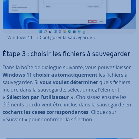
Windows 11 : « Con­fi­gu­rer la sau­ve­garde ».
Étape 3 : choisir les fichiers à sau­ve­gar­der
Dans la boîte de dialogue suivante, vous pouvez laisser
Windows 11 choisir au­to­ma­ti­que­ment
les fichiers à
sau­ve­gar­der. Si
vous voulez dé­ter­mi­ner
quels fichiers
inclure dans la sau­ve­garde, sé­lec­tion­nez l’élément
« Sélection par l’uti­li­sa­teur »
. Choi­sis­sez ensuite les
éléments qui doivent être inclus dans la sau­ve­garde en
cochant les cases cor­res­pon­dantes
. Cliquez sur
« Suivant » pour confirmer la sélection.