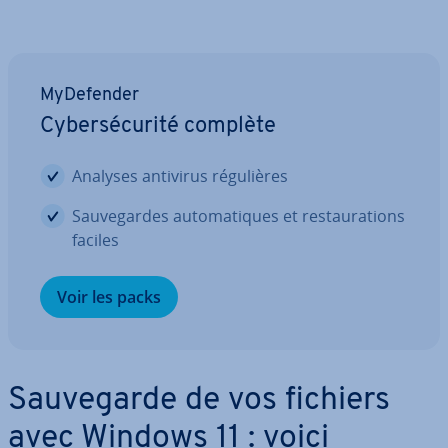
My­De­fen­der
Cy­ber­sé­cu­rité complète
Analyses antivirus ré­gu­lières
Sau­ve­gardes au­to­ma­tiques et res­tau­ra­tions
faciles
Voir les packs
Sau­ve­garde de vos fichiers
avec Windows 11 : voici