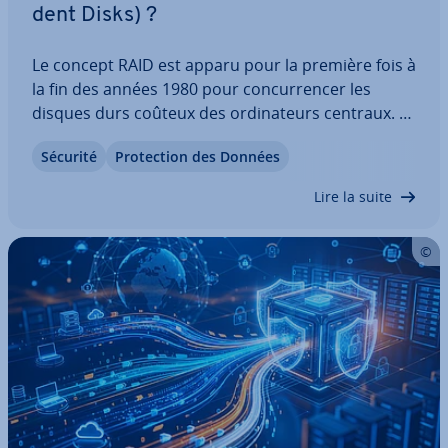
dent Disks) ?
Le concept RAID est apparu pour la première fois à
la fin des années 1980 pour con­cur­ren­cer les
disques durs coûteux des or­di­na­teurs centraux. La
question du coût a aujourd’hui été reléguée au
Sécurité
Pro­tec­tion des Données
second plan, mais les solutions de stockage RAID
sont toujours po­pu­laires, notamment…
Lire la suite