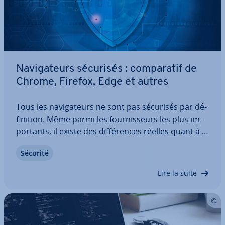
Na­vi­ga­teurs sécurisés : com­pa­ra­tif de
Chrome, Firefox, Edge et autres
Tous les na­vi­ga­teurs ne sont pas sécurisés par dé­
fi­ni­tion. Même parmi les four­nis­seurs les plus im­
por­tants, il existe des dif­fé­rences réelles quant à la
sécurité et à la con­fi­den­tia­lité des données. Dans
Sécurité
ce com­pa­ra­tif de Chrome, Firefox, Edge et
d’autres, nous examinons les…
Lire la suite