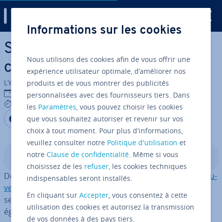
Digital Guide
Informations sur les cookies
Aller au contenu principal
Sau­ve­garde de Windows 11 :
Nous utilisons des cookies afin de vous offrir une
comment créer un backup
expérience utilisateur optimale, d’améliorer nos
L'équipe édi­to­riale IONOS
produits et de vous montrer des publicités
09/11/2021
personnalisées avec des fournisseurs tiers. Dans
6 mins
les
Paramètres
, vous pouvez choisir les cookies
Partager sur Facebook
Partager sur Twitter
Partager sur LinkedIn
que vous souhaitez autoriser et revenir sur vos
choix à tout moment. Pour plus d'informations,
veuillez consulter notre
Politique d'utilisation
et
notre
Clause de confidentialité
. Même si vous
Sommaire
choisissez de les
refuser
, les cookies techniques
Des sujets comme la pro­tec­tion des données et leur
sau­
indispensables seront installés.
ve­garde
font l’objet d’une attention crois­sante non
En cliquant sur
Accepter
, vous consentez à cette
seulement dans la sphère pro­fes­sion­nelle, mais
utilisation des cookies et autorisez la transmission
également privée. Qu’il s’agisse de
fichiers per­son­nels
de vos données à des pays tiers.