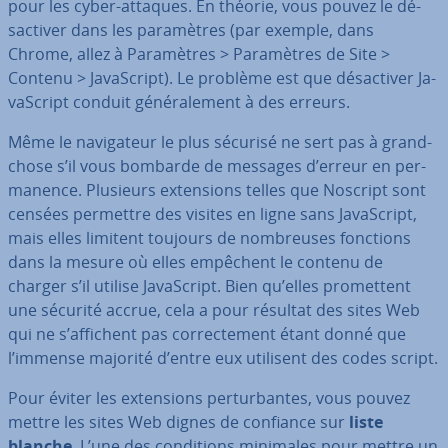
pour les cyber-attaques. En théorie, vous pouvez le dé­
sac­ti­ver dans les pa­ra­mètres (par exemple, dans
Chrome, allez à Pa­ra­mètres > Pa­ra­mètres de Site >
Contenu > Ja­vaS­cript). Le problème est que dé­sac­ti­ver Ja­
vaS­cript conduit gé­né­ra­le­ment à des erreurs.
Même le na­vi­ga­teur le plus sécurisé ne sert pas à grand-
chose s’il vous bombarde de messages d’erreur en per­
ma­nence. Plusieurs ex­ten­sions telles que Noscript sont
censées permettre des visites en ligne sans Ja­vaS­cript,
mais elles limitent toujours de nom­breuses fonctions
dans la mesure où elles empêchent le contenu de
charger s’il utilise Ja­vaS­cript. Bien qu’elles pro­met­tent
une sécurité accrue, cela a pour résultat des sites Web
qui ne s’affichent pas cor­rec­te­ment étant donné que
l’immense majorité d’entre eux utilisent des codes script.
Pour éviter les ex­ten­sions per­tur­bantes, vous pouvez
mettre les sites Web dignes de confiance sur
liste
blanche
. L’une des con­di­tions minimales pour mettre un