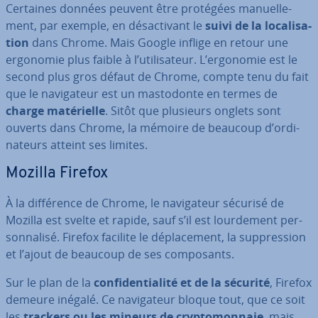
Certaines données peuvent être protégées ma­nuel­le­
ment, par exemple, en dé­sac­ti­vant le
suivi de la lo­ca­li­sa­
tion
dans Chrome. Mais Google inflige en retour une
ergonomie plus faible à l’uti­li­sa­teur. L’ergonomie est le
second plus gros défaut de Chrome, compte tenu du fait
que le na­vi­ga­teur est un mas­to­donte en termes de
charge ma­té­rielle
. Sitôt que plusieurs onglets sont
ouverts dans Chrome, la mémoire de beaucoup d’or­di­
na­teurs atteint ses limites.
Mozilla Firefox
À la dif­fé­rence de Chrome, le na­vi­ga­teur sécurisé de
Mozilla est svelte et rapide, sauf s’il est lour­de­ment per­
son­na­lisé. Firefox facilite le dé­pla­ce­ment, la sup­pres­sion
et l’ajout de beaucoup de ses com­po­sants.
Sur le plan de la
con­fi­den­tia­lité et de la sécurité
, Firefox
demeure inégalé. Ce na­vi­ga­teur bloque tout, que ce soit
les
trackers ou les mineurs de cryp­to­mon­naie
, mais