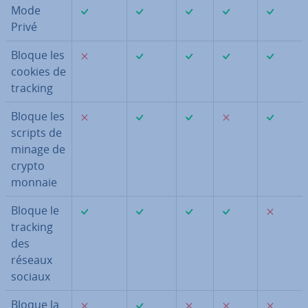
✓
✓
✓
✓
✓
Mode
Privé
✗
✓
✓
✓
✓
Bloque les
cookies de
tracking
✗
✓
✓
✗
✓
Bloque les
scripts de
minage de
crypto
monnaie
✓
✓
✓
✓
✗
Bloque le
tracking
des
réseaux
sociaux
✗
✓
✗
✗
✗
Bloque la