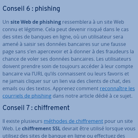
Conseil 6 : phishing
Un
site Web de phishing
res­sem­blera à un site Web
connu et légitime. Cela peut devenir risqué dans le cas
des sites de banques en ligne, où un uti­li­sa­teur sera
amené à saisir ses données bancaires sur une fausse
page sans s’en aper­ce­voir et à donner à des fraudeurs la
chance de voler ses données bancaires. Les uti­li­sa­teurs
doivent prendre soin de toujours accéder à leur compte
bancaire via l’URL qu’ils con­nais­sent ou leurs favoris et
ne jamais cliquer sur un lien via des clients de chat, des
emails ou des textos. Apprenez comment
re­con­naître les
courriels de phishing
dans notre article dédié à ce sujet.
Conseil 7 : chif­fre­ment
Il existe plusieurs
méthodes de chif­fre­ment
pour un site
Web. Le
chif­fre­ment SSL
devrait être utilisé lorsque vous
utilisez des sites de banque en ligne ou effectuez des