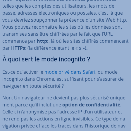
telles que les comptes des uti­li­sa­teurs, les mots de
passe, adresses élec­tro­niques ou postales, c’est là que
vous devriez soup­çon­ner la présence d’un site Web http.
Vous pouvez re­con­naître les sites où les données sont
trans­mises sans être chiffrées par le fait que l’URL
commence par
http:
, là où les sites chiffrés com­men­cent
par
HTTPs
: (la dif­fé­rence étant le « s »)
.
À quoi sert le mode incognito ?
Est-ce qu’activer le
mode privé dans Safari
, ou mode
incognito dans Chrome, est suffisant pour s’assurer de
naviguer en toute sécurité ?
Non. Un na­vi­ga­teur ne devient pas plus sécurisé uni­que­
ment parce qu’il inclut une
option de con­fi­den­tia­lité
.
Celle-ci n’anonymise pas l’adresse IP d’un uti­li­sa­teur et
ne rend pas les actions en ligne in­vi­sibles. Ce type de na­
vi­ga­tion privée efface les traces dans l’his­to­rique de na­vi­