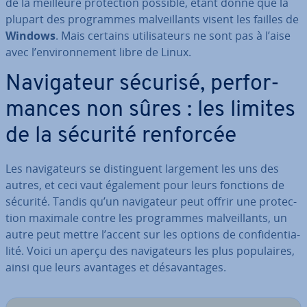
de la meilleure pro­tec­tion possible, étant donné que la
plupart des pro­grammes mal­veil­lants visent les failles de
Windows
. Mais certains uti­li­sa­teurs ne sont pas à l’aise
avec l’en­vi­ron­ne­ment libre de Linux.
Na­vi­ga­teur sécurisé, per­for­
mances non sûres : les limites
de la sécurité renforcée
Les na­vi­ga­teurs se dis­tin­guent largement les uns des
autres, et ceci vaut également pour leurs fonctions de
sécurité. Tandis qu’un na­vi­ga­teur peut offrir une pro­tec­
tion maximale contre les pro­grammes mal­veil­lants, un
autre peut mettre l’accent sur les options de con­fi­den­tia­
lité. Voici un aperçu des na­vi­ga­teurs les plus po­pu­laires,
ainsi que leurs avantages et dé­sa­van­tages.