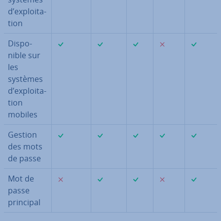
d’ex­ploi­ta­
tion
✓
✓
✓
✗
✓
Dis­po­
nible sur
les
systèmes
d’ex­ploi­ta­
tion
mobiles
✓
✓
✓
✓
✓
Gestion
des mots
de passe
✗
✓
✓
✗
✓
Mot de
passe
principal