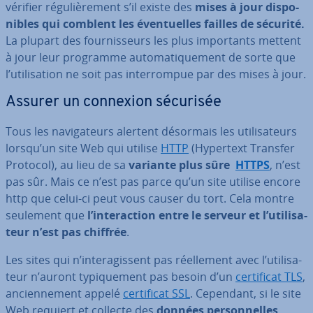
vérifier ré­gu­liè­re­ment s’il existe des
mises à jour dis­po­
nibles qui comblent les éven­tuelles failles de sécurité.
La plupart des four­nis­seurs les plus im­por­tants mettent
à jour leur programme au­to­ma­ti­que­ment de sorte que
l’uti­li­sa­tion ne soit pas in­ter­rom­pue par des mises à jour.
Assurer un connexion sécurisée
Tous les na­vi­ga­teurs alertent désormais les uti­li­sa­teurs
lorsqu’un site Web qui utilise
HTTP
(Hypertext Transfer
Protocol), au lieu de sa
variante plus sûre
HTTPS
, n’est
pas sûr. Mais ce n’est pas parce qu’un site utilise encore
http que celui-ci peut vous causer du tort. Cela montre
seulement que
l’in­te­rac­tion entre le serveur et l’uti­li­sa­
teur n’est pas chiffrée
.
Les sites qui n’in­te­ra­gis­sent pas réel­le­ment avec l’uti­li­sa­
teur n’auront ty­pi­que­ment pas besoin d’un
cer­ti­fi­cat TLS
,
an­cien­ne­ment appelé
cer­ti­fi­cat SSL
. Cependant, si le site
Web requiert et collecte des
données per­son­nelles