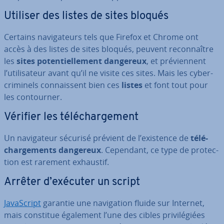
Utiliser des listes de sites bloqués
Certains na­vi­ga­teurs tels que Firefox et Chrome ont
accès à des listes de sites bloqués, peuvent re­con­naître
les
sites po­ten­tiel­le­ment dangereux
, et pré­vien­nent
l’uti­li­sa­teur avant qu’il ne visite ces sites. Mais les cy­ber­
cri­mi­nels con­nais­sent bien ces
listes
et font tout pour
les con­tour­ner.
Vérifier les té­lé­char­ge­ment
Un na­vi­ga­teur sécurisé prévient de l’existence de
té­lé­
char­ge­ments dangereux
. Cependant, ce type de pro­tec­
tion est rarement exhaustif.
Arrêter d’exécuter un script
Ja­vaS­cript
garantie une na­vi­ga­tion fluide sur Internet,
mais constitue également l’une des cibles pri­vi­lé­giées