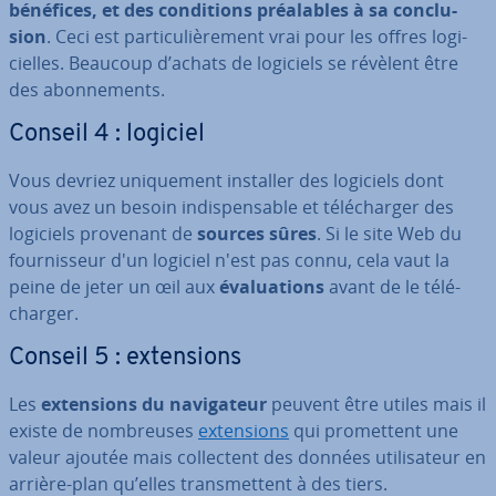
bénéfices, et des con­di­tions préa­lables à sa con­clu­
sion
.
Ceci est par­ti­cu­liè­re­ment vrai pour les offres lo­gi­
cielles. Beaucoup d’achats de logiciels se révèlent être
des abon­ne­ments.
Conseil 4 : logiciel
Vous devriez uni­que­ment installer des logiciels dont
vous avez un besoin in­dis­pen­sable et té­lé­char­ger des
logiciels provenant de
sources sûres
.
Si le site Web du
four­nis­seur d'un logiciel n'est pas connu, cela vaut la
peine de jeter un œil aux
éva­lua­tions
avant de le té­lé­
char­ger.
Conseil 5 : ex­ten­sions
Les
ex­ten­sions du na­vi­ga­teur
peuvent être utiles mais il
existe de nom­breuses
ex­ten­sions
qui pro­met­tent une
valeur ajoutée mais col­lec­tent des données uti­li­sa­teur en
arrière-plan qu’elles trans­met­tent à des tiers.