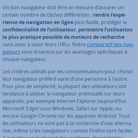
Un bon na­vi­ga­teur doit être en mesure d’assurer un
certain nombre de tâches dif­fé­rentes :
rendre l’ex­pé­
rience de na­vi­ga­tion
en ligne
plus fluide, protéger la
con­fi­den­tia­lité de l’uti­li­sa­teur
,
permettre l’uti­li­sa­tion
la plus pratique possible de moteurs de recherche
sans avoir à saisir leurs URLs. Notre
com­pa­ra­tif des na­vi­
ga­teurs
vous éclairera sur les avantages spé­ci­fiques à
chaque na­vi­ga­teur.
Les critères utilisés par les con­som­ma­teurs pour choisir
leur na­vi­ga­teur préféré varie d’une personne à l’autre.
Pour plus de sim­pli­cité, la plupart des uti­li­sa­teurs ont
tendance à utiliser le na­vi­ga­teur préins­tallé sur leurs
appareils, par exemple Internet Explorer (aujourd’hui
Microsoft Edge) sous Windows, Safari sur Apple, ou
encore Google Chrome sur les appareils Android. Tous
les uti­li­sa­teurs ne sont pas à la recherche d’une al­ter­na­
tive, même si les na­vi­ga­teurs comme Firefox sont faciles