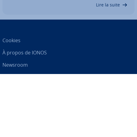
nent leur empreinte digitale…
Lire la suite
Cookies
À propos de IONOS
Newsroom
Centre d'As­sis­tance
CGV
Clause de con­fi­den­tia­lité
Votre par­te­naire digital