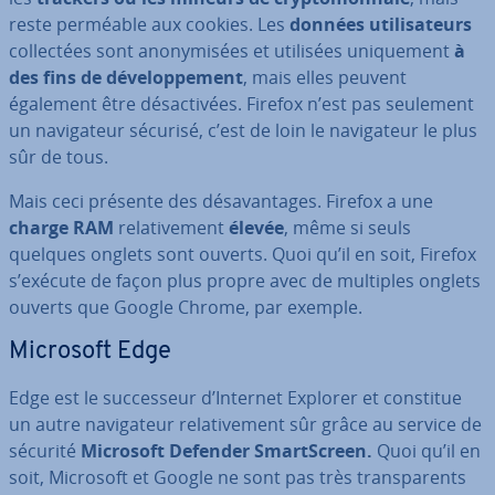
reste perméable aux cookies. Les
données uti­li­sa­teurs
col­lec­tées sont ano­ny­mi­sées et utilisées uni­que­ment
à
des fins de dé­ve­lop­pe­ment
, mais elles peuvent
également être dé­sac­ti­vées. Firefox n’est pas seulement
un na­vi­ga­teur sécurisé, c’est de loin le na­vi­ga­teur le plus
sûr de tous.
Mais ceci présente des dé­sa­van­tages. Firefox a une
charge
RAM
re­la­ti­ve­ment
élevée
, même si seuls
quelques onglets sont ouverts. Quoi qu’il en soit, Firefox
s’exécute de façon plus propre avec de multiples onglets
ouverts que Google Chrome, par exemple.
Microsoft Edge
Edge est le suc­ces­seur d’Internet Explorer et constitue
un autre na­vi­ga­teur re­la­ti­ve­ment sûr grâce au service de
sécurité
Microsoft Defender SmartS­creen.
Quoi qu’il en
soit, Microsoft et Google ne sont pas très trans­pa­rents