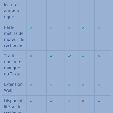
lecture
au­to­ma­
tique
✓
✓
✓
✓
✓
Pa­ra­
mètres de
moteur de
recherche
✗
✓
✓
✓
✗
Tra­duc­
tion au­to­
ma­tique
du Texte
✓
✓
✓
✓
✓
Extension
Web
✓
✓
✗
✗
✓
Dis­po­ni­bi­
lité sur les
systèmes