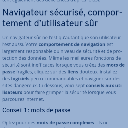
Na­vi­ga­teur sécurisé, com­por­
te­ment d’uti­li­sa­teur sûr
Un na­vi­ga­teur sûr ne l’est qu’autant que son uti­li­sa­teur
l’est aussi. Votre
com­por­te­ment de na­vi­ga­tion
est
largement res­pon­sable du niveau de sécurité et de pro­
tec­tion des données. Même les meil­leures fonctions de
sécurité sont inef­fi­caces lorsque vous créez des
mots de
passe
fragiles, cliquez sur des
liens
douteux, installez
des
logiciels
peu re­com­man­dables et naviguez sur des
sites dangereux. Ci-dessous, voici sept
conseils aux uti­
li­sa­teurs
pour faire grimper la sécurité lorsque vous
parcourez Internet.
Conseil 1 : mots de passe
Optez pour des
mots de passe complexes
: ils ne