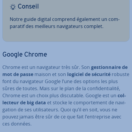
Conseil
Notre guide digital comprend également un com­
pa­ra­tif des meilleurs na­vi­ga­teurs complet.
Google Chrome
Chrome est un na­vi­ga­teur très sûr. Son
ges­tion­naire de
mot de passe
maison et son
logiciel de sécurité
robuste
font du na­vi­ga­teur Google l’une des options les plus
sûres de toutes. Mais sur le plan de la con­fi­den­tia­lité,
Chrome est un choix plus dis­cu­table. Google est un
col­
lec­teur de big data
et stocke le com­por­te­ment de na­vi­
ga­tion de ses uti­li­sa­teurs. Quoi qu’il en soit, vous ne
pouvez jamais être sûr de ce que fait l’en­tre­prise avec
ces données.