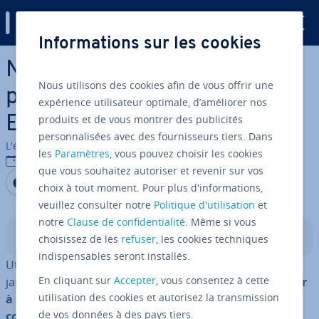
Digital Guide
Informations sur les cookies
Aller au contenu principal
Na­vi­ga­teurs sécurisés : com­
Nous utilisons des cookies afin de vous offrir une
pa­ra­tif de Chrome, Firefox,
expérience utilisateur optimale, d’améliorer nos
produits et de vous montrer des publicités
Edge et autres
personnalisées avec des fournisseurs tiers. Dans
L'équipe édi­to­riale IONOS
les
Paramètres
, vous pouvez choisir les cookies
16/09/2021
que vous souhaitez autoriser et revenir sur vos
Partager sur Facebook
Partager sur Twitter
Partager sur LinkedIn
choix à tout moment. Pour plus d'informations,
veuillez consulter notre
Politique d'utilisation
et
notre
Clause de confidentialité
. Même si vous
Sommaire
choisissez de les
refuser
, les cookies techniques
indispensables seront installés.
Utiliser un na­vi­ga­teur sécurisé est plus important que
En cliquant sur
Accepter
, vous consentez à cette
jamais. Le trafic Internet continue à grandir et
tra­vail­ler
utilisation des cookies et autorisez la transmission
à domicile, suivre l’actualité en ligne, visionner du
de vos données à des pays tiers.
contenu en streaming et com­mu­ni­quer en réseau