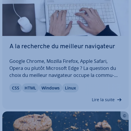
A la recherche du meilleur na­vi­ga­teur
Google Chrome, Mozilla Firefox, Apple Safari,
Opera ou plutôt Microsoft Edge ? La question du
choix du meilleur na­vi­ga­teur occupe la com­mu­
nauté Web depuis des années. Mais qu’est-ce
CSS
HTML
Windows
Linux
qu’un na­vi­ga­teur ? Existe-t-il un na­vi­ga­teur
meilleur que ses con­cur­rents sur tous les aspects
Lire la suite
?…