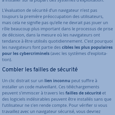
à installer sur la plupart des systèmes d’ex­ploi­ta­tion.
L’éva­lua­tion de sécurité d’un na­vi­ga­teur n’est pas
toujours la première préoc­cu­pa­tion des uti­li­sa­teurs,
mais cela ne signifie pas qu’elle ne devrait pas jouer un
rôle beaucoup plus important dans le processus de prise
de décision, dans la mesure où les na­vi­ga­teurs ont
tendance à être utilisés quo­ti­dien­ne­ment. C’est pourquoi
les na­vi­ga­teurs font partie des
cibles les plus po­pu­laires
pour les cy­ber­cri­mi­nels
(avec les systèmes d’ex­ploi­ta­
tion).
Combler les failles de sécurité
Un clic distrait sur un
lien inconnu
peut suffire à
installer un code mal­veil­lant. Ces té­lé­char­ge­ments
peuvent s’immiscer à travers les
failles de sécurité
et
des logiciels in­dé­si­rables peuvent être installés sans que
l’uti­li­sa­teur ne s’en rende compte. Pour vérifier si vous
tra­vail­lez avec un na­vi­ga­teur sécurisé, vous devriez