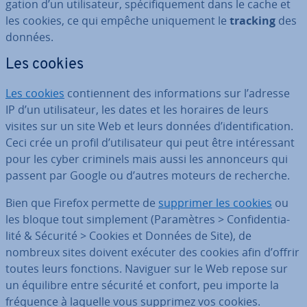
ga­tion d’un uti­li­sa­teur, spé­ci­fi­que­ment dans le cache et
les cookies, ce qui empêche uni­que­ment le
tracking
des
données.
Les cookies
Les cookies
con­tien­nent des in­for­ma­tions sur l’adresse
IP d’un uti­li­sa­teur, les dates et les horaires de leurs
visites sur un site Web et leurs données d’iden­ti­fi­ca­tion.
Ceci crée un profil d’uti­li­sa­teur qui peut être in­té­res­sant
pour les cyber criminels mais aussi les an­non­ceurs qui
passent par Google ou d’autres moteurs de recherche.
Bien que Firefox permette de
supprimer les cookies
ou
les bloque tout sim­ple­ment (Pa­ra­mètres > Con­fi­den­tia­
lité & Sécurité > Cookies et Données de Site), de
nombreux sites doivent exécuter des cookies afin d’offrir
toutes leurs fonctions. Naviguer sur le Web repose sur
un équilibre entre sécurité et confort, peu importe la
fréquence à laquelle vous supprimez vos cookies.