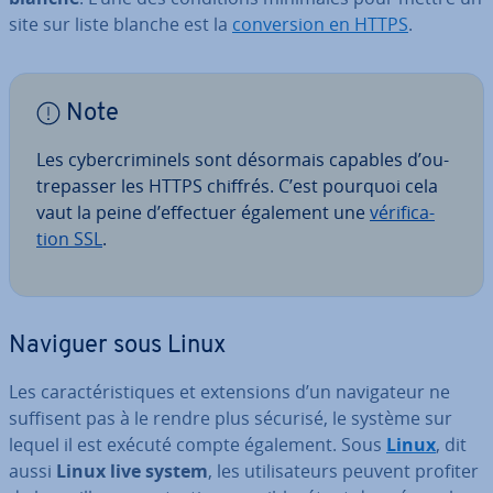
site sur liste blanche est la
con­ver­sion en HTTPS
.
Note
Les cy­ber­cri­mi­nels sont désormais capables d’ou­
tre­pas­ser les HTTPS chiffrés. C’est pourquoi cela
vaut la peine d’effectuer également une
vé­ri­fi­ca­
tion SSL
.
Naviguer sous Linux
Les ca­rac­té­ris­tiques et ex­ten­sions d’un na­vi­ga­teur ne
suffisent pas à le rendre plus sécurisé, le système sur
lequel il est exécuté compte également. Sous
Linux
, dit
aussi
Linux live system
, les uti­li­sa­teurs peuvent profiter