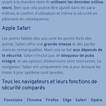
quant à la manière dont ils
utilisent les données uti­li­sa­
teurs
. Bien que cela puisse être ajusté dans les pa­ra­
mètres, le confort d’uti­li­sa­tion et même la sécurité en
pâtissent en con­sé­quence.
Apple Safari
Les points faibles des uns sont les points forts des
autres. Safari offre une
grande vitesse
et des per­for­
mances re­mar­quables. Mais cela se fait
aux dépends de
la sécurité
. Safari n’inclut pas de
bloqueur de pubs
intégré
, et ses options d’ex­ten­sions sont res­treintes. Le
na­vi­ga­teur Safari est uni­que­ment mis à jour lorsque les
mises à jour système sont lancées.
Tous les na­vi­ga­teurs et leurs fonctions de
sécurité comparés
Fonctions
Chrome
Firefox
Edge
Safari
Opera