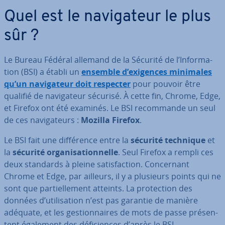
Quel est le na­vi­ga­teur le plus
sûr ?
Le Bureau Fédéral allemand de la Sécurité de l’In­for­ma­
tion (BSI) a établi un
ensemble d’exigences minimales
qu’un na­vi­ga­teur doit respecter
pour pouvoir être
qualifié de na­vi­ga­teur sécurisé. À cette fin, Chrome, Edge,
et Firefox ont été examinés. Le BSI re­com­mande un seul
de ces na­vi­ga­teurs :
Mozilla Firefox
.
Le BSI fait une dif­fé­rence entre la
sécurité technique
et
la
sécurité or­ga­ni­sa­tion­nelle
. Seul Firefox a rempli ces
deux standards à pleine sa­tis­fac­tion. Con­cer­nant
Chrome et Edge, par ailleurs, il y a plusieurs points qui ne
sont que par­tiel­le­ment atteints. La pro­tec­tion des
données d’uti­li­sa­tion n’est pas garantie de manière
adéquate, et les ges­tion­naires de mots de passe pré­sen­
tent également des dé­fi­ciences d’après le BSI.