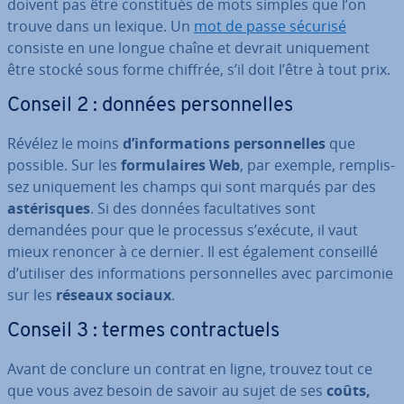
doivent pas être cons­ti­tués de mots simples que l’on
trouve dans un lexique. Un
mot de passe sécurisé
consiste en une longue chaîne et devrait uni­que­ment
être stocké sous forme chiffrée, s’il doit l’être à tout prix.
Conseil 2 : données per­son­nelles
Révélez le moins
d’in­for­ma­tions per­son­nelles
que
possible. Sur les
for­mu­laires Web
, par exemple, rem­plis­
sez uni­que­ment les champs qui sont marqués par des
as­té­risques
. Si des données fa­cul­ta­tives sont
demandées pour que le processus s’exécute, il vaut
mieux renoncer à ce dernier. Il est également conseillé
d’utiliser des in­for­ma­tions per­son­nelles avec par­ci­mo­nie
sur les
réseaux sociaux
.
Conseil 3 : termes con­trac­tuels
Avant de conclure un contrat en ligne, trouvez tout ce
que vous avez besoin de savoir au sujet de ses
coûts,