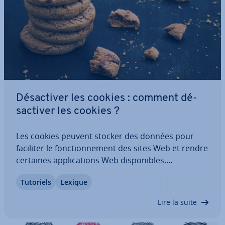
Dé­sac­ti­ver les cookies : comment dé­
sac­ti­ver les cookies ?
Les cookies peuvent stocker des données pour
faciliter le fonc­tion­ne­ment des sites Web et rendre
certaines ap­pli­ca­tions Web dis­po­nibles.
Cependant, ils peuvent être utilisés pour suivre les
Tutoriels
Lexique
activités des uti­li­sa­teurs et portent donc atteintes
à la vie privée des uti­li­sa­teurs. Il…
Lire la suite