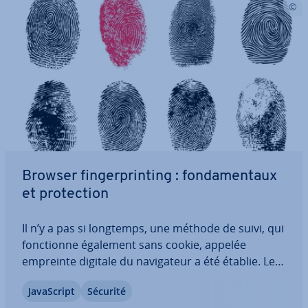
Browser fin­ger­prin­ting : fon­da­men­taux
et pro­tec­tion
Il n’y a pas si longtemps, une méthode de suivi, qui
fonc­tionne également sans cookie, appelée
empreinte digitale du na­vi­ga­teur a été établie. Les
serveurs Web en­re­gistrent les dif­fé­rentes ca­rac­té­
Ja­vaS­cript
Sécurité
ris­tiques des na­vi­ga­teurs des visiteurs et dé­ter­mi­