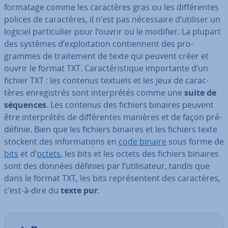
formatage comme les ca­rac­tères gras ou les dif­fé­rentes
polices de ca­rac­tères, il n’est pas né­ces­saire d’utiliser un
logiciel par­ti­cu­lier pour l’ouvrir ou le modifier. La plupart
des systèmes d’ex­ploi­ta­tion con­tien­nent des pro­
grammes de trai­te­ment de texte qui peuvent créer et
ouvrir le format TXT. Ca­rac­té­ris­tique im­por­tante d’un
fichier TXT : les contenus textuels et les jeux de ca­rac­
tères en­re­gis­trés sont in­ter­pré­tés comme une
suite de
séquences
. Les contenus des fichiers binaires peuvent
être in­ter­pré­tés de dif­fé­rentes manières et de façon pré­
dé­fi­nie. Bien que les fichiers binaires et les fichiers texte
stockent des in­for­ma­tions en
code binaire
sous forme de
bits
et d’
octets
, les bits et les octets des fichiers binaires
sont des données définies par l’uti­li­sa­teur, tandis que
dans le format TXT, les bits re­pré­sen­tent des ca­rac­tères,
c’est-à-dire du
texte pur
.