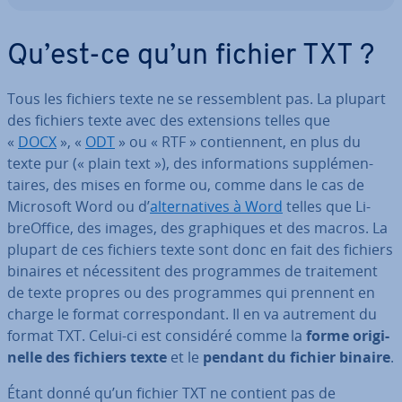
Qu’est-ce qu’un fichier TXT ?
Tous les fichiers texte ne se res­semblent pas. La plupart
des fichiers texte avec des ex­ten­sions telles que
«
DOCX
», «
ODT
» ou « RTF » con­tien­nent, en plus du
texte pur (« plain text »), des in­for­ma­tions sup­plé­men­
taires, des mises en forme ou, comme dans le cas de
Microsoft Word ou d’
al­ter­na­tives à Word
telles que Li­
breOf­fice, des images, des gra­phiques et des macros. La
plupart de ces fichiers texte sont donc en fait des fichiers
binaires et né­ces­si­tent des pro­grammes de trai­te­ment
de texte propres ou des pro­grammes qui prennent en
charge le format cor­res­pon­dant. Il en va autrement du
format TXT. Celui-ci est considéré comme la
forme ori­gi­
nelle des fichiers texte
et le
pendant du fichier binaire
.
Étant donné qu’un fichier TXT ne contient pas de