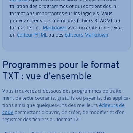
tal­la­tion des pro­grammes et qui contient des in­
for­ma­tions im­por­tantes sur les logiciels. Vous
pouvez créer vous-même des fichiers README au
format TXT ou
Markdown
avec un éditeur de texte,
un
éditeur HTML
ou des
éditeurs Markdown
.
Pro­grammes pour le format
TXT : vue d’ensemble
Vous trouverez ci-dessous des pro­grammes de trai­te­
ment de texte courants, gratuits ou payants, des ap­pli­ca­
tions ainsi que quelques-uns des meilleurs
éditeurs de
code
per­met­tant d’ouvrir, de créer, de modifier et d’en­
re­gis­trer des fichiers au format TXT.