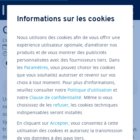
Digital Guide
Informations sur les cookies
Aller au contenu principal
Ouvrir et créer un fichier TXT
Nous utilisons des cookies afin de vous offrir une
L'équipe édi­to­riale IONOS
expérience utilisateur optimale, d’améliorer nos
15/08/2022
produits et de vous montrer des publicités
5 mins
personnalisées avec des fournisseurs tiers. Dans
Partager sur Facebook
Partager sur Twitter
Partager sur LinkedIn
les
Paramètres
, vous pouvez choisir les cookies
que vous souhaitez autoriser et revenir sur vos
choix à tout moment. Pour plus d'informations,
Sommaire
veuillez consulter notre
Politique d'utilisation
et
notre
Clause de confidentialité
. Même si vous
Un fichier TXT est un fichier texte non formaté qui ne
choisissez de les
refuser
, les cookies techniques
nécessite aucun programme spécial pour être créé et
indispensables seront installés.
ouvert. Pour ouvrir un fichier TXT, la plupart des
systèmes d’ex­ploi­ta­tion proposent des pro­grammes de
En cliquant sur
Accepter
, vous consentez à cette
trai­te­ment de texte comme « Bloc-Notes » sous Windows
utilisation des cookies et autorisez la transmission
ou « TextEdit » sous macOS. Quant aux smart­phones, ils
de vos données à des pays tiers.