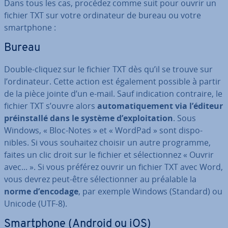
Dans tous les cas, procédez comme suit pour ouvrir un
fichier TXT sur votre or­di­na­teur de bureau ou votre
smart­phone :
Bureau
Double-cliquez sur le fichier TXT dès qu’il se trouve sur
l’or­di­na­teur. Cette action est également possible à partir
de la pièce jointe d’un e-mail. Sauf in­di­ca­tion contraire, le
fichier TXT s’ouvre alors
au­to­ma­ti­que­ment via l’éditeur
préins­tallé dans le système d’ex­ploi­ta­tion
. Sous
Windows, « Bloc-Notes » et « WordPad » sont dis­po­
nibles. Si vous souhaitez choisir un autre programme,
faites un clic droit sur le fichier et sé­lec­tion­nez « Ouvrir
avec... ». Si vous préférez ouvrir un fichier TXT avec Word,
vous devrez peut-être sé­lec­tion­ner au préalable la
norme d’encodage
, par exemple Windows (Standard) ou
Unicode (UTF-8).
Smart­phone (Android ou iOS)