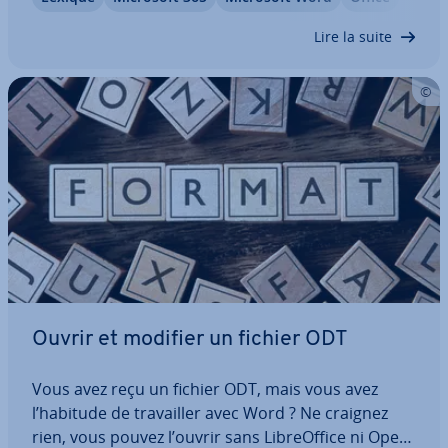
pré­dé­ces­seur, le format .doc ? Apprenez-en plus
sur les par­ti­cu­la­ri­tés de ce type de fichiers…
Lire la suite
Ouvrir et modifier un fichier ODT
Vous avez reçu un fichier ODT, mais vous avez
l’habitude de tra­vail­ler avec Word ? Ne craignez
rien, vous pouvez l’ouvrir sans Li­breOf­fice ni Ope­