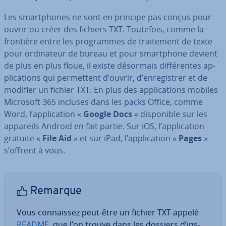
Les smart­phones ne sont en principe pas conçus pour
ouvrir ou créer des fichiers TXT. Toutefois, comme la
frontière entre les pro­grammes de trai­te­ment de texte
pour or­di­na­teur de bureau et pour smart­phone devient
de plus en plus floue, il existe désormais dif­fé­rentes ap­
pli­ca­tions qui per­met­tent d’ouvrir, d’en­re­gis­trer et de
modifier un fichier TXT. En plus des ap­pli­ca­tions mobiles
Microsoft 365 incluses dans les packs Office, comme
Word, l’ap­pli­ca­tion «
Google Docs
» dis­po­nible sur les
appareils Android en fait partie. Sur iOS, l’ap­pli­ca­tion
gratuite «
File Aid
» et sur iPad, l’ap­pli­ca­tion «
Pages
»
s’offrent à vous.
Remarque
Vous con­nais­sez peut-être un fichier TXT appelé
README
, que l’on trouve dans les dossiers d’ins­