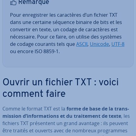
Remarque
Pour en­re­gis­trer les ca­rac­tères d’un fichier TXT
dans une certaine séquence binaire de bits et les
convertir en texte, un codage de ca­rac­tères est
né­ces­saire. Pour ce faire, on utilise des systèmes
de codage courants tels que
ASCII
,
Unicode
,
UTF-8
ou encore ISO 8859-1.
Ouvrir un fichier TXT : voici
comment faire
Comme le format TXT est la
forme de base de la trans­
mis­sion d’in­for­ma­tions et du trai­te­ment de texte
, les
fichiers TXT pré­sen­tent un grand avantage : ils peuvent
être traités et ouverts avec de nombreux pro­grammes