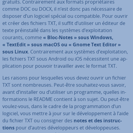
gratuits. Con­trai­re­ment aux formats pro­prié­taires
comme DOC ou DOCX, il n’est donc pas né­ces­saire de
disposer d’un logiciel spécial ou com­pa­tible. Pour ouvrir
et créer des fichiers TXT, il suffit d’utiliser un éditeur de
texte préins­tallé dans les systèmes d’ex­ploi­ta­tion
courants, comme
« Bloc-Notes » sous Windows,
« TextEdit » sous macOS ou « Gnome Text Editor »
sous Linux
. Con­trai­re­ment aux systèmes d’ex­ploi­ta­tion,
les fichiers TXT sous Android ou iOS né­ces­si­tent une ap­
pli­ca­tion pour pouvoir tra­vail­ler avec le format TXT.
Les raisons pour les­quelles vous devez ouvrir un fichier
TXT sont nom­breuses. Peut-être souhaitez-vous savoir,
avant d’installer ou d’utiliser un programme, quelles in­
for­ma­tions le README contient à son sujet. Ou peut-être
voulez-vous, dans le cadre de la pro­gram­ma­tion d’un
logiciel, vous mettre à jour sur le dé­ve­lop­pe­ment à l’aide
du fichier TXT ou consigner des
notes et des ins­truc­
tions
pour d’autres dé­ve­lop­peurs et dé­ve­lop­peuses.