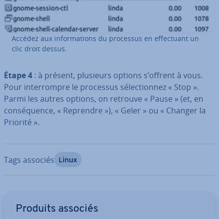
Accédez aux in­for­ma­tions du processus en ef­fec­tuant un
clic droit dessus.
Étape 4
: à présent, plusieurs options s’offrent à vous.
Pour in­ter­rompre le processus sé­lec­tion­nez « Stop ».
Parmi les autres options, on retrouve « Pause » (et, en
con­sé­quence, « Reprendre »), « Geler » ou « Changer la
Priorité ».
Tags associés
Linux
Aller au menu principal
Produits associés