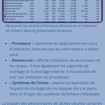
Découvrez les sections Processus, Res­sources et Systèmes
de Fichiers dans le ges­tion­naire de tâches.
«
Processus
» ré­per­to­rie les ap­pli­ca­tions en cours
d’uti­li­sa­tion. Vous pouvez les in­ter­rompre si né­ces­
saire.
«
Res­sources
» affiche l’uti­li­sa­tion du pro­ces­seur et
du réseau ; il liste également les capacités de
stockage et le stockage externe. Il est possible de
trier par uti­li­sa­tion du pro­ces­seur.
«
Systèmes de Fichier
» expose la ré­par­ti­tion de
l’espace de stockage de vos disques durs et par­ti­
tions et le type des systèmes de fichiers in­di­vi­duels.
La plupart des ges­tion­naires de tâches Ubuntu com­pren­