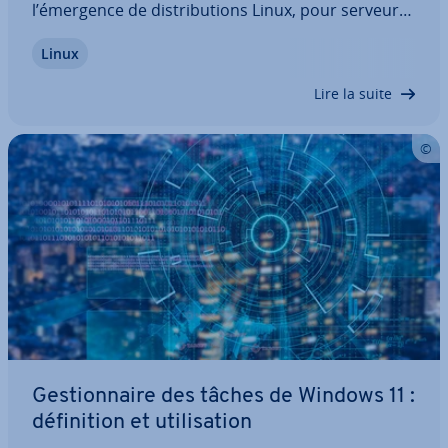
l’émergence de dis­tri­bu­tions Linux, pour serveur
et autres usages. Ce tour d’horizon présente les
Linux
meil­leures solutions, avec leurs avantages et leurs
in­con­vé­nients, ainsi que les dis­tri­bu­tions…
Lire la suite
Ges­tion­naire des tâches de Windows 11 :
dé­fi­ni­tion et uti­li­sa­tion