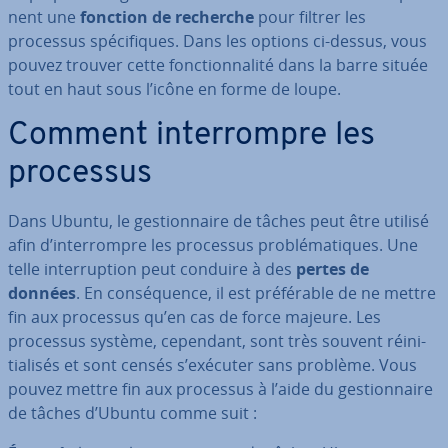
nent une
fonction de recherche
pour filtrer les
processus spé­ci­fiques. Dans les options ci-dessus, vous
pouvez trouver cette fonc­tion­na­lité dans la barre située
tout en haut sous l’icône en forme de loupe.
Comment in­ter­rompre les
processus
Dans Ubuntu, le ges­tion­naire de tâches peut être utilisé
afin d’in­ter­rompre les processus pro­blé­ma­tiques. Une
telle in­ter­rup­tion peut conduire à des
pertes de
données
. En con­sé­quence, il est pré­fé­rable de ne mettre
fin aux processus qu’en cas de force majeure. Les
processus système, cependant, sont très souvent réi­ni­
tia­li­sés et sont censés s’exécuter sans problème. Vous
pouvez mettre fin aux processus à l’aide du ges­tion­naire
de tâches d’Ubuntu comme suit :