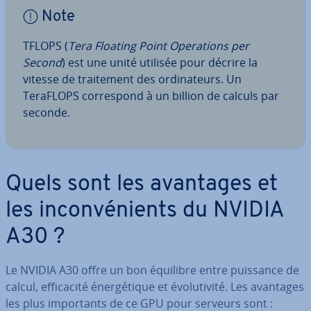
Note
TFLOPS (
Tera Floating Point Ope­ra­tions per
Second
) est une unité utilisée pour décrire la
vitesse de trai­te­ment des or­di­na­teurs. Un
TeraFLOPS cor­res­pond à un billion de calculs par
seconde.
Quels sont les avantages et
les in­con­vé­nients du NVIDIA
A30 ?
Le NVIDIA A30 offre un bon équilibre entre puissance de
calcul, ef­fi­ca­cité éner­gé­tique et évo­lu­ti­vité. Les avantages
les plus im­por­tants de ce GPU pour serveurs sont :