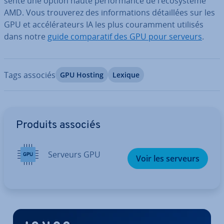
sente une option haute per­for­mance de l’éco­sys­tème
AMD. Vous trouverez des in­for­ma­tions dé­tail­lées sur les
GPU et ac­cé­lé­ra­teurs IA les plus cou­ram­ment utilisés
dans notre
guide com­pa­ra­tif des GPU pour serveurs
.
Tags associés
GPU Hosting
Lexique
Aller au menu principal
Produits associés
Serveurs GPU
Voir les serveurs