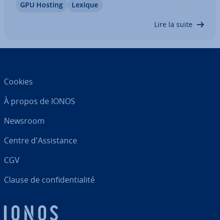
GPU Hosting
Lexique
tions IA et les data centers, elle ouvre aussi de
nouvelles pos­si­bi­li­tés pour les joueurs…
Lire la suite
Cookies
À propos de IONOS
Newsroom
Centre d'As­sis­tance
CGV
Clause de con­fi­den­tia­lité