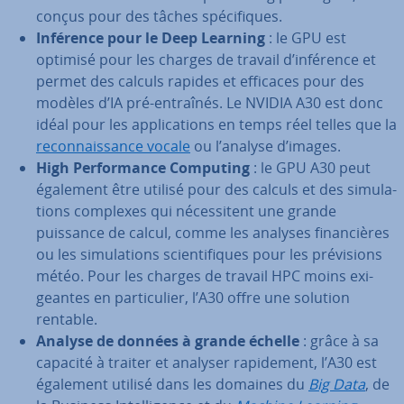
conçus pour des tâches spé­ci­fiques.
Inférence pour le Deep Learning
: le GPU est
optimisé pour les charges de travail d’inférence et
permet des calculs rapides et efficaces pour des
modèles d’IA pré-entraînés. Le NVIDIA A30 est donc
idéal pour les ap­pli­ca­tions en temps réel telles que la
re­con­nais­sance vocale
ou l’analyse d’images.
High Per­for­mance Computing
: le GPU A30 peut
également être utilisé pour des calculs et des si­mu­la­
tions complexes qui né­ces­si­tent une grande
puissance de calcul, comme les analyses fi­nan­cières
ou les si­mu­la­tions scien­ti­fiques pour les pré­vi­sions
météo. Pour les charges de travail HPC moins exi­
geantes en par­ti­cu­lier, l’A30 offre une solution
rentable.
Analyse de données à grande échelle
: grâce à sa
capacité à traiter et analyser ra­pi­de­ment, l’A30 est
également utilisé dans les domaines du
Big Data
, de