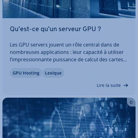
Qu’est-ce qu’un serveur GPU ?
Les GPU servers jouent un rôle central dans de
nom­breuses ap­pli­ca­tions : leur capacité à utiliser
l’im­pres­sion­nante puissance de calcul des cartes
gra­phiques aide dans de nombreux domaines
GPU Hosting
Lexique
comme le Machine Learning. Qu’est-ce qu’un
serveur GPU ? Quels sont ses avantages et pour…
Lire la suite