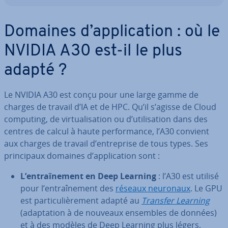
Domaines d’ap­pli­ca­tion : où le
NVIDIA A30 est-il le plus
adapté ?
Le NVIDIA A30 est conçu pour une large gamme de
charges de travail d’IA et de HPC. Qu’il s’agisse de Cloud
computing, de vir­tua­li­sa­tion ou d’uti­li­sa­tion dans des
centres de calcul à haute per­for­mance, l’A30 convient
aux charges de travail d’en­tre­prise de tous types. Ses
prin­ci­paux domaines d’ap­pli­ca­tion sont :
L’en­traî­ne­ment en Deep Learning
: l’A30 est utilisé
pour l’en­traî­ne­ment des
réseaux neuronaux
. Le GPU
est par­ti­cu­liè­re­ment adapté au
Transfer Learning
(adap­ta­tion à de nouveaux ensembles de données)
et à des modèles de Deep Learning plus légers,