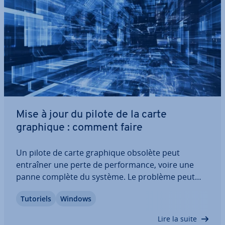
Mise à jour du pilote de la carte
graphique : comment faire
Un pilote de carte graphique obsolète peut
entraîner une perte de per­for­mance, voire une
panne complète du système. Le problème peut
être évité en ef­fec­tuant des mises à jour au­to­ma­
Tutoriels
Windows
tiques des pilotes. Si cela échoue, les mises à jour
de la carte graphique peuvent également être…
Lire la suite