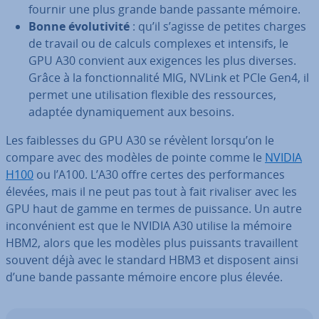
fournir une plus grande bande passante mémoire.
Bonne évo­lu­ti­vité
: qu’il s’agisse de petites charges
de travail ou de calculs complexes et intensifs, le
GPU A30 convient aux exigences les plus diverses.
Grâce à la fonc­tion­na­lité MIG, NVLink et PCIe Gen4, il
permet une uti­li­sa­tion flexible des res­sources,
adaptée dy­na­mi­que­ment aux besoins.
Les fai­blesses du GPU A30 se révèlent lorsqu’on le
compare avec des modèles de pointe comme le
NVIDIA
H100
ou l’A100. L’A30 offre certes des per­for­mances
élevées, mais il ne peut pas tout à fait rivaliser avec les
GPU haut de gamme en termes de puissance. Un autre
in­con­vé­nient est que le NVIDIA A30 utilise la mémoire
HBM2, alors que les modèles plus puissants tra­vail­lent
souvent déjà avec le standard HBM3 et disposent ainsi
d’une bande passante mémoire encore plus élevée.