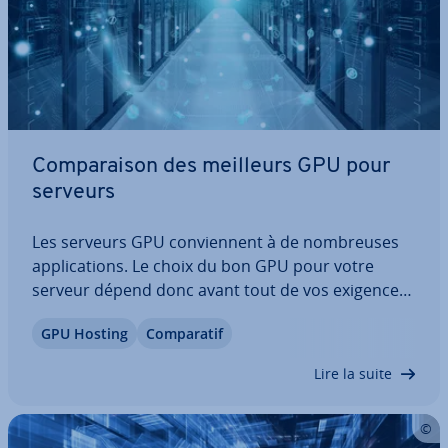
Com­pa­rai­son des meilleurs GPU pour
serveurs
Les serveurs GPU con­vien­nent à de nom­breuses
ap­pli­ca­tions. Le choix du bon GPU pour votre
serveur dépend donc avant tout de vos exigences.
Découvrez notre com­pa­rai­son des derniers GPU
GPU Hosting
Com­pa­ra­tif
NVIDIA H100 et A30 avec les Intel Gaudi 2 et Gaudi
3. Nous exa­mi­ne­rons en détail leurs…
Lire la suite