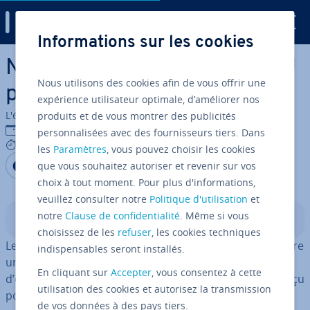
Digital Guide
Informations sur les cookies
Aller au contenu principal
NVIDIA A30 : portrait du GPU
Nous utilisons des cookies afin de vous offrir une
pour serveurs
expérience utilisateur optimale, d’améliorer nos
L'équipe édi­to­riale IONOS
produits et de vous montrer des publicités
02/06/2025
personnalisées avec des fournisseurs tiers. Dans
7 mins
les
Paramètres
, vous pouvez choisir les cookies
Partager sur Facebook
Partager sur Twitter
Partager sur LinkedIn
que vous souhaitez autoriser et revenir sur vos
choix à tout moment. Pour plus d'informations,
veuillez consulter notre
Politique d'utilisation
et
notre
Clause de confidentialité
. Même si vous
Sommaire
choisissez de les
refuser
, les cookies techniques
Le NVIDIA A30 est un GPU pour serveurs flexible qui offre
indispensables seront installés.
une ac­cé­lé­ra­tion de calcul pour les charges de travail
En cliquant sur
Accepter
, vous consentez à cette
d’en­tre­prise les plus diverses. Il a été spé­cia­le­ment conçu
utilisation des cookies et autorisez la transmission
pour l’inférence IA, le Deep Learning et le
High Per­for­
de vos données à des pays tiers.