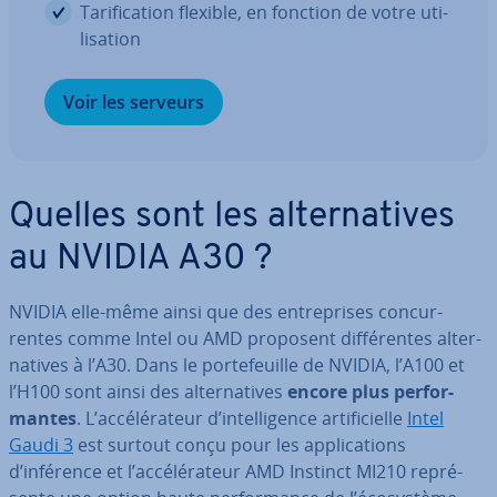
Ta­ri­fi­ca­tion flexible, en fonction de votre uti­
li­sa­tion
Voir les serveurs
Quelles sont les al­ter­na­tives
au NVIDIA A30 ?
NVIDIA elle-même ainsi que des en­tre­prises con­cur­
rentes comme Intel ou AMD proposent dif­fé­rentes al­ter­
na­tives à l’A30. Dans le por­te­feuille de NVIDIA, l’A100 et
l’H100 sont ainsi des al­ter­na­tives
encore plus per­for­
mantes
. L’ac­cé­lé­ra­teur d’in­tel­li­gence ar­ti­fi­cielle
Intel
Gaudi 3
est surtout conçu pour les ap­pli­ca­tions
d’inférence et l’ac­cé­lé­ra­teur AMD Instinct MI210 re­pré­