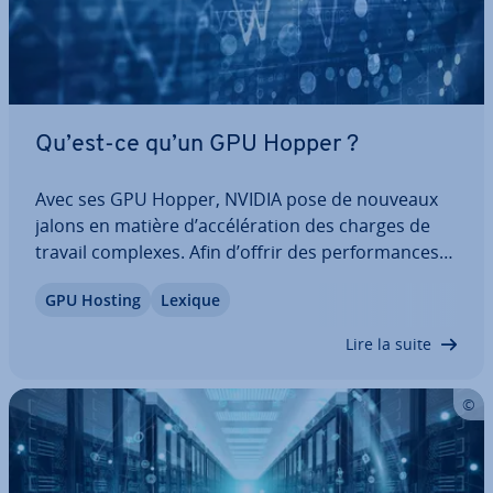
Qu’est-ce qu’un GPU Hopper ?
Avec ses GPU Hopper, NVIDIA pose de nouveaux
jalons en matière d’ac­cé­lé­ra­tion des charges de
travail complexes. Afin d’offrir des per­for­mances
maximales pour les ap­pli­ca­tions IA et HPC, la
GPU Hosting
Lexique
dernière gé­né­ra­tion de GPU a été dotée d’une
série d’in­no­va­tions majeures ! Découvrez ce…
Lire la suite