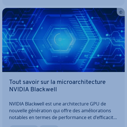
Tout savoir sur la mi­croar­chi­tec­ture
NVIDIA Blackwell
NVIDIA Blackwell est une ar­chi­tec­ture GPU de
nouvelle gé­né­ra­tion qui offre des amé­lio­ra­tions
notables en termes de per­for­mance et d’ef­fi­ca­cité.
Par­ti­cu­liè­re­ment pro­met­teuse pour les ap­pli­ca­