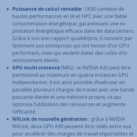
Puissance de calcul rentable
: l’A30 combine de
hautes per­for­mances en IA et HPC avec une faible
con­som­ma­tion éner­gé­tique, ga­ran­tis­sant une ex­
ploi­ta­tion éner­gé­tique efficace dans les data centers.
Grâce à son bon rapport qualité/prix, il convient par­
fai­te­ment aux en­tre­prises qui ont besoin d’un GPU
per­for­mant, mais qui veulent éviter des coûts d’in­
ves­tis­se­ment élevés.
GPU multi-instance
(MIG) : le NVIDIA A30 peut être
par­ti­tionné au maximum en quatre instances GPU
in­dé­pen­dantes. Il est ainsi possible d’exécuter en
parallèle plusieurs charges de travail avec une bande
passante élevée et une mémoire propre, ce qui
optimise l’uti­li­sa­tion des res­sources et augmente
l’ef­fi­ca­cité.
NVLink de nouvelle gé­né­ra­tion
: grâce à NVIDIA
NVLink, deux GPU A30 peuvent être reliés entre eux
pour accélérer des charges de travail im­por­tantes et