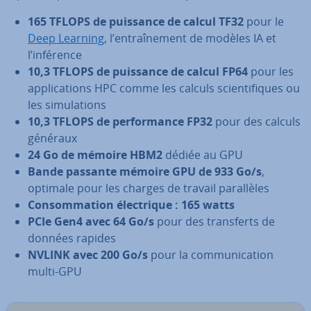
165 TFLOPS de puissance de calcul TF32
pour le
Deep Learning
, l’en­traî­ne­ment de modèles IA et
l’inférence
10,3 TFLOPS de puissance de calcul FP64
pour les
ap­pli­ca­tions HPC comme les calculs scien­ti­fiques ou
les si­mu­la­tions
10,3 TFLOPS de per­for­mance FP32
pour des calculs
généraux
24 Go de mémoire HBM2
dédiée au GPU
Bande passante mémoire GPU de 933 Go/s
,
optimale pour les charges de travail pa­ral­lèles
Con­som­ma­tion élec­trique : 165 watts
PCIe Gen4 avec 64 Go/s
pour des trans­ferts de
données rapides
NVLINK avec 200 Go/s
pour la com­mu­ni­ca­tion
multi-GPU