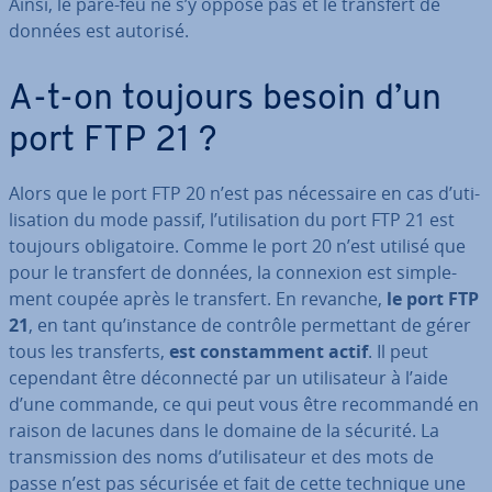
Ainsi, le pare-feu ne s’y oppose pas et le transfert de
données est autorisé.
A-t-on toujours besoin d’un
port FTP 21 ?
Alors que le port FTP 20 n’est pas né­ces­saire en cas d’uti­
li­sa­tion du mode passif, l’uti­li­sa­tion du port FTP 21 est
toujours obli­ga­toire. Comme le port 20 n’est utilisé que
pour le transfert de données, la connexion est sim­ple­
ment coupée après le transfert. En revanche,
le port FTP
21
, en tant qu’instance de contrôle per­met­tant de gérer
tous les trans­ferts,
est cons­tam­ment actif
. Il peut
cependant être dé­con­necté par un uti­li­sa­teur à l’aide
d’une commande, ce qui peut vous être re­com­mandé en
raison de lacunes dans le domaine de la sécurité. La
trans­mis­sion des noms d’uti­li­sa­teur et des mots de
passe n’est pas sécurisée et fait de cette technique une