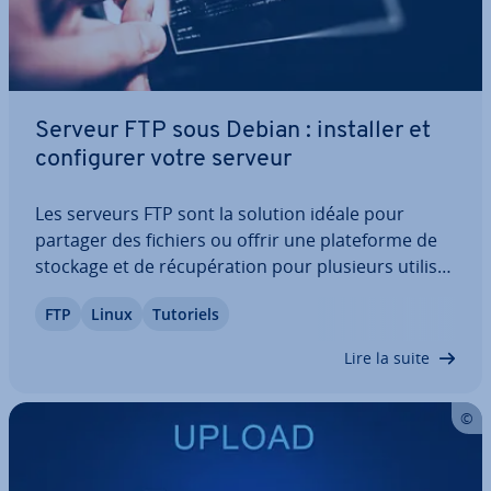
Serveur FTP sous Debian : installer et
con­fi­gu­rer votre serveur
Les serveurs FTP sont la solution idéale pour
partager des fichiers ou offrir une pla­te­forme de
stockage et de ré­cu­pé­ra­tion pour plusieurs uti­li­sa­
teurs. La tech­no­lo­gie serveur-client joue aussi un
FTP
Linux
Tutoriels
rôle central dans la main­te­nance des sites Web.
Découvrez dans cet article un…
Lire la suite