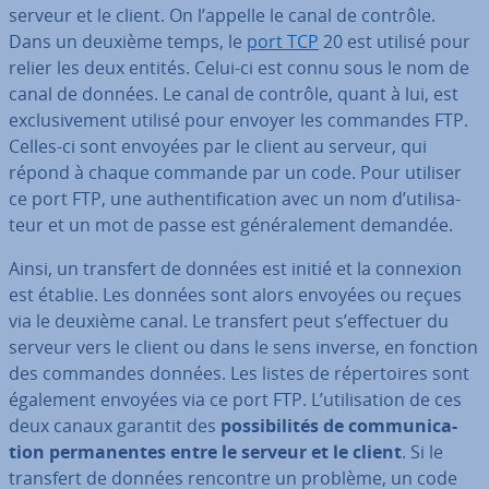
serveur et le client. On l’appelle le canal de contrôle.
Dans un deuxième temps, le
port TCP
20 est utilisé pour
relier les deux entités. Celui-ci est connu sous le nom de
canal de données. Le canal de contrôle, quant à lui, est
ex­clu­si­ve­ment utilisé pour envoyer les commandes FTP.
Celles-ci sont envoyées par le client au serveur, qui
répond à chaque commande par un code. Pour utiliser
ce port FTP, une au­then­ti­fi­ca­tion avec un nom d’uti­li­sa­
teur et un mot de passe est gé­né­ra­le­ment demandée.
Ainsi, un transfert de données est initié et la connexion
est établie. Les données sont alors envoyées ou reçues
via le deuxième canal. Le transfert peut s’effectuer du
serveur vers le client ou dans le sens inverse, en fonction
des commandes données. Les listes de ré­per­toires sont
également envoyées via ce port FTP. L’uti­li­sa­tion de ces
deux canaux garantit des
pos­si­bi­li­tés de com­mu­ni­ca­
tion per­ma­nentes entre le serveur et le client
. Si le
transfert de données rencontre un problème, un code