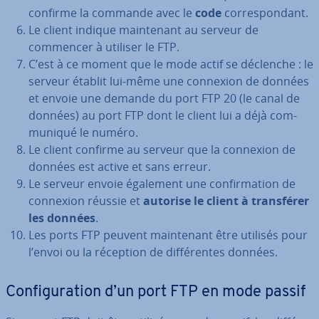
confirme la commande avec le
code
cor­res­pon­dant.
Le client indique main­te­nant au serveur de
commencer à utiliser le FTP.
C’est à ce moment que le mode actif se déclenche : le
serveur établit lui-même une connexion de données
et envoie une demande du port FTP 20 (le canal de
données) au port FTP dont le client lui a déjà com­
mu­ni­qué le numéro.
Le client confirme au serveur que la connexion de
données est active et sans erreur.
Le serveur envoie également une con­fir­ma­tion de
connexion réussie et
autorise le client à trans­fé­rer
les données
.
Les ports FTP peuvent main­te­nant être utilisés pour
l’envoi ou la réception de dif­fé­rentes données.
Con­fi­gu­ra­tion d’un port FTP en mode passif