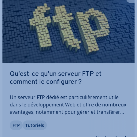
Qu’est-ce qu’un serveur FTP et
comment le con­fi­gu­rer ?
Un serveur FTP dédié est par­ti­cu­liè­re­ment utile
dans le dé­ve­lop­pe­ment Web et offre de nombreux
avantages, notamment pour gérer et trans­fé­rer
des fichiers. Bien que la procédure puisse sembler
FTP
Tutoriels
complexe au premier abord, nous vous montrons
comment con­fi­gu­rer sim­ple­ment, en quelques…