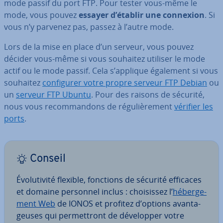
mode passif du port FTP. Pour tester vous-même le
mode, vous pouvez
essayer d’établir une connexion
. Si
vous n’y parvenez pas, passez à l’autre mode.
Lors de la mise en place d’un serveur, vous pouvez
décider vous-même si vous souhaitez utiliser le mode
actif ou le mode passif. Cela s’applique également si vous
souhaitez
con­fi­gu­rer votre propre serveur FTP Debian
ou
un
serveur FTP Ubuntu
. Pour des raisons de sécurité,
nous vous re­com­man­dons de ré­gu­liè­re­ment
vérifier les
ports
.
Conseil
Évo­lu­ti­vité flexible, fonctions de sécurité efficaces
et domaine personnel inclus : choi­sis­sez l’
hé­ber­ge­
ment Web
de IONOS et profitez d’options avan­ta­
geuses qui per­met­tront de dé­ve­lop­per votre