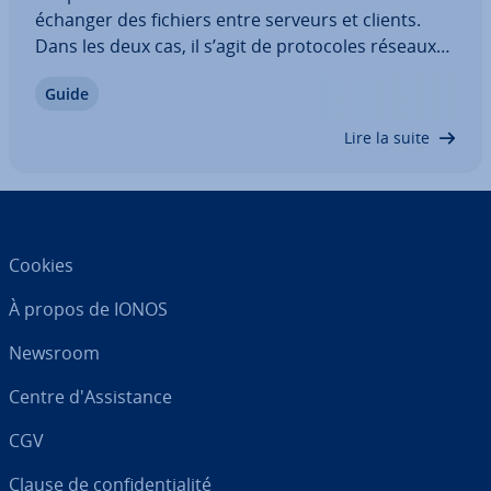
échanger des fichiers entre serveurs et clients.
Dans les deux cas, il s’agit de pro­to­coles réseaux
qui per­met­tent de trans­fé­rer des données via des
Guide
réseaux IP. Découvrez quelles sont les dif­fé­rences
entre FTP vs. SFTP et quel…
Lire la suite
Cookies
À propos de IONOS
Newsroom
Centre d'As­sis­tance
CGV
Clause de con­fi­den­tia­lité