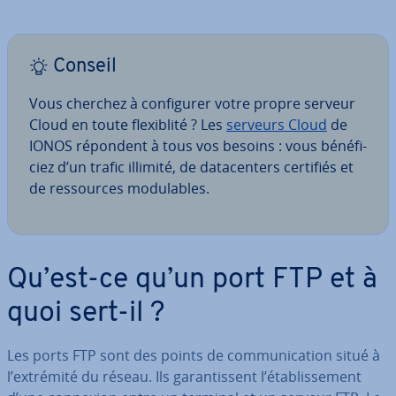
Conseil
Vous cherchez à con­fi­gu­rer votre propre serveur
Cloud en toute flexi­blité ? Les
serveurs Cloud
de
IONOS répondent à tous vos besoins : vous bé­né­fi­
ciez d’un trafic illimité, de da­ta­cen­ters certifiés et
de res­sources mo­du­lables.
Qu’est-ce qu’un port FTP et à
quoi sert-il ?
Les ports FTP sont des points de com­mu­ni­ca­tion situé à
l’extrémité du réseau. Ils ga­ran­tis­sent l’éta­blis­se­ment