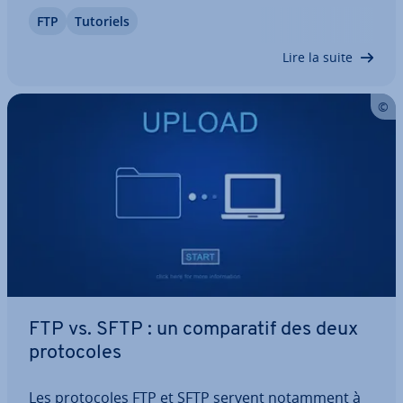
ce tutoriel sur le serveur FTP Ubuntu, vous ap­
FTP
Tutoriels
pren­drez étape par étape comment installer, con­
fi­gu­rer et faire fonc­tion­ner votre propre…
Lire la suite
FTP vs. SFTP : un com­pa­ra­tif des deux
pro­to­coles
Les pro­to­coles FTP et SFTP servent notamment à