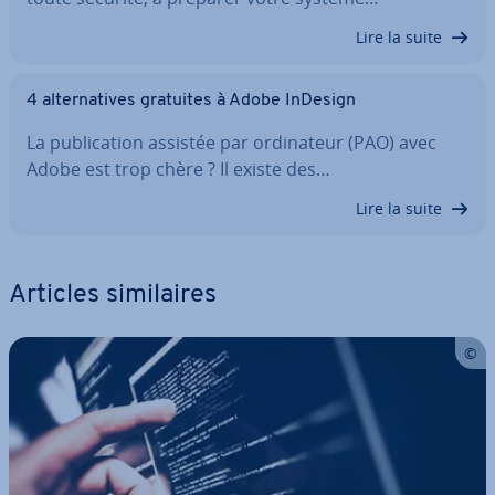
Lire la suite
4 al­ter­na­tives gratuites à Adobe InDesign
La pu­bli­ca­tion assistée par or­di­na­teur (PAO) avec
Adobe est trop chère ? Il existe des…
Lire la suite
Articles si­mi­laires