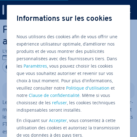
Digital Guide
Informations sur les cookies
Aller au contenu principal
Ports FTP : aperçu du mode
Nous utilisons des cookies afin de vous offrir une
actif et passif
expérience utilisateur optimale, d’améliorer nos
L'équipe édi­to­riale IONOS
produits et de vous montrer des publicités
06/07/2023
personnalisées avec des fournisseurs tiers. Dans
Partager sur Facebook
Partager sur Twitter
Partager sur LinkedIn
les
Paramètres
, vous pouvez choisir les cookies
que vous souhaitez autoriser et revenir sur vos
choix à tout moment. Pour plus d'informations,
veuillez consulter notre
Politique d'utilisation
et
Sommaire
notre
Clause de confidentialité
. Même si vous
Les ports FTP sont des points de com­mu­ni­ca­tion. Ils per­
choisissez de les
refuser
, les cookies techniques
met­tent la trans­mis­sion de données entre le terminal et
indispensables seront installés.
le serveur grâce au protocole FTP. On distingue les ports
En cliquant sur
Accepter
, vous consentez à cette
FTP en mode passif et ceux en mode actif. Ce protocole
utilisation des cookies et autorisez la transmission
est toutefois re­la­ti­ve­ment peu sûr.
de vos données à des pays tiers.