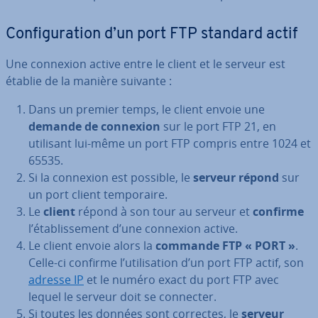
Con­fi­gu­ra­tion d’un port FTP standard actif
Une connexion active entre le client et le serveur est
établie de la manière suivante :
Dans un premier temps, le client envoie une
demande de connexion
sur le port FTP 21, en
utilisant lui-même un port FTP compris entre 1024 et
65535.
Si la connexion est possible, le
serveur répond
sur
un port client tem­po­raire.
Le
client
répond à son tour au serveur et
confirme
l’éta­blis­se­ment d’une connexion active.
Le client envoie alors la
commande FTP « PORT »
.
Celle-ci confirme l’uti­li­sa­tion d’un port FTP actif, son
adresse IP
et le numéro exact du port FTP avec
lequel le serveur doit se connecter.
Si toutes les données sont correctes, le
serveur