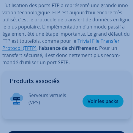
L’uti­li­sa­tion des ports FTP a re­pré­senté une grande in­no­
va­tion tech­no­lo­gique. FTP est aujourd’hui encore très
utilisé, c’est le protocole de transfert de données en ligne
le plus populaire. L’im­plé­men­ta­tion d’un mode passif a
également été une étape im­por­tante. Le grand défaut du
FTP est toutefois, comme pour le
Trivial File Transfer
Protocol (TFTP)
,
l’absence de chif­fre­ment
. Pour un
transfert sécurisé, il est donc nettement plus re­com­
mandé d’utiliser un port SFTP.
Aller au menu principal
Produits associés
Serveurs virtuels
Voir les packs
(VPS)