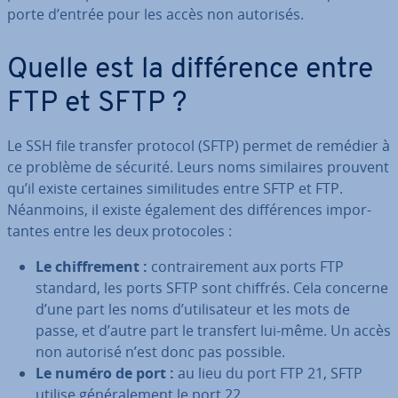
porte d’entrée pour les accès non autorisés.
Quelle est la dif­fé­rence entre
FTP et SFTP ?
Le SSH file transfer protocol (SFTP) permet de remédier à
ce problème de sécurité. Leurs noms si­mi­laires prouvent
qu’il existe certaines si­mi­li­tudes entre SFTP et FTP.
Néanmoins, il existe également des dif­fé­rences im­por­
tantes entre les deux pro­to­coles :
Le chif­fre­ment :
con­trai­re­ment aux ports FTP
standard, les ports SFTP sont chiffrés. Cela concerne
d’une part les noms d’uti­li­sa­teur et les mots de
passe, et d’autre part le transfert lui-même. Un accès
non autorisé n’est donc pas possible.
Le numéro de port :
au lieu du port FTP 21, SFTP
utilise gé­né­ra­le­ment le port 22.