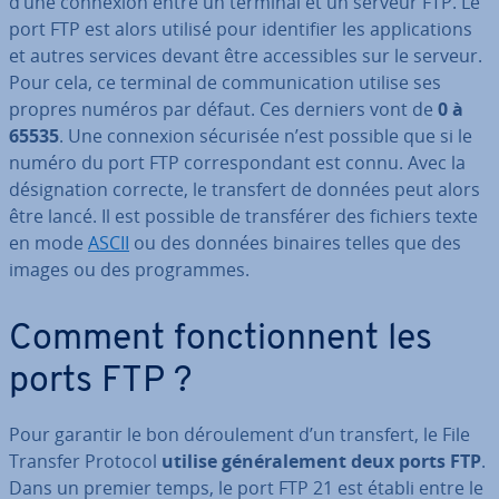
d’une connexion entre un terminal et un serveur FTP. Le
port FTP est alors utilisé pour iden­ti­fier les ap­pli­ca­tions
et autres services devant être ac­ces­sibles sur le serveur.
Pour cela, ce terminal de com­mu­ni­ca­tion utilise ses
propres numéros par défaut. Ces derniers vont de
0 à
65535
. Une connexion sécurisée n’est possible que si le
numéro du port FTP cor­res­pon­dant est connu. Avec la
dé­sig­na­tion correcte, le transfert de données peut alors
être lancé. Il est possible de trans­fé­rer des fichiers texte
en mode
ASCII
ou des données binaires telles que des
images ou des pro­grammes.
Comment fonc­tion­nent les
ports FTP ?
Pour garantir le bon dé­rou­le­ment d’un transfert, le File
Transfer Protocol
utilise gé­né­ra­le­ment deux ports FTP
.
Dans un premier temps, le port FTP 21 est établi entre le