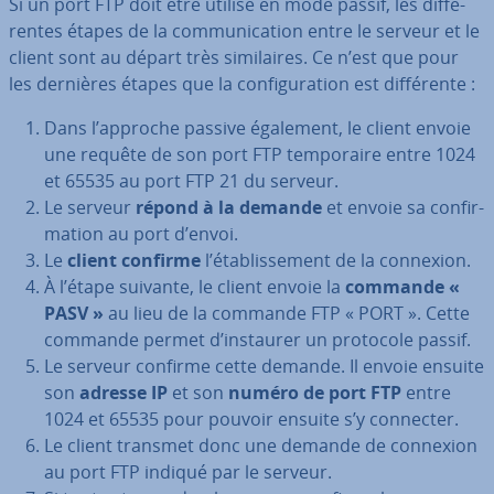
Si un port FTP doit être utilisé en mode passif, les dif­fé­
rentes étapes de la com­mu­ni­ca­tion entre le serveur et le
client sont au départ très si­mi­laires. Ce n’est que pour
les dernières étapes que la con­fi­gu­ra­tion est dif­fé­rente :
Dans l’approche passive également, le client envoie
une requête de son port FTP tem­po­raire entre 1024
et 65535 au port FTP 21 du serveur.
Le serveur
répond à la demande
et envoie sa con­fir­
ma­tion au port d’envoi.
Le
client confirme
l’éta­blis­se­ment de la connexion.
À l’étape suivante, le client envoie la
commande «
PASV »
au lieu de la commande FTP « PORT ». Cette
commande permet d’instaurer un protocole passif.
Le serveur confirme cette demande. Il envoie ensuite
son
adresse IP
et son
numéro de port FTP
entre
1024 et 65535 pour pouvoir ensuite s’y connecter.
Le client transmet donc une demande de connexion
au port FTP indiqué par le serveur.