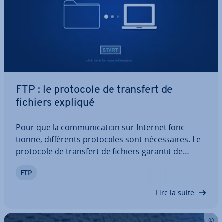
FTP : le protocole de transfert de
fichiers expliqué
Pour que la com­mu­ni­ca­tion sur Internet fonc­
tionne, dif­fé­rents pro­to­coles sont né­ces­saires. Le
protocole de transfert de fichiers garantit de
pouvoir té­lé­char­ger des données vers et depuis
FTP
un serveur. En par­ti­cu­lier dans le cadre de la
création de sites Web, le FTP entre en jeu à…
Lire la suite