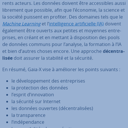
rents acteurs. Les données doivent être ac­ces­sibles aussi
librement que possible, afin que l’économie, la science et
la société puissent en profiter. Des domaines tels que le
Machine Learning
et l’
in­tel­li­gence ar­ti­fi­cielle (IA)
doivent
également être ouverts aux petites et moyennes en­tre­
prises, en créant et en mettant à dis­po­si­tion des pools
de données communs pour l’analyse, la formation à l’IA
et bien d’autres choses encore. Une approche
dé­cen­tra­
li­sée
doit assurer la stabilité et la sécurité.
En résumé, Gaia-X vise à améliorer les points suivants :
le dé­ve­lop­pe­ment des en­tre­prises
la pro­tec­tion des données
l’esprit d’in­no­va­tion
la sécurité sur Internet
les données ouvertes (dé­cen­tra­li­sées)
la trans­pa­rence
l’in­dé­pen­dance