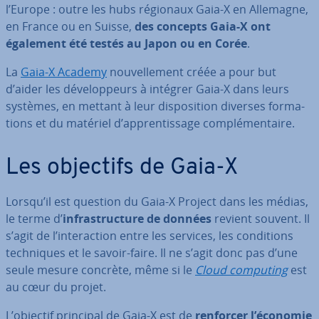
l’Europe : outre les hubs régionaux Gaia-X en Allemagne,
en France ou en Suisse,
des concepts Gaia-X ont
également été testés au Japon ou en Corée
.
La
Gaia-X Academy
nou­vel­le­ment créée a pour but
d’aider les dé­ve­lop­peurs à intégrer Gaia-X dans leurs
systèmes, en mettant à leur dis­po­si­tion diverses for­ma­
tions et du matériel d’ap­pren­tis­sage com­plé­men­taire.
Les objectifs de Gaia-X
Lorsqu’il est question du Gaia-X Project dans les médias,
le terme d’
in­fras­truc­ture de données
revient souvent. Il
s’agit de l’in­te­rac­tion entre les services, les con­di­tions
tech­niques et le savoir-faire. Il ne s’agit donc pas d’une
seule mesure concrète, même si le
Cloud computing
est
au cœur du projet.
L’objectif principal de Gaia-X est de
renforcer l’économie