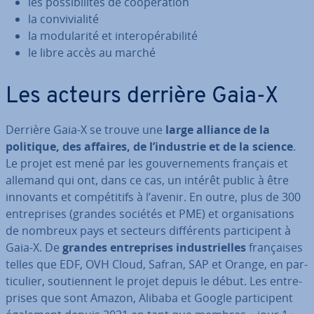
les pos­si­bi­li­tés de coo­pé­ra­tion
la con­vi­via­lité
la mo­du­la­rité et in­te­ro­pé­ra­bi­lité
le libre accès au marché
Les acteurs derrière Gaia-X
Derrière Gaia-X se trouve une
large alliance de la
politique, des affaires, de l’industrie et de la science
.
Le projet est mené par les gou­ver­ne­ments français et
allemand qui ont, dans ce cas, un intérêt public à être
innovants et com­pé­ti­tifs à l’avenir. En outre, plus de 300
en­tre­prises (grandes sociétés et PME) et or­ga­ni­sa­tions
de nombreux pays et secteurs dif­fé­rents par­ti­ci­pent à
Gaia-X. De
grandes en­tre­prises in­dus­trielles
fran­çaises
telles que EDF, OVH Cloud, Safran, SAP et Orange, en par­
ti­cu­lier, sou­tien­nent le projet depuis le début. Les en­tre­
prises que sont Amazon, Alibaba et Google par­ti­ci­pent