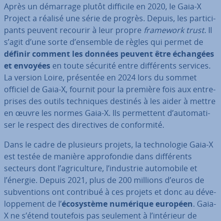
Après un démarrage plutôt difficile en 2020, le Gaia-X
Project a réalisé une série de progrès. Depuis, les par­ti­ci­
pants peuvent recourir à leur propre
framework trust
. Il
s’agit d’une sorte d’ensemble de règles qui permet de
définir comment les données peuvent être échangées
et envoyées
en toute sécurité entre dif­fé­rents services.
La version Loire, présentée en 2024 lors du sommet
officiel de Gaia-X, fournit pour la première fois aux en­tre­
prises des outils tech­niques destinés à les aider à mettre
en œuvre les normes Gaia-X. Ils per­met­tent d’au­to­ma­ti­
ser le respect des di­rec­tives de con­for­mité.
Dans le cadre de plusieurs projets, la tech­no­lo­gie Gaia-X
est testée de manière ap­pro­fon­die dans dif­fé­rents
secteurs dont l’agri­cul­ture, l’industrie au­to­mo­bile et
l’énergie. Depuis 2021, plus de 200 millions d’euros de
sub­ven­tions ont contribué à ces projets et donc au dé­ve­
lop­pe­ment de l’
éco­sys­tème numérique européen
. Gaia-
X ne s’étend toutefois pas seulement à l’intérieur de