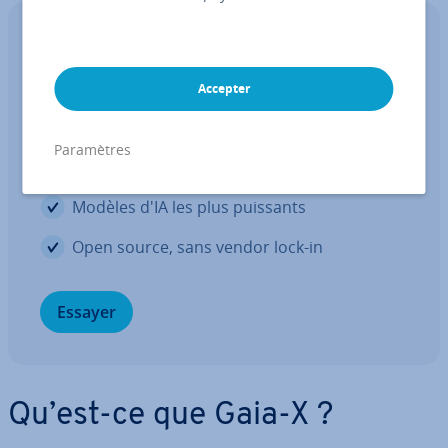
IONOS CLOUD AI Model Hub
Votre pla­te­forme d'IA mul­ti­mo­dale
Accepter
sécurisée
Paramètres
Conforme au RGPD et hébergée en toute
sécurité en Europe
Modèles d'IA les plus puissants
Open source, sans vendor lock-in
Essayer
Qu’est-ce que Gaia-X ?