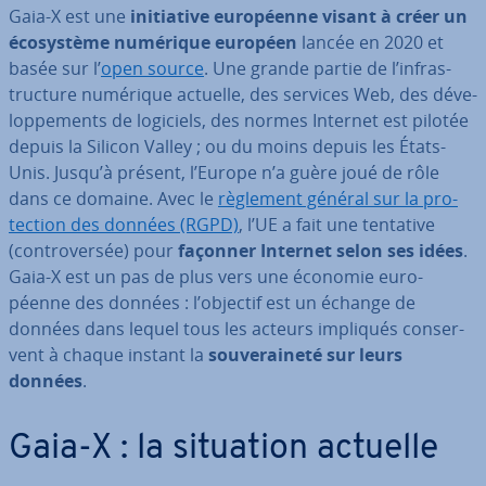
Gaia-X est une
ini­tia­tive eu­ro­péenne visant à créer un
éco­sys­tème numérique européen
lancée en 2020 et
basée sur l’
open source
. Une grande partie de l’in­fras­
truc­ture numérique actuelle, des services Web, des dé­ve­
lop­pe­ments de logiciels, des normes Internet est pilotée
depuis la Silicon Valley ; ou du moins depuis les États-
Unis. Jusqu’à présent, l’Europe n’a guère joué de rôle
dans ce domaine. Avec le
règlement général sur la pro­
tec­tion des données (RGPD)
, l’UE a fait une tentative
(con­tro­ver­sée) pour
façonner Internet selon ses idées
.
Gaia-X est un pas de plus vers une économie eu­ro­
péenne des données : l’objectif est un échange de
données dans lequel tous les acteurs impliqués con­ser­
vent à chaque instant la
sou­ve­rai­neté sur leurs
données
.
Gaia-X : la situation actuelle