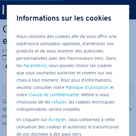
Digital Guide
Informations sur les cookies
Aller au contenu principal
Gaia-X : le projet numérique
Nous utilisons des cookies afin de vous offrir une
européen
expérience utilisateur optimale, d’améliorer nos
L'équipe édi­to­riale IONOS
produits et de vous montrer des publicités
10/06/2025
personnalisées avec des fournisseurs tiers. Dans
Partager sur Facebook
Partager sur Twitter
Partager sur LinkedIn
les
Paramètres
, vous pouvez choisir les cookies
que vous souhaitez autoriser et revenir sur vos
choix à tout moment. Pour plus d'informations,
veuillez consulter notre
Politique d'utilisation
et
Sommaire
notre
Clause de confidentialité
. Même si vous
Gaia-X est une in­fras­truc­ture de données eu­ro­péenne
choisissez de les
refuser
, les cookies techniques
qui met l’accent sur la sécurité, la trans­pa­rence et la pro­
indispensables seront installés.
tec­tion des données. L’idée a été lancée par les gou­ver­
En cliquant sur
Accepter
, vous consentez à cette
ne­ments français et allemand.
utilisation des cookies et autorisez la transmission
de vos données à des pays tiers.