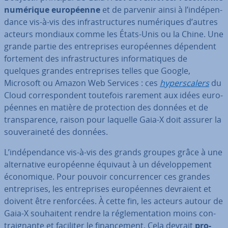
numérique eu­ro­péenne
et de parvenir ainsi à l’in­dé­pen­
dance vis-à-vis des in­fras­truc­tures nu­mé­riques d’autres
acteurs mondiaux comme les États-Unis ou la Chine. Une
grande partie des en­tre­prises eu­ro­péennes dépendent
fortement des in­fras­truc­tures in­for­ma­tiques de
quelques grandes en­tre­prises telles que Google,
Microsoft ou Amazon Web Services : ces
hy­pers­ca­lers
du
Cloud cor­res­pon­dent toutefois rarement aux idées eu­ro­
péennes en matière de pro­tec­tion des données et de
trans­pa­rence, raison pour laquelle Gaia-X doit assurer la
sou­ve­rai­neté des données.
L’in­dé­pen­dance vis-à-vis des grands groupes grâce à une
al­ter­na­tive eu­ro­péenne équivaut à un dé­ve­lop­pe­ment
éco­no­mique. Pour pouvoir con­cur­ren­cer ces grandes
en­tre­prises, les en­tre­prises eu­ro­péennes devraient et
doivent être ren­for­cées. À cette fin, les acteurs autour de
Gaia-X sou­hai­tent rendre la ré­gle­men­ta­tion moins con­
traig­nante et faciliter le fi­nan­ce­ment. Cela devrait
pro­