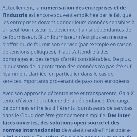
Ac­tuel­le­ment, la
nu­mé­ri­sa­tion des en­tre­prises et de
l’industrie
est encore souvent empêchée par le fait que
les en­tre­prises doivent donner leurs données sensibles à
un seul four­nis­seur et de­vien­nent ainsi dé­pen­dantes de
ce four­nis­seur. Si un four­nis­seur n’est plus en mesure
d’offrir ou de fournir son service (par exemple en raison
de tensions po­li­tiques), il faut s’attendre à des
dommages et des temps d’arrêt con­si­dé­rables. De plus,
la question de la pro­tec­tion des données n’a pas été suf­
fi­sam­ment clarifiée, en par­ti­cu­lier dans le cas de
services im­por­tants provenant de pays non européens.
Avec son approche dé­cen­tra­li­sée et trans­pa­rente, Gaia-X
tente d’éviter le problème de la dé­pen­dance. L’échange
de données entre les dif­fé­rents four­nis­seurs de services
dans le Cloud doit être gran­de­ment simplifié.
Des in­ter­
faces ouvertes, des solutions open source et des
normes in­ter­na­tio­nales
devraient rendre l’in­te­ro­pé­ra­