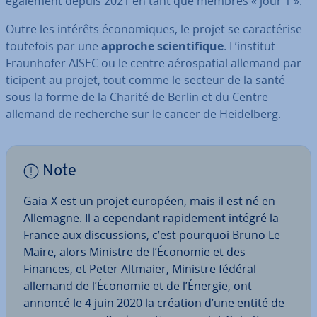
également depuis 2021 en tant que membres « jour 1 ».
Outre les intérêts éco­no­miques, le projet se ca­rac­té­rise
toutefois par une
approche scien­ti­fique
. L’institut
Fraun­ho­fer AISEC ou le centre aé­ros­pa­tial allemand par­
ti­ci­pent au projet, tout comme le secteur de la santé
sous la forme de la Charité de Berlin et du Centre
allemand de recherche sur le cancer de Hei­del­berg.
Note
Gaia-X est un projet européen, mais il est né en
Allemagne. Il a cependant ra­pi­de­ment intégré la
France aux dis­cus­sions, c’est pourquoi Bruno Le
Maire, alors Ministre de l’Économie et des
Finances, et Peter Altmaier, Ministre fédéral
allemand de l’Économie et de l’Énergie, ont
annoncé le 4 juin 2020 la création d’une entité de