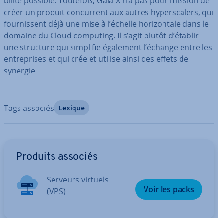
bi­lité possible. Toutefois, Gaia-X n’a pas pour mission de
créer un produit con­cur­rent aux autres hy­pers­ca­lers, qui
four­nis­sent déjà une mise à l’échelle ho­ri­zon­tale dans le
domaine du Cloud computing. Il s’agit plutôt d’établir
une structure qui simplifie également l’échange entre les
en­tre­prises et qui crée et utilise ainsi des effets de
synergie.
Tags associés
Lexique
Aller au menu principal
Produits associés
Serveurs virtuels
Voir les packs
(VPS)