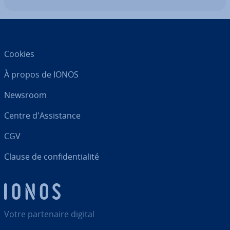
Cookies
À propos de IONOS
Newsroom
Centre d'As­sis­tance
CGV
Clause de con­fi­den­tia­lité
Votre par­te­naire digital