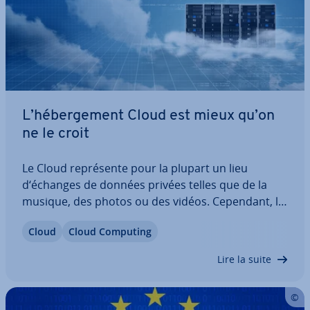
L’hé­ber­ge­ment Cloud est mieux qu’on
ne le croit
Le Cloud re­pré­sente pour la plupart un lieu
d‘échanges de données privées telles que de la
musique, des photos ou des vidéos. Cependant, la
tech­no­lo­gie qu'il dissimule semble pour le moins
Cloud
Cloud Computing
nébuleuse pour la plupart d'entre nous. Saviez-
vous par exemple que des sites Internet mais…
Lire la suite