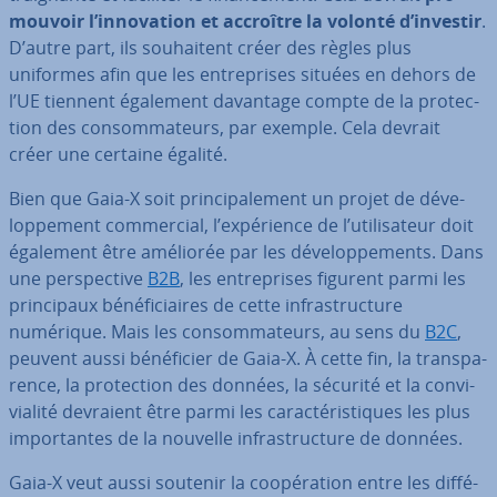
mou­voir l’in­no­va­tion et accroître la volonté d’investir
.
D’autre part, ils sou­hai­tent créer des règles plus
uniformes afin que les en­tre­prises situées en dehors de
l’UE tiennent également davantage compte de la pro­tec­
tion des con­som­ma­teurs, par exemple. Cela devrait
créer une certaine égalité.
Bien que Gaia-X soit prin­ci­pa­le­ment un projet de dé­ve­
lop­pe­ment com­mer­cial, l’ex­pé­rience de l’uti­li­sa­teur doit
également être améliorée par les dé­ve­lop­pe­ments. Dans
une pers­pec­tive
B2B
, les en­tre­prises figurent parmi les
prin­ci­paux bé­né­fi­ciaires de cette in­fras­truc­ture
numérique. Mais les con­som­ma­teurs, au sens du
B2C
,
peuvent aussi bé­né­fi­cier de Gaia-X. À cette fin, la trans­pa­
rence, la pro­tec­tion des données, la sécurité et la con­vi­
via­lité devraient être parmi les ca­rac­té­ris­tiques les plus
im­por­tantes de la nouvelle in­fras­truc­ture de données.
Gaia-X veut aussi soutenir la coo­pé­ra­tion entre les dif­fé­