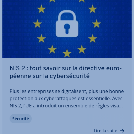
NIS 2 : tout savoir sur la directive eu­ro­
péenne sur la cy­ber­sé­cu­rité
Plus les en­tre­prises se di­gi­ta­li­sent, plus une bonne
pro­tec­tion aux cy­be­rat­taques est es­sen­tielle. Avec
NIS 2, l’UE a introduit un ensemble de règles visant
à minimiser les risques et à stan­dar­di­ser et
Sécurité
maximiser les mesures de sécurité des en­tre­
prises. Découvrez quelles sont les…
Lire la suite