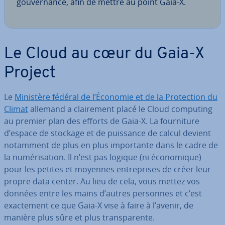
gou­ver­nance, afin de mettre au point Gaia-X.
Le Cloud au cœur du Gaia-X
Project
Le
Ministère fédéral de l’Économie et de la Pro­tec­tion du
Climat
allemand a clai­re­ment placé le Cloud computing
au premier plan des efforts de Gaia-X. La four­ni­ture
d’espace de stockage et de puissance de calcul devient
notamment de plus en plus im­por­tante dans le cadre de
la nu­mé­ri­sa­tion. Il n’est pas logique (ni éco­no­mique)
pour les petites et moyennes en­tre­prises de créer leur
propre data center. Au lieu de cela, vous mettez vos
données entre les mains d’autres personnes et c’est
exac­te­ment ce que Gaia-X vise à faire à l’avenir, de
manière plus sûre et plus trans­pa­rente.