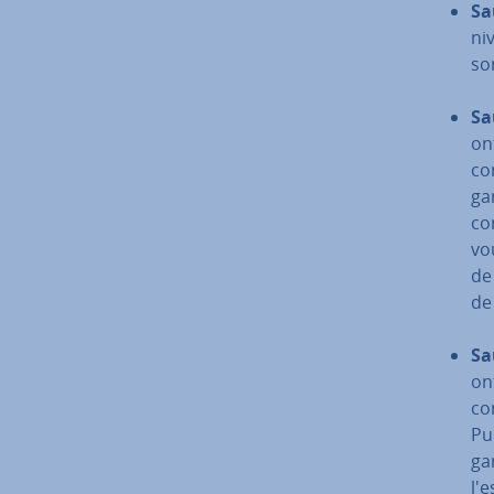
Sa
ni
so
Sau
on
co
ga
com
vo
de
de
Sa
on
co
Pu
ga
l'