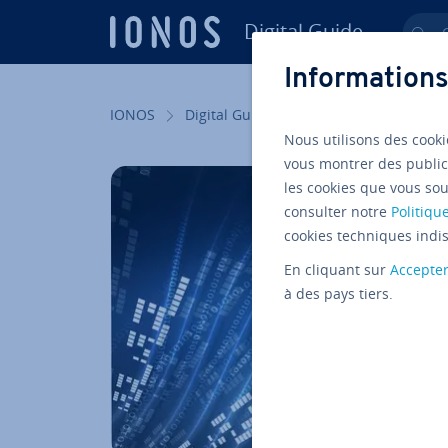
Digital Guide
Ch
Aller au contenu principal
Informations
IONOS
Digital Guide
Serveur
Outils
Nous utilisons des cooki
vous montrer des public
les cookies que vous sou
consulter notre
Politique
cookies techniques indis
En cliquant sur
Accepte
à des pays tiers.