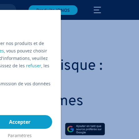
Produits IONOS
rer nos produits et de
es
, vous pouvez choisir
d'informations, veuillez
mage de disque :
sissez de les
refuser
, les
­son des
ansmission de vos données
 pro­grammes
Accepter
Partager sur Facebook
Partager sur Twitter
Partager sur LinkedIn
Paramètres