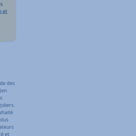
es
n et
arde des
(en
us
uliers.
uhaité
plus
a­teurs
té et