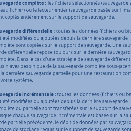
u­ve­garde complète :
les fichiers sé­lec­tion­nés (sau­ve­garde
veau fichier) ou le lecteur entier (sau­ve­garde basée sur l'im
nt copiés en­tiè­re­ment sur le support de sau­ve­garde.
­ve­garde dif­fé­ren­tielle :
toutes les données (fichiers ou bit
t été modifiées ou ajoutées depuis la dernière sau­ve­garde
mplète sont copiées sur le support de sau­ve­garde. Une sau­
rde dif­fé­ren­tielle repose toujours sur la dernière sau­ve­gar
plète. Dans le cas d'une stratégie de sau­ve­garde dif­fé­ren­ti
us n'avez besoin que de la sau­ve­garde complète sous-jacen
 la dernière sau­ve­garde partielle pour une res­tau­ra­tion co
 votre système.
u­ve­garde in­cré­men­tale
: toutes les données (fichiers ou bi
t été modifiées ou ajoutées depuis la dernière sau­ve­garde
mplète ou partielle sont trans­fé­rées sur le support de sau­v
isque chaque sau­ve­garde in­cré­men­tale est basée sur la sau
rde partielle pré­cé­dente, le débit de données par sau­ve­gar
espace de stockage requis sur le support de sau­ve­garde sont 