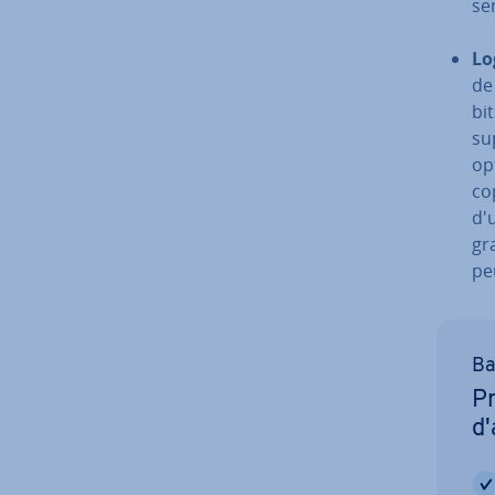
se
Lo
de
bi
su
op
co
d'
gra
pe
Ba
Pr
d'