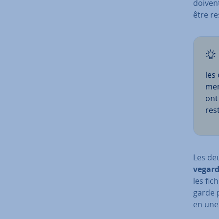
doivent
être re
les 
ment
ont
rest
Les de
ve­gar
les fic
garde p
en une 