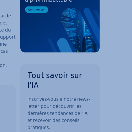
­garde
 des
te du
support
 une
 cas
ion,
Tout savoir sur
l’IA
Inscrivez-vous à notre news­
let­ter pour découvrir les
dernières tendances de l’IA
et recevoir des conseils
pratiques.