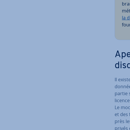
bran
mét
la d
fou
Ape
dis
Il exis
donnée
partie 
licence
Le mod
et des
près le
privés 