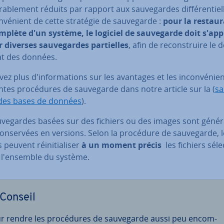
ra­ble­ment réduits par rapport aux sau­ve­gardes dif­fé­ren­tiell
n­vé­nient de cette stratégie de sau­ve­garde :
pour la res­tau­r
mplète d'un système, le logiciel de sau­ve­garde doit s'ap
r diverses sau­ve­gardes par­tielles
, afin de re­cons­truire le 
at des données.
ez plus d'in­for­ma­tions sur les avantages et les in­con­vé­nie
rentes pro­cé­dures de sau­ve­garde dans notre article sur la (
sa
des bases de données
).
­ve­gardes basées sur des fichiers ou des images sont gé­né­ra
n­ser­vées en versions. Selon la procédure de sau­ve­garde, les
 peuvent réi­ni­tia­li­ser
à
un moment précis
les fichiers sé­le
 l'en­semble du système.
Conseil
r rendre les pro­cé­dures de sau­ve­garde aussi peu en­com­