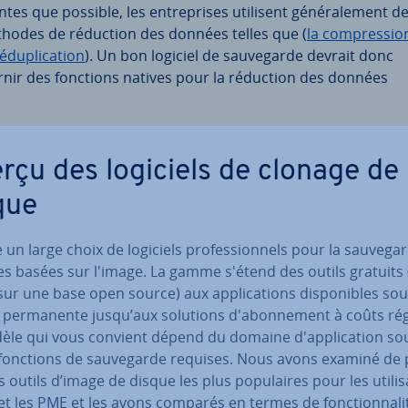
tes que possible, les en­tre­prises utilisent gé­né­ra­le­ment d
hodes de réduction des données telles que (
la com­pres­sio
é­du­pli­ca­tion
). Un bon logiciel de sau­ve­garde devrait donc
rnir des fonctions natives pour la réduction des données
rçu des logiciels de clonage de
que
te un large choix de logiciels pro­fes­sion­nels pour la sau­ve­g
s basées sur l'image. La gamme s'étend des outils gratuits 
sur une base open source) aux ap­pli­ca­tions dis­po­nibles so
 per­ma­nente jusqu’aux solutions d'abon­ne­ment à coûts rég
èle qui vous convient dépend du domaine d'ap­pli­ca­tion so
 fonctions de sau­ve­garde requises. Nous avons examiné de 
s outils d’image de disque les plus po­pu­laires pour les uti­li­s
et les PME et les avons comparés en termes de fonc­tion­na­li