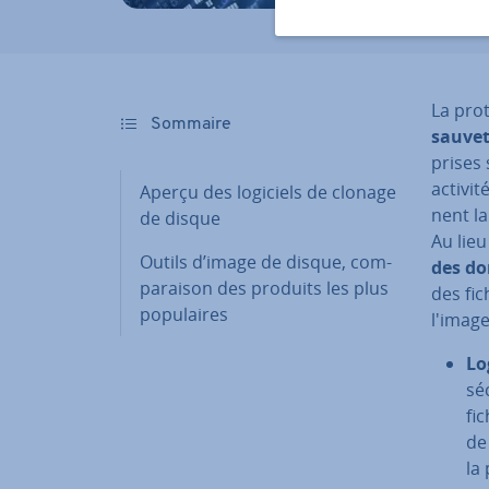
La pro
Sommaire
sauvet
prises 
activit
Aperçu des logiciels de clonage
nent la
de disque
Au lieu
Outils d’image de disque, com­
des d
pa­rai­son des produits les plus
des fic
po­pu­laires
l'image
Lo
sé
fi
de 
la 