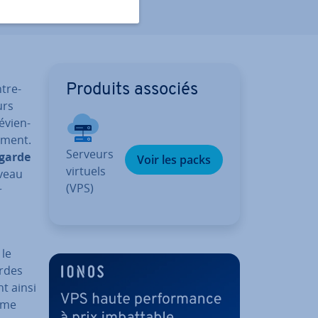
­tre­
Produits associés
urs
­vien­
e­ment.
Serveurs
e­garde
Voir les packs
virtuels
iveau
(VPS)
r
 le
ardes
nt ainsi
tème