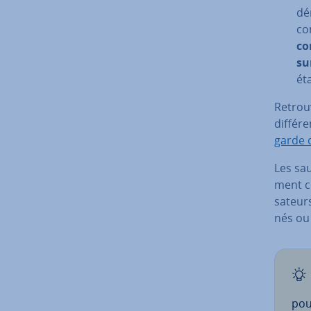
dé­
co
co
su
ét
Retrouv
dif­fé­
garde 
Les sau
ment co
sa­teurs
nés ou
pou