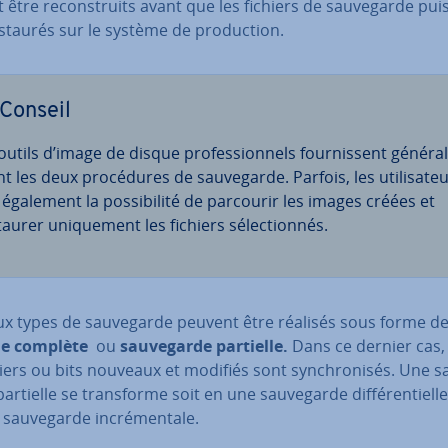
 être re­cons­truits avant que les fichiers de sau­ve­garde pui
staurés sur le système de pro­duc­tion.
Conseil
outils d’image de disque pro­fes­sion­nels four­nis­sent gé­né­ra­
 les deux pro­cé­dures de sau­ve­garde. Parfois, les uti­li­sa­te
 également la pos­si­bi­lité de parcourir les images créées et
aurer uni­que­ment les fichiers sé­lec­tion­nés.
ux types de sau­ve­garde peuvent être réalisés sous forme d
de complète
ou
sau­ve­garde partielle.
Dans ce dernier cas,
hiers ou bits nouveaux et modifiés sont syn­chro­ni­sés. Une sa
artielle se trans­forme soit en une sau­ve­garde dif­fé­ren­tielle
sau­ve­garde in­cré­men­tale.