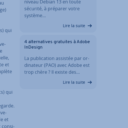
niveau Debian 13 en toute
 au
sécurité, à préparer votre
age)
système…
Lire la suite
s) qui
4 al­ter­na­tives gratuites à Adobe
ve­
InDesign
de
elle,
La pu­bli­ca­tion assistée par or­
te et
di­na­teur (PAO) avec Adobe est
mplète
trop chère ? Il existe des…
Lire la suite
ts) qui
e­garde.
­ve­
de et
con­si­