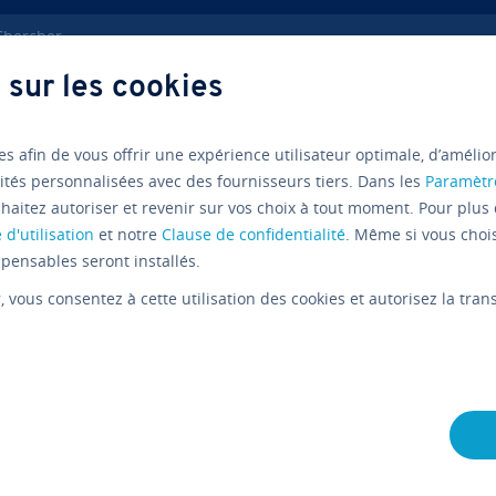
ercher
 sur les cookies
Com­pa­rai­son des logiciels de clonage de disque
es afin de vous offrir une expérience utilisateur optimale, d’amélio
ités personnalisées avec des fournisseurs tiers. Dans les
Paramètr
haitez autoriser et revenir sur vos choix à tout moment. Pour plus 
Outils d’i
 d'utilisation
et notre
Clause de confidentialité
. Même si vous choi
pensables seront installés.
com­pa­rai
r
, vous consentez à cette utilisation des cookies et autorisez la tr
meilleurs
L'équipe édi­to­riale IONOS
04/09/2019