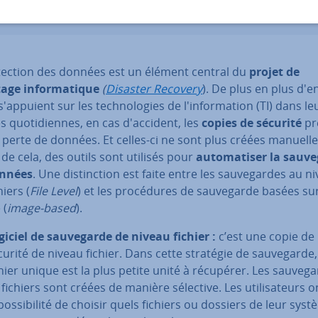
­tec­tion des données est un élément central du
projet de
age in­for­ma­tique
(
Disaster Recovery
). De plus en plus d'en
s'ap­puient sur les tech­no­lo­gies de l'in­for­ma­tion (TI) dans le
és quo­ti­diennes, en cas d'ac­ci­dent, les
copies de sécurité
pré
 perte de données. Et celles-ci ne sont plus créées ma­nuel­l
 de cela, des outils sont utilisés pour
au­to­ma­ti­ser la sau­v
onnées
. Une dis­tinc­tion est faite entre les sau­ve­gardes au n
hiers (
File Level
) et les pro­cé­dures de sau­ve­garde basées su
 (
image-based
).
giciel de sau­ve­garde de niveau fichier :
c’est une copie de
curité de niveau fichier. Dans cette stratégie de sau­ve­garde,
chier unique est la plus petite unité à récupérer. Les sau­ve­g
fichiers sont créées de manière sélective. Les uti­li­sa­teurs o
pos­si­bi­lité de choisir quels fichiers ou dossiers de leur sys