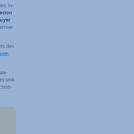
es. In­
a­tion
puyer
dernier
nts des
u­ve­
­le­
 uti­li­
c­tion­