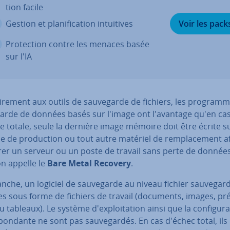
tion facile
Gestion et pla­ni­fi­ca­tion in­tui­tives
Voir les pack
Pro­tec­tion contre les menaces basée
sur l'IA
i­re­ment aux outils de sau­ve­garde de fichiers, les pro­gram
garde de données basés sur l'image ont l'avan­tage qu'en ca
nce totale, seule la dernière image mémoire doit être écrite su
 de pro­duc­tion ou tout autre matériel de rem­pla­ce­ment a
rer un serveur ou un poste de travail sans perte de données
on appelle le
Bare Metal Recovery
.
nche, un logiciel de sau­ve­garde au niveau fichier sau­ve­gar
 sous forme de fichiers de travail (documents, images, pré­
u tableaux). Le système d'ex­ploi­ta­tion ainsi que la con­fi­gu­ra
­pon­dante ne sont pas sau­ve­gar­dés. En cas d'échec total, ils