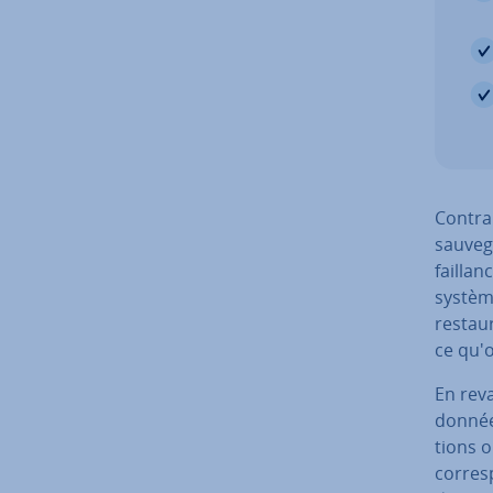
Con­tra
sau­ve­
fail­la
système
restau
ce qu'
En reva
données
tions o
cor­res