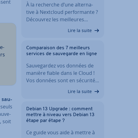
ssent
À la recherche d’une al­ter­na­
tive à Nextcloud per­for­mante ?
Découvrez les meil­leures…
Lire la suite
le­
Com­pa­rai­son des 7 meilleurs
urs
services de sau­ve­garde en ligne
Sau­ve­gar­dez vos données de
manière fiable dans le Cloud !
Vos données sont en sécurité…
Lire la suite
e
sau­
 seuls
Debian 13 Upgrade : comment
u­ve­
mettre à niveau vers Debian 13
, soit
étape par étape ?
Ce guide vous aide à mettre à