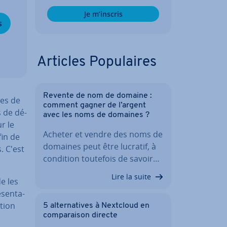
Je m’inscris
s
Articles Po­pu­laires
Revente de nom de domaine :
mes de
comment gagner de l’argent
s de dé­
avec les noms de domaines ?
r le
Acheter et vendre des noms de
fin de
domaines peut être lucratif, à
. C'est
condition toutefois de savoir…
Lire la suite
de les
sen­ta­
­tion
5 al­ter­na­tives à Nextcloud en
com­pa­rai­son directe