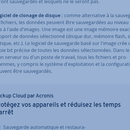
ront sau­ve­gar­dés et lesquels ne le seront pas.
giciel de clonage de disque
:
comme al­ter­na­tive à la sau­ve
 fichiers, les données peuvent être sau­ve­gar­dées au niveau
ts à l'aide d'images. Une image est une image mémoire exac
pport de données sé­lec­tionné (disque dur, mémoire flash, 
tique, etc.). Le logiciel de sau­ve­garde basé sur l'image crée
pie bit précise de toutes les données sé­lec­tion­nées. Dans le
un serveur ou d'un poste de travail, tous les fichiers et pro­
mmes, y compris le système d'ex­ploi­ta­tion et la con­fi­gu­ra­t
uvent être sau­ve­gar­dés.
ckup Cloud par Acronis
otégez vos appareils et réduisez les temps
arrêt
Sau­ve­garde au­to­ma­tique et res­tau­ra­