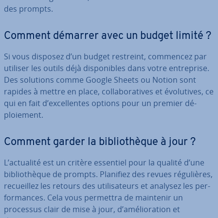
des prompts.
Comment démarrer avec un budget limité ?
Si vous disposez d’un budget restreint, commencez par
utiliser les outils déjà dis­po­nibles dans votre en­tre­prise.
Des solutions comme Google Sheets ou Notion sont
rapides à mettre en place, col­la­bo­ra­tives et évo­lu­tives, ce
qui en fait d’ex­cel­lentes options pour un premier dé­
ploie­ment.
Comment garder la bi­blio­thèque à jour ?
L’actualité est un critère essentiel pour la qualité d’une
bi­blio­thèque de prompts. Planifiez des revues ré­gu­lières,
re­cueil­lez les retours des uti­li­sa­teurs et analysez les per­
for­mances. Cela vous permettra de maintenir un
processus clair de mise à jour, d’amé­lio­ra­tion et