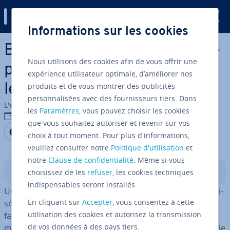
Digital Guide
Informations sur les cookies
Aller au contenu principal
Bi­blio­thèque de prompts : ex­
Nous utilisons des cookies afin de vous offrir une
pli­ca­tion, avantages et meil­
expérience utilisateur optimale, d’améliorer nos
produits et de vous montrer des publicités
leures pratiques
personnalisées avec des fournisseurs tiers. Dans
L'équipe édi­to­riale IONOS
les
Paramètres
, vous pouvez choisir les cookies
08/01/2026
que vous souhaitez autoriser et revenir sur vos
Partager sur Facebook
Partager sur Twitter
Partager sur LinkedIn
choix à tout moment. Pour plus d'informations,
veuillez consulter notre
Politique d'utilisation
et
notre
Clause de confidentialité
. Même si vous
Sommaire
choisissez de les
refuser
, les cookies techniques
indispensables seront installés.
Une bi­blio­thèque de prompts est une col­lec­tion cen­tra­li­
En cliquant sur
Accepter
, vous consentez à cette
sée et struc­tu­rée de prompts pré­dé­fi­nis, conçue pour
utilisation des cookies et autorisez la transmission
faciliter leur réu­ti­li­sa­tion, leur or­ga­ni­sa­tion et leur op­ti­
de vos données à des pays tiers.
mi­sa­tion. Elle constitue une base de con­nais­sances fiable