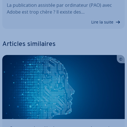
La pu­bli­ca­tion assistée par or­di­na­teur (PAO) avec
Adobe est trop chère ? Il existe des…
Lire la suite
Articles si­mi­laires