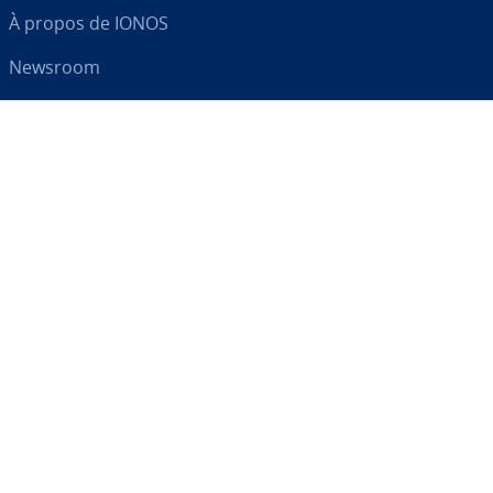
À propos de IONOS
Newsroom
Centre d'As­sis­tance
CGV
Clause de con­fi­den­tia­lité
Votre par­te­naire digital
RSS
LinkedIn
tiktok
Instagram
Facebook
YouTube
© 2026
IONOS SARL