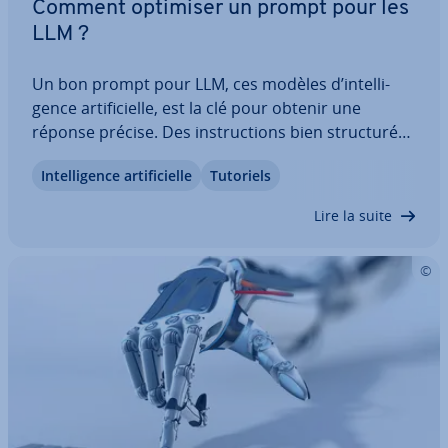
Comment optimiser un prompt pour les
LLM ?
Un bon prompt pour LLM, ces modèles d’in­tel­li­
gence ar­ti­fi­cielle, est la clé pour obtenir une
réponse précise. Des ins­truc­tions bien struc­tu­rées
per­met­tent d’exploiter plei­ne­ment le potentiel de
In­tel­li­gence ar­ti­fi­cielle
Tutoriels
l’IA gé­né­ra­tive. Dans cet article, vous ap­pren­drez
ce qu’est le prompting LLM, ce à…
Lire la suite