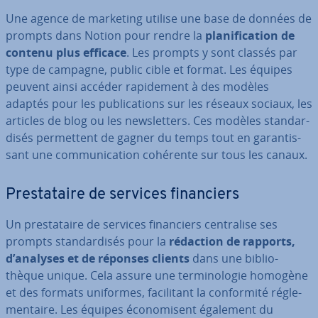
Une agence de marketing utilise une base de données de
prompts dans Notion pour rendre la
pla­ni­fi­ca­tion de
contenu plus efficace
. Les prompts y sont classés par
type de campagne, public cible et format. Les équipes
peuvent ainsi accéder ra­pi­de­ment à des modèles
adaptés pour les pu­bli­ca­tions sur les réseaux sociaux, les
articles de blog ou les news­let­ters. Ces modèles stan­dar­
di­sés per­met­tent de gagner du temps tout en ga­ran­tis­
sant une com­mu­ni­ca­tion cohérente sur tous les canaux.
Pres­ta­taire de services fi­nan­ciers
Un pres­ta­taire de services fi­nan­ciers cen­tra­lise ses
prompts stan­dar­di­sés pour la
rédaction de rapports,
d’analyses et de réponses clients
dans une bi­blio­
thèque unique. Cela assure une ter­mi­no­lo­gie homogène
et des formats uniformes, fa­ci­li­tant la con­for­mité ré­gle­
men­taire. Les équipes éco­no­mi­sent également du