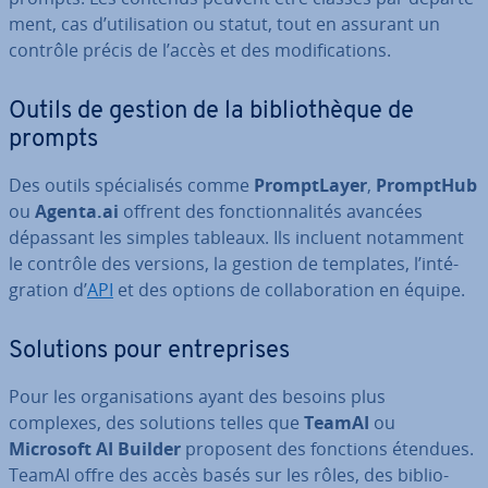
ment, cas d’uti­li­sa­tion ou statut, tout en assurant un
contrôle précis de l’accès et des mo­di­fi­ca­tions.
Outils de gestion de la bi­blio­thèque de
prompts
Des outils spé­cia­li­sés comme
Prompt­Layer
,
PromptHub
ou
Agenta.ai
offrent des fonc­tion­na­li­tés avancées
dépassant les simples tableaux. Ils incluent notamment
le contrôle des versions, la gestion de templates, l’in­té­
gra­tion d’
API
et des options de col­la­bo­ra­tion en équipe.
Solutions pour en­tre­prises
Pour les or­ga­ni­sa­tions ayant des besoins plus
complexes, des solutions telles que
TeamAI
ou
Microsoft AI Builder
proposent des fonctions étendues.
TeamAI offre des accès basés sur les rôles, des bi­blio­