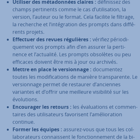
Utiliser des mé­ta­don­nées claires :
dé­fi­nis­sez des
champs per­ti­nents comme le cas d’uti­li­sa­tion, la
version, l’auteur ou le format. Cela facilite le filtrage,
la recherche et l’in­té­gra­tion des prompts dans dif­fé­
rents projets.
Effectuer des revues ré­gu­lières :
vérifiez pé­rio­di­
que­ment vos prompts afin d’en assurer la per­ti­
nence et l’actualité. Les prompts obsolètes ou peu
efficaces doivent être mis à jour ou archivés.
Mettre en place le ver­sion­nage :
do­cu­men­tez
toutes les mo­di­fi­ca­tions de manière trans­pa­rente. Le
ver­sion­nage permet de restaurer d’anciennes
variantes et d’offrir une meilleure vi­si­bi­lité sur les
évo­lu­tions.
En­cou­ra­ger les retours :
les éva­lua­tions et com­men­
taires des uti­li­sa­teurs fa­vo­ri­sent l’amé­lio­ra­tion
continue.
Former les équipes :
assurez-vous que tous les col­
la­bo­ra­teurs con­nais­sent le fonc­tion­ne­ment de la bi­