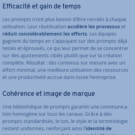
Ef­fi­ca­cité et gain de temps
Les prompts n’ont plus besoin d’être recréés à chaque
uti­li­sa­tion. Leur réu­ti­li­sa­tion
accélère les processus
et
réduit con­si­dé­ra­ble­ment les efforts
. Les équipes
gagnent du temps en s’appuyant sur des prompts déjà
testés et éprouvés, ce qui leur permet de se con­cen­trer
sur des ajus­te­ments ciblés plutôt que sur la création
complète. Résultat : des contenus sur mesure avec un
effort minimal, une meilleure uti­li­sa­tion des res­sources
et une pro­duc­ti­vité accrue dans toute l’en­tre­prise.
Cohérence et image de marque
Une bi­blio­thèque de prompts garantit une com­mu­ni­ca­
tion homogène sur tous les canaux. Grâce à des
prompts stan­dar­di­sés, le ton, le style et la ter­mi­no­lo­gie
restent uniformes, ren­for­çant ainsi l’
identité de