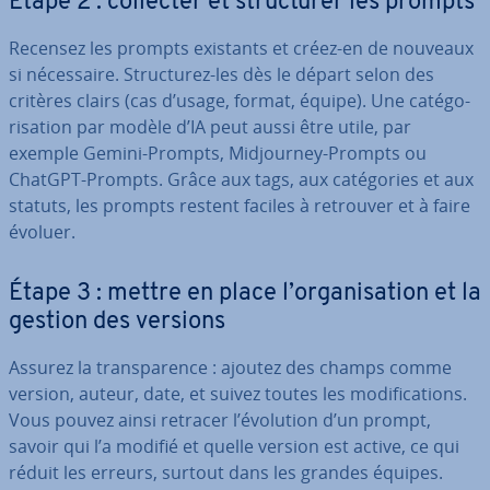
Étape 2 : collecter et struc­tu­rer les prompts
Recensez les prompts existants et créez-en de nouveaux
si né­ces­saire. Struc­tu­rez-les dès le départ selon des
critères clairs (cas d’usage, format, équipe). Une ca­té­go­
ri­sa­tion par modèle d’IA peut aussi être utile, par
exemple Gemini-Prompts, Mid­jour­ney-Prompts ou
ChatGPT-Prompts. Grâce aux tags, aux ca­té­go­ries et aux
statuts, les prompts restent faciles à retrouver et à faire
évoluer.
Étape 3 : mettre en place l’or­ga­ni­sa­tion et la
gestion des versions
Assurez la trans­pa­rence : ajoutez des champs comme
version, auteur, date, et suivez toutes les mo­di­fi­ca­tions.
Vous pouvez ainsi retracer l’évolution d’un prompt,
savoir qui l’a modifié et quelle version est active, ce qui
réduit les erreurs, surtout dans les grandes équipes.