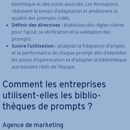
blio­thèque et des outils associés. Les for­ma­tions
réduisent le temps d’adap­ta­tion et amé­lio­rent la
qualité des prompts créés.
Définir des di­rec­tives :
éta­blis­sez des règles claires
pour l’ajout, la vé­ri­fi­ca­tion et la va­li­da­tion des
prompts.
Suivre l’uti­li­sa­tion :
analysez la fréquence d’emploi
et la per­for­mance de chaque prompt afin d’iden­ti­fier
les pistes d’op­ti­mi­sa­tion et d’adapter la bi­blio­thèque
aux besoins réels de l’équipe.
Comment les en­tre­prises
utilisent-elles les bi­blio­
thèques de prompts ?
Agence de marketing