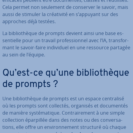
efficaces peuvent être do­cu­men­tés, classés et réu­ti­li­sés.
Cela permet non seulement de conserver le savoir, mais
aussi de stimuler la créa­ti­vité en s’appuyant sur des
approches déjà testées.
La bi­blio­thèque de prompts devient ainsi une base es­
sen­tielle pour un travail pro­fes­sion­nel avec l’IA, trans­for­
mant le savoir-faire in­di­vi­duel en une ressource partagée
au sein de l’équipe.
Qu’est-ce qu’une bi­blio­thèque
de prompts ?
Une bi­blio­thèque de prompts est un espace cen­tra­lisé
où les prompts sont collectés, organisés et do­cu­men­tés
de manière sys­té­ma­tique. Con­trai­re­ment à une simple
col­lec­tion épar­pil­lée dans des notes ou des con­ver­sa­
tions, elle offre un en­vi­ron­ne­ment structuré où chaque