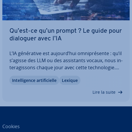
Qu’est-ce qu’un prompt ? Le guide pour
dialoguer avec l’IA
L’IA gé­né­ra­tive est aujourd’hui om­ni­pré­sente : qu’il
s’agisse des LLM ou des as­sis­tants vocaux, nous in­
te­ra­gis­sons chaque jour avec cette tech­no­lo­gie.
Les résultats produits par l’in­tel­li­gence ar­ti­fi­cielle
In­tel­li­gence ar­ti­fi­cielle
Lexique
dépendent des prompts. Mais qu’est-ce qu’un
prompt IA exac­te­ment ? Voici…
Lire la suite
Cookies