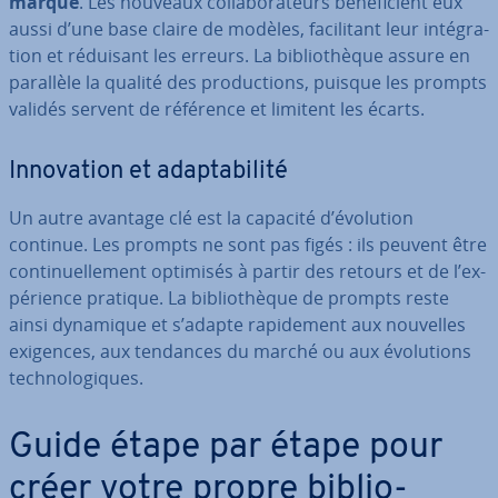
marque
. Les nouveaux col­la­bo­ra­teurs bé­né­fi­cient eux
aussi d’une base claire de modèles, fa­ci­li­tant leur in­té­gra­
tion et réduisant les erreurs. La bi­blio­thèque assure en
parallèle la qualité des pro­duc­tions, puisque les prompts
validés servent de référence et limitent les écarts.
In­no­va­tion et adap­ta­bi­lité
Un autre avantage clé est la capacité d’évolution
continue. Les prompts ne sont pas figés : ils peuvent être
con­ti­nuel­le­ment optimisés à partir des retours et de l’ex­
pé­rience pratique. La bi­blio­thèque de prompts reste
ainsi dynamique et s’adapte ra­pi­de­ment aux nouvelles
exigences, aux tendances du marché ou aux évo­lu­tions
tech­no­lo­giques.
Guide étape par étape pour
créer votre propre bi­blio­