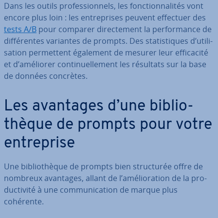
Dans les outils pro­fes­sion­nels, les fonc­tion­na­li­tés vont
encore plus loin : les en­tre­prises peuvent effectuer des
tests A/B
pour comparer di­rec­te­ment la per­for­mance de
dif­fé­rentes variantes de prompts. Des sta­tis­tiques d’uti­li­
sa­tion per­met­tent également de mesurer leur ef­fi­ca­cité
et d’améliorer con­ti­nuel­le­ment les résultats sur la base
de données concrètes.
Les avantages d’une bi­blio­
thèque de prompts pour votre
en­tre­prise
Une bi­blio­thèque de prompts bien struc­tu­rée offre de
nombreux avantages, allant de l’amé­lio­ra­tion de la pro­
duc­ti­vité à une com­mu­ni­ca­tion de marque plus
cohérente.