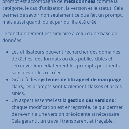
prompt est ac­com­pagné de
mé­ta­don­nées
comme la
catégorie, le cas d’uti­li­sa­tion, la version et le statut. Cela
permet de savoir non seulement ce que fait un prompt,
mais aussi quand, où et par qui il a été créé.
Le fonc­tion­ne­ment est similaire à celui d’une base de
données :
Les uti­li­sa­teurs peuvent re­cher­cher des domaines
de tâches, des formats ou des publics cibles et
retrouver im­mé­dia­te­ment les prompts per­ti­nents
sans devoir les recréer.
Grâce à des
systèmes de filtrage et de marquage
clairs, les prompts sont fa­ci­le­ment classés et ac­ces­
sibles.
Un aspect essentiel est la
gestion des versions
:
chaque mo­di­fi­ca­tion est en­re­gis­trée, ce qui permet
de revenir à une version pré­cé­dente si né­ces­saire.
Cela garantit un travail trans­pa­rent et traçable.