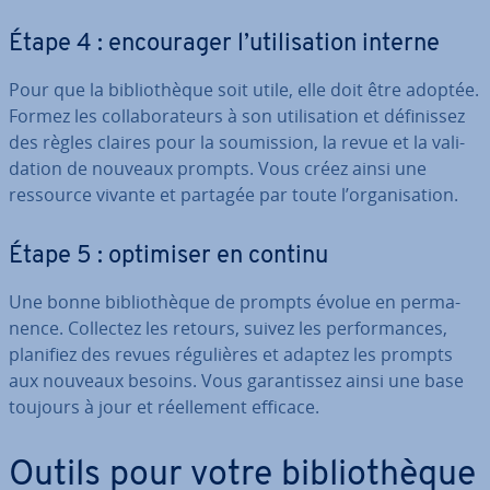
Étape 4 : en­cou­ra­ger l’uti­li­sa­tion interne
Pour que la bi­blio­thèque soit utile, elle doit être adoptée.
Formez les col­la­bo­ra­teurs à son uti­li­sa­tion et dé­fi­nis­sez
des règles claires pour la sou­mis­sion, la revue et la va­li­
da­tion de nouveaux prompts. Vous créez ainsi une
ressource vivante et partagée par toute l’or­ga­ni­sa­tion.
Étape 5 : optimiser en continu
Une bonne bi­blio­thèque de prompts évolue en per­ma­
nence. Collectez les retours, suivez les per­for­mances,
planifiez des revues ré­gu­lières et adaptez les prompts
aux nouveaux besoins. Vous ga­ran­tis­sez ainsi une base
toujours à jour et réel­le­ment efficace.
Outils pour votre bi­blio­thèque