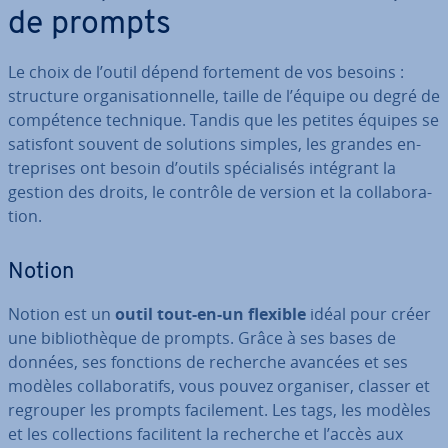
de prompts
Le choix de l’outil dépend fortement de vos besoins :
structure or­ga­ni­sa­tion­nelle, taille de l’équipe ou degré de
com­pé­tence technique. Tandis que les petites équipes se
satisfont souvent de solutions simples, les grandes en­
tre­prises ont besoin d’outils spé­cia­li­sés intégrant la
gestion des droits, le contrôle de version et la col­la­bo­ra­
tion.
Notion
Notion est un
outil tout-en-un flexible
idéal pour créer
une bi­blio­thèque de prompts. Grâce à ses bases de
données, ses fonctions de recherche avancées et ses
modèles col­la­bo­ra­tifs, vous pouvez organiser, classer et
regrouper les prompts fa­ci­le­ment. Les tags, les modèles
et les col­lec­tions fa­ci­li­tent la recherche et l’accès aux