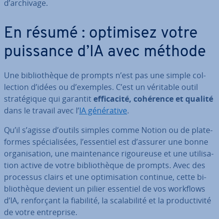
d’archivage.
En résumé : optimisez votre
puissance d’IA avec méthode
Une bi­blio­thèque de prompts n’est pas une simple col­
lec­tion d’idées ou d’exemples. C’est un véritable outil
stra­té­gique qui garantit
ef­fi­ca­cité, cohérence et qualité
dans le travail avec l’
IA gé­né­ra­tive
.
Qu’il s’agisse d’outils simples comme Notion ou de pla­te­
formes spé­cia­li­sées, l’essentiel est d’assurer une bonne
or­ga­ni­sa­tion, une main­te­nance ri­gou­reuse et une uti­li­sa­
tion active de votre bi­blio­thèque de prompts. Avec des
processus clairs et une op­ti­mi­sa­tion continue, cette bi­
blio­thèque devient un pilier essentiel de vos workflows
d’IA, ren­for­çant la fiabilité, la sca­la­bi­lité et la pro­duc­ti­vité
de votre en­tre­prise.