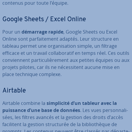
contenus pour toute l’équipe.
Google Sheets / Excel Online
Pour un
démarrage rapide
, Google Sheets ou Excel
Online sont par­fai­te­ment adaptés. Leur structure en
tableau permet une or­ga­ni­sa­tion simple, un filtrage
efficace et un travail col­la­bo­ra­tif en temps réel. Ces outils
con­vien­nent par­ti­cu­liè­re­ment aux petites équipes ou aux
projets pilotes, car ils ne né­ces­si­tent aucune mise en
place technique complexe.
Airtable
Airtable combine la
sim­pli­cité d’un tableur avec la
puissance d’une base de données
. Les vues per­son­na­li­
sées, les filtres avancés et la gestion des droits d’accès
fa­ci­li­tent la gestion struc­tu­rée de la bi­blio­thèque de
prompts. Les contenus peuvent être classés par dé­par­te­