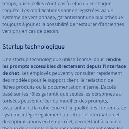
temps, puisqu’elles n’ont pas à re­for­mu­ler chaque
requête. Les mo­di­fi­ca­tions sont en­re­gis­trées via un
système de ver­sion­nage, ga­ran­tis­sant une bi­blio­thèque
toujours à jour et la pos­si­bi­lité de restaurer d’anciennes
versions en cas de besoin.
Startup tech­no­lo­gique
Une startup tech­no­lo­gique utilise TeamAI pour
rendre
les prompts ac­ces­sibles di­rec­te­ment depuis l’interface
de chat
. Les employés peuvent y consulter ra­pi­de­ment
des modèles pour le support client, la rédaction de
fiches produits ou la do­cu­men­ta­tion interne. L’accès
basé sur les rôles garantit que seules les personnes au­
to­ri­sées peuvent créer ou modifier des prompts,
assurant ainsi la cohérence et la qualité des contenus. Le
système intègre également un retour d’in­for­ma­tion et
des op­ti­mi­sa­tions en temps réel, per­met­tant à la bi­blio­
thèque de prompts d’évoluer con­ti­nuel­le­ment selon les