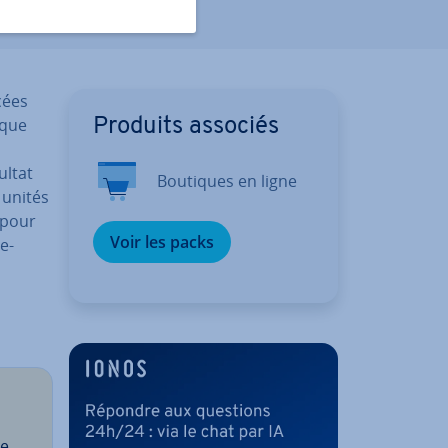
cées
ique
Produits associés
ultat
Boutiques en ligne
 unités
s pour
Voir les packs
e­
he