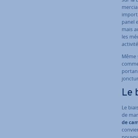
mer­cia
importa
panel e
mais au
les méd
activit
Même si
com­met
por­tan
jonc­tu
Le 
Le biai
de mar
de camp
convien
pouvoir