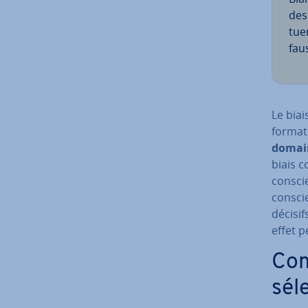
des 
tuen
fau
Le biai
for­ma­
domain
biais c
cons­cie
cons­c
décisif
effet p
Com
sél