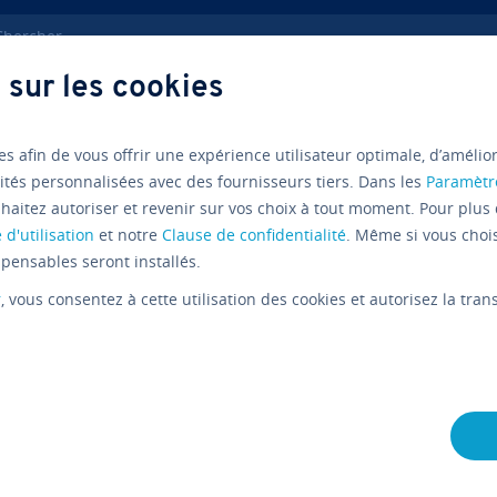
ercher
 sur les cookies
ndre sur internet
Le biais de sélection en marketing
es afin de vous offrir une expérience utilisateur optimale, d’amélio
ités personnalisées avec des fournisseurs tiers. Dans les
Paramètr
haitez autoriser et revenir sur vos choix à tout moment. Pour plus 
Marketing 
 d'utilisation
et notre
Clause de confidentialité
. Même si vous choi
pensables seront installés.
sélection
r
, vous consentez à cette utilisation des cookies et autorisez la tr
L'équipe édi­to­riale IONOS
18/09/2020
7 mins