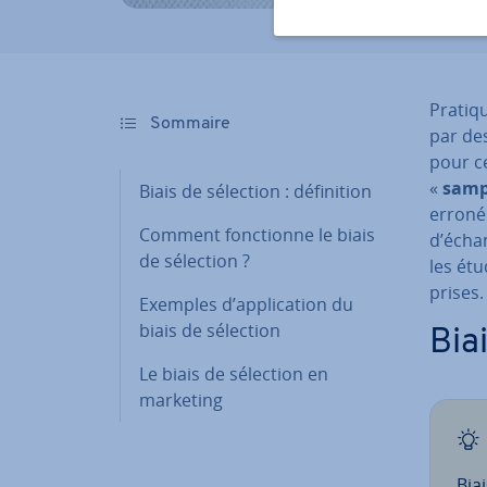
Pra­ti­
Sommaire
par des
pour ce
«
samp
Biais de sélection : dé­fi­ni­tion
erroné 
Comment fonc­tionne le biais
d’échan
de sélection ?
les étu
prises.
Exemples d’ap­pli­ca­tion du
biais de sélection
Biai
Le biais de sélection en
marketing
Bia