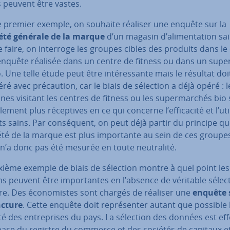
s peuvent être vastes.
e premier exemple, on souhaite réaliser une enquête sur la
été générale de la marque
d’un magasin d’ali­men­ta­tion sa
 faire, on interroge les groupes cibles des produits dans le
enquête réalisée dans un centre de fitness ou dans un su­pe
. Une telle étude peut être in­té­res­sante mais le résultat doi
ré avec pré­cau­tion, car le biais de sélection a déjà opéré : l
es visitant les centres de fitness ou les su­per­mar­chés bio
­le­ment plus ré­cep­tives en ce qui concerne l’ef­fi­ca­cité et l’ut
s sains. Par con­sé­quent, on peut déjà partir du principe qu
té de la marque est plus im­por­tante au sein de ces groupe
 n’a donc pas été mesurée en toute neu­tra­lité.
ième exemple de biais de sélection montre à quel point les 
ns peuvent être im­por­tantes en l’absence de véritable sélec
re. Des éco­no­mistes sont chargés de réaliser une
enquête 
c­ture
. Cette enquête doit re­pré­sen­ter autant que possible 
té des en­tre­prises du pays. La sélection des données est ef
 base du registre du commerce et des sociétés de capitaux e