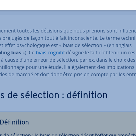
que­ment toutes les décisions que nous prenons sont in­fluen­
 préjugés de façon tout à fait in­cons­ciente. Le terme techn
t effet psy­cho­lo­gique est « biais de sélection » (en anglais
ling bias
»). Ce
biais cognitif
désigne le fait d’obtenir un rés
à cause d’une erreur de sélection, par ex. dans le choix des
­til­lon­nage pour une étude. Il a également des im­pli­ca­tion
des de marché et doit donc être pris en compte par les en­tr
s de sélection : dé­fi­ni­tion
Dé­fi­ni­tion
is de sélection : le biais de sélection décrit l’effet qui empêc