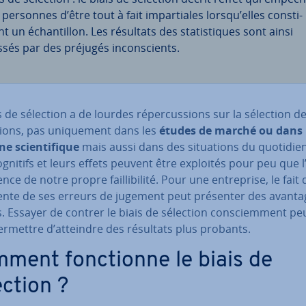
personnes d’être tout à fait im­par­tiales lorsqu’elles cons­ti­
t un échan­til­lon. Les résultats des sta­tis­tiques sont ainsi
ssés par des préjugés in­cons­cients.
s de sélection a de lourdes ré­per­cus­sions sur la sélection de
tions, pas uni­que­ment dans les
études de marché ou dans 
e scien­ti­fique
mais aussi dans des si­tua­tions du quotidien
ognitifs et leurs effets peuvent être exploités pour peu que l
nce de notre propre fail­li­bi­lité. Pour une en­tre­prise, le fait 
iente de ses erreurs de jugement peut présenter des avanta
s. Essayer de contrer le biais de sélection cons­ciem­ment pe
ermettre d’atteindre des résultats plus probants.
ment fonc­tionne le biais de
ection ?