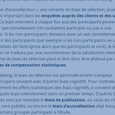
ais d’au­to­sé­lec­tion », une variante du biais de sélection, jou
rès important dans les
enquêtes auprès des clients et des uti
 Ce biais in­ter­vient à chaque fois que des par­ti­ci­pants peuve
 per­son­nel­le­ment s’ils sou­hai­tent par­ti­ci­per ou pas à une
. Si les non-par­ti­ci­pants devaient avoir un avis sen­si­ble­me
nt des par­ti­ci­pants (par exemple si les non par­ti­ci­pants ne 
is­faits de l’en­tre­prise alors que les par­ti­ci­pants le sont), le 
n se traduira par une su­res­ti­ma­tion de la sa­tis­fac­tion clien
me du biais de sélection peut et doit donc être atténué par
 de com­pen­sa­tion sta­tis­tiques
.
eting, le biais de sélection est par­ti­cu­liè­re­ment trompeur
il opère souvent avec d’autres biais cognitifs. Pour con­tre­ba
a­ce­ment les effets sta­tis­tiques des biais cognitifs, il convient
quels biais in­ter­vien­nent dans un premier temps. D’autres b
les sont par exemple le
biais de pu­bli­ca­tion
, où seuls les r
s sont publiés, ou encore le
biais d’au­to­sé­lec­tion
déjà évoq
ertains groupes par­ti­ci­pent à l’étude.