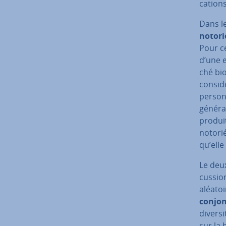
ca­tion
Dans l
notori
Pour ce
d’une 
ché bio
considé
personn
gé­né­ra
produit
notorié
qu’elle
Le deux
cus­sio
aléatoi
con­jon
diversi
sur la