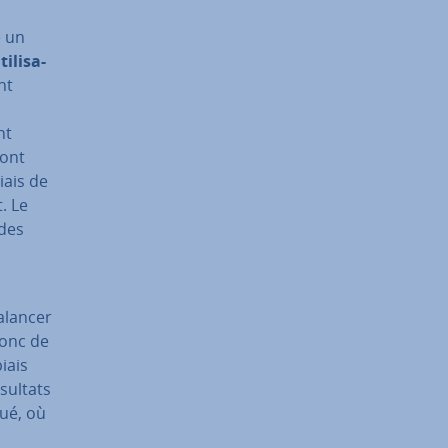
e un
­li­sa­
nt
nt
sont
biais de
t. Le
 des
­lan­cer
 donc de
iais
ésultats
ué, où