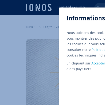
Digital Guide
Ch
Aller au contenu principal
Informations
IONOS
Digital Guide
Web marketing
Ve
Nous utilisons des cooki
vous montrer des public
les cookies que vous sou
consulter notre
Politique
cookies techniques indis
En cliquant sur
Accepte
à des pays tiers.