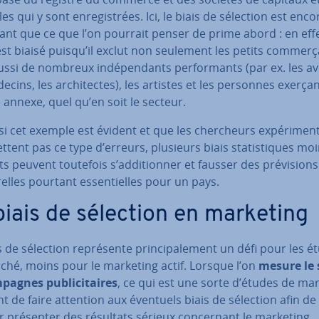
les qui y sont en­re­gis­trées. Ici, le biais de sélection est enc
nt que ce que l’on pourrait penser de prime abord : en effe
st biaisé puisqu’il exclut non seulement les petits com­mer­
ssi de nombreux in­dé­pen­dants per­for­mants (par ex. les av
ecins, les ar­chi­tectes), les artistes et les personnes exerça
é annexe, quel qu’en soit le secteur.
 cet exemple est évident et que les cher­cheurs ex­pé­ri­men­
­tent pas ce type d’erreurs, plusieurs biais sta­tis­tiques mo
ts peuvent toutefois s’ad­di­tion­ner et fausser des pré­vi­sion
­relles pourtant es­sen­tielles pour un pays.
biais de sélection en marketing
s de sélection re­pré­sente prin­ci­pa­le­ment un défi pour les 
ché, moins pour le marketing actif. Lorsque l’on
mesure le 
agnes pu­bli­ci­taires
, ce qui est une sorte d’études de mar
t de faire attention aux éventuels biais de sélection afin de
 présenter des résultats sérieux con­cer­nant le marketing.