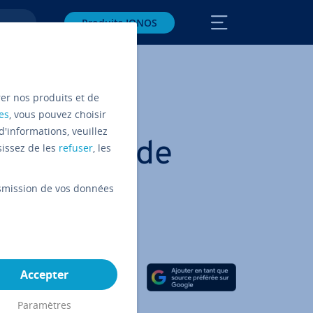
Produits IONOS
rer nos produits et de
es
, vous pouvez choisir
d'informations, veuillez
: le biais de
sissez de les
refuser
, les
ansmission de vos données
Partager sur Facebook
Partager sur Twitter
Partager sur LinkedIn
Accepter
Paramètres