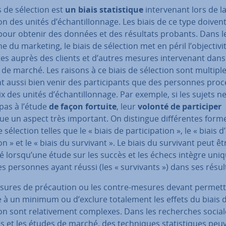
s de sélection est
un biais sta­tis­tique
in­ter­ve­nant lors de l
on des unités d’échan­til­lon­nage. Les biais de ce type doiven
 pour obtenir des données et des résultats probants. Dans l
 du marketing, le biais de sélection met en péril l’ob­jec­ti­vi
s auprès des clients et d’autres mesures in­ter­ve­nant dans
de marché. Les raisons à ce biais de sélection sont multiple
 aussi bien venir des par­ti­ci­pants que des personnes pro
x des unités d’échan­til­lon­nage. Par exemple, si les sujets ne 
 pas à l’étude
de façon fortuite
, leur
volonté de par­ti­ci­per
ue un aspect très important. On distingue dif­fé­rentes form
 sélection telles que le « biais de par­ti­ci­pa­tion », le « biais d
on » et le « biais du survivant ». Le biais du survivant peut êt
 lorsqu’une étude sur les succès et les échecs intègre uni­q
s personnes ayant réussi (les « sur­vi­vants ») dans ses résul
sures de pré­cau­tion ou les contre-mesures devant permett
 à un minimum ou d’exclure to­ta­le­ment les effets du biais 
on sont re­la­ti­ve­ment complexes. Dans les re­cherches socia
es et les études de marché, des tech­niques sta­tis­tiques peu