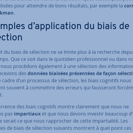
ilisées pour atteindre de bons résultats, par exemple la
cor­
ckman
.
ples d’ap­pli­ca­tion du biais de
ection
êt du biais de sélection ne se limite plus à la recherche depu
ps. Que ce soit dans le quotidien pro­fes­sion­nel ou dans no
 nous procédons également à une sélection des in­for­ma­tio
ecevons des
données biaisées pré­sen­tées de façon sélect
 cadre d’un processus de sélection, les biais cognitifs nous
nt souvent à commettre des erreurs qui faus­se­ront forcém
t.
ur­rence des biais cognitifs montre clai­re­ment que nous ne
s pas
im­par­tiaux
et que nous devons investir beaucoup d’
 serait-ce que nous rap­pro­cher de cette im­par­tia­lité. Les
s de biais de sélection suivants montrent à quel point ces i