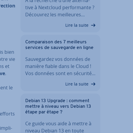
À la recherche d’une al­ter­na­
rec­tion
tive à Nextcloud per­for­mante ?
Découvrez les meil­leures…
Lire la suite
Com­pa­rai­son des 7 meilleurs
services de sau­ve­garde en ligne
is bien
tre vie
Sau­ve­gar­dez vos données de
ns et
manière fiable dans le Cloud !
ive
.
Vos données sont en sécurité…
Lire la suite
ent le
Debian 13 Upgrade : comment
mettre à niveau vers Debian 13
étape par étape ?
efforts
Ce guide vous aide à mettre à
m­pli­
niveau Debian 13 en toute