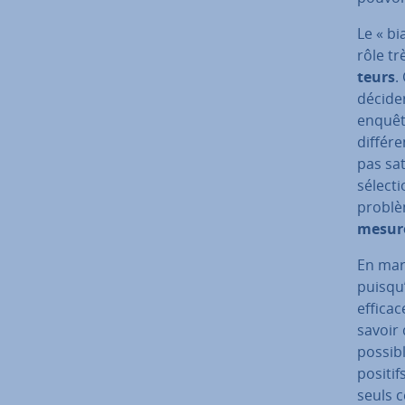
Le « bi
rôle t
teurs
.
décider
enquête
différe
pas sa­t
sélectio
problè
mesures
En mark
puisqu’
ef­fi­c
savoir 
possib
positif
seuls c