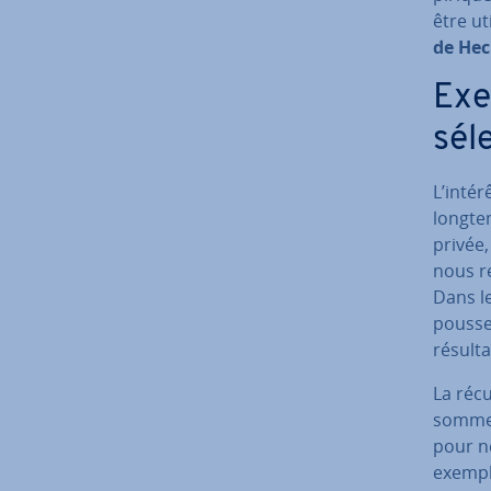
être ut
de He
Exem
sél
L’intér
longtem
privée,
nous r
Dans le
pousse
résulta
La ré­c
somme
pour ne
exemple