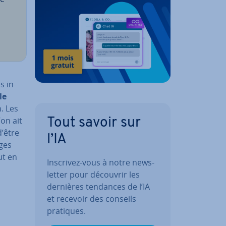
s in­
le
. Les
’on ait
Tout savoir sur
d’être
l’IA
ges
ut en
Inscrivez-vous à notre news­
let­ter pour découvrir les
dernières tendances de l’IA
et recevoir des conseils
pratiques.