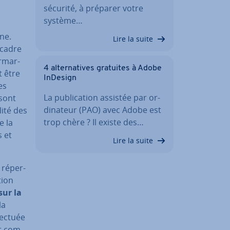
sécurité, à préparer votre
système…
ine.
Lire la suite
 cadre
r­mar­
4 al­ter­na­tives gratuites à Adobe
t être
InDesign
es
La pu­bli­ca­tion assistée par or­
 sont
di­na­teur (PAO) avec Adobe est
ilité des
trop chère ? Il existe des…
e la
s et
Lire la suite
ré­per­
tion
sur la
la
fectuée
t com­