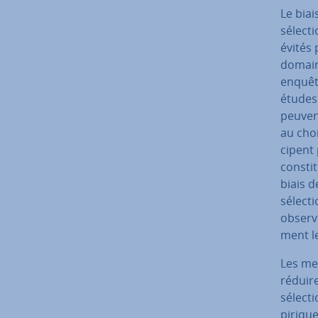
Le biai
sélecti
évités
domaine
enquête
études 
peuvent
au choi
ci­pent
constit
biais de
sélecti
observé
ment le
Les me
réduire
sélecti
pi­riqu