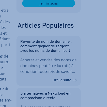
Je m’inscris
a
t être
e
té des
Articles Po­pu­laires
 les
s et
cédant
Revente de nom de domaine :
par­ti­
comment gagner de l’argent
avec les noms de domaines ?
es de
Acheter et vendre des noms de
’auto-
domaines peut être lucratif, à
re
condition toutefois de savoir…
ue­
tats.
Lire la suite
re de
de
5 al­ter­na­tives à Nextcloud en
com­pa­rai­son directe
les em­
vent