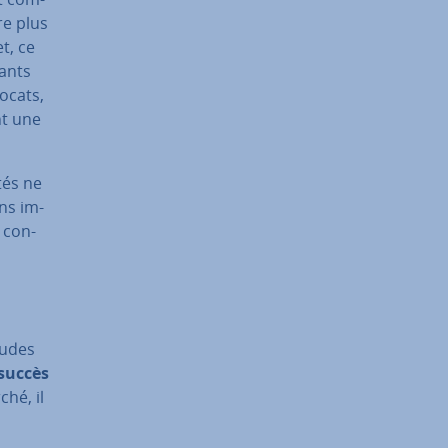
ore plus
t, ce
çants
ocats,
nt une
tés ne
ins im­
s con­
études
succès
ché, il