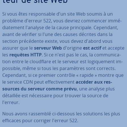
teur de site Web
Si vous êtes res­pon­sable d'un site Web soumis à un
problème d'erreur 522, vous devriez commencer im­mé­
dia­te­ment l'analyse de la cause prin­ci­pale. Cependant,
avant de vérifier si l'une des causes décrites dans la
section pré­cé­dente existe, vous devez d'abord vous
assurer que le
serveur Web
d'origine
est actif
et accepte
les
requêtes HTTP
. Si ce n'est pas le cas, la com­mu­ni­ca­
tion entre le cloud­flare et le serveur est lo­gi­que­ment im­
pos­sible, même si tous les pa­ra­mètres sont corrects.
Cependant, si ce premier contrôle « rapide » montre que
le service CDN peut ef­fec­ti­ve­ment
accéder aux res­
sources du serveur comme prévu
, une analyse plus
détaillée est né­ces­saire pour trouver la source de
l'erreur.
Nous avons rassemblé ci-dessous les solutions les plus
efficaces pour corriger l'erreur 522.