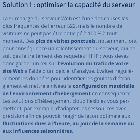
Solution 1 : optimiser la capacité du serveur
La surcharge du serveur Web est l'une des causes les
plus fré­quentes de l'erreur 522, mais le nombre de
visiteurs ne peut pas être anticipé à 100 % à tout
moment. Des
pics de visites ponctuels
, notamment, ont
pour con­sé­quence un ra­len­tis­se­ment du serveur, qui ne
suit pas le trai­te­ment des requêtes HTTP : vous devez
donc garder un œil sur
l’évolution du trafic de votre
site Web
à l'aide d'un logiciel d'analyse. Évaluer ré­gu­liè­
re­ment les données pour iden­ti­fier les goulots d'étran­
gle­ment et mettre à niveau la
con­fi­gu­ra­tion ma­té­rielle
de l'en­vi­ron­ne­ment d'hé­ber­ge­ment
en con­sé­quence.
Les solutions d'hé­ber­ge­ment cloud flexibles vous per­
met­tent, par exemple, d'adapter les res­sources avec
précision afin de pouvoir réagir de façon optimale aux
fluc­tua­tions dues à l'heure, au jour de la semaine ou
aux in­fluences sai­son­nières
.