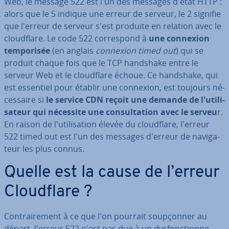
Web, le message 522 est l'un des messages d'état HTTP :
alors que le 5 indique une erreur de serveur, le 2 signifie
que l'erreur de serveur s'est produite en relation avec le
cloud­flare. Le code 522 cor­res­pond à
une connexion
tem­po­ri­sée
(en anglais
connexion timed out
) qui se
produit chaque fois que le TCP handshake entre le
serveur Web et le cloud­flare échoue. Ce handshake, qui
est essentiel pour établir une connexion, est toujours né­
ces­saire si
le service CDN reçoit une demande de l'uti­li­
sa­teur qui nécessite une con­sul­ta­tion avec le serveu
r.
En raison de l'uti­li­sa­tion élevée du cloud­flare, l'erreur
522 timed out est l'un des messages d'erreur de na­vi­ga­
teur les plus connus.
Quelle est la cause de l’erreur
Cloud­flare ?
Con­trai­re­ment à ce que l'on pourrait soup­çon­ner au
départ, l'erreur 522 n'est pas due à un dys­fonc­tion­ne­