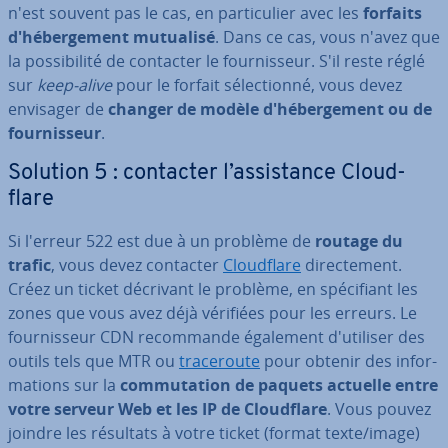
n'est souvent pas le cas, en par­ti­cu­lier avec les
forfaits
d'hé­ber­ge­ment mutualisé
. Dans ce cas, vous n'avez que
la pos­si­bi­lité de contacter le four­nis­seur. S'il reste réglé
sur
keep-alive
pour le forfait sé­lec­tionné, vous devez
envisager de
changer de modèle d'hé­ber­ge­ment ou de
four­nis­seur
.
Solution 5 : contacter l’as­sis­tance Cloud­
flare
Si l'erreur 522 est due à un problème de
routage du
trafic
, vous devez contacter
Cloud­flare
di­rec­te­ment.
Créez un ticket décrivant le problème, en spé­ci­fiant les
zones que vous avez déjà vérifiées pour les erreurs. Le
four­nis­seur CDN re­com­mande également d'uti­li­ser des
outils tels que MTR ou
tra­ce­route
pour obtenir des in­for­
ma­tions sur la
com­mu­ta­tion de paquets actuelle entre
votre serveur Web et les IP de Cloud­flare
. Vous pouvez
joindre les résultats à votre ticket (format texte/image)