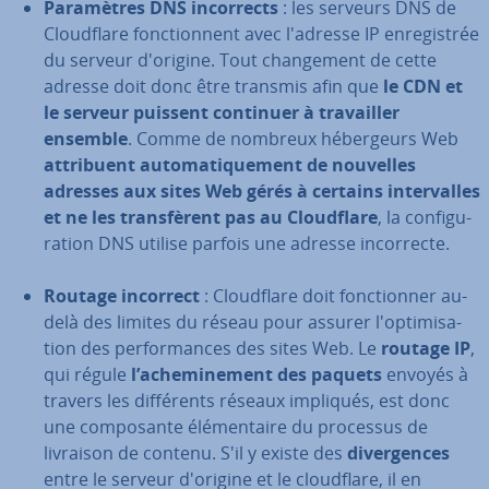
Pa­ra­mètres DNS in­cor­rects
: les serveurs DNS de
Cloud­flare fonc­tion­nent avec l'adresse IP en­re­gis­trée
du serveur d'origine. Tout chan­ge­ment de cette
adresse doit donc être transmis afin que
le CDN et
le serveur puissent continuer à tra­vail­ler
ensemble
. Comme de nombreux hé­ber­geurs Web
at­tri­buent au­to­ma­ti­que­ment de nouvelles
adresses aux sites Web gérés à certains in­ter­valles
et ne les trans­fè­rent pas au Cloud­flare
, la con­fi­gu­
ra­tion DNS utilise parfois une adresse in­cor­recte.
Routage incorrect
: Cloud­flare doit fonc­tion­ner au-
delà des limites du réseau pour assurer l'op­ti­mi­sa­
tion des per­for­mances des sites Web. Le
routage IP
,
qui régule
l’ache­mi­ne­ment des paquets
envoyés à
travers les dif­fé­rents réseaux impliqués, est donc
une com­po­sante élé­men­taire du processus de
livraison de contenu. S'il y existe des
di­ver­gences
entre le serveur d'origine et le cloud­flare, il en