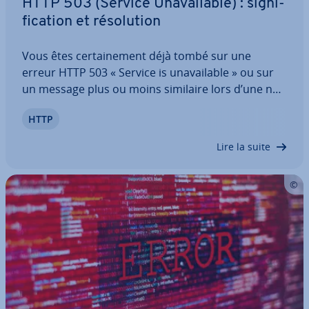
HTTP 503 (Service Una­vai­lable) : sig­ni­
fi­ca­tion et ré­so­lu­tion
Vous êtes cer­tai­ne­ment déjà tombé sur une
erreur HTTP 503 « Service is una­vai­lable » ou sur
un message plus ou moins similaire lors d’une na­
vi­ga­tion classique sur le Web. Le message s’affiche
HTTP
en effet quand un serveur Web ne peut afficher le
site Web appelé par un in­ter­naute. Les…
Lire la suite