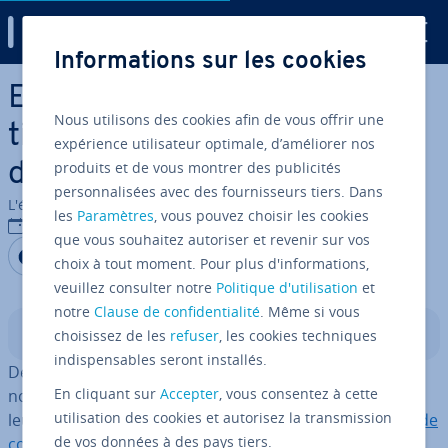
Digital Guide
Informations sur les cookies
Aller au contenu principal
Error 522 – „Con­nec­tion
Nous utilisons des cookies afin de vous offrir une
timed out“: So beheben Sie
expérience utilisateur optimale, d’améliorer nos
produits et de vous montrer des publicités
den Fehler
personnalisées avec des fournisseurs tiers. Dans
L'équipe édi­to­riale IONOS
les
Paramètres
, vous pouvez choisir les cookies
28/02/2019
que vous souhaitez autoriser et revenir sur vos
Partager sur Facebook
Partager sur Twitter
Partager sur LinkedIn
choix à tout moment. Pour plus d'informations,
veuillez consulter notre
Politique d'utilisation
et
notre
Clause de confidentialité
. Même si vous
Sommaire
choisissez de les
refuser
, les cookies techniques
indispensables seront installés.
Depuis 2010, le service CDN
Cloud­flare
a aidé de
En cliquant sur
Accepter
, vous consentez à cette
nombreux sites Web à améliorer leur
per­for­mance
et
utilisation des cookies et autorisez la transmission
leur
sécurité
. Con­trai­re­ment aux
réseaux de diffusion de
de vos données à des pays tiers.
contenu habituels
, Cloud­flare agit non seulement