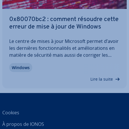
0x80070bc2 : comment résoudre cette
erreur de mise à jour de Windows
Le centre de mises à jour Microsoft permet d’avoir
les dernières fonc­tion­na­li­tés et amé­lio­ra­tions en
matière de sécurité mais aussi de corriger les
erreurs et les problèmes connus avec des packs
Windows
de mise à jour. Mais ce processus ne se déroule
pas toujours sans accroc : dans le…
Lire la suite
Cookies
À propos de IONOS