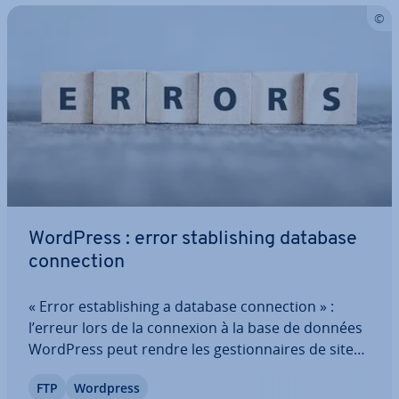
WordPress : error sta­bli­shing database
con­nec­tion
« Error es­ta­bli­shing a database con­nec­tion » :
l’erreur lors de la connexion à la base de données
WordPress peut rendre les ges­tion­naires de sites
Web et les uti­li­sa­teurs fous. Que faire si votre page
FTP
Wordpress
WordPress affiche ce message d'erreur ? Nous ex­