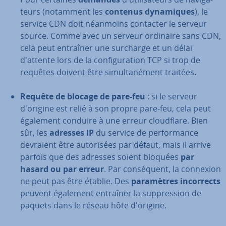
teurs (notamment les
contenus dy­na­miques
), le
service CDN doit néanmoins contacter le serveur
source. Comme avec un serveur ordinaire sans CDN,
cela peut entraîner une surcharge et un délai
d'attente lors de la con­fi­gu­ra­tion TCP si trop de
requêtes doivent être si­mul­ta­né­ment traitées
.
Requête de blocage de pare-feu
: si le serveur
d'origine est relié à son propre pare-feu, cela peut
également conduire à une erreur cloud­flare. Bien
sûr, les
adresses IP
du service de per­for­mance
devraient être au­to­ri­sées par défaut, mais il arrive
parfois que des adresses soient bloquées
par
hasard ou par erreur
. Par con­sé­quent, la connexion
ne peut pas être établie. Des
pa­ra­mètres in­cor­rects
peuvent également entraîner la sup­pres­sion de
paquets dans le réseau hôte d'origine.