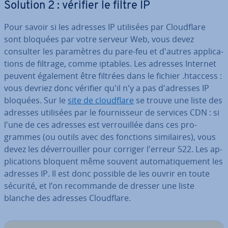
Solution 2 : vérifier le filtre IP
Pour savoir si les adresses IP utilisées par Cloud­flare
sont bloquées par votre serveur Web, vous devez
consulter les pa­ra­mètres du pare-feu et d'autres ap­pli­ca­
tions de filtrage, comme iptables. Les adresses Internet
peuvent également être filtrées dans le fichier .htaccess :
vous devriez donc vérifier qu'il n'y a pas d'adresses IP
bloquées. Sur le
site de cloud­flare
se trouve une liste des
adresses utilisées par le four­nis­seur de services CDN : si
l'une de ces adresses est ver­rouil­lée dans ces pro­
grammes (ou outils avec des fonctions si­mi­laires), vous
devez les dé­ver­rouil­ler pour corriger l'erreur 522. Les ap­
pli­ca­tions bloquent même souvent au­to­ma­ti­que­ment les
adresses IP. Il est donc possible de les ouvrir en toute
sécurité, et l’on re­com­mande de dresser une liste
blanche des adresses Cloud­flare.