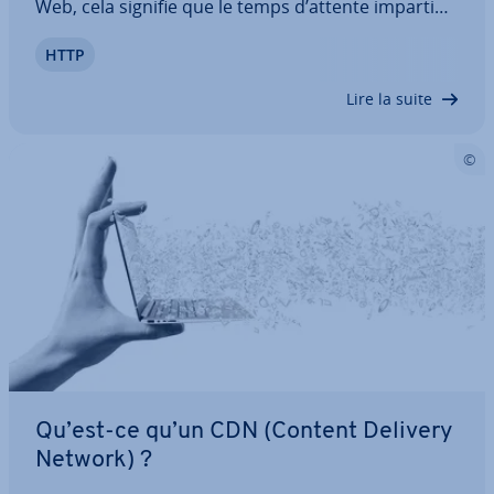
Web, cela signifie que le temps d’attente imparti
pour répondre à la requête du na­vi­ga­teur a été
HTTP
dépassé. Dans ce cas le coupable n’est pas le
serveur Web lui-même, mais un autre
Lire la suite
composant…
Qu’est-ce qu’un CDN (Content Delivery
Network) ?