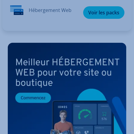
Hé­ber­ge­ment Web
Voir les packs