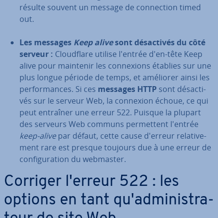
résulte souvent un message de con­nec­tion timed
out.
Les messages
Keep alive
sont dé­sac­ti­vés du côté
serveur :
Cloud­flare utilise l'entrée d'en-tête Keep
alive pour maintenir les con­nexions établies sur une
plus longue période de temps, et améliorer ainsi les
per­for­mances. Si ces
messages HTTP
sont dé­sac­ti­
vés sur le serveur Web, la connexion échoue, ce qui
peut entraîner une erreur 522. Puisque la plupart
des serveurs Web communs per­met­tent l'entrée
keep-alive
par défaut, cette cause d'erreur re­la­ti­ve­
ment rare est presque toujours due à une erreur de
con­fi­gu­ra­tion du webmaster.
Corriger l'erreur 522 : les
options en tant qu'ad­mi­nis­tra­