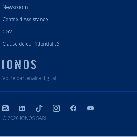
Newsroom
Centre d'As­sis­tance
CGV
Clause de con­fi­den­tia­lité
Votre par­te­naire digital
RSS
LinkedIn
tiktok
Instagram
Facebook
YouTube
© 2026
IONOS SARL