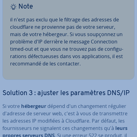
Note
il n'est pas exclu que le filtrage des adresses de
cloud­flare ne provienne pas de votre serveur,
mais de votre hébergeur. Si vous soup­çon­nez un
problème d'IP derrière le message Con­nec­tion
timed-out et que vous ne trouvez pas de con­fi­gu­
ra­tions dé­fec­tueuses dans vos ap­pli­ca­tions, il est
re­com­mandé de les contacter.
Solution 3 : ajuster les pa­ra­mètres DNS/IP
Si votre
hébergeur
dépend d'un chan­ge­ment régulier
d'adresse de serveur web, c'est à vous de trans­mettre
les adresses IP modifiées à Cloud­flare. Par défaut, les
four­nis­seurs ne signalent ces chan­ge­ments qu'à
leurs
propres serveurs DNS
. Si une erreur 522 se produit, il