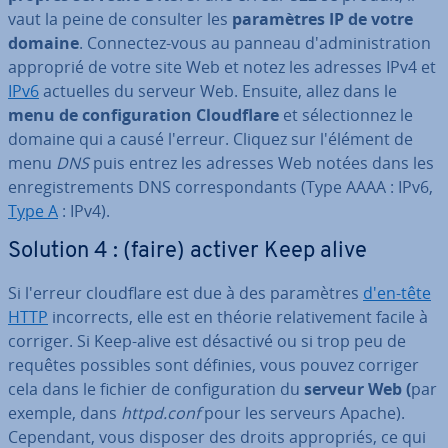
vaut la peine de consulter les
pa­ra­mètres IP de votre
domaine
. Connectez-vous au panneau d'ad­mi­nis­tra­tion
approprié de votre site Web et notez les adresses IPv4 et
IPv6
actuelles du serveur Web. Ensuite, allez dans le
menu de con­fi­gu­ra­tion Cloud­flare
et sé­lec­tion­nez le
domaine qui a causé l'erreur. Cliquez sur l'élément de
menu
DNS
puis entrez les adresses Web notées dans les
en­re­gis­tre­ments DNS cor­res­pon­dants (Type AAAA : IPv6,
Type A
: IPv4).
Solution 4 : (faire) activer Keep alive
Si l'erreur cloud­flare est due à des pa­ra­mètres
d'en-tête
HTTP
in­cor­rects, elle est en théorie re­la­ti­ve­ment facile à
corriger. Si Keep-alive est désactivé ou si trop peu de
requêtes possibles sont définies, vous pouvez corriger
cela dans le fichier de con­fi­gu­ra­tion du
serveur Web (
par
exemple, dans
httpd.conf
pour les serveurs Apache).
Cependant, vous disposer des droits ap­pro­priés, ce qui