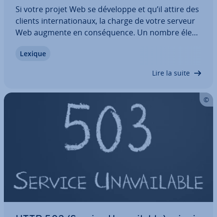
Si votre projet Web se développe et qu’il attire des
clients in­ter­na­tio­naux, la charge de votre serveur
Web augmente en con­sé­quence. Un nombre élevé
d’accès et de fortes distances géo­gra­phiques
Lexique
entre les demandes clients résultent sur l’aug­men­
ta­tion des temps de char­ge­ment et sur…
Lire la suite