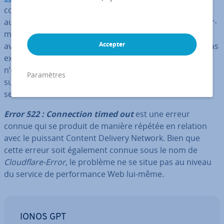
comme un simple cache pour le contenu statique, mais
aussi comme un
reverse
proxy
qui com­mu­nique en per­
ma­nence avec le serveur Web. Ceci présente un
Accepter
avantage non né­gli­geable : le contenu du cache n'est pas
ex­pli­ci­te­ment défini par l'opé­ra­teur du site Web, et il
n’est pas né­ces­saire d’ajuster le code source, puisqu'il
Paramètres
suffit de demander aux
serveurs DNS
d'uti­li­ser le
service.
Error 522
:
Con­nec­tion timed
out
est une erreur
connue qui se produit de manière répétée en relation
avec le puissant Content Delivery Network. Bien que
cette erreur soit également connue sous le nom de
Cloud­flare-Error
, le problème ne se situe pas au niveau
du service de per­for­mance Web lui-même.
IONOS GPT