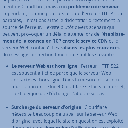
ment de Cloud­flare, mais à un
problème côté serveur
.
Cependant, comme pour beaucoup d'erreurs HTTP com­
pa­rables, il n'est pas si facile d’iden­ti­fier di­rec­te­ment la
source de l'erreur. Il existe plutôt divers scénarii qui
peuvent provoquer un délai d'attente lors de l'
éta­blis­se­
ment de la connexion TCP entre le service CDN
et le
serveur Web contacté. Les
raisons les plus courantes
du message con­nec­tion timed out sont les suivantes :
Le serveur Web est hors ligne
: l'erreur HTTP 522
est souvent affichée parce que le serveur Web
contacté est hors ligne. Dans la mesure où la com­
mu­ni­ca­tion entre lui et Cloud­flare se fait via Internet,
il est logique que l’échange n’aboutisse pas.
Surcharge du serveur d'origine
: Cloud­flare
nécessite beaucoup de travail sur le serveur Web
d'origine, avec lequel le site en question est exploité.
Pour certaines
demandes
d'uti­li­sa­teurs de na­vi­ga­