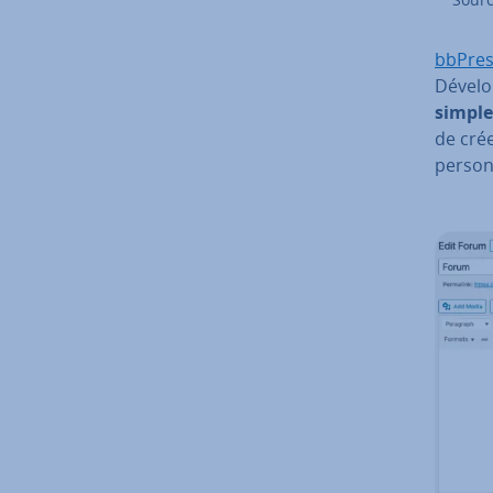
bbPre
Dévelop
simple 
de crée
per­son­