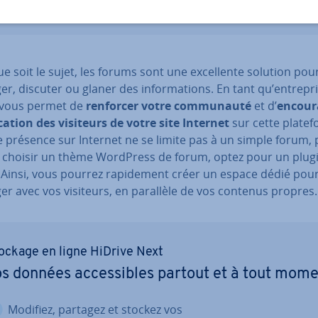
e soit le sujet, les forums sont une ex­cel­lente solution pou
r, discuter ou glaner des in­for­ma­tions. En tant qu’en­tre­pr
vous permet de
renforcer votre com­mu­nauté
et d’
en­cou­r
i­ca­tion des visiteurs de votre site Internet
sur cette pla­te­
e présence sur Internet ne se limite pas à un simple forum, 
 choisir un thème WordPress de forum, optez pour un plugi
é. Ainsi, vous pourrez ra­pi­de­ment créer un espace dédié pou
er avec vos visiteurs, en parallèle de vos contenus propres.
ockage en ligne HiDrive Next
s données ac­ces­sibles partout et à tout mom
Modifiez, partagez et stockez vos