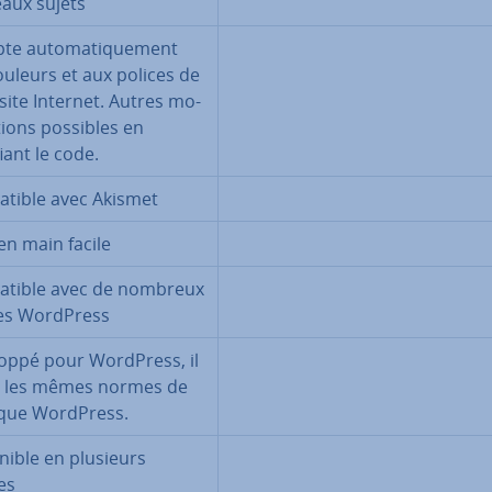
aux sujets
te au­to­ma­ti­que­ment
ouleurs et aux polices de
site Internet. Autres mo­
ca­tions possibles en
ant le code.
a­tible avec Akismet
en main facile
a­tible avec de nombreux
es WordPress
oppé pour WordPress, il
se les mêmes normes de
que WordPress.
­nible en plusieurs
es