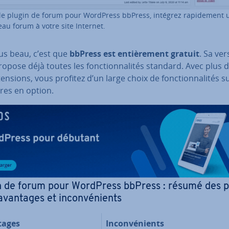
le plugin de forum pour WordPress bbPress, intégrez ra­pi­de­ment 
au forum à votre site Internet.
lus beau, c’est que
bbPress est en­tiè­re­ment gratuit
. Sa ve
opose déjà toutes les fonc­tion­na­li­tés standard. Avec plus 
ten­sions, vous profitez d’un large choix de fonc­tion­na­li­tés s
res en option.
n de forum pour WordPress bbPress : résumé des pr
vantages et in­con­vé­nients
tages
In­con­vé­nients