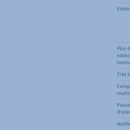
En­tiè
Plus d
nible
tion­n
Très l
Com­pa
mul­ti­
Pos­si­
d’uti­li
No­ti­