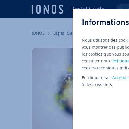
Digital Guide
Ch
Aller au contenu principal
Informations
IONOS
Digital Guide
Hé­ber­ge­ment
Blo
Nous utilisons des cooki
vous montrer des public
les cookies que vous sou
consulter notre
Politique
cookies techniques indis
En cliquant sur
Accepte
à des pays tiers.