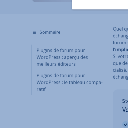
Quel qu
Sommaire
échange
forum 
l’im­pl
Plugins de forum pour
Si votr
WordPress : aperçu des
que de
meilleurs éditeurs
cia­lis
Plugins de forum pour
échang
WordPress : le tableau com­pa­
ra­tif
St
Vo