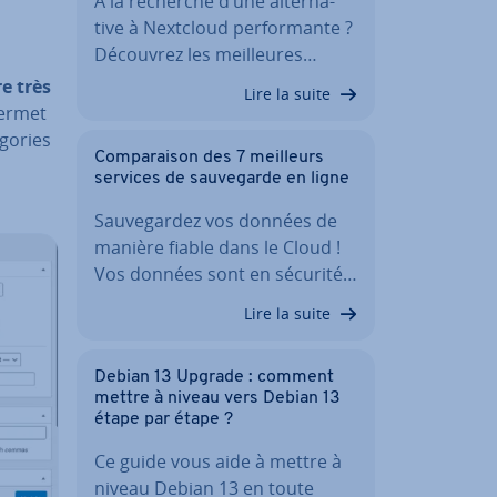
À la recherche d’une al­ter­na­
tive à Nextcloud per­for­mante ?
Découvrez les meil­leures…
e très
Lire la suite
permet
go­ries
Com­pa­rai­son des 7 meilleurs
services de sau­ve­garde en ligne
Sau­ve­gar­dez vos données de
manière fiable dans le Cloud !
Vos données sont en sécurité…
Lire la suite
Debian 13 Upgrade : comment
mettre à niveau vers Debian 13
étape par étape ?
Ce guide vous aide à mettre à
niveau Debian 13 en toute