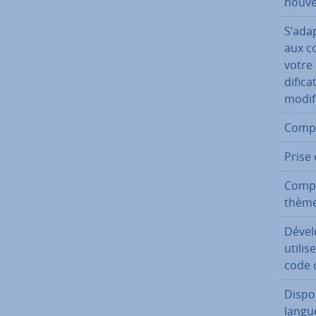
nouve
S’adap
aux c
votre 
di­fi­
modifi
Com­p
Prise 
Com­p
thèm
Dével
utili
code 
Dis­po
langu