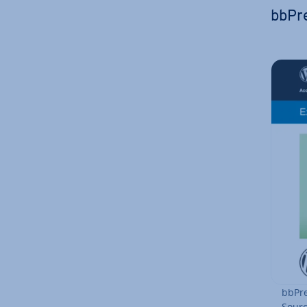
bbPr
bbPre
Sourc