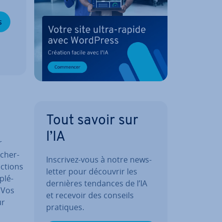
s
Tout savoir sur
l’IA
r
cher­
Inscrivez-vous à notre news­
nctions
let­ter pour découvrir les
plé­
dernières tendances de l’IA
? Vos
et recevoir des conseils
ur
pratiques.