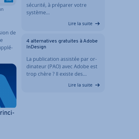
sécurité, à préparer votre
un
système…
Lire la suite
rsion de
de
4 al­ter­na­tives gratuites à Adobe
up­plé­
InDesign
La pu­bli­ca­tion assistée par or­
di­na­teur (PAO) avec Adobe est
trop chère ? Il existe des…
Lire la suite
in­ci­