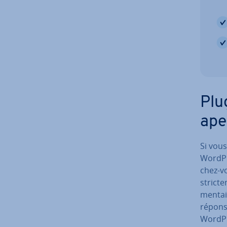
Plu
ape
Si vou
WordPr
chez-vo
stric­t
men­tai
réponse
WordPr