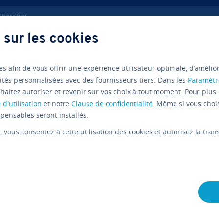
ercher
 sur les cookies
gs
WordPress : plugins de forum
es afin de vous offrir une expérience utilisateur optimale, d’amélio
ités personnalisées avec des fournisseurs tiers. Dans les
Paramètr
haitez autoriser et revenir sur vos choix à tout moment. Pour plus 
Com­pa­ra­tif
Wordpress
Ex
 d'utilisation
et notre
Clause de confidentialité
. Même si vous choi
pensables seront installés.
WordPress
r
, vous consentez à cette utilisation des cookies et autorisez la tr
forum
L'équipe édi­to­riale IONOS
02/11/2020
9 mins