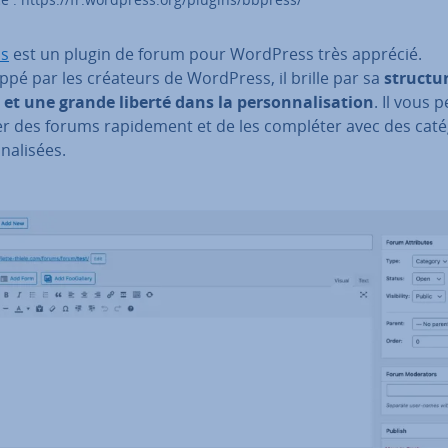
ss
est un plugin de forum pour WordPress très apprécié.
pé par les créateurs de WordPress, il brille par sa
structur
et une grande liberté dans la per­son­na­li­sa­tion
. Il vous 
r des forums ra­pi­de­ment et de les compléter avec des ca­té­
na­li­sées.