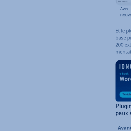
Avec 
nouve
Et le p
base pr
200 ex­
men­tai
Plugi
paux a
Avan