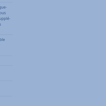
que­
vous
up­plé­
s
ble