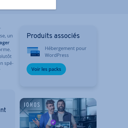
r
ise, un
Produits associés
a­ger
Hé­ber­ge­ment pour
forme.
WordPress
plutôt
n spé­
Voir les packs
r
ent