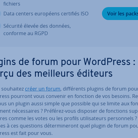
fichiers
Data centers européens certifiés ISO
Voir les pack
Sécurité élevée des données,
conforme au RGPD
gins de forum pour WordPress :
rçu des meilleurs éditeurs
s souhaitez
créer un forum
, dif­fé­rents plugins de forum pou
ess pourront vous convenir en fonction de vos besoins. Re­
us un plugin aussi simple que possible qui se limite aux fo
e­ment né­ces­saires ? Préférez-vous disposer de fonctions sup­
res comme les votes ou les profils uti­li­sa­teurs per­son­nels 
s à ces questions dé­ter­mi­ne­ront quel plugin de forum po
ess est fait pour vous.