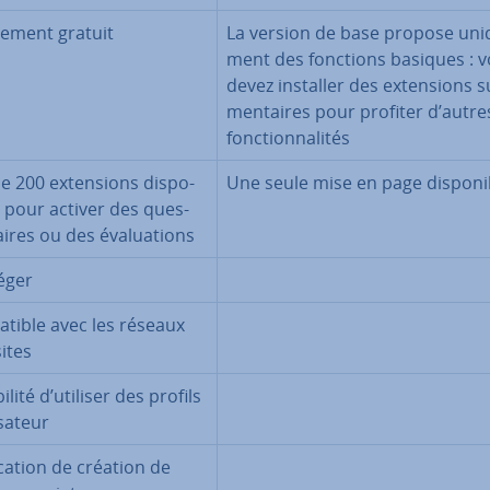
­re­ment gratuit
La version de base propose uni­
ment des fonctions basiques : 
devez installer des ex­ten­sions s
men­taires pour profiter d’autre
fonc­tion­na­li­tés
e 200 ex­ten­sions dis­po­
Une seule mise en page dis­po­ni
s pour activer des ques­
aires ou des éva­lua­tions
éger
­tible avec les réseaux
sites
bi­lité d’utiliser des profils
­sa­teur
fi­ca­tion de création de