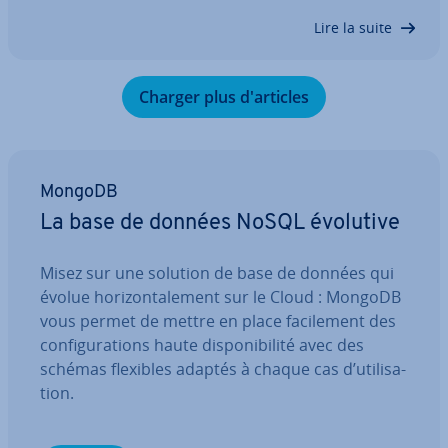
nous vous montrons étape par étape comment
Lire la suite
fonc­tionne le processus d’ins­tal­la­tion. Après le
tutoriel d’ins­tal­la­tion de MongoDB sur Ubuntu,…
Charger plus d'ar­ticles
MongoDB
La base de données NoSQL évolutive
Misez sur une solution de base de données qui
évolue ho­ri­zon­ta­le­ment sur le Cloud : MongoDB
vous permet de mettre en place fa­ci­le­ment des
con­fi­gu­ra­tions haute dis­po­ni­bi­lité avec des
schémas flexibles adaptés à chaque cas d’uti­li­sa­
tion.