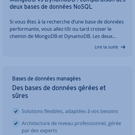
deux bases de données NoSQL
Si vous êtes à la recherche d’une base de données
per­for­mante, vous allez tôt ou tard croiser le
chemin de MongoDB et DynamoDB. Les deux
solutions sont très ap­pré­ciées et offrent de
Lire la suite
nombreux avantages à leurs uti­li­sa­teurs. Dans
notre com­pa­ra­tif MongoDB vs DynamoDB, nous
vous…
Bases de données managées
Des bases de données gérées et
sûres
Solutions flexibles, adaptées à vos besoins
Ar­chi­tec­ture de niveau pro­fes­sion­nel, gérée
par des experts