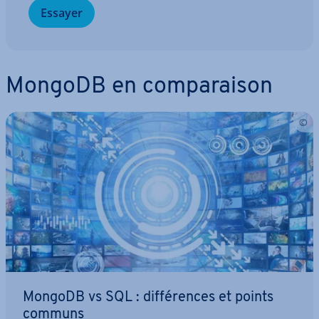
Essayer
MongoDB en com­pa­rai­son
MongoDB vs SQL : dif­fé­rences et points
communs