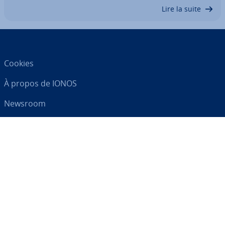
Lire la suite
Cookies
À propos de IONOS
Newsroom
Centre d'As­sis­tance
CGV
Clause de con­fi­den­tia­lité
Votre par­te­naire digital