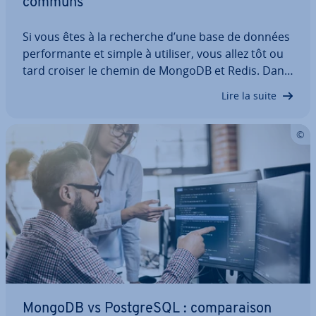
communs
Si vous êtes à la recherche d’une base de données
per­for­mante et simple à utiliser, vous allez tôt ou
tard croiser le chemin de MongoDB et Redis. Dans
cet article, nous vous pré­sen­tons les deux
Lire la suite
systèmes, leurs points forts et leurs points faibles
et à quel usage ils sont mieux…
MongoDB vs Post­greSQL : com­pa­rai­son