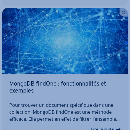
débutants. MongoDB Queries : découvrez notre
tutoriel complet pour com­prendre comment…
MongoDB findOne : fonc­tion­na­li­tés et
exemples
Pour trouver un document spé­ci­fique dans une
col­lec­tion, MongoDB findOne est une méthode
efficace. Elle permet en effet de filtrer l’ensemble
de la col­lec­tion tout en ne renvoyant qu’un seul
Lire la suite