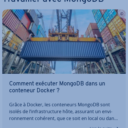
Comment exécuter MongoDB dans un
conteneur Docker ?
Grâce à Docker, les con­te­neurs MongoDB sont
isolés de l’in­fras­truc­ture hôte, assurant un en­vi­
ron­ne­ment cohérent, que ce soit en local ou dans
le Cloud. Les dé­ve­lop­peurs peuvent déployer ra­pi­