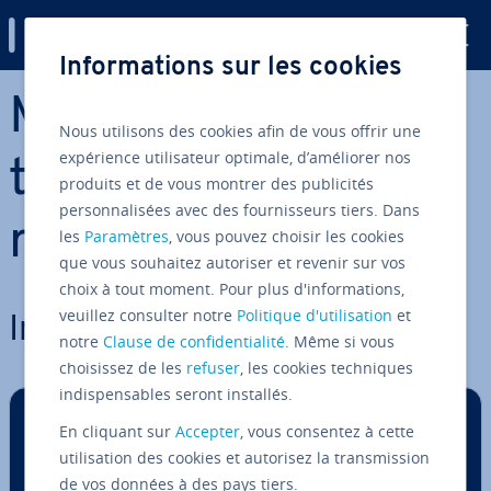
Digital Guide
Informations sur les cookies
Aller au contenu principal
MongoDB - Guides,
Nous utilisons des cookies afin de vous offrir une
expérience utilisateur optimale, d’améliorer nos
tutoriels et com­pa­
produits et de vous montrer des publicités
personnalisées avec des fournisseurs tiers. Dans
rai­sons
les
Paramètres
, vous pouvez choisir les cookies
que vous souhaitez autoriser et revenir sur vos
choix à tout moment. Pour plus d'informations,
veuillez consulter notre
Politique d'utilisation
et
Ins­tal­la­tion de MongoDB
notre
Clause de confidentialité
. Même si vous
choisissez de les
refuser
, les cookies techniques
indispensables seront installés.
En cliquant sur
Accepter
, vous consentez à cette
utilisation des cookies et autorisez la transmission
de vos données à des pays tiers.