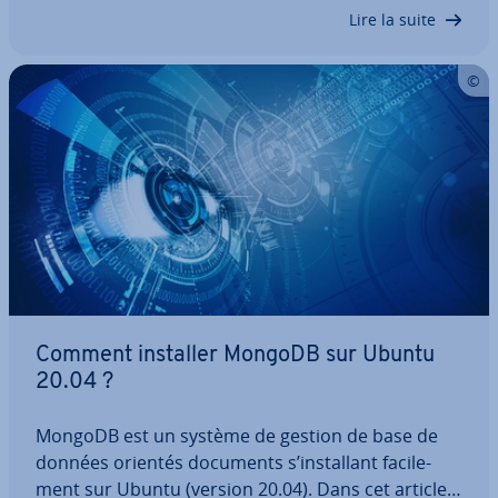
explique ce qu’est MongoDB, comment fonc­tionne
Lire la suite
un pipeline et ses dif­fé­rentes étapes. Découvrez
également, à l’aide de quelques…
Comment installer MongoDB sur Ubuntu
20.04 ?
MongoDB est un système de gestion de base de
données orientés documents s’ins­tal­lant fa­ci­le­
ment sur Ubuntu (version 20.04). Dans cet article,