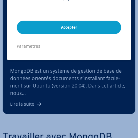
Accepter
Paramètres
Comment installer MongoDB sur Ubuntu
20.04 ?
MongoDB est un système de gestion de base de
données orientés documents s’ins­tal­lant fa­ci­le­
ment sur Ubuntu (version 20.04). Dans cet article,
nous…
Lire la suite
Tra­vail­ler avec MongoDB