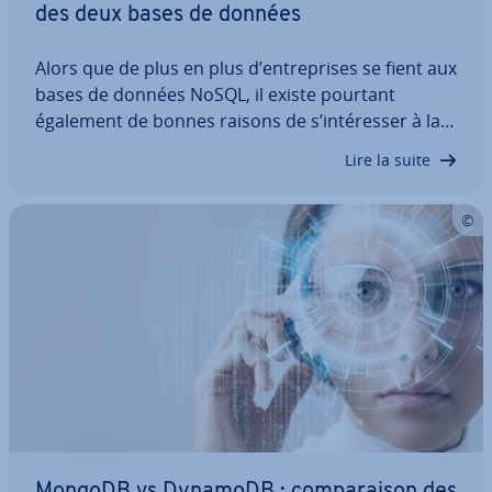
des deux bases de données
Alors que de plus en plus d’en­tre­prises se fient aux
bases de données NoSQL, il existe pourtant
également de bonnes raisons de s’in­té­res­ser à la
méthode re­la­tion­nelle classique. Fi­na­le­ment, tout
Lire la suite
dépend de votre objectif d’uti­li­sa­tion. Pour
l’illustrer, nous avons comparé deux des…
MongoDB vs DynamoDB : com­pa­rai­son des