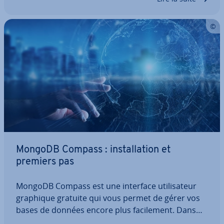
résultat à la fois. Notre article vous présente les
fonc­tion­na­li­tés de MongoDB findOne et…
MongoDB Compass : ins­tal­la­tion et
premiers pas
MongoDB Compass est une interface uti­li­sa­teur
graphique gratuite qui vous permet de gérer vos
bases de données encore plus fa­ci­le­ment. Dans
cet article, nous vous ex­pli­quons comment