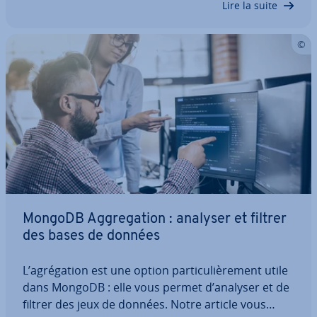
Lire la suite
installer MongoDB Compass étape par étape et
pré­sen­tons des fonctions simples qui rendront
votre…
MongoDB Ag­gre­ga­tion : analyser et filtrer
des bases de données
L’agré­ga­tion est une option par­ti­cu­liè­re­ment utile
dans MongoDB : elle vous permet d’analyser et de
filtrer des jeux de données. Notre article vous