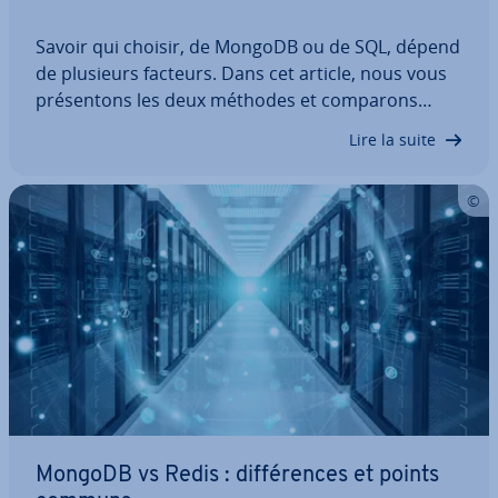
Savoir qui choisir, de MongoDB ou de SQL, dépend
de plusieurs facteurs. Dans cet article, nous vous
pré­sen­tons les deux méthodes et comparons
leurs points forts et faibles. Nous vous ex­pli­quons
Lire la suite
aussi ce que sig­ni­fient SQL et NoSQL, et quels sont
leurs avantages et in­con­vé­nients.…
MongoDB vs Redis : dif­fé­rences et points