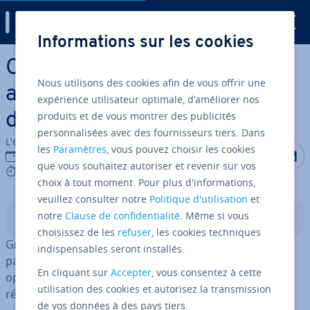
Digital Guide
Informations sur les cookies
Aller au contenu principal
Commande passwd :
Nous utilisons des cookies afin de vous offrir une
apprenez à modifier les mots
expérience utilisateur optimale, d’améliorer nos
produits et de vous montrer des publicités
de passe
personnalisées avec des fournisseurs tiers. Dans
L'équipe édi­to­riale IONOS
les
Paramètres
, vous pouvez choisir les cookies
Partager s
Partag
P
23/10/2023
que vous souhaitez autoriser et revenir sur vos
5 mins
choix à tout moment. Pour plus d'informations,
veuillez consulter notre
Politique d'utilisation
et
notre
Clause de confidentialité
. Même si vous
Sommaire
choisissez de les
refuser
, les cookies techniques
Grâce à la commande passwd, dé­fi­nis­sez des mots de
indispensables seront installés.
passe pour vous ou d’autres personnes. Diverses
En cliquant sur
Accepter
, vous consentez à cette
options vous per­met­tent de procéder à d’autres
utilisation des cookies et autorisez la transmission
réglages et même de dé­sac­ti­ver des comptes inactifs.
de vos données à des pays tiers.