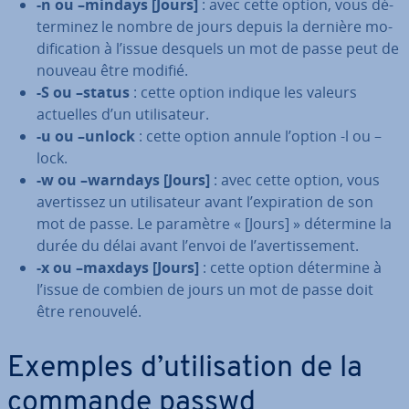
-n ou –mindays [Jours]
: avec cette option, vous dé­
ter­mi­nez le nombre de jours depuis la dernière mo­
di­fi­ca­tion à l’issue desquels un mot de passe peut de
nouveau être modifié.
-S ou –status
: cette option indique les valeurs
actuelles d’un uti­li­sa­teur.
-u ou –unlock
: cette option annule l’option -l ou –
lock.
-w ou –warndays [Jours]
: avec cette option, vous
aver­tis­sez un uti­li­sa­teur avant l’ex­pi­ra­tion de son
mot de passe. Le paramètre « [Jours] » détermine la
durée du délai avant l’envoi de l’aver­tis­se­ment.
-x ou –maxdays [Jours]
: cette option détermine à
l’issue de combien de jours un mot de passe doit
être renouvelé.
Exemples d’uti­li­sa­tion de la
commande passwd