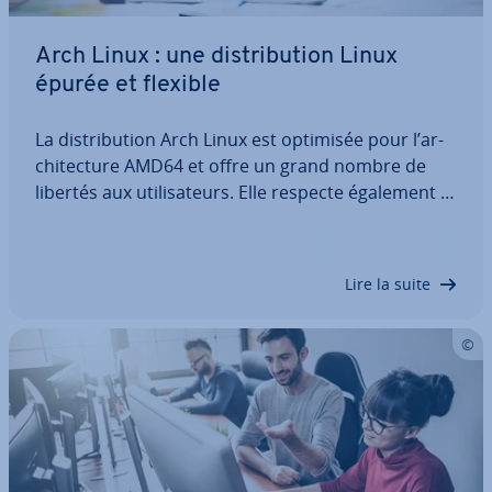
Arch Linux : une dis­tri­bu­tion Linux
épurée et flexible
La dis­tri­bu­tion Arch Linux est optimisée pour l’ar­
chi­tec­ture AMD64 et offre un grand nombre de
libertés aux uti­li­sa­teurs. Elle respecte également le
principe KISS (« Keep it simple, stupid », soit « Ne
complique pas les choses »). Découvrez avec nous
Arch Linux, les…
Lire la suite