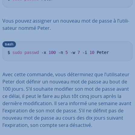
Vous pouvez assigner un nouveau mot de passe à l’uti­li­
sa­teur nommé Peter.
bash
$ 
sudo
passwd
 -x 
100
 -n 
5
 -w 
7
 -i 
10
 Peter
Avec cette commande, vous dé­ter­mi­nez que l’uti­li­sa­teur
Peter doit définir un nouveau mot de passe au bout de
100 jours. S’il souhaite modifier son mot de passe avant
ce délai, il peut le faire au plus tôt cinq jours après la
dernière mo­di­fi­ca­tion. Il sera informé une semaine avant
l’ex­pi­ra­tion de son mot de passe. S’il ne définit pas de
nouveau mot de passe au cours des dix jours suivant
l’ex­pi­ra­tion, son compte sera désactivé.