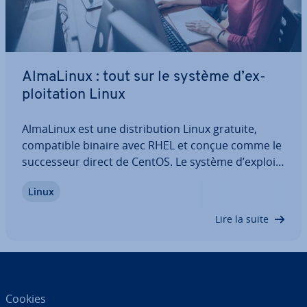
AlmaLinux : tout sur le système d’ex­
ploi­ta­tion Linux
AlmaLinux est une dis­tri­bu­tion Linux gratuite,
com­pa­tible binaire avec RHEL et conçue comme le
suc­ces­seur direct de CentOS. Le système d’ex­ploi­
ta­tion, dis­po­nible en open source, est développé
Linux
en étroite col­la­bo­ra­tion avec la com­mu­nauté.
Découvrez ce qui se cache derrière…
Lire la suite
Cookies