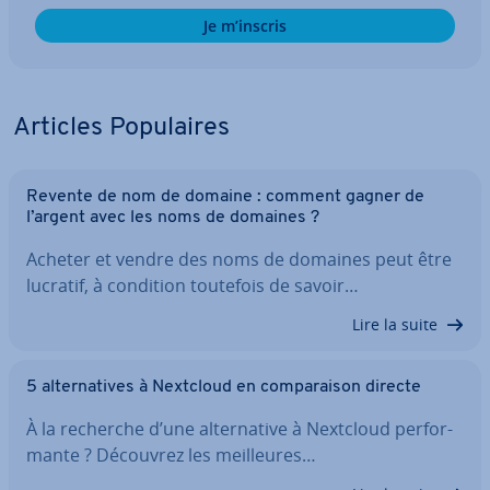
Je m’inscris
Articles Po­pu­laires
Revente de nom de domaine : comment gagner de
l’argent avec les noms de domaines ?
Acheter et vendre des noms de domaines peut être
lucratif, à condition toutefois de savoir…
Lire la suite
5 al­ter­na­tives à Nextcloud en com­pa­rai­son directe
À la recherche d’une al­ter­na­tive à Nextcloud per­for­
mante ? Découvrez les meil­leures…