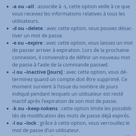
-a ou –all
: associée à -s, cette option veille à ce que
vous receviez les in­for­ma­tions relatives à tous les
uti­li­sa­teurs.
-d ou –delete
: avec cette option, vous pouvez dé­sac­
ti­ver un mot de passe.
-e ou –expire
: avec cette option, vous laissez un mot
de passer arriver à ex­pi­ra­tion. Lors de la prochaine
connexion, il con­vien­dra de définir un nouveau mot
de passe à l’aide de la commande passwd.
-i ou –inactive [Jours]
: avec cette option, vous dé­
ter­mi­nez quand un compte doit être supprimé. Ce
moment survient à l’issue du nombre de jours
indiqué pendant lesquels un uti­li­sa­teur est resté
inactif après l’ex­pi­ra­tion de son mot de passe.
-k ou –keep-tokens
: cette option limite les pos­si­bi­li­
tés de mo­di­fi­ca­tion des mots de passe déjà expirés.
-l ou –lock
: grâce à cette option, vous ver­rouil­lez le
mot de passe d’un uti­li­sa­teur.