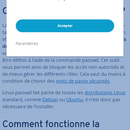
Qu’est-ce que Linux passwd ?
La
commande Linux
passwd est par­ti­cu­liè­re­ment im­por­
Accepter
tante pour la sécurité des données de votre système. En
effet, elle vous permet, sous
Linux
, de
modifier les mots
Paramètres
de passe d’un groupe ou d’un uti­li­sa­teur
. Les in­ter­
valles de mo­di­fi­ca­tion et de blocage peuvent également
être définis à l’aide de la commande passwd. Cet outil
vous permet ainsi de bloquer les accès non autorisés et
de mieux gérer les dif­fé­rents rôles. Cela vaut du moins à
condition de choisir des
mots de passe sécurisés
.
Linux passwd fait partie de toutes les
dis­tri­bu­tions Linux
standard, comme
Debian
ou
Ubuntu
, il n’est donc pas
né­ces­saire de l’installer.
Comment fonc­tionne la