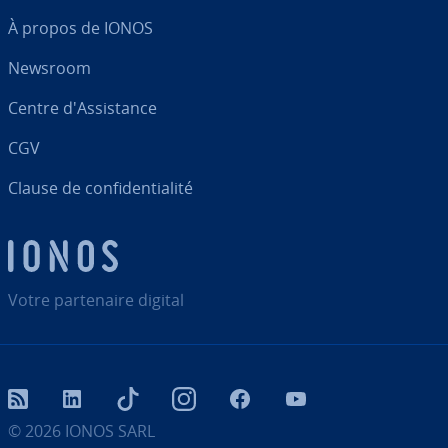
À propos de IONOS
Newsroom
Centre d'As­sis­tance
CGV
Clause de con­fi­den­tia­lité
Votre par­te­naire digital
RSS
LinkedIn
tiktok
Instagram
Facebook
YouTube
© 2026
IONOS SARL