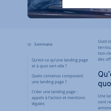
Outil i
Sommaire
ter­ris­
tion cl
des offr
Qu’est-ce qu’une landing page
et à quoi sert-elle ?
Qu’
Quels contenus composent
une landing page ?
quoi
Créer une landing page :
Une lan
appels à l’action et mentions
sont re
légales
annonce