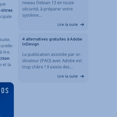
niveau Debian 13 en toute
aque
sécurité, à préparer votre
-titres
système…
ci­pale
Lire la suite
suite.
4 al­ter­na­tives gratuites à Adobe
InDesign
­rel­le­
 lire.
La pu­bli­ca­tion assistée par or­
ction
di­na­teur (PAO) avec Adobe est
e et la
trop chère ? Il existe des…
Lire la suite