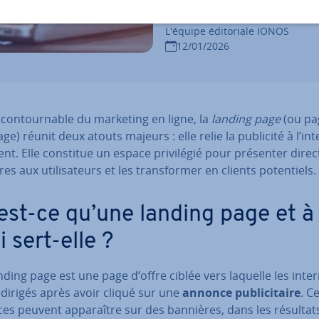
sions ?
L'équipe édi­to­riale IONOS
12/01/2026
n­con­tour­nable du marketing en ligne, la
landing page
(ou pag
sage) réunit deux atouts majeurs : elle relie la publicité à l’in­t
ient. Elle constitue un espace pri­vi­lé­gié pour présenter di­rec
es aux uti­li­sa­teurs et les trans­for­mer en clients po­ten­tiels.
est-ce qu’une landing page et à
 sert-elle ?
ding page est une page d’offre ciblée vers laquelle les in­ter
dirigés après avoir cliqué sur une
annonce pu­bli­ci­taire
. C
s peuvent ap­pa­raître sur des bannières, dans les résultat