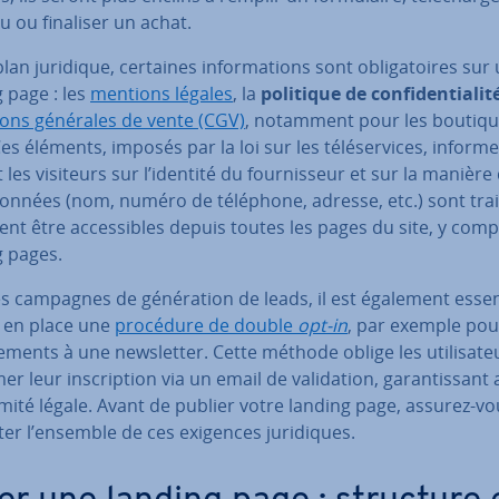
 ou finaliser un achat.
plan juridique, certaines in­for­ma­tions sont obli­ga­toires sur
 page : les
mentions légales
, la
politique de con­fi­den­tia­lit
tions générales de vente (CGV)
, notamment pour les boutiqu
Ces éléments, imposés par la loi sur les té­lé­ser­vices, informe
 les visiteurs sur l’identité du four­nis­seur et sur la manière
données (nom, numéro de téléphone, adresse, etc.) sont trai
vent être ac­ces­sibles depuis toutes les pages du site, y comp
g pages.
s campagnes de gé­né­ra­tion de leads, il est également essen
 en place une
procédure de double
opt-in
, par exemple pou
­ments à une news­let­ter. Cette méthode oblige les uti­li­sa­te
r leur ins­crip­tion via un email de va­li­da­tion, ga­ran­tis­sant 
­mité légale. Avant de publier votre landing page, assurez-v
er l’ensemble de ces exigences ju­ri­diques.