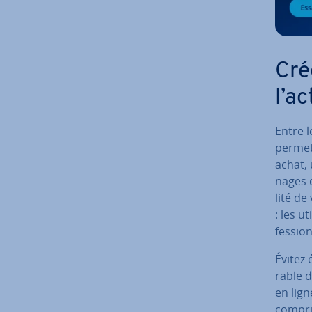
Cré
l’a
Entre l
per­me
achat, 
nages d
lité de
: les u
fes­sio
Évitez 
rable 
en lign
compris