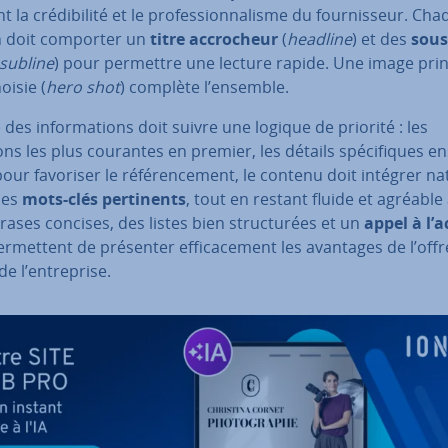
t la cré­di­bi­lité et le pro­fes­sion­na­lisme du four­nis­seur. Ch
n doit comporter un
titre ac­cro­cheur
(
headline
) et des
sous
subline
) pour permettre une lecture rapide. Une image prin­
oisie (
hero shot
) complète l’ensemble.
 des in­for­ma­tions doit suivre une logique de priorité : les
ns les plus courantes en premier, les détails spé­ci­fiques en
pour favoriser le ré­fé­ren­ce­ment, le contenu doit intégrer na­tu
des
mots-clés per­ti­nents
, tout en restant fluide et agréable à
ases concises, des listes bien struc­tu­rées et un
appel à l’a
r­met­tent de présenter ef­fi­ca­ce­ment les avantages de l’offr
e l’en­tre­prise.