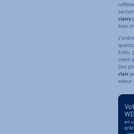
reflèten
sectio
clairs
(
bien ch
L’ordre
questio
Enfin, 
ment 
Des phr
clair
pe
valeur d