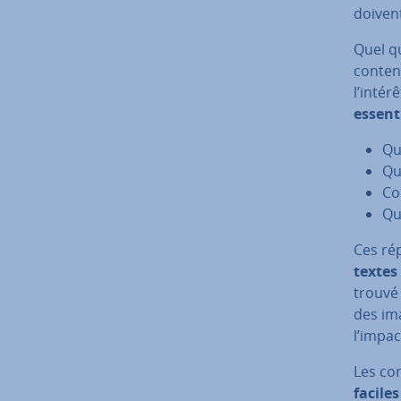
doiven
Quel qu
conten
l’intér
es­sen­t
Qu
Qu
Co
Qu
Ces rép
textes 
trouvé 
des ima
l’impac
Les co
faciles