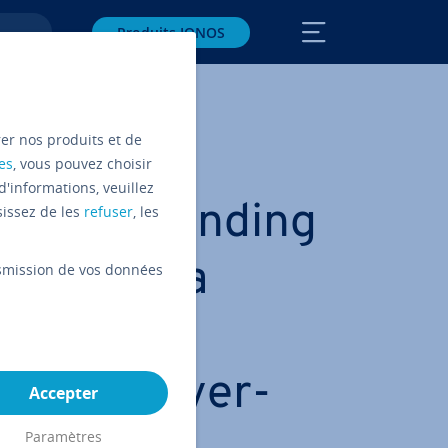
Produits IONOS
e réussie ?
rer nos produits et de
es
, vous pouvez choisir
d'informations, veuillez
 qu’une landing
sissez de les
refuser
, les
omment la
ansmission de vos données
 pour
 vos con­ver­
Accepter
Paramètres