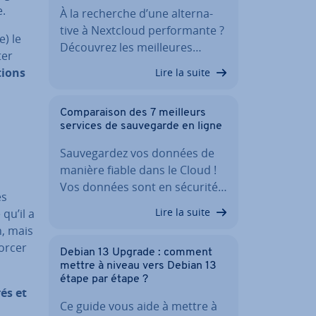
e.
À la recherche d’une al­ter­na­
tive à Nextcloud per­for­mante ?
e) le
Découvrez les meil­leures…
ter
tions
Lire la suite
Com­pa­rai­son des 7 meilleurs
services de sau­ve­garde en ligne
Sau­ve­gar­dez vos données de
manière fiable dans le Cloud !
Vos données sont en sécurité…
es
Lire la suite
e qu’il a
n, mais
forcer
Debian 13 Upgrade : comment
mettre à niveau vers Debian 13
étape par étape ?
rés et
Ce guide vous aide à mettre à