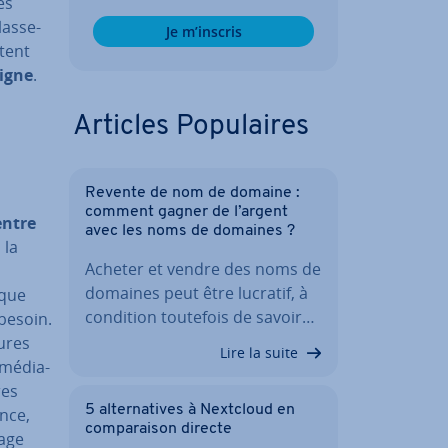
es
as­se­
Je m’inscris
­tent
ligne
.
Articles Po­pu­laires
Revente de nom de domaine :
comment gagner de l’argent
entre
avec les noms de domaines ?
 la
Acheter et vendre des noms de
domaines peut être lucratif, à
ique
condition toutefois de savoir…
 besoin.
sures
Lire la suite
mé­dia­
res
5 al­ter­na­tives à Nextcloud en
once,
com­pa­rai­son directe
page