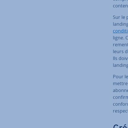
contenu
Sur le 
landing
con­di­
ligne. 
re­ment
leurs 
Ils doi
landin
Pour le
mettre
abon­ne
confirme
con­for
respect