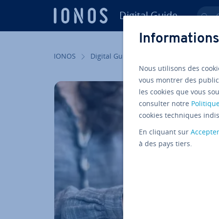
Digital Guide
Ch
Aller au contenu principal
Informations
IONOS
Digital Guide
Sites internet
Cré
Nous utilisons des cooki
vous montrer des public
les cookies que vous sou
consulter notre
Politique
cookies techniques indis
En cliquant sur
Accepte
à des pays tiers.