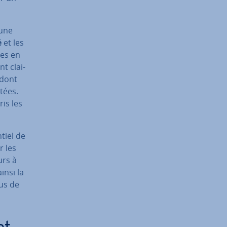
 une
é
et les
es en
nt clai­
 dont
tées.
ris les
tiel de
r les
urs à
ainsi la
ous de