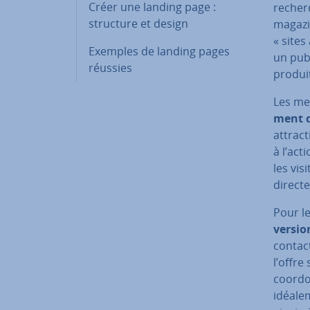
Créer une landing page :
recherc
structure et design
magazi
« sites
Exemples de landing pages
un publ
réussies
produit
Les me
ment d
attract
à l’act
les vis
directe
Pour le
ver­sio
contact
l’offre
coor­do
idéa­le