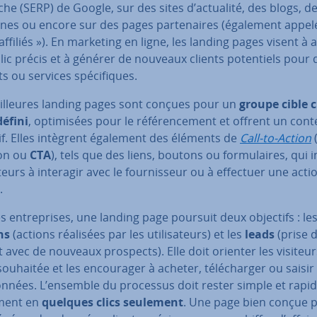
he (SERP) de Google, sur des sites d’actualité, des blogs, d
nes ou encore sur des pages par­te­naires (également appel
 affiliés »). En marketing en ligne, les landing pages visent à a
ic précis et à générer de nouveaux clients po­ten­tiels pour 
s ou services spé­ci­fiques.
il­leures landing pages sont conçues pour un
groupe cible cl
éfini
, op­ti­mi­sées pour le ré­fé­ren­ce­ment et offrent un con
if. Elles intègrent également des éléments de
Call-to-Action
ion ou
CTA
), tels que des liens, boutons ou for­mu­laires, qui i
iteurs à interagir avec le four­nis­seur ou à effectuer une acti
.
s en­tre­prises, une landing page poursuit deux objectifs : le
ns
(actions réalisées par les uti­li­sa­teurs) et les
leads
(prise 
 avec de nouveaux prospects). Elle doit orienter les visiteur
 souhaitée et les en­cou­ra­ger à acheter, té­lé­char­ger ou saisir
n­nées. L’ensemble du processus doit rester simple et rapid
­ment en
quelques clics seulement
. Une page bien conçue 