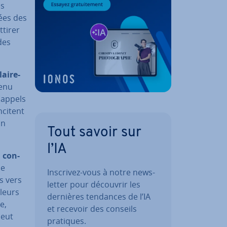
es
ées des
ttirer
des
ai­re­
tenu
(appels
ncitent
on
Tout savoir sur
l’IA
s
con­
de
Inscrivez-vous à notre news­
s vers
let­ter pour découvrir les
 leurs
dernières tendances de l’IA
e,
et recevoir des conseils
peut
pratiques.