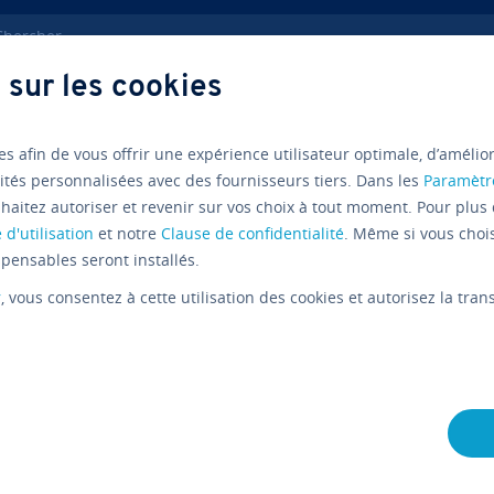
ercher
 sur les cookies
ation de sites internet
Quels sont les critères d’une landing pag
es afin de vous offrir une expérience utilisateur optimale, d’amélio
ités personnalisées avec des fournisseurs tiers. Dans les
Paramètr
Lexique
Savoir-Faire Web
haitez autoriser et revenir sur vos choix à tout moment. Pour plus 
Qu’est-ce
 d'utilisation
et notre
Clause de confidentialité
. Même si vous choi
pensables seront installés.
page et c
r
, vous consentez à cette utilisation des cookies et autorisez la tr
concevoir
maximiser