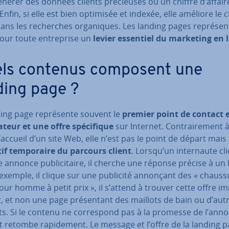
énérer des données clients pré­cieuses ou un chiffre d’affair
 Enfin, si elle est bien optimisée et indexée, elle améliore le cl
ns les re­cherches or­ga­niques. Les landing pages re­pré­sen
our toute en­tre­prise un
levier essentiel du marketing en 
ls contenus composent une
ding page ?
ing page re­pré­sente souvent le
premier point de contact 
­sa­teur et une offre spé­ci­fique
sur Internet. Con­trai­re­ment à
accueil d’un site Web, elle n’est pas le point de départ mais
if tem­po­raire du parcours client
. Lorsqu’un in­ter­naute cl
 annonce pu­bli­ci­taire, il cherche une réponse précise à un
 exemple, il clique sur une publicité annonçant des « chaus­
our homme à petit prix », il s’attend à trouver cette offre im­
, et non une page pré­sen­tant des maillots de bain ou d’aut
s. Si le contenu ne cor­res­pond pas à la promesse de l’ann
êt retombe ra­pi­de­ment. Le message et l’offre de la landing 