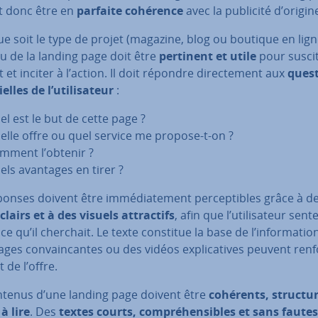
t donc être en
parfaite cohérence
avec la publicité d’origin
e soit le type de projet (magazine, blog ou boutique en lign
u de la landing page doit être
pertinent et utile
pour susci
êt et inciter à l’action. Il doit répondre di­rec­te­ment aux
ques
ielles de l’uti­li­sa­teur
:
el est le but de cette page ?
elle offre ou quel service me propose-t-on ?
mment l’obtenir ?
els avantages en tirer ?
onses doivent être im­mé­dia­te­ment per­cep­tibles grâce à d
clairs et à des visuels at­trac­tifs
, afin que l’uti­li­sa­teur sent
ce qu’il cherchait. Le texte constitue la base de l’in­for­ma­tio
ges con­vain­cantes ou des vidéos ex­pli­ca­tives peuvent ren
t de l’offre.
ntenus d’une landing page doivent être
cohérents, struc­tu­
 à lire
. Des
textes courts, com­pré­hen­sibles et sans fautes