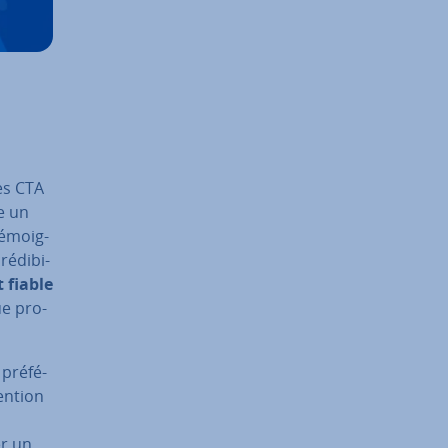
des CTA
e un
é­moig­
é­di­bi­
t fiable
ue pro­
pré­fé­
tention
er un