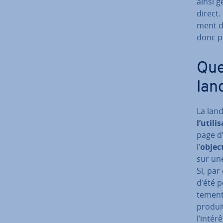
ainsi g
direct.
ment da
donc p
Que
lan
La land
l’uti­li
page d’
l’
object
sur une
Si, par
d’été p
te­ment
produit
l’intér