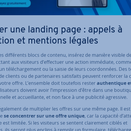
er une landing page : appels à
ction et mentions légales
es dif­fé­rents blocs de contenu, insérez de manière visible 
t­tant aux visiteurs d’effectuer une action immédiate, comm
un té­lé­char­ge­ment ou la saisie de leurs coor­don­nées. Des t
e clients ou de par­te­naires sa­tis­faits peuvent renforcer la cr
 votre offre. L’ensemble doit toutefois rester
au­then­tique e
ti­li­sa­teurs doivent avoir l’im­pres­sion d’être dans une boutiq
n­nelle et ac­cueil­lante, et non face à une publicité agressive.
également de mul­ti­plier les offres sur une même page. Il est 
de
se con­cen­trer sur une offre unique
, car la capacité d’at
e est limitée. Si les visiteurs se sentent clai­re­ment ciblés et
, ils seront plus enclins à remplir un for­mu­laire, té­lé­char­g