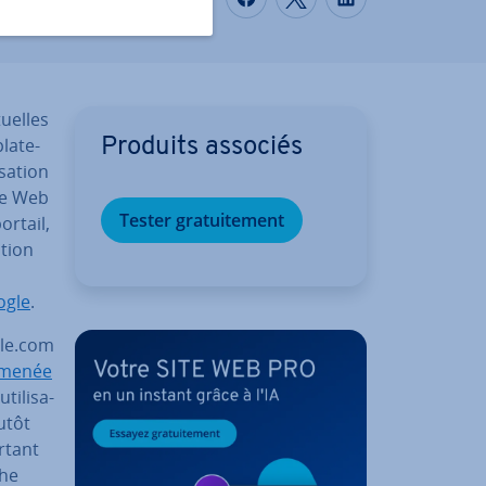
uelles
la­te­
Produits associés
sa­tion
te Web
Tester gra­tui­te­ment
ortail,
ation
ogle
.
gle.com
 menée
i­li­sa­
utôt
rtant
che