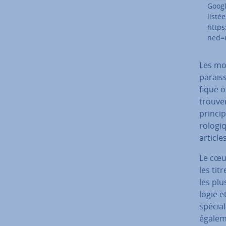
Googl
listé
https
ned=
Les mot
pa­rais
fique o
trouver
prin­ci
ro­lo­g
article
Le cœu
les tit
les plu
lo­gie 
spécial
égaleme