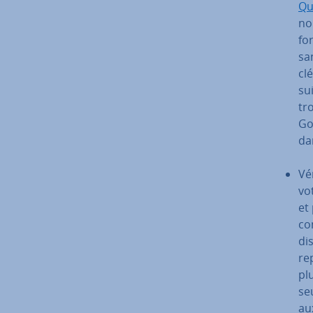
Qu
no
fo
sa
cl
sui
tro
Go
da
Vé
vo
et
co
di
re
pl
se
aux