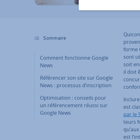
Quicon
Sommaire
provena
forme G
sont ut
Comment fonc­tionne Google
soit en
News
il doit
Ré­fé­ren­cer son site sur Google
con­cur
News : processus d’ins­crip­tion
confor
Op­ti­mi­sa­tion : conseils pour
Inclure
un ré­fé­ren­ce­ment réussi sur
est cl
Google News
par le 
teurs f
qu’aux 
est l’i