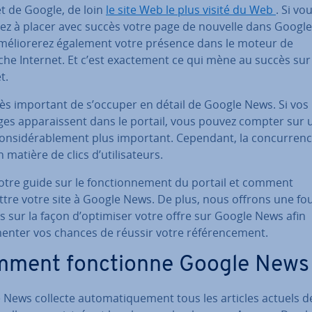
et de Google, de loin
le site Web le plus visité du Web
. Si vo
ez à placer avec succès votre page de nouvelle dans Googl
mé­lio­re­rez également votre présence dans le moteur de
he Internet. Et c’est exac­te­ment ce qui mène au succès sur
t.
très important de s’occuper en détail de Google News. Si vos
s ap­pa­rais­sent dans le portail, vous pouvez compter sur 
con­si­dé­ra­ble­ment plus important. Cependant, la con­cur­renc
 matière de clics d’uti­li­sa­teurs.
otre guide sur le fonc­tion­ne­ment du portail et comment
tre votre site à Google News. De plus, nous offrons une fo
s sur la façon d’optimiser votre offre sur Google News afin
nter vos chances de réussir votre ré­fé­ren­ce­ment.
ment fonc­tionne Google News
News collecte au­to­ma­ti­que­ment tous les articles actuels d