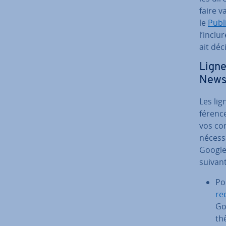
faire v
le
Publ
l’incl
ait déc
Ligne
New
Les lig
fé­ren­
vos con
né­ces­
Google 
suivant
Po
re
Go
thè