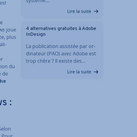
système…
est
Lire la suite
le
ews joue
4 al­ter­na­tives gratuites à Adobe
InDesign
te, plus
­li­
La pu­bli­ca­tion assistée par or­
di­na­teur (PAO) avec Adobe est
er
trop chère ? Il existe des…
tion du
Lire la suite
e de
che
s :
Selon
. Pour