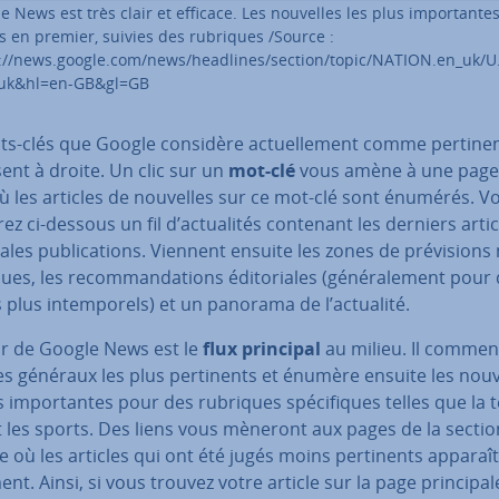
e News est très clair et efficace. Les nouvelles les plus im­por­tante
es en premier, suivies des rubriques /Source :
://news.google.com/news/headlines/section/topic/NATION.en_uk/U.
uk&hl=en-GB&gl=GB
s-clés que Google considère ac­tuel­le­ment comme per­ti­ne
­sent à droite. Un clic sur un
mot-clé
vous amène à une page 
ù les articles de nouvelles sur ce mot-clé sont énumérés. V
ez ci-dessous un fil d’ac­tua­li­tés contenant les derniers arti
­pales pu­bli­ca­tions. Viennent ensuite les zones de pré­vi­sions
iques, les re­com­man­da­tions édi­to­riales (gé­né­ra­le­ment pour
s plus in­tem­po­rels) et un panorama de l’actualité.
r de Google News est le
flux principal
au milieu. Il commen
res généraux les plus per­ti­nents et énumère ensuite les nouv
s im­por­tantes pour des rubriques spé­ci­fiques telles que la 
et les sports. Des liens vous mèneront aux pages de la sectio
e où les articles qui ont été jugés moins per­ti­nents ap­pa­raî­
nt. Ainsi, si vous trouvez votre article sur la page prin­ci­pal