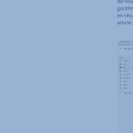
de nouv
go­rith
en résu
article