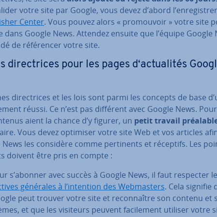
alider votre site par Google, vous devez d’abord l’en­re­gis­tre
isher Center
. Vous pouvez alors « pro­mou­voir » votre site 
ure dans Google News. Attendez ensuite que l’équipe Google
idé de ré­fé­ren­cer votre site.
s di­rec­trices pour les pages d‘ac­tua­li­tés Goog
s
nes di­rec­trices et les lois sont parmi les concepts de base d’
ce­ment réussi. Ce n’est pas différent avec Google News. Pou
tenus aient la chance d’y figurer, un
petit travail préalabl
saire. Vous devez optimiser votre site Web et vos articles afi
News les considère comme per­ti­nents et réceptifs. Les poi
s doivent être pris en compte :
ur s’abonner avec succès à Google News, il faut respecter l
c­tives générales à l’intention des Web­mas­ters
. Cela signifie
ogle peut trouver votre site et re­con­naître son contenu et 
mes, et que les visiteurs peuvent fa­ci­le­ment utiliser votre s