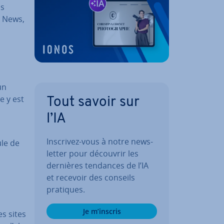
us
e News,
un
e y est
Tout savoir sur
l’IA
Inscrivez-vous à notre news­
ule de
let­ter pour découvrir les
dernières tendances de l’IA
et recevoir des conseils
pratiques.
Je m’inscris
es sites