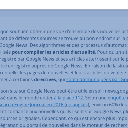
20/01/2020
que souhaite obtenir une vue d’ensemble des nouvelles act
nt de dif­fé­rentes sources se trouve au bon endroit sur la p
oogle News. Des al­go­rithmes et des processus d’au­to­ma­ti­
ilisés
pour compiler les articles d’actualité
. Pour qu’un si
­re­gis­tré par Google News et ses articles at­ter­ris­sent sur le p
 être en­re­gis­tré auprès de Google News. En raison de la situ
­ren­tielle, les pages de nouvelles et leurs articles doivent se
mer à certaines
di­rec­tives
, qui
sont com­mu­ni­quées par Go
 son site sur Google News peut-être utile en soi : news.goo
assé dans le monde entier
à la place 112
. Selon une
enquête
Search Engine Journal en 2016 (en anglais)
, environ 60% des ut
ont confiance aux nouvelles qu’ils lisent sur Google News pl
sources ori­gi­nales. Cependant, ce qui est encore plus impo
n­té­gra­tion du portail de nouvelles dans le moteur de recher