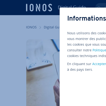
Digital Guide
Ch
Aller au contenu principal
Informations
IONOS
Digital Guide
Web marketing
S
Nous utilisons des cooki
vous montrer des public
les cookies que vous sou
consulter notre
Politique
cookies techniques indis
En cliquant sur
Accepte
à des pays tiers.