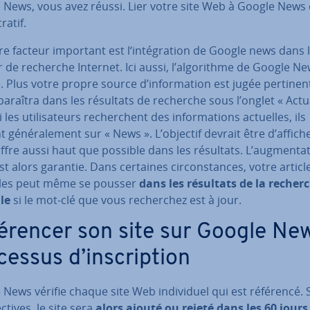
 News, vous avez réussi. Lier votre site Web à Google News 
ratif.
e facteur important est l‘in­té­gra­tion de Google news dans 
de recherche Internet. Ici aussi, l’al­go­rithme de Google N
. Plus votre propre source d’in­for­ma­tion est jugée per­ti­nen
­pa­raî­tra dans les résultats de recherche sous l’onglet « Ac­tua
i les uti­li­sa­teurs re­cherchent des in­for­ma­tions actuelles, ils
t gé­né­ra­le­ment sur « News ». L’objectif devrait être d’affich
ffre aussi haut que possible dans les résultats. L’aug­men­ta­
est alors garantie. Dans certaines cir­cons­tances, votre articl
les peut même se pousser
dans les résultats de la recher
le
si le mot-clé que vous re­cher­chez est à jour.
fé­ren­cer son site sur Google New
essus d’ins­crip­tion
News vérifie chaque site Web in­di­vi­duel qui est référencé. 
ec­tives, le site sera
alors ajouté ou rejeté dans les 60 jours