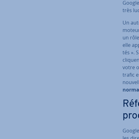
Google
très luc
Un autr
moteur 
un rôle
elle ap
tés ». S
cliquen
votre o
trafic 
nouvel
norma
Ré­
proc
Google 
les di­r