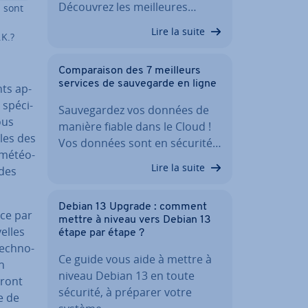
Découvrez les meil­leures…
s sont
Lire la suite
K.?
Com­pa­rai­son des 7 meilleurs
services de sau­ve­garde en ligne
nts ap­
spé­ci­
Sau­ve­gar­dez vos données de
ous
manière fiable dans le Cloud !
cles des
Vos données sont en sécurité…
 mé­téo­
Lire la suite
 des
Debian 13 Upgrade : comment
ce par
mettre à niveau vers Debian 13
elles
étape par étape ?
tech­no­
Ce guide vous aide à mettre à
n
niveau Debian 13 en toute
tront
sécurité, à préparer votre
e de