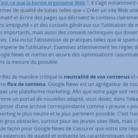
’est-ce que la bonne ergonomie Web
?. Il s’agit notamment
rmes de qualité de bases telles que « Créer un site Web utile
r­ma­tif et écrire des pages qui décrivent le contenu clai­re­me
ns ambiguïté » et des conseils généraux sur l’uti­li­sa­tion de
és im­por­tants, mais aussi des conseils tech­niques qui doive
vis. Cela inclut l’abs­ten­tion de pratiques telles que le spam 
mperie de l’uti­li­sa­teur. Examinez at­ten­ti­ve­ment les règles 
ogle News et mettez en œuvre des op­ti­mi­sa­tions rai­son­na
ns la mesure du possible.
rifiez de manière critique la
neu­tra­lité de vos contenus
et 
tre
flux de contenu
. Google News est un agré­ga­teur de nou
 pas une pla­te­forme marketing. Afin que votre page soit re
mme un portail de nouvelles adapté, vous devez, dans l’idéal
sposer d’une archive cor­res­pon­dante comme « preuve » po
porting le plus neutre et le plus pertinent possible. C’est l’u
us gros obstacles, surtout pour les jeunes sites Web, mais c’
ule façon pour Google News de s’assurer que votre site ré
 exigences de qualité et présente les ca­rac­té­ris­tiques clair