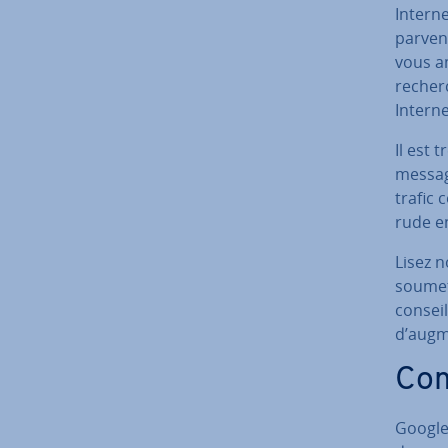
Intern
parven
vous a
recherc
Interne
Il est 
message
trafic 
rude en
Lisez n
soumet
conseil
d’augme
Com
Google 