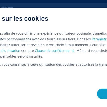
ercher
 sur les cookies
earch Engine Marketing
Ré­fé­ren­cer site Google News
es afin de vous offrir une expérience utilisateur optimale, d’amélio
ités personnalisées avec des fournisseurs tiers. Dans les
Paramètr
Google
Ré­fé­ren­ce­ment Natu
haitez autoriser et revenir sur vos choix à tout moment. Pour plus 
Google New
 d'utilisation
et notre
Clause de confidentialité
. Même si vous choi
pensables seront installés.
et optimis
r
, vous consentez à cette utilisation des cookies et autorisez la tr
sur le mot
cherches 
L'équipe édi­to­riale IONOS