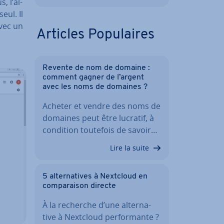
s, l’al­
eul. Il
avec un
Articles Po­pu­laires
Revente de nom de domaine :
comment gagner de l’argent
avec les noms de domaines ?
Acheter et vendre des noms de
domaines peut être lucratif, à
condition toutefois de savoir…
Lire la suite
5 al­ter­na­tives à Nextcloud en
com­pa­rai­son directe
À la recherche d’une al­ter­na­
tive à Nextcloud per­for­mante ?