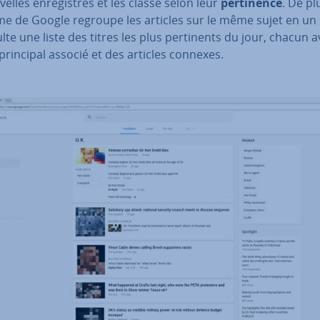
elles en­re­gis­trés et les classe selon leur
per­ti­nence
. De plu
me de Google regroupe les articles sur le même sujet en un s
lte une liste des titres les plus per­ti­nents du jour, chacun 
 principal associé et des articles connexes.