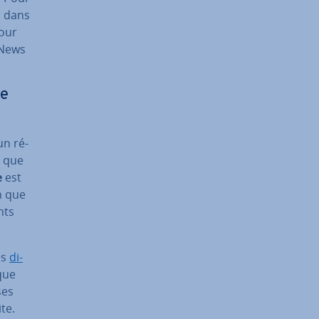
r dans
pour
 News
le
un ré­
r que
e
est
n que
nts
es
di­
 que
ses
ite.