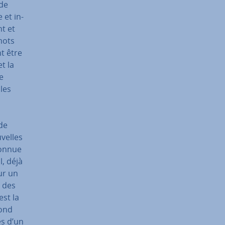
 de
 et in­
nt et
 mots
nt être
et la
de
bles
de
velles
connue
, déjà
ur un
n des
est la
pond
es d’un