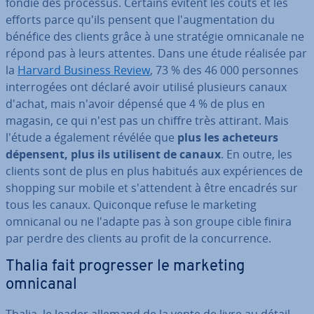
fon­die des processus. Certains évitent les coûts et les
efforts parce qu'ils pensent que l'aug­men­ta­tion du
bénéfice des clients grâce à une stratégie om­ni­ca­nale ne
répond pas à leurs attentes. Dans une étude réalisée par
la
Harvard Business Review
, 73 % des 46 000 personnes
in­ter­ro­gées ont déclaré avoir utilisé plusieurs canaux
d'achat, mais n'avoir dépensé que 4 % de plus en
magasin, ce qui n'est pas un chiffre très attirant. Mais
l'étude a également révélée que
plus les acheteurs
dépensent, plus ils utilisent de canaux
. En outre, les
clients sont de plus en plus habitués aux ex­pé­riences de
shopping sur mobile et s'at­ten­dent à être encadrés sur
tous les canaux. Quiconque refuse le marketing
omnicanal ou ne l'adapte pas à son groupe cible finira
par perdre des clients au profit de la con­cur­rence.
Thalia fait pro­gres­ser le marketing
omnicanal