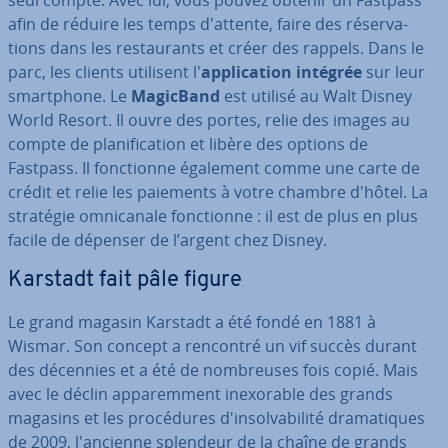
afin de réduire les temps d'attente, faire des ré­ser­va­
tions dans les res­tau­rants et créer des rappels. Dans le
parc, les clients utilisent l'
ap­pli­ca­tion intégrée
sur leur
smart­phone. Le
MagicBand
est utilisé au Walt Disney
World Resort. Il ouvre des portes, relie des images au
compte de pla­ni­fi­ca­tion et libère des options de
Fastpass. Il fonc­tionne également comme une carte de
crédit et relie les paiements à votre chambre d'hôtel. La
stratégie om­ni­ca­nale fonc­tionne : il est de plus en plus
facile de dépenser de l’argent chez Disney.
Karstadt fait pâle figure
Le grand magasin Karstadt a été fondé en 1881 à
Wismar. Son concept a rencontré un vif succès durant
des décennies et a été de nom­breuses fois copié. Mais
avec le déclin ap­pa­rem­ment inexo­rable des grands
magasins et les pro­cé­dures d'in­sol­va­bi­lité dra­ma­tiques
de 2009, l'an­cienne splendeur de la chaîne de grands