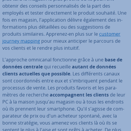
obtenir des conseils per­son­na­li­sés de la part des
employés et tester di­rec­te­ment le produit souhaité. Une
fois en magasin, l'ap­pli­ca­tion délivre également des in­
for­ma­tions plus dé­tail­lées ou des sug­ges­tions de
produits si­mi­laires. Apprenez-en plus sur le
customer
journey mapping
pour mieux anticiper le parcours de
vos clients et le rendre plus intuitif.
L'ap­proche omnicanal fonc­tionne grâce à une
base de
données centrale
qui recueille
autant de données
clients actuelles que possible
. Les dif­fé­rents canaux
sont coor­don­nés entre eux et s'im­bri­quent pendant le
processus de vente. Les produits favoris et les pa­ra­
mètres de recherche
ac­com­pag­nent les clients
de leur
PC à la maison jusqu'au magasin ou à tous les endroits
où ils prennent leur smart­phone. Qu'il s'agisse de com­
pa­ra­teur de prix ou d'un acheteur spontané, avec la
bonne stratégie, vous amenez vos clients là où ils se
sentent le plus à l'aise et sont prêts à acheter. De plus,