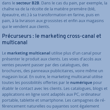
dans le
secteur B2B
. Dans le cas du pain, par exemple, la
chaîne va de la récolte de la matière première (blé,
épeautre, etc.) à sa trans­for­ma­tion en farine, puis en
pain, à la livraison aux gros­sistes et enfin aux magasins
qui le vendent aux clients.
Pré­cur­seurs : le marketing cross-canal et
mul­ti­ca­nal
Le
marketing mul­ti­ca­nal
utilise plus d'un canal pour
présenter le produit aux clients. Les voies d'accès aux
ventes peuvent passer par des ca­ta­logues, des
brochures, des panneaux pu­bli­ci­taires, voire même un
magasin local. En outre, le marketing mul­ti­ca­nal utilise
toutes les pos­si­bi­li­tés offertes par le
numérique
pour
établir le contact avec les clients. Les ca­ta­logues, blogs et
ap­pli­ca­tions en ligne sont adaptés aux PC, or­di­na­teur
portable, tablette et smart­phone. Les campagnes de ré­
fé­ren­ce­ment na­tu­relles ou payantes sont également