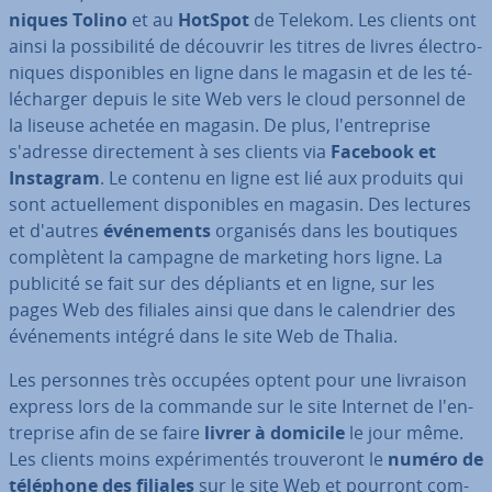
niques Tolino
et au
HotSpot
de Telekom. Les clients ont
ainsi la pos­si­bi­lité de découvrir les titres de livres élec­tro­
niques dis­po­nibles en ligne dans le magasin et de les té­
lé­char­ger depuis le site Web vers le cloud personnel de
la liseuse achetée en magasin. De plus, l'en­tre­prise
s'adresse di­rec­te­ment à ses clients via
Facebook et
Instagram
. Le contenu en ligne est lié aux produits qui
sont ac­tuel­le­ment dis­po­nibles en magasin. Des lectures
et d'autres
évé­ne­ments
organisés dans les boutiques
com­plè­tent la campagne de marketing hors ligne. La
publicité se fait sur des dépliants et en ligne, sur les
pages Web des filiales ainsi que dans le ca­len­drier des
évé­ne­ments intégré dans le site Web de Thalia.
Les personnes très occupées optent pour une livraison
express lors de la commande sur le site Internet de l'en­
tre­prise afin de se faire
livrer à domicile
le jour même.
Les clients moins ex­pé­ri­men­tés trou­ve­ront le
numéro de
téléphone des filiales
sur le site Web et pourront com­