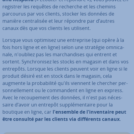
re­gis­trer les requêtes de recherche et les chemins
parcourus par vos clients, stocker les données de
manière cen­tra­li­sée et leur répondre par d’autres
canaux dès que vos clients les utilisent.
Lorsque vous optimisez une en­tre­prise (qui opère à la
fois hors ligne et en ligne) selon une stratégie om­ni­ca­
nale, n'oubliez pas les mar­chan­dises qui entrent et
sortent. Syn­chro­ni­sez les stocks en magasin et dans vos
entrepôts. Lorsque les clients peuvent voir en ligne si le
produit désiré est en stock dans le magasin, cela
augmente la pro­ba­bi­lité qu'ils viennent le chercher per­
son­nel­le­ment ou le com­man­dent en ligne en express.
Avec le re­cou­pe­ment des données, il n'est pas né­ces­
saire d’avoir un entrepôt sup­plé­men­taire pour la
boutique en ligne, car
l'en­semble de l'in­ven­taire peut
être consulté par les clients via dif­fé­rents canaux
.