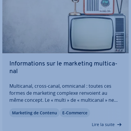
In­for­ma­tions sur le marketing mul­ti­ca­
nal
Mul­ti­ca­nal, cross-canal, omnicanal : toutes ces
formes de marketing complexe renvoient au
même concept. Le « multi » de « mul­ti­ca­nal » ne
couvre pas tous les canaux du marketing
Marketing de Contenu
E-Commerce
omnicanal et ne sont pas né­ces­sai­re­ment liés,
con­trai­re­ment avec l’approche cross-canal. Mais
Lire la suite
les…