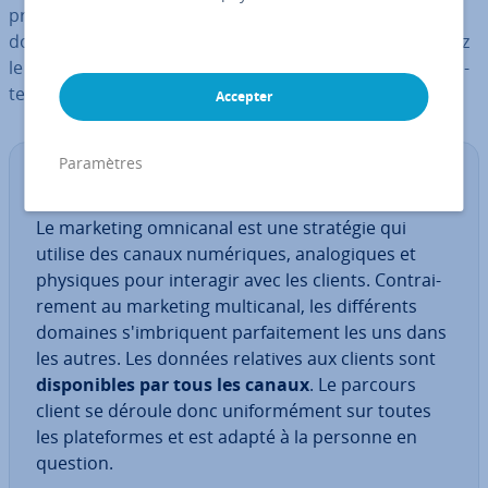
profil du client. Une analyse complète des données est
donc né­ces­saire au préalable. Faites le saut et optimisez
le rendement de votre budget marketing grâce à une in­
te­rac­tion omnicanal avec vos clients.
Accepter
Paramètres
Dé­fi­ni­tion
Le marketing omnicanal est une stratégie qui
utilise des canaux nu­mé­riques, ana­lo­giques et
physiques pour interagir avec les clients. Con­trai­
re­ment au marketing mul­ti­ca­nal, les dif­fé­rents
domaines s'im­bri­quent par­fai­te­ment les uns dans
les autres. Les données relatives aux clients sont
dis­po­nibles par tous les canaux
. Le parcours
client se déroule donc uni­for­mé­ment sur toutes
les pla­te­formes et est adapté à la personne en
question.