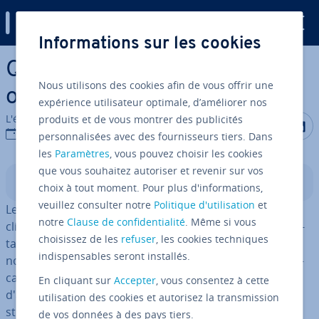
Digital Guide
Informations sur les cookies
Aller au contenu principal
Qu’est-ce qu’une stratégie
Nous utilisons des cookies afin de vous offrir une
om­ni­ca­nale ?
expérience utilisateur optimale, d’améliorer nos
L'équipe édi­to­riale IONOS
produits et de vous montrer des publicités
Partager s
Partag
P
27/10/2022
personnalisées avec des fournisseurs tiers. Dans
les
Paramètres
, vous pouvez choisir les cookies
que vous souhaitez autoriser et revenir sur vos
Sommaire
choix à tout moment. Pour plus d'informations,
veuillez consulter notre
Politique d'utilisation
et
Le marketing omnicanal vise à créer une ex­pé­rience
notre
Clause de confidentialité
. Même si vous
client complète à travers toutes les pla­te­formes pu­bli­ci­
choisissez de les
refuser
, les cookies techniques
taires et com­mer­ciales d'une en­tre­prise. Pour de
indispensables seront installés.
nombreux experts, il s'agit du meilleur marketing mul­ti­
ca­nal car les clients peuvent prendre leurs décisions
En cliquant sur
Accepter
, vous consentez à cette
d'achat à tout moment et en tout lieu. La qualité de la
utilisation des cookies et autorisez la transmission
stratégie om­ni­ca­nale dépend du produit offert et du
de vos données à des pays tiers.