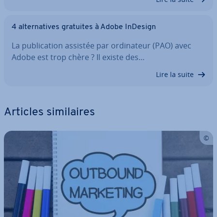
4 al­ter­na­tives gratuites à Adobe InDesign
La pu­bli­ca­tion assistée par or­di­na­teur (PAO) avec
Adobe est trop chère ? Il existe des…
Lire la suite
Articles si­mi­laires