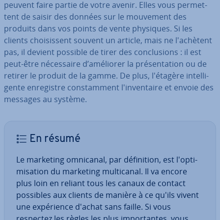
peuvent faire partie de votre avenir. Elles vous per­met­
tent de saisir des données sur le mouvement des
produits dans vos points de vente physiques. Si les
clients choi­sis­sent souvent un article, mais ne l'achè­tent
pas, il devient possible de tirer des con­clu­sions : il est
peut-être né­ces­saire d’améliorer la pré­sen­ta­tion ou de
retirer le produit de la gamme. De plus, l'étagère in­tel­li­
gente en­re­gistre cons­tam­ment l'in­ven­taire et envoie des
messages au système.
En résumé
Le marketing omnicanal, par dé­fi­ni­tion, est l'op­ti­
mi­sa­tion du marketing mul­ti­ca­nal. Il va encore
plus loin en reliant tous les canaux de contact
possibles aux clients de manière à ce qu'ils vivent
une ex­pé­rience d'achat sans faille. Si vous
respectez les règles les plus im­por­tantes, vous