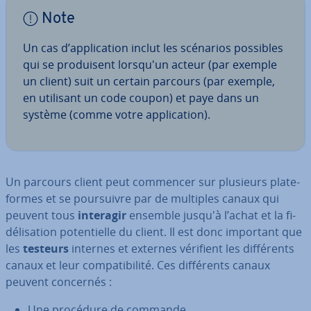
Note
Un cas d’ap­pli­ca­tion inclut les scénarios possibles
qui se pro­dui­sent lorsqu'un acteur (par exemple
un client) suit un certain parcours (par exemple,
en utilisant un code coupon) et paye dans un
système (comme votre ap­pli­ca­tion).
Un parcours client peut commencer sur plusieurs pla­te­
formes et se pour­suivre par de multiples canaux qui
peuvent tous
interagir
ensemble jusqu'à l’achat et la fi­
dé­li­sa­tion po­ten­tielle du client. Il est donc important que
les
testeurs
internes et externes vérifient les dif­fé­rents
canaux et leur com­pa­ti­bi­lité. Ces dif­fé­rents canaux
peuvent concernés :
Une procédure de commande