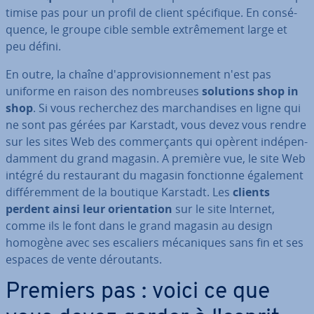
ti­mise pas pour un profil de client spé­ci­fique. En con­sé­
quence, le groupe cible semble ex­trê­me­ment large et
peu défini.
En outre, la chaîne d'ap­pro­vi­sion­ne­ment n'est pas
uniforme en raison des nom­breuses
solutions shop in
shop
. Si vous re­cher­chez des mar­chan­dises en ligne qui
ne sont pas gérées par Karstadt, vous devez vous rendre
sur les sites Web des com­mer­çants qui opèrent in­dé­pen­
dam­ment du grand magasin. A première vue, le site Web
intégré du res­tau­rant du magasin fonc­tionne également
dif­fé­rem­ment de la boutique Karstadt. Les
clients
perdent ainsi leur orien­ta­tion
sur le site Internet,
comme ils le font dans le grand magasin au design
homogène avec ses escaliers mé­ca­niques sans fin et ses
espaces de vente dé­rou­tants.
Premiers pas : voici ce que