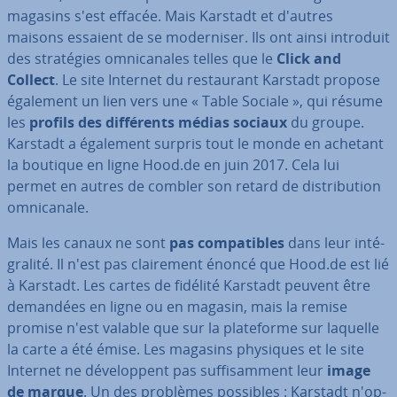
magasins s'est effacée. Mais Karstadt et d'autres
maisons essaient de se mo­der­ni­ser. Ils ont ainsi introduit
des stra­té­gies om­ni­ca­nales telles que le
Click and
Collect
. Le site Internet du res­tau­rant Karstadt propose
également un lien vers une « Table Sociale », qui résume
les
profils des dif­fé­rents médias sociaux
du groupe.
Karstadt a également surpris tout le monde en achetant
la boutique en ligne Hood.de en juin 2017. Cela lui
permet en autres de combler son retard de dis­tri­bu­tion
om­ni­ca­nale.
Mais les canaux ne sont
pas com­pa­tibles
dans leur in­té­
gra­lité. Il n'est pas clai­re­ment énoncé que Hood.de est lié
à Karstadt. Les cartes de fidélité Karstadt peuvent être
demandées en ligne ou en magasin, mais la remise
promise n'est valable que sur la pla­te­forme sur laquelle
la carte a été émise. Les magasins physiques et le site
Internet ne dé­ve­lop­pent pas suf­fi­sam­ment leur
image
de marque
. Un des problèmes possibles : Karstadt n'op­