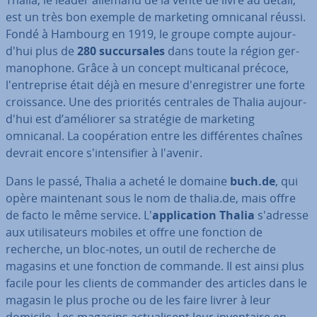
Thalia, le leader allemand de la vente de livre au détail,
est un très bon exemple de marketing omnicanal réussi.
Fondé à Hambourg en 1919, le groupe compte au­jour­
d'hui plus de
280 suc­cur­sales
dans toute la région ger­
ma­no­phone. Grâce à un concept mul­ti­ca­nal précoce,
l'en­tre­prise était déjà en mesure d'en­re­gis­trer une forte
crois­sance. Une des priorités centrales de Thalia au­jour­
d'hui est d’améliorer sa stratégie de marketing
omnicanal. La coo­pé­ra­tion entre les dif­fé­rentes chaînes
devrait encore s'in­ten­si­fier à l'avenir.
Dans le passé, Thalia a acheté le domaine
buch.de
, qui
opère main­te­nant sous le nom de thalia.de, mais offre
de facto le même service. L'
ap­pli­ca­tion Thalia
s'adresse
aux uti­li­sa­teurs mobiles et offre une fonction de
recherche, un bloc-notes, un outil de recherche de
magasins et une fonction de commande. Il est ainsi plus
facile pour les clients de commander des articles dans le
magasin le plus proche ou de les faire livrer à leur