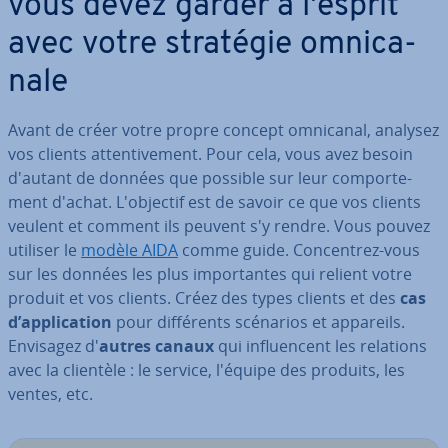
vous devez garder à l'esprit
avec votre stratégie om­ni­ca­
nale
Avant de créer votre propre concept omnicanal, analysez
vos clients at­ten­ti­ve­ment. Pour cela, vous avez besoin
d'autant de données que possible sur leur com­por­te­
ment d'achat. L'ob­jec­tif est de savoir ce que vos clients
veulent et comment ils peuvent s'y rendre. Vous pouvez
utiliser le
modèle AIDA
comme guide. Con­cen­trez-vous
sur les données les plus im­por­tantes qui relient votre
produit et vos clients. Créez des types clients et des
cas
d’ap­pli­ca­tion
pour dif­fé­rents scénarios et appareils.
Envisagez d'
autres canaux
qui in­fluen­cent les relations
avec la clientèle : le service, l'équipe des produits, les
ventes, etc.