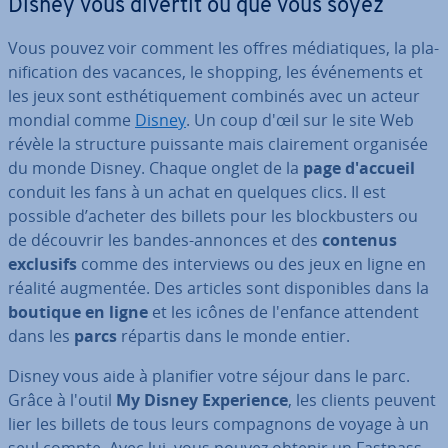
Disney vous divertit où que vous soyez
Vous pouvez voir comment les offres mé­dia­tiques, la pla­
ni­fi­ca­tion des vacances, le shopping, les évé­ne­ments et
les jeux sont es­thé­ti­que­ment combinés avec un acteur
mondial comme
Disney
. Un coup d'œil sur le site Web
révèle la structure puissante mais clai­re­ment organisée
du monde Disney. Chaque onglet de la
page d'accueil
conduit les fans à un achat en quelques clics. Il est
possible d’acheter des billets pour les block­bus­ters ou
de découvrir les bandes-annonces et des
contenus
exclusifs
comme des in­ter­views ou des jeux en ligne en
réalité augmentée. Des articles sont dis­po­nibles dans la
boutique en ligne
et les icônes de l'enfance attendent
dans les
parcs
répartis dans le monde entier.
Disney vous aide à planifier votre séjour dans le parc.
Grâce à l'outil
My Disney Ex­pe­rience
, les clients peuvent
lier les billets de tous leurs com­pag­nons de voyage à un
seul compte. Avec lui, vous pouvez obtenir un Fastpass