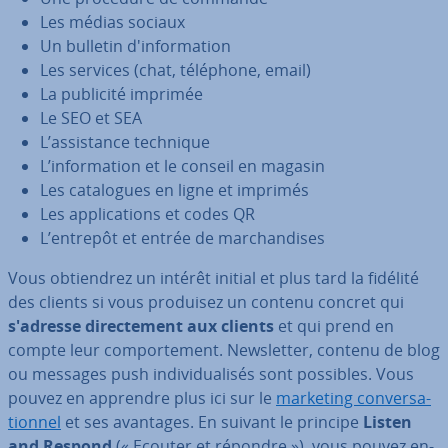
Les médias sociaux
Un bulletin d'in­for­ma­tion
Les services (chat, téléphone, email)
La publicité imprimée
Le SEO et SEA
L’as­sis­tance technique
L’in­for­ma­tion et le conseil en magasin
Les ca­ta­logues en ligne et imprimés
Les ap­pli­ca­tions et codes QR
L’entrepôt et entrée de mar­chan­dises
Vous ob­tien­drez un intérêt initial et plus tard la fidélité
des clients si vous produisez un contenu concret qui
s'adresse di­rec­te­ment aux clients
et qui prend en
compte leur com­por­te­ment. News­let­ter, contenu de blog
ou messages push in­di­vi­dua­li­sés sont possibles. Vous
pouvez en apprendre plus ici sur le
marketing con­ver­sa­
tion­nel
et ses avantages. En suivant le principe
Listen
and Respond
(« Ecouter et répondre »), vous pouvez en­