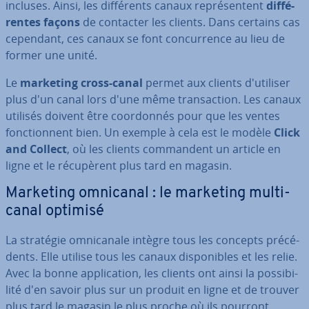
incluses. Ainsi, les dif­fé­rents canaux re­pré­sen­tent
dif­fé­
rentes façons
de contacter les clients. Dans certains cas
cependant, ces canaux se font con­cur­rence au lieu de
former une unité.
Le
marketing cross-canal
permet aux clients d'uti­li­ser
plus d'un canal lors d'une même tran­sac­tion. Les canaux
utilisés doivent être coor­don­nés pour que les ventes
fonc­tion­nent bien. Un exemple à cela est le modèle
Click
and Collect
, où les clients com­man­dent un article en
ligne et le ré­cu­pè­rent plus tard en magasin.
Marketing omnicanal : le marketing mul­ti­
ca­nal optimisé
La stratégie om­ni­ca­nale intègre tous les concepts pré­cé­
dents. Elle utilise tous les canaux dis­po­nibles et les relie.
Avec la bonne ap­pli­ca­tion, les clients ont ainsi la pos­si­bi­
lité d'en savoir plus sur un produit en ligne et de trouver
plus tard le magasin le plus proche où ils pourront