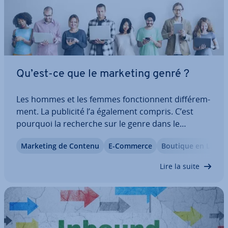
Qu’est-ce que le marketing genré ?
Les hommes et les femmes fonc­tion­nent dif­fé­rem­
ment. La publicité l’a également compris. C’est
pourquoi la recherche sur le genre dans le
marketing prend de plus en plus d’im­por­tance.
Marketing de Contenu
E-Commerce
Boutique en Ligne
Mais qu’est-ce que le marketing genré et comment
fonc­tionne cette stratégie ? Nous vous révélons…
Lire la suite