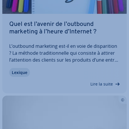
Quel est l’avenir de l’outbound
marketing à l’heure d’Internet ?
L’outbound marketing est-il en voie de dis­pa­ri­tion
? La méthode tra­di­tion­nelle qui consiste à attirer
l’attention des clients sur les produits d’une en­tre­
prise a pris moins d’im­por­tance avec Internet. Au
Lexique
lieu de cela, des offres sont mises à dis­po­si­tion de
clients po­ten­tiels avec…
Lire la suite