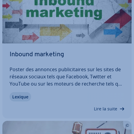
Inbound marketing
Poster des annonces pu­bli­ci­taires sur les sites de
réseaux sociaux tels que Facebook, Twitter et
YouTube ou sur les moteurs de recherche tels que
Google est crucial pour sa vi­si­bi­lité sur le Web.
Lexique
Mais tout cela a un coût. En raison de la forte con­
cur­rence, les petites en­tre­prises…
Lire la suite