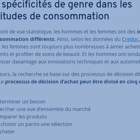
spé­ci­fi­ci­tés de genre dans les
itudes de con­som­ma­tion
int de vue sta­tis­tique, les hommes et les femmes ont des
i
som­ma­tion dif­fé­rents
. Ainsi, selon les données du
Credoc
, les femmes sont toujours plus nom­breuses à aimer achet
nts et profiter de soins de beauté. Et les hommes ont tend
­res­ser davantage aux in­no­va­tions tech­niques et aux au­to­mo­
leurs, la recherche se base sur des processus de décision dif
 Le
processus de décision d’achat peut être divisé en cinq
­ter­mi­ner un besoin
ercher une vue d’ensemble du marché
mparer les produits
 choisir un parmi une sélection
acheter