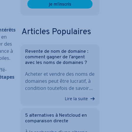
Je m’inscris
ntérêts
Articles Po­pu­laires
, en
er des
ance à
Revente de nom de domaine :
biles.
comment gagner de l’argent
avec les noms de domaines ?
­fé­
Acheter et vendre des noms de
 étapes
domaines peut être lucratif, à
condition toutefois de savoir…
Lire la suite
5 al­ter­na­tives à Nextcloud en
com­pa­rai­son directe