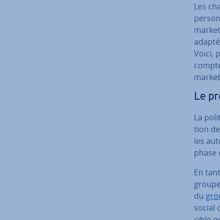
Les cha
personn
marketi
adapté
Voici, 
compte
market
Le pr
La pol
tion de
les aut
phase 
En tant
groupe 
du
gro
social 
cible q