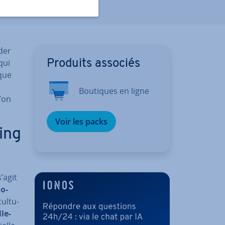
der
qui
Produits associés
sque
Boutiques en ligne
’on
Voir les packs
ting
’agit
io-
cultu­
­le­