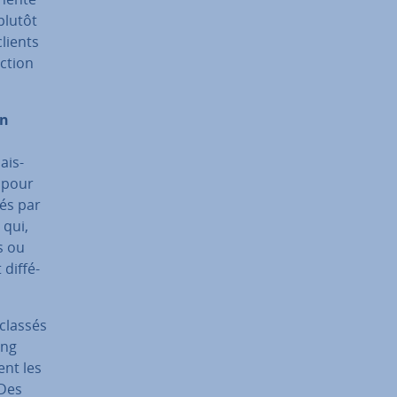
plutôt
clients
ction
un
ais­
e pour
sés par
 qui,
s ou
dif­fé­
 classés
ing
ent les
 Des