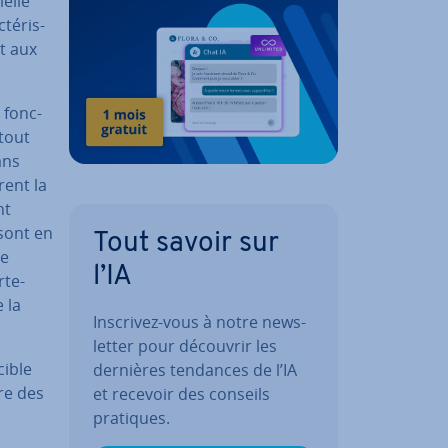
ielle
té­ris­
et aux
 fonc­
 tout
ans
rent la
nt
sont en
Tout savoir sur
le
l’IA
­te­
 la
Inscrivez-vous à notre news­
let­ter pour découvrir les
cible
dernières tendances de l’IA
ire des
et recevoir des conseils
pratiques.