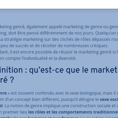
keting genré, également appelé marketing de genre ou gen
ng, doit être pensé dif­fé­rem­ment de nos jours. Quelqu’un 
sa stratégie marketing sur des clichés de rôles dépassés ri
 peu de succès et de récolter de nom­breuses critiques.
nt, il est encore possible de réussir le marketing genré si l
 compte l’in­di­vi­dua­lité et la diversité.
i­ni­tion : qu’est-ce que le marke
ré ?
nre
» est souvent confondu avec le sexe bio­lo­gique, mais il s
t d’un concept bien différent, puisqu’il désigne le
sexe soc
el
. La notion de genre implique une cons­truc­tion sociale et 
en premier lieu
les rôles et les com­por­te­ments tra­di­tion­nel