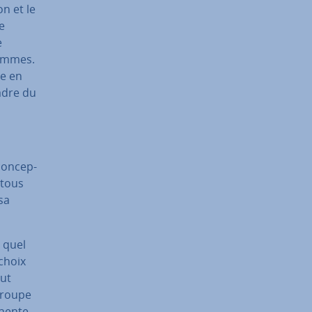
on et le
le
e
femmes.
re en
adre du
on­cep­
 tous
sa
r quel
 choix
tut
 groupe
­nente