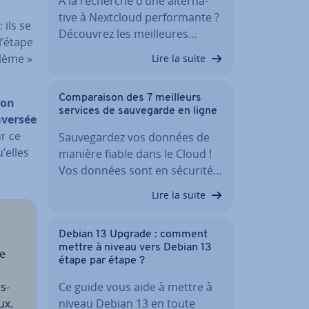
À la recherche d’une al­ter­na­
tive à Nextcloud per­for­mante ?
: ils se
Découvrez les meil­leures…
l’étape
lème »
Lire la suite
Com­pa­rai­son des 7 meilleurs
ion
services de sau­ve­garde en ligne
aversée
ur ce
Sau­ve­gar­dez vos données de
’elles
manière fiable dans le Cloud !
Vos données sont en sécurité…
Lire la suite
Debian 13 Upgrade : comment
mettre à niveau vers Debian 13
de
étape par étape ?
n
s­
Ce guide vous aide à mettre à
ux.
niveau Debian 13 en toute