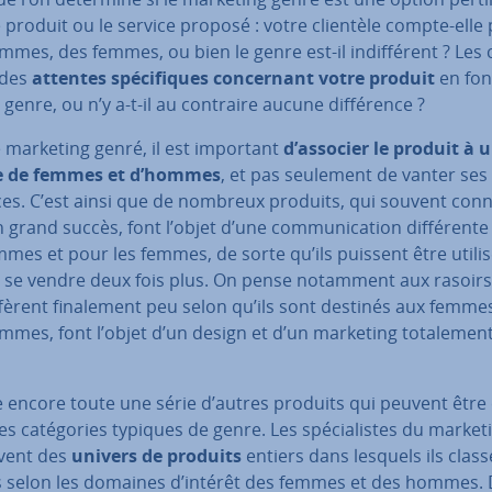
 produit ou le service proposé : votre clientèle compte-elle 
mes, des femmes, ou bien le genre est-il in­dif­fé­rent ? Les 
 des
attentes spé­ci­fiques con­cer­nant votre produit
en fon
 genre, ou n’y a-t-il au contraire aucune dif­fé­rence ?
e marketing genré, il est important
d’associer le produit à 
e de femmes et d’hommes
, et pas seulement de vanter ses
es. C’est ainsi que de nombreux produits, qui souvent con­n
 grand succès, font l’objet d’une com­mu­ni­ca­tion dif­fé­rent
mes et pour les femmes, de sorte qu’ils puissent être utili
t se vendre deux fois plus. On pense notamment aux rasoirs
iffèrent fi­na­le­ment peu selon qu’ils sont destinés aux femme
mes, font l’objet d’un design et d’un marketing to­ta­le­ment 
te encore toute une série d’autres produits qui peuvent être
s ca­té­go­ries typiques de genre. Les spé­cia­listes du market
­vent des
univers de produits
entiers dans lesquels ils class
es selon les domaines d’intérêt des femmes et des hommes.