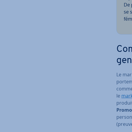
De 
se 
fém
Com
gen
Le mark
por­te­
com­mer
le
mark
produi
Promo
person
(preuv