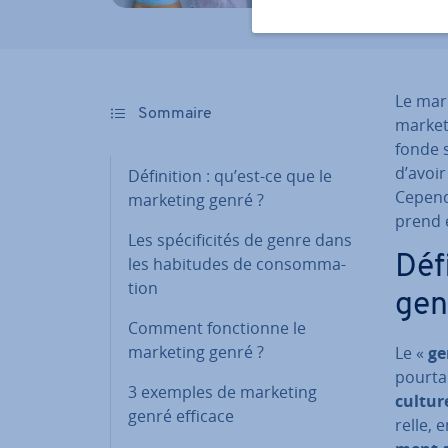
Le mar
Sommaire
marketi
fonde 
d’avoir
Dé­fi­ni­tion : qu’est-ce que le
Cependa
marketing genré ?
prend en
Les spé­ci­fi­ci­tés de genre dans
Dé­f
les habitudes de con­som­ma­
tion
gen
Comment fonc­tionne le
marketing genré ?
Le «
ge
pourtan
3 exemples de marketing
cultur
genré efficace
relle, 