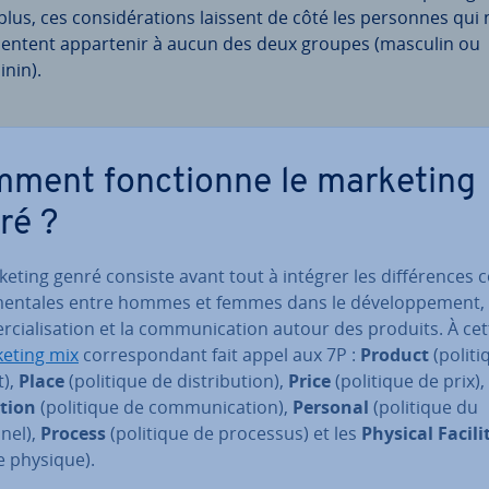
plus, ces con­si­dé­ra­tions laissent de côté les personnes qui 
sentent ap­par­te­nir à aucun des deux groupes (masculin ou
inin).
ment fonc­tionne le marketing
ré ?
eting genré consiste avant tout à intégrer les dif­fé­rences 
men­tales entre hommes et femmes dans le dé­ve­lop­pe­ment, 
­cia­li­sa­tion et la com­mu­ni­ca­tion autour des produits. À cet
eting mix
cor­res­pon­dant fait appel aux 7P :
Product
(politi
t),
Place
(politique de dis­tri­bu­tion),
Price
(politique de prix),
tion
(politique de com­mu­ni­ca­tion),
Personal
(politique du
nel),
Process
(politique de processus) et les
Physical Fa­ci­li­
e physique).