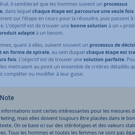
ral, il sem­ble­rait que les hommes suivent un
processus
re
, dans lequel
chaque étape est parcourue une seule fois
trent sur l’étape en cours pour la résoudre, puis passent à 
e. L’objectif est de trouver une
bonne solution
à un « prob
produit adapté
à un besoin.
mmes, quant à elles, suivent souvent un
processus de décis
t en forme de spirale
, au sein duquel
chaque étape est tr
urs fois
. L’objectif est de trouver une
solution parfaite
. Po
elles met­traient au point un ensemble de critères détaillés qu
t compléter ou modifier à leur guise.
Note
 in­for­ma­tions sont certes in­té­res­santes pour les mesures 
keting, mais elles doivent toujours être placées dans le bo
exte. On se base ici sur des sté­réo­types et des valeurs sta­ti
ues. Tous les hommes et toutes les femmes ne sont pas éga