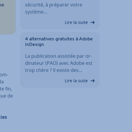
ne
sécurité, à préparer votre
système…
Lire la suite
4 al­ter­na­tives gratuites à Adobe
InDesign
La pu­bli­ca­tion assistée par or­
di­na­teur (PAO) avec Adobe est
trop chère ? Il existe des…
com­
Lire la suite
la
te fin,
que de
ties