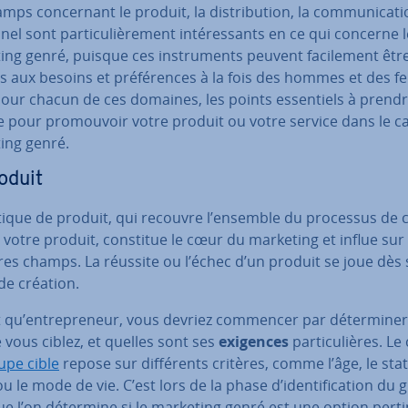
mps con­cer­nant le produit, la dis­tri­bu­tion, la com­mu­ni­ca­ti
el sont par­ti­cu­liè­re­ment in­té­res­sants en ce qui concerne 
ng genré, puisque ces ins­tru­ments peuvent fa­ci­le­ment êtr
s aux besoins et pré­fé­rences à la fois des hommes et des 
pour chacun de ces domaines, les points es­sen­tiels à prend
 pour pro­mou­voir votre produit ou votre service dans le c
ing genré.
oduit
itique de produit, qui recouvre l’ensemble du processus de c
 votre produit, constitue le cœur du marketing et influe sur
res champs. La réussite ou l’échec d’un produit se joue dès 
de création.
 qu’en­tre­pre­neur, vous devriez commencer par dé­ter­mi­ne
vous ciblez, et quelles sont ses
exigences
par­ti­cu­lières. Le
upe cible
repose sur dif­fé­rents critères, comme l’âge, le sta
ou le mode de vie. C’est lors de la phase d’iden­ti­fi­ca­tion du
ue l’on détermine si le marketing genré est une option per­ti