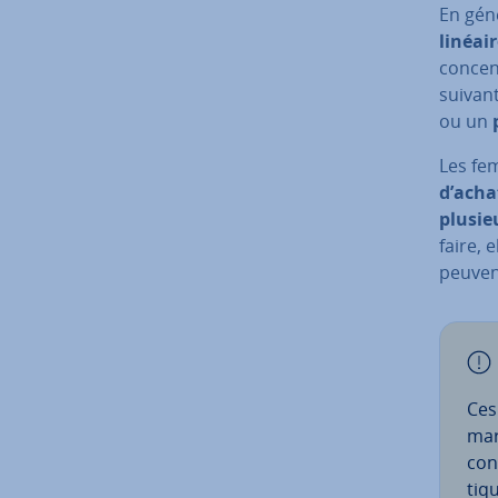
En géné
linéai
con­cen
suivant
ou un
Les fe
d’acha
plusie
faire, 
peuven
Ces
mar
cont
tiq