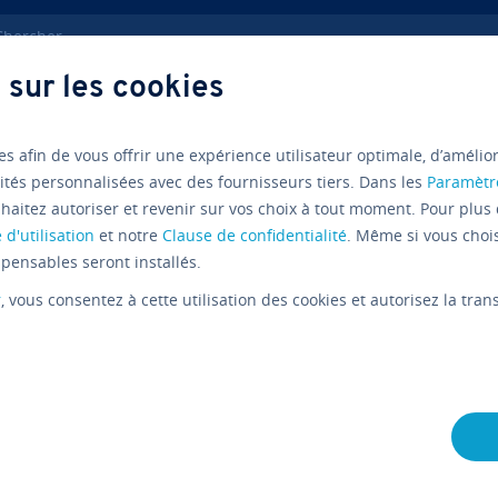
ercher
 sur les cookies
ndre sur internet
Marketing genré : dé­fi­ni­tion et ap­pli­ca­tions
es afin de vous offrir une expérience utilisateur optimale, d’amélio
ités personnalisées avec des fournisseurs tiers. Dans les
Paramètr
haitez autoriser et revenir sur vos choix à tout moment. Pour plus 
Marketing de Contenu
E-Co
 d'utilisation
et notre
Clause de confidentialité
. Même si vous choi
pensables seront installés.
Qu’est-ce
r
, vous consentez à cette utilisation des cookies et autorisez la tr
marketing
L'équipe édi­to­riale IONOS
27/10/2022