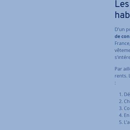
Les 
hab
D’un po
de con­
France
vêteme
s’in­té
Par ail
rents.
:
Dé
Ch
Co
En
L’