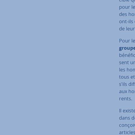
pour le
des hom
ont-ils
de leur
Pour l
group
bénéfic
sent un
les hom
tous e
s’ils d
aux hom
rents.
Il exis
dans de
con­çoi
articl