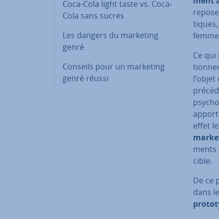
ment 
Coca-Cola light taste vs. Coca-
repose 
Cola sans sucres
tiques,
Les dangers du marketing
femme
genré
Ce qui
Conseils pour un marketing
tion­ne
genré réussi
l’objet
précéd
psy­cho
apport
effet l
marke
ments 
cible.
De ce p
dans le
pro­to