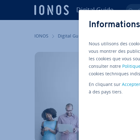
Digital Guide
Ch
Aller au contenu principal
Informations
IONOS
Digital Guide
Web marketing
Ve
Nous utilisons des cooki
vous montrer des public
les cookies que vous sou
consulter notre
Politique
cookies techniques indis
En cliquant sur
Accepte
à des pays tiers.