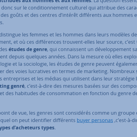
attribués aux hommes et aux femmes
. La question es­sen­t
donc sur le con­di­tion­ne­ment culturel qui attribue des ca­rac­
 des goûts et des centres d’intérêt dif­fé­rents aux hommes 
s.
 distingue les femmes et les hommes dans leurs modèles de
­ment, et où ces dif­fé­rences trouvent-elles leur source, c’est
 des
études de genre
, qui con­nais­sent un dé­ve­lop­pe­ment s
ent depuis quelques années. Dans la mesure où elles explo
­lo­gie et la so­cio­lo­gie, les études de genre peuvent égaleme
er des voies lu­cra­tives en termes de marketing. Nombreux 
es en­tre­prises et les médias qui utilisent dans leur stratégie 
ting genré
, c’est-à-dire des mesures basées sur des com­por
et des habitudes de con­som­ma­tion en fonction du genre de
oint de vue, les genres sont con­si­dé­rés comme un groupe 
quel on peut iden­ti­fier dif­fé­rents
buyer personas
,c’est-à-d
­types d’acheteurs types
.