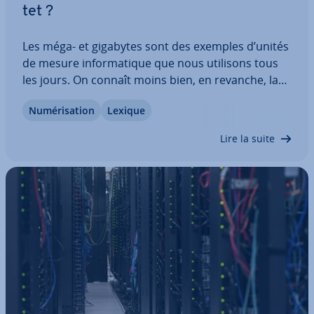
tet ?
Les méga- et gigabytes sont des exemples d’unités
de mesure in­for­ma­tique que nous utilisons tous
les jours. On connaît moins bien, en revanche, la
plus grande unité of­fi­cielle de quantité de
Nu­mé­ri­sa­tion
Lexique
données : le yottabyte. Celui-ci donne un aperçu
sai­sis­sant du volume de données en…
Lire la suite