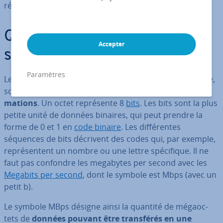
réseau.
Que sont les megabytes per
Accepter
second (MBps) ?
Paramètres
Les megabytes per second, ou mé­gaoc­tets par seconde,
sont une
unité de transfert de données et des in­for­
ma­tions
. Un octet re­pré­sente 8
bits
. Les bits sont la plus
petite unité de données binaires, qui peut prendre la
forme de 0 et 1 en
code binaire
. Les dif­fé­rentes
séquences de bits décrivent des codes qui, par exemple,
re­pré­sen­tent un nombre ou une lettre spé­ci­fique. Il ne
faut pas confondre les megabytes per second avec les
Megabits per second
, dont le symbole est Mbps (avec un
petit b).
Le symbole MBps désigne ainsi la quantité de mé­gaoc­
tets de
données pouvant être trans­fé­rés en une