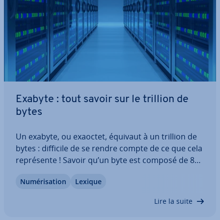
Exabyte : tout savoir sur le trillion de
bytes
Un exabyte, ou exaoctet, équivaut à un trillion de
bytes : difficile de se rendre compte de ce que cela
re­pré­sente ! Savoir qu’un byte est composé de 8
bits et cor­res­pond à une lettre ou un caractère al­
Nu­mé­ri­sa­tion
Lexique
pha­nu­mé­rique n’aide pas beaucoup. Découvrez ce
que re­pré­sente un exabyte par…
Lire la suite