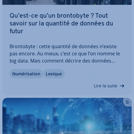
Qu’est-ce qu’un bron­to­byte ? Tout
savoir sur la quantité de données du
futur
Bron­to­byte : cette quantité de données n’existe
pas encore. Au mieux, c’est ce que l’on nomme le
big data. Mais comment décrire des données
d’une grandeur ini­ma­gi­nable ? Le yottabyte est ac­
Nu­mé­ri­sa­tion
Lexique
tuel­le­ment la plus grande unité reconnue et re­pré­
sente déjà 10 Bytes. Les supports de…
Lire la suite