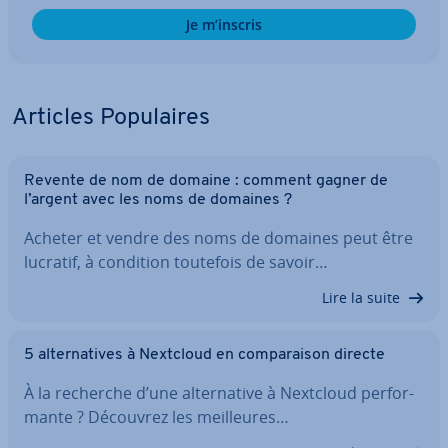
Je m’inscris
Articles Po­pu­laires
Revente de nom de domaine : comment gagner de
l’argent avec les noms de domaines ?
Acheter et vendre des noms de domaines peut être
lucratif, à condition toutefois de savoir…
Lire la suite
5 al­ter­na­tives à Nextcloud en com­pa­rai­son directe
À la recherche d’une al­ter­na­tive à Nextcloud per­for­
mante ? Découvrez les meil­leures…