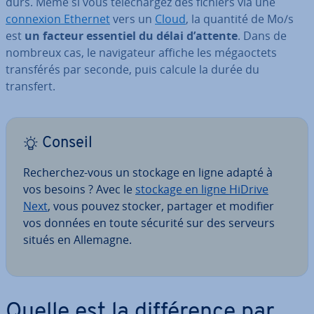
durs. Même si vous té­lé­char­gez des fichiers via une
connexion Ethernet
vers un
Cloud
, la quantité de Mo/s
est
un facteur essentiel du délai d’attente
. Dans de
nombreux cas, le na­vi­ga­teur affiche les mé­gaoc­tets
trans­fé­rés par seconde, puis calcule la durée du
transfert.
Conseil
Re­cher­chez-vous un stockage en ligne adapté à
vos besoins ? Avec le
stockage en ligne HiDrive
Next
, vous pouvez stocker, partager et modifier
vos données en toute sécurité sur des serveurs
situés en Allemagne.
Quelle est la dif­fé­rence par