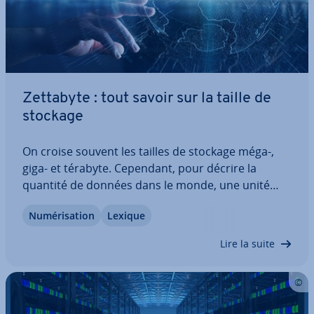
Zettabyte : tout savoir sur la taille de
stockage
On croise souvent les tailles de stockage méga-,
giga- et térabyte. Cependant, pour décrire la
quantité de données dans le monde, une unité
beaucoup plus grande est né­ces­saire. Le zettabyte
Nu­mé­ri­sa­tion
Lexique
re­pré­sente le trafic mondial de données depuis
2012. Combien de données contient-il,…
Lire la suite