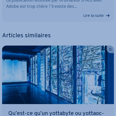
La pu­bli­ca­tion assistée par or­di­na­teur (PAO) avec
Adobe est trop chère ? Il existe des…
Lire la suite
Articles si­mi­laires
Qu’est-ce qu’un yottabyte ou yot­taoc­