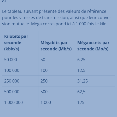
8).
Le tableau suivant présente des valeurs de référence
pour les vitesses de trans­mis­sion, ainsi que leur con­ver­
sion mutuelle. Méga cor­res­pond ici à 1 000 fois le kilo.
Kilobits par
seconde
Mégabits par
Mé­gaoc­tets par
(kbit/s)
seconde (Mb/s)
seconde (Mo/s)
50 000
50
6,25
100 000
100
12,5
250 000
250
31,25
500 000
500
62,5
1 000 000
1 000
125