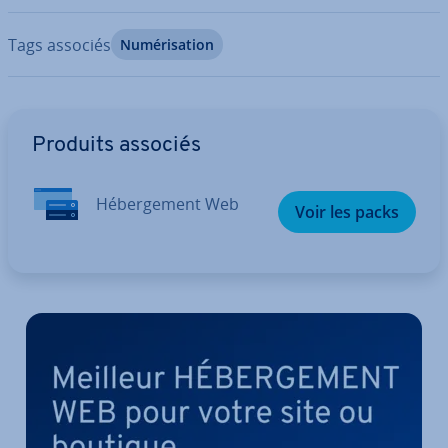
Tags associés
Nu­mé­ri­sa­tion
Aller au menu principal
Produits associés
Hé­ber­ge­ment Web
Voir les packs