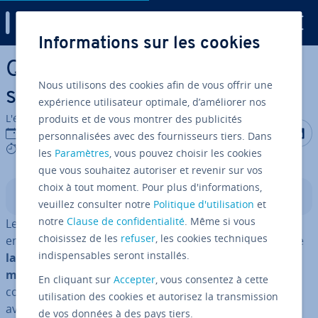
Digital Guide
Informations sur les cookies
Aller au contenu principal
Que sont les megabytes per
Nous utilisons des cookies afin de vous offrir une
second (MBps) ?
expérience utilisateur optimale, d’améliorer nos
L'équipe édi­to­riale IONOS
produits et de vous montrer des publicités
Partager s
Partag
P
27/06/2023
personnalisées avec des fournisseurs tiers. Dans
5 mins
les
Paramètres
, vous pouvez choisir les cookies
que vous souhaitez autoriser et revenir sur vos
choix à tout moment. Pour plus d'informations,
Sommaire
veuillez consulter notre
Politique d'utilisation
et
notre
Clause de confidentialité
. Même si vous
Les megabytes per second ou mé­gaoc­tets par seconde
choisissez de les
refuser
, les cookies techniques
en français, abrégé MBps, ou Mo/s, sont une mesure de
indispensables seront installés.
la vitesse trans­fé­rable des données vers et depuis la
mémoire d’un or­di­na­teur
. Il existe un risque de
En cliquant sur
Accepter
, vous consentez à cette
confusion avec l’unité des mégabits par seconde (Mbps
utilisation des cookies et autorisez la transmission
avec un petit b !), qui indique la capacité des lignes de
de vos données à des pays tiers.