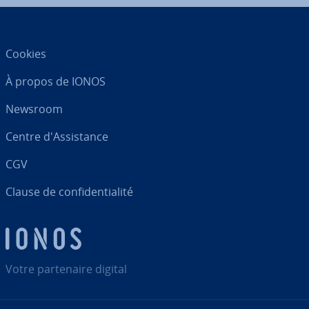
Cookies
À propos de IONOS
Newsroom
Centre d'As­sis­tance
CGV
Clause de con­fi­den­tia­lité
Votre par­te­naire digital