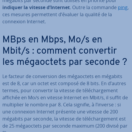
mégabits par seconde sont utilisés en priorité pour
indiquer la vitesse d’Internet
. Outre la commande
ping
,
ces mesures per­met­tent d’évaluer la qualité de la
connexion Internet.
MBps en Mbps, Mo/s en
Mbit/s : comment convertir
les mé­gaoc­tets par seconde ?
Le facteur de con­ver­sion des mé­gaoc­tets en mégabits
est de 8, car un octet est composé de 8 bits. En d’autres
termes, pour convertir la vitesse de té­lé­char­ge­ment
affichée en Mo/s en vitesse Internet en Mbit/s, il suffit de
mul­ti­plier le nombre par 8. Cela signifie, à l’inverse : si
une connexion Internet présente une vitesse de 200
mégabits par seconde, la vitesse de té­lé­char­ge­ment est
de 25 mé­gaoc­tets par seconde maximum (200 divisé par