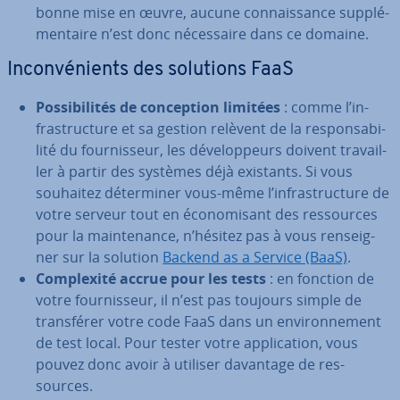
bonne mise en œuvre, aucune con­nais­sance sup­plé­
men­taire n’est donc né­ces­saire dans ce domaine.
In­con­vé­nients des solutions FaaS
Pos­si­bi­li­tés de con­cep­tion limitées
: comme l’in­
fras­truc­ture et sa gestion relèvent de la res­pon­sa­bi­
lité du four­nis­seur, les dé­ve­lop­peurs doivent tra­vail­
ler à partir des systèmes déjà existants. Si vous
souhaitez dé­ter­mi­ner vous-même l’in­fras­truc­ture de
votre serveur tout en éco­no­mi­sant des res­sources
pour la main­te­nance, n’hésitez pas à vous ren­seig­
ner sur la solution
Backend as a Service (BaaS)
.
Com­plexité accrue pour les tests
: en fonction de
votre four­nis­seur, il n’est pas toujours simple de
trans­fé­rer votre code FaaS dans un en­vi­ron­ne­ment
de test local. Pour tester votre ap­pli­ca­tion, vous
pouvez donc avoir à utiliser davantage de res­
sources.