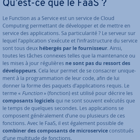
Qu’est-ce que le FaaS ?
Le Function as a Service est un service de Cloud
Computing per­met­tant de dé­ve­lop­per et de mettre en
service des ap­pli­ca­tions. Sa par­ti­cu­la­rité ? Le serveur sur
lequel l’ap­pli­ca­tion s’exécute et l’in­fras­truc­ture du service
sont tous deux
hébergés par le four­nis­seur
. Ainsi,
toutes les tâches connexes telles que la main­te­nance ou
les mises à jour ré­gu­lières
ne sont pas du ressort des
dé­ve­lop­peurs
. Cela leur permet de se consacrer uni­que­
ment à la pro­gram­ma­tion de leur code, afin de lui
donner la forme des paquets d’ap­pli­ca­tions requis. Le
terme «
Function
» (fonction) est utilisé pour décrire les
com­po­sants logiciels
qui ne sont souvent exécutés que
le temps de quelques secondes. Les ap­pli­ca­tions se
composent gé­né­ra­le­ment d’une ou plusieurs de ces
fonctions. Avec le FaaS, il est également possible de
combiner
des
com­po­sants de mi­cro­ser­vice
cons­ti­tués
d’une multitude de fonctions.