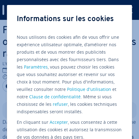
Digital Guide
Informations sur les cookies
Aller au contenu principal
Function as a Service : une
Nous utilisons des cookies afin de vous offrir une
option de dé­ve­lop­pe­ment plus
expérience utilisateur optimale, d’améliorer nos
produits et de vous montrer des publicités
rapide
personnalisées avec des fournisseurs tiers. Dans
L'équipe édi­to­riale IONOS
les
Paramètres
, vous pouvez choisir les cookies
03/02/2023
que vous souhaitez autoriser et revenir sur vos
7 mins
choix à tout moment. Pour plus d'informations,
Partager sur Facebook
Partager sur Twitter
Partager sur LinkedIn
veuillez consulter notre
Politique d'utilisation
et
notre
Clause de confidentialité
. Même si vous
choisissez de les
refuser
, les cookies techniques
Sommaire
indispensables seront installés.
Dans le domaine du
Cloud Computing
, toute une gamme
En cliquant sur
Accepter
, vous consentez à cette
de solutions in­for­ma­tiques s’est dé­ve­lop­pée au cours
utilisation des cookies et autorisez la transmission
des dernières années. Le fait qu’elles soient
dis­po­nibles
de vos données à des pays tiers.