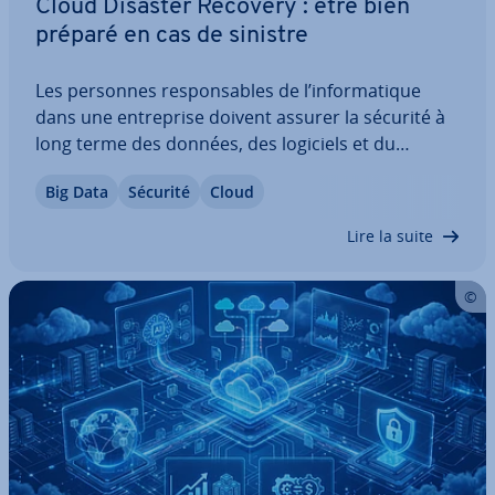
Cloud Disaster Recovery : être bien
préparé en cas de sinistre
Les personnes res­pon­sables de l’in­for­ma­tique
dans une en­tre­prise doivent assurer la sécurité à
long terme des données, des logiciels et du
matériel : si la mécanique de l’en­tre­prise est
Big Data
Sécurité
Cloud
paralysée, une reprise rapide est in­dis­pen­sable. Le
Cloud Disaster Recovery est un concept qui…
Lire la suite