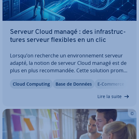
Serveur Cloud managé : des in­fras­truc­
tures serveur flexibles en un clic
Lorsqu’on recherche un en­vi­ron­ne­ment serveur
adapté, la notion de serveur Cloud managé est de
plus en plus re­com­man­dée. Cette solution promet
une sca­la­bi­lité flexible en temps réel ainsi qu’une
Cloud Computing
Base de Données
E-Commerce
Gui
prise en charge étendue par le four­nis­seur,
notamment pour la mise en place et la…
Lire la suite