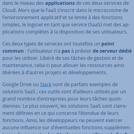
dans le niveau des
ap­pli­ca­tions
de ces deux services de
Cloud. Alors que le FaaS s’inscrit dans le mi­cro­cosme de
l’en­vi­ron­ne­ment ap­pli­ca­tif et se limite à des fonctions
simples, le logiciel en tant que service (SaaS) met des ap­
pli­ca­tions complètes à la dis­po­si­tion de ses uti­li­sa­teurs.
Ces deux types de services ont toutefois un
point
commun
: l’uti­li­sa­teur n’a
pas
à prévoir
de serveur dédié
pour les utiliser. Libéré de ses tâches de gestion et de
main­te­nance, celui-ci peut allouer les res­sources ainsi
libérées à d’autres projets et dé­ve­lop­pe­ments.
Google Drive ou
Slack
sont de parfaits exemples de
solutions SaaS ; ces outils sont d’ailleurs utilisés par un
grand nombre d’en­tre­prises pour leurs tâches quo­ti­
diennes. Le plus souvent, les solutions SaaS sont clai­re­
ment définies en ce qui concerne l’étendue de leurs
fonctions. Ainsi, les dé­ve­lop­peurs ne peuvent exercer
aucune influence sur d’éven­tuelles fonctions sup­plé­men­