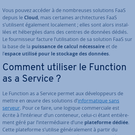
Vous pouvez accéder à de nom­breuses solutions FaaS
depuis le
Cloud
, mais certaines ar­chi­tec­tures FaaS
s’utilisent également lo­ca­le­ment ; elles sont alors ins­tal­
lées et hébergées dans des centres de données dédiés.
Le four­nis­seur facture l’uti­li­sa­tion de sa solution FaaS sur
la base de la
puissance de calcul né­ces­saire
et de
l’
espace utilisé pour le stockage des données
.
Comment utiliser le Function
as a Service ?
Le Function as a Service permet aux dé­ve­lop­peurs de
mettre en œuvre des solutions d’
in­for­ma­tique sans
serveur
. Pour ce faire, une logique com­mer­ciale est
écrite à l’intérieur d’un conteneur, celui-ci étant en­tiè­re­
ment géré par l’in­ter­mé­diaire d’une
pla­te­forme dédiée
.
Cette pla­te­forme s’utilise gé­né­ra­le­ment à partir du