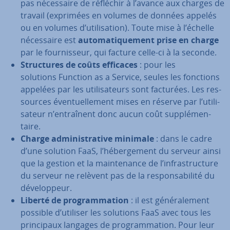
pas né­ces­saire de réfléchir à l’avance aux charges de
travail (exprimées en volumes de données appelés
ou en volumes d’uti­li­sa­tion). Toute mise à l’échelle
né­ces­saire est
au­to­ma­ti­que­ment prise en charge
par le four­nis­seur, qui facture celle-ci à la seconde.
Struc­tures de coûts efficaces
: pour les
solutions Function as a Service, seules les fonctions
appelées par les uti­li­sa­teurs sont facturées. Les res­
sources éven­tuel­le­ment mises en réserve par l’uti­li­
sa­teur n’en­traî­nent donc aucun coût sup­plé­men­
taire.
Charge ad­mi­nis­tra­tive minimale
: dans le cadre
d’une solution FaaS, l’hé­ber­ge­ment du serveur ainsi
que la gestion et la main­te­nance de l’in­fras­truc­ture
du serveur ne relèvent pas de la res­pon­sa­bi­lité du
dé­ve­lop­peur.
Liberté de pro­gram­ma­tion
: il est gé­né­ra­le­ment
possible d’utiliser les solutions FaaS avec tous les
prin­ci­paux langages de pro­gram­ma­tion. Pour leur