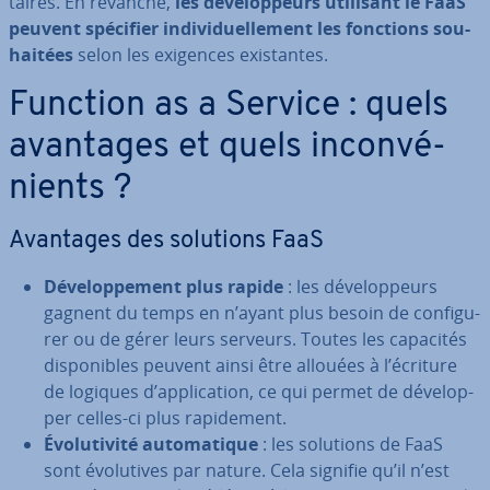
taires. En revanche,
les dé­ve­lop­peurs utilisant le FaaS
peuvent spécifier in­di­vi­duel­le­ment les fonctions sou­
hai­tées
selon les exigences exis­tantes.
Function as a Service : quels
avantages et quels in­con­vé­
nients ?
Avantages des solutions FaaS
Dé­ve­lop­pe­ment plus rapide
: les dé­ve­lop­peurs
gagnent du temps en n’ayant plus besoin de con­fi­gu­
rer ou de gérer leurs serveurs. Toutes les capacités
dis­po­nibles peuvent ainsi être allouées à l’écriture
de logiques d’ap­pli­ca­tion, ce qui permet de dé­ve­lop­
per celles-ci plus ra­pi­de­ment.
Évo­lu­ti­vité au­to­ma­tique
: les solutions de FaaS
sont évo­lu­tives par nature. Cela signifie qu’il n’est