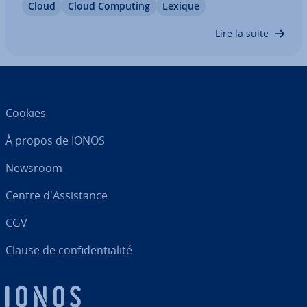
Cloud
Cloud Computing
Lexique
des économies de coûts et de res­sources con­si­dé­
rables en parallèle. Nous vous…
Lire la suite
Cookies
À propos de IONOS
Newsroom
Centre d'As­sis­tance
CGV
Clause de con­fi­den­tia­lité