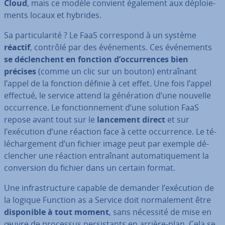
Cloud
, mais ce modèle convient également aux dé­ploie­
ments locaux et hybrides.
Sa par­ti­cu­la­rité ? Le FaaS cor­res­pond à un système
réactif
, contrôlé par des évé­ne­ments. Ces évé­ne­ments
se dé­clenchent en fonction d’oc­cur­rences bien
précises
(comme un clic sur un bouton) en­traî­nant
l’appel de la fonction définie à cet effet. Une fois l’appel
effectué, le service attend la gé­né­ra­tion d’une nouvelle
oc­cur­rence. Le fonc­tion­ne­ment d’une solution FaaS
repose avant tout sur le
lancement direct
et sur
l’exécution d’une réaction face à cette oc­cur­rence. Le té­
lé­char­ge­ment d’un fichier image peut par exemple dé­
clen­cher une réaction en­traî­nant au­to­ma­ti­que­ment la
con­ver­sion du fichier dans un certain format.
Une in­fras­truc­ture capable de demander l’exécution de
la logique Function as a Service doit nor­ma­le­ment être
dis­po­nible
à tout moment
, sans nécessité de mise en
œuvre de processus per­sis­tants en arrière-plan. Cela se