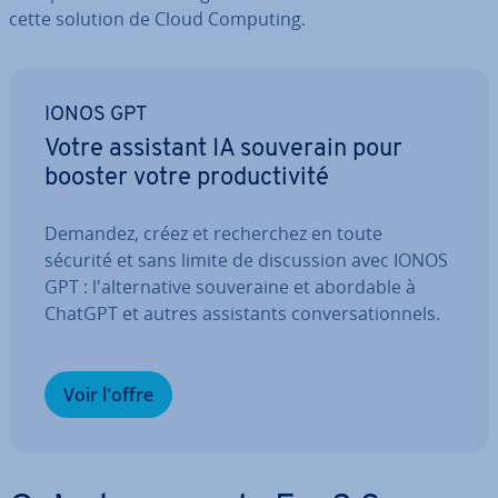
cette solution de Cloud Computing.
IONOS GPT
Votre assistant IA souverain pour
booster votre pro­duc­ti­vité
Demandez, créez et re­cher­chez en toute
sécurité et sans limite de dis­cus­sion avec IONOS
GPT : l'al­ter­na­tive sou­ve­raine et abordable à
ChatGPT et autres as­sis­tants con­ver­sa­tion­nels.
Voir l'offre