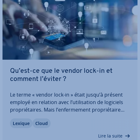
Qu’est-ce que le vendor lock-in et
comment l’éviter ?
Le terme « vendor lock-in » était jusqu’à présent
employé en relation avec l’uti­li­sa­tion de logiciels
pro­prié­taires. Mais l’en­fer­me­ment pro­prié­taire
joue également un rôle crucial à l’ère du Cloud.
Lexique
Cloud
Comment se produit le vendor lock-in et quelles
mesures une en­tre­prise peut-elle…
Lire la suite