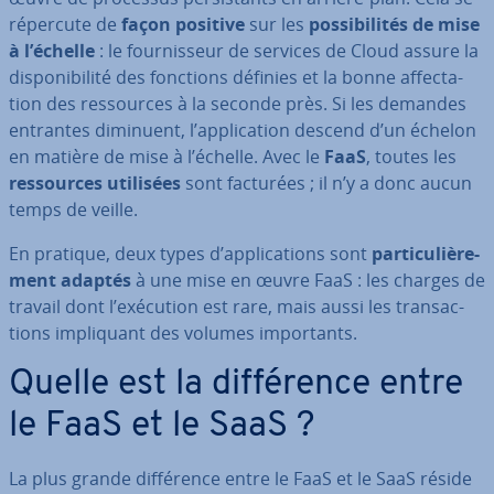
répercute de
façon positive
sur les
pos­si­bi­li­tés de mise
à l’échelle
: le four­nis­seur de services de Cloud assure la
dis­po­ni­bi­lité des fonctions définies et la bonne af­fec­ta­
tion des res­sources à la seconde près. Si les demandes
entrantes diminuent, l’ap­pli­ca­tion descend d’un échelon
en matière de mise à l’échelle. Avec le
FaaS
, toutes les
res­sources utilisées
sont facturées ; il n’y a donc aucun
temps de veille.
En pratique, deux types d’ap­pli­ca­tions sont
par­ti­cu­liè­re­
ment adaptés
à une mise en œuvre FaaS : les charges de
travail dont l’exécution est rare, mais aussi les tran­sac­
tions im­pli­quant des volumes im­por­tants.
Quelle est la dif­fé­rence entre
le FaaS et le SaaS ?
La plus grande dif­fé­rence entre le FaaS et le SaaS réside