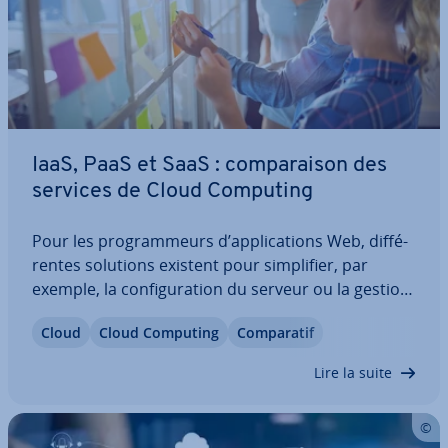
IaaS, PaaS et SaaS : com­pa­rai­son des
services de Cloud Computing
Pour les pro­gram­meurs d’ap­pli­ca­tions Web, dif­fé­
rentes solutions existent pour sim­pli­fier, par
exemple, la con­fi­gu­ra­tion du serveur ou la gestion
des données. Selon le modèle de service, la charge
Cloud
Cloud Computing
Com­pa­ra­tif
ad­mi­nis­tra­tive disparaît presque com­plè­te­ment,
ce qui leur permet de se consacrer au…
Lire la suite