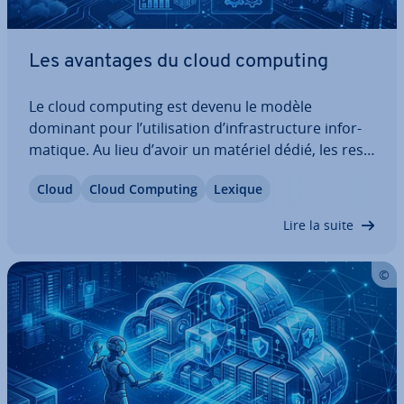
Les avantages du cloud computing
Le cloud computing est devenu le modèle
dominant pour l’uti­li­sa­tion d’in­fras­truc­ture in­for­
ma­tique. Au lieu d’avoir un matériel dédié, les res­
sources et les services sont loués. Pour la majorité
Cloud
Cloud Computing
Lexique
des en­tre­prises, cette approche présente de
nombreux avantages en termes de…
Lire la suite