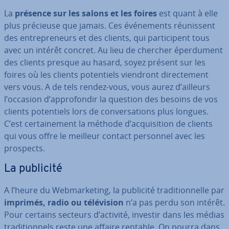
La
présence sur les salons et les foires
est quant à elle
plus précieuse que jamais. Ces évé­ne­ments réu­nis­sent
des en­tre­pre­neurs et des clients, qui par­ti­ci­pent tous
avec un intérêt concret. Au lieu de chercher éper­du­ment
des clients presque au hasard, soyez présent sur les
foires où les clients po­ten­tiels viendront di­rec­te­ment
vers vous. A de tels rendez-vous, vous aurez d’ailleurs
l’occasion d’ap­pro­fon­dir la question des besoins de vos
clients po­ten­tiels lors de con­ver­sa­tions plus longues.
C’est cer­tai­ne­ment la méthode d’ac­qui­si­tion de clients
qui vous offre le meilleur contact personnel avec les
prospects.
La publicité
A l’heure du Web­mar­ke­ting, la publicité tra­di­tion­nelle par
imprimés, radio ou té­lé­vi­sion
n’a pas perdu son intérêt.
Pour certains secteurs d’activité, investir dans les médias
tra­di­tion­nels reste une affaire rentable. On pourra dans