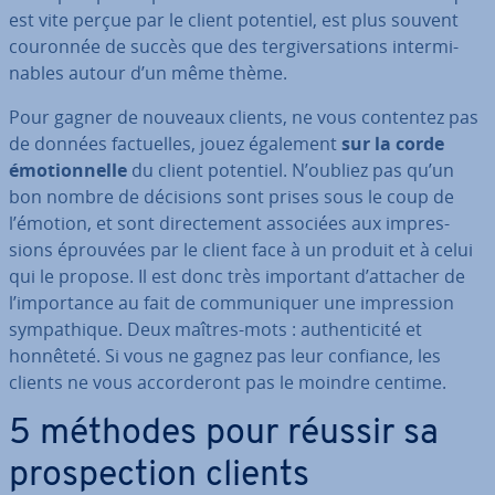
est vite perçue par le client potentiel, est plus souvent
couronnée de succès que des ter­gi­ver­sa­tions in­ter­mi­
nables autour d’un même thème.
Pour gagner de nouveaux clients, ne vous contentez pas
de données fac­tuelles, jouez également
sur la corde
émo­tion­nelle
du client potentiel. N’oubliez pas qu’un
bon nombre de décisions sont prises sous le coup de
l’émotion, et sont di­rec­te­ment associées aux im­pres­
sions éprouvées par le client face à un produit et à celui
qui le propose. Il est donc très important d’attacher de
l’im­por­tance au fait de com­mu­ni­quer une im­pres­sion
sym­pa­thique. Deux maîtres-mots : au­then­ti­cité et
honnêteté. Si vous ne gagnez pas leur confiance, les
clients ne vous ac­cor­de­ront pas le moindre centime.
5 méthodes pour réussir sa
pros­pec­tion clients