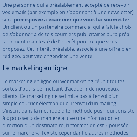
Une personne qui a préa­la­ble­ment accepté de recevoir
vos emails (par exemple en s’abonnant à une news­let­ter)
sera
pré­dis­po­sée à examiner que vous lui soumettez.
Un client ou un par­te­naire com­mer­cial qui a fait le choix
de s’abonner à de tels courriers pu­bli­ci­taires aura préa­
la­ble­ment manifesté de l’intérêt pour ce que vous
proposez. Cet intérêt préalable, associé à une offre bien
rédigée, peut vite engendrer une vente.
Le marketing en ligne
Le marketing en ligne ou web­mar­ke­ting réunit toutes
sortes d’outils per­met­tant d’acquérir de nouveaux
clients. Ce marketing ne se limite pas à l’envoi d’un
simple courrier élec­tro­nique. L’envoi d’un mailing
s’inscrit dans la méthode dite méthode push qui consiste
à « pousser » de manière active une in­for­ma­tion en
direction d’un des­ti­na­taire, l’in­for­ma­tion est « poussée
sur le marché ». Il existe cependant d’autres méthodes