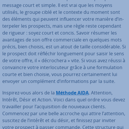
message court et simple. Il est vrai que les moyens
utilisés, le groupe ciblé et le contexte du moment sont
des éléments qui peuvent in­fluen­cer votre manière d’in­
ter­pe­ler les prospects, mais une règle reste cependant
de rigueur : soyez court et concis. Savoir résumer les
avantages de son offre com­mer­ciale en quelques mots
précis, bien choisis, est un atout de taille con­si­dé­rable. Si
le prospect doit réfléchir lon­gue­ment pour saisir le sens
de votre offre, il « dé­cro­chera » vite. Si vous avez réussi à
con­vaincre votre in­ter­lo­cu­teur grâce à une for­mu­la­tion
courte et bien choisie, vous pourrez cer­tai­ne­ment lui
envoyer un com­plé­ment d’in­for­ma­tions par la suite.
Inspirez-vous alors de la
Méthode AIDA
. Attention,
Intérêt, Désir et Action. Voici dans quel ordre vous devez
tra­vail­ler pour l’ac­qui­si­tion de nouveaux clients.
Commencez par une belle accroche qui attire l’attention,
suscitez de l’intérêt et du désir, et finissez par inviter
votre prospect à passer commande. Cette structure qui