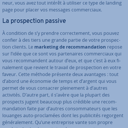
neur, vous avez tout intérêt à utiliser ce type de landing
page pour placer vos messages com­mer­ciaux.
La pros­pec­tion passive
À condition de s’y prendre cor­rec­te­ment, vous pouvez
confier à des tiers une grande partie de votre pros­pec­
tion clients. Le
marketing de re­com­man­da­tion
repose
sur l’idée que ce sont vos par­te­naires com­mer­ciaux qui
vous re­com­man­dent autour d’eux, et que c’est à eux fi­
na­le­ment que revient le travail de pros­pec­tion en votre
faveur. Cette méthode présente deux avantages : tout
d’abord une économie de temps et d’argent qui vous
permet de vous consacrer plei­ne­ment à d’autres
activités. D’autre part, il s’avère que la plupart des
prospects jugent beaucoup plus crédible une re­com­
man­da­tion faite par d’autres con­som­ma­teurs que les
louanges auto-pro­cla­mées dont les pu­bli­ci­tés regorgent
gé­né­ra­le­ment. Qu’une en­tre­prise vante son propre