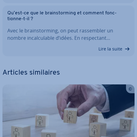
Qu’est-ce que le brains­tor­ming et comment fonc­
tionne-t-il ?
Avec le brains­tor­ming, on peut ras­sem­bler un
nombre in­cal­cu­lable d’idées. En res­pec­tant…
Lire la suite
Articles si­mi­laires