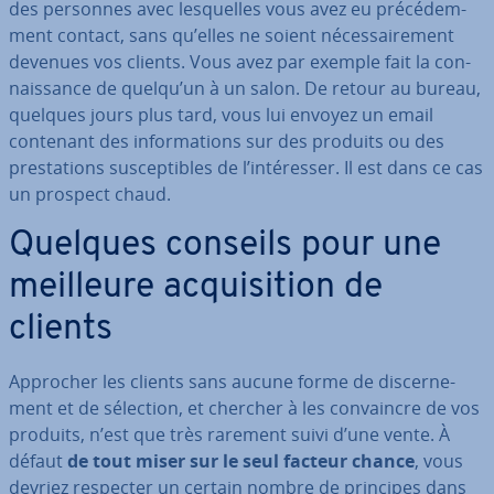
des personnes avec les­quelles vous avez eu pré­cé­dem­
ment contact, sans qu’elles ne soient né­ces­sai­re­ment
devenues vos clients. Vous avez par exemple fait la con­
nais­sance de quelqu’un à un salon. De retour au bureau,
quelques jours plus tard, vous lui envoyez un email
contenant des in­for­ma­tions sur des produits ou des
pres­ta­tions sus­cep­tibles de l’in­té­res­ser. Il est dans ce cas
un prospect chaud.
Quelques conseils pour une
meilleure ac­qui­si­tion de
clients
Approcher les clients sans aucune forme de dis­cer­ne­
ment et de sélection, et chercher à les con­vaincre de vos
produits, n’est que très rarement suivi d’une vente. À
défaut
de tout miser sur le seul facteur chance
, vous
devriez respecter un certain nombre de principes dans