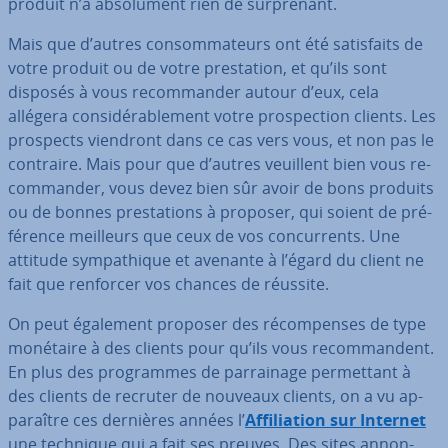
produit n’a ab­so­lu­ment rien de sur­pre­nant.
Mais que d’autres con­som­ma­teurs ont été sa­tis­faits de
votre produit ou de votre pres­ta­tion, et qu’ils sont
disposés à vous re­com­man­der autour d’eux, cela
allégera con­si­dé­ra­ble­ment votre pros­pec­tion clients. Les
prospects viendront dans ce cas vers vous, et non pas le
contraire. Mais pour que d’autres veuillent bien vous re­
com­man­der, vous devez bien sûr avoir de bons produits
ou de bonnes pres­ta­tions à proposer, qui soient de pré­
fé­rence meilleurs que ceux de vos con­cur­rents. Une
attitude sym­pa­thique et avenante à l’égard du client ne
fait que renforcer vos chances de réussite.
On peut également proposer des ré­com­penses de type
monétaire à des clients pour qu’ils vous re­com­man­dent.
En plus des pro­grammes de par­rai­nage per­met­tant à
des clients de recruter de nouveaux clients, on a vu ap­
pa­raître ces dernières années l’
Af­fi­lia­tion sur Internet
une technique qui a fait ses preuves. Des sites an­non­