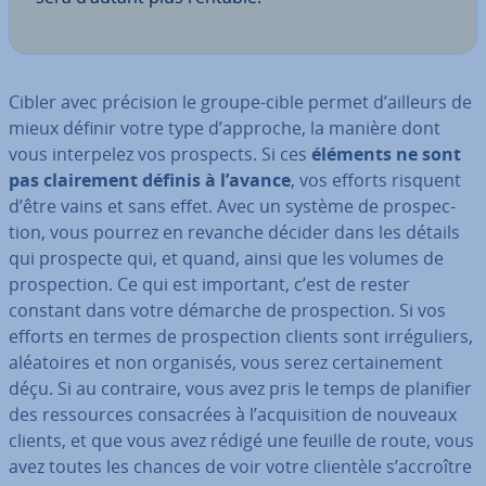
Cibler avec précision le groupe-cible permet d’ailleurs de
mieux définir votre type d’approche, la manière dont
vous in­ter­pe­lez vos prospects. Si ces
éléments ne sont
pas clai­re­ment définis à l’avance
, vos efforts risquent
d’être vains et sans effet. Avec un système de pros­pec­
tion, vous pourrez en revanche décider dans les détails
qui prospecte qui, et quand, ainsi que les volumes de
pros­pec­tion. Ce qui est important, c’est de rester
constant dans votre démarche de pros­pec­tion. Si vos
efforts en termes de pros­pec­tion clients sont ir­ré­gu­liers,
aléa­toires et non organisés, vous serez cer­tai­ne­ment
déçu. Si au contraire, vous avez pris le temps de planifier
des res­sources con­sa­crées à l’ac­qui­si­tion de nouveaux
clients, et que vous avez rédigé une feuille de route, vous
avez toutes les chances de voir votre clientèle s’accroître