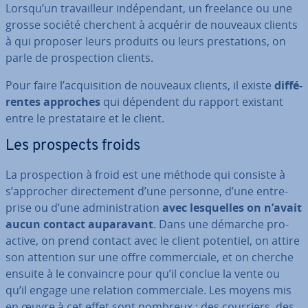
Lorsqu’un tra­vail­leur in­dé­pen­dant, un freelance ou une
grosse société cherchent à acquérir de nouveaux clients
à qui proposer leurs produits ou leurs pres­ta­tions, on
parle de pros­pec­tion clients.
Pour faire l’ac­qui­si­tion de nouveaux clients, il existe
dif­fé­
rentes approches
qui dépendent du rapport existant
entre le pres­ta­taire et le client.
Les prospects froids
La pros­pec­tion à froid est une méthode qui consiste à
s’approcher di­rec­te­ment d’une personne, d’une en­tre­
prise ou d’une ad­mi­nis­tra­tion
avec les­quelles on n’avait
aucun contact au­pa­ra­vant
. Dans une démarche pro-
active, on prend contact avec le client potentiel, on attire
son attention sur une offre com­mer­ciale, et on cherche
ensuite à le con­vaincre pour qu’il conclue la vente ou
qu’il engage une relation com­mer­ciale. Les moyens mis
en œuvre à cet effet sont nombreux : des courriers, des