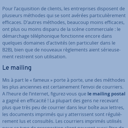
Pour l’ac­qui­si­tion de clients, les en­tre­prises disposent de
plusieurs méthodes qui se sont avérées par­ti­cu­liè­re­ment
efficaces. D’autres méthodes, beaucoup moins efficaces,
ont plus ou moins disparu de la scène com­mer­ciale : le
dé­mar­chage té­lé­pho­nique fonc­tionne encore dans
quelques domaines d’activités (en par­ti­cu­lier dans le
B2B), bien que de nouveaux rè­gle­ments aient sé­rieu­se­
ment restreint son uti­li­sa­tion.
Le mailing
Mis à part le « fameux » porte à porte, une des méthodes
les plus anciennes est cer­tai­ne­ment l’envoi de courriers.
A l’heure de l’internet, figurez-vous que
le mailing postal
a gagné en ef­fi­ca­cité ! La plupart des gens ne recevant
plus que très peu de courrier dans leur boîte aux lettres,
les documents imprimés qui y at­ter­ris­sent sont ré­gu­liè­
re­ment lus et consultés. Les courriers imprimés utilisés