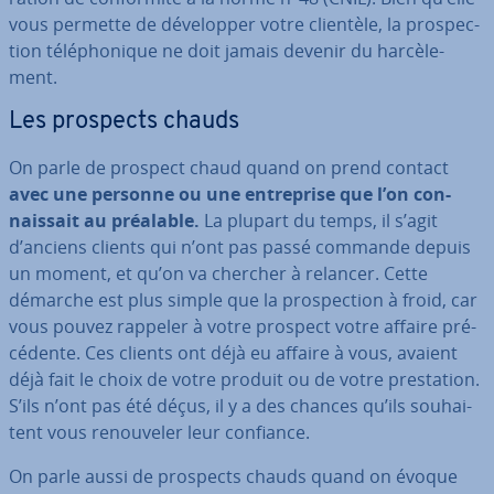
vous permette de dé­ve­lop­per votre clientèle, la pros­pec­
tion té­lé­pho­nique ne doit jamais devenir du har­cè­le­
ment.
Les prospects chauds
On parle de prospect chaud quand on prend contact
avec une personne ou une en­tre­prise que l’on con­
nais­sait au préalable.
La plupart du temps, il s’agit
d’anciens clients qui n’ont pas passé commande depuis
un moment, et qu’on va chercher à relancer. Cette
démarche est plus simple que la pros­pec­tion à froid, car
vous pouvez rappeler à votre prospect votre affaire pré­
cé­dente. Ces clients ont déjà eu affaire à vous, avaient
déjà fait le choix de votre produit ou de votre pres­ta­tion.
S’ils n’ont pas été déçus, il y a des chances qu’ils sou­hai­
tent vous re­nou­ve­ler leur confiance.
On parle aussi de prospects chauds quand on évoque