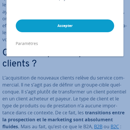
le succès ou l’échec d’un projet. La pros­pec­tion clients
ayant une telle im­por­tance dans le secteur du business,
on a vu ap­pa­raître un certain nombre de méthodes
efficaces au fil des années. Il subsiste aussi plusieurs ma­
Accepter
len­ten­dus autour de ce thème. Nous allons tenter d’y
voir clair !
Paramètres
Qu’est-ce que l’ac­qui­si­tion
clients ?
L’ac­qui­si­tion de nouveaux clients relève du service com­
mer­cial. Il ne s’agit pas de définir un groupe-cible quel­
conque. Il s’agit plutôt de trans­for­mer un client potentiel
en un client acheteur et payeur. Le type de client et le
type de produits ou de pres­ta­tion n’a aucune im­por­
tance dans ce contexte. De ce fait, les
tran­si­tions entre
la pros­pec­tion et le marketing sont ab­so­lu­ment
fluides.
Mais au fait, qu’est-ce que le B2A,
B2B
ou
B2C
: