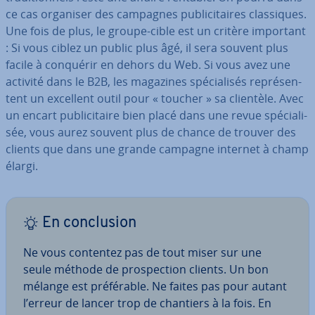
ce cas organiser des campagnes pu­bli­ci­taires clas­siques.
Une fois de plus, le groupe-cible est un critère important
: Si vous ciblez un public plus âgé, il sera souvent plus
facile à conquérir en dehors du Web. Si vous avez une
activité dans le B2B, les magazines spé­cia­li­sés re­pré­sen­
tent un excellent outil pour « toucher » sa clientèle. Avec
un encart pu­bli­ci­taire bien placé dans une revue spé­cia­li­
sée, vous aurez souvent plus de chance de trouver des
clients que dans une grande campagne internet à champ
élargi.
En con­clu­sion
Ne vous contentez pas de tout miser sur une
seule méthode de pros­pec­tion clients. Un bon
mélange est pré­fé­rable. Ne faites pas pour autant
l’erreur de lancer trop de chantiers à la fois. En