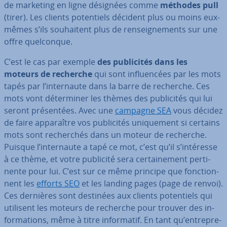
de marketing en ligne désignées comme
méthodes pull
(tirer). Les clients po­ten­tiels décident plus ou moins eux-
mêmes s’ils sou­hai­tent plus de ren­seig­ne­ments sur une
offre quel­conque.
C’est le cas par exemple
des pu­bli­ci­tés dans les
moteurs de recherche
qui sont in­fluen­cées par les mots
tapés par l’in­ter­naute dans la barre de recherche. Ces
mots vont dé­ter­mi­ner les thèmes des pu­bli­ci­tés qui lui
seront pré­sen­tées. Avec une
campagne SEA
vous décidez
de faire ap­pa­raître vos pu­bli­ci­tés uni­que­ment si certains
mots sont re­cher­chés dans un moteur de recherche.
Puisque l’in­ter­naute a tapé ce mot, c’est qu’il s’intéresse
à ce thème, et votre publicité sera cer­tai­ne­ment per­ti­
nente pour lui. C’est sur ce même principe que fonc­tion­
nent les
efforts SEO
et les landing pages (page de renvoi).
Ces dernières sont destinées aux clients po­ten­tiels qui
utilisent les moteurs de recherche pour trouver des in­
for­ma­tions, même à titre in­for­ma­tif. En tant qu’en­tre­pre­