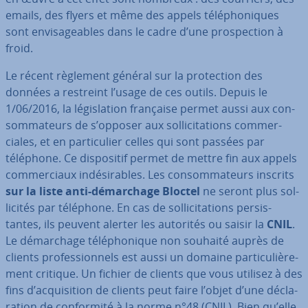
emails, des flyers et même des appels té­lé­pho­niques
sont en­vi­sa­geables dans le cadre d’une pros­pec­tion à
froid.
Le récent règlement général sur la pro­tec­tion des
données a restreint l’usage de ces outils. Depuis le
1/06/2016, la lé­gis­la­tion française permet aussi aux con­
som­ma­teurs de s’opposer aux sol­li­ci­ta­tions com­mer­
ciales, et en par­ti­cu­lier celles qui sont passées par
téléphone. Ce dis­po­si­tif permet de mettre fin aux appels
com­mer­ciaux in­dé­si­rables. Les con­som­ma­teurs inscrits
sur la liste anti-dé­mar­chage Bloctel
ne seront plus sol­
li­ci­tés par téléphone. En cas de sol­li­ci­ta­tions per­sis­
tantes, ils peuvent alerter les autorités ou saisir la
CNIL
.
Le dé­mar­chage té­lé­pho­nique non souhaité auprès de
clients pro­fes­sion­nels est aussi un domaine par­ti­cu­liè­re­
ment critique. Un fichier de clients que vous utilisez à des
fins d’ac­qui­si­tion de clients peut faire l’objet d’une dé­cla­
ra­tion de con­for­mité à la norme n°48 (CNIL). Bien qu’elle