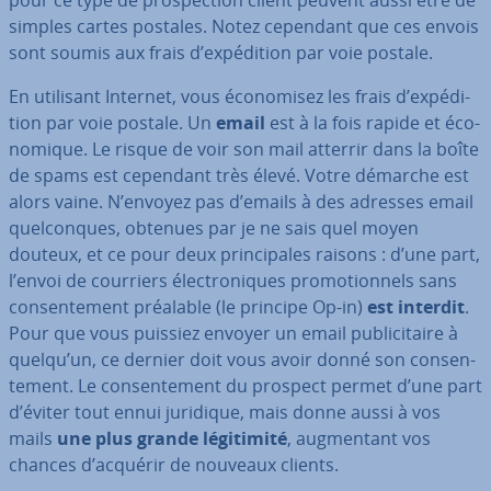
pour ce type de pros­pec­tion client peuvent aussi être de
simples cartes postales. Notez cependant que ces envois
sont soumis aux frais d’ex­pé­di­tion par voie postale.
En utilisant Internet, vous éco­no­mi­sez les frais d’ex­pé­di­
tion par voie postale. Un
email
est à la fois rapide et éco­
no­mique. Le risque de voir son mail atterrir dans la boîte
de spams est cependant très élevé. Votre démarche est
alors vaine. N’envoyez pas d’emails à des adresses email
quel­conques, obtenues par je ne sais quel moyen
douteux, et ce pour deux prin­ci­pales raisons : d’une part,
l’envoi de courriers élec­tro­niques pro­mo­tion­nels sans
con­sen­te­ment préalable (le principe Op-in)
est interdit
.
Pour que vous puissiez envoyer un email pu­bli­ci­taire à
quelqu’un, ce dernier doit vous avoir donné son con­sen­
te­ment. Le con­sen­te­ment du prospect permet d’une part
d’éviter tout ennui juridique, mais donne aussi à vos
mails
une plus grande lé­gi­ti­mité
, aug­men­tant vos
chances d’acquérir de nouveaux clients.