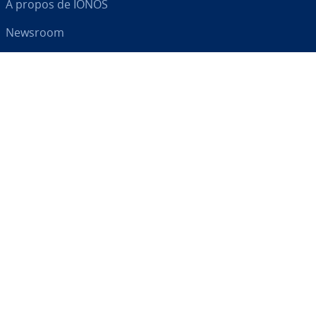
À propos de IONOS
Newsroom
Centre d'As­sis­tance
CGV
Clause de con­fi­den­tia­lité
Votre par­te­naire digital
RSS
LinkedIn
tiktok
Instagram
Facebook
YouTube
© 2026
IONOS SARL