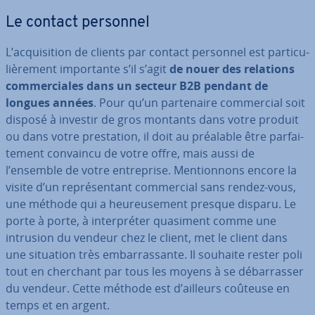
Le contact personnel
L’ac­qui­si­tion de clients par contact personnel est par­ti­cu­
liè­re­ment im­por­tante s’il s’agit
de nouer des relations
com­mer­ciales dans un secteur B2B pendant de
longues années
. Pour qu’un par­te­naire com­mer­cial soit
disposé à investir de gros montants dans votre produit
ou dans votre pres­ta­tion, il doit au préalable être par­fai­
te­ment convaincu de votre offre, mais aussi de
l’ensemble de votre en­tre­prise. Men­tion­nons encore la
visite d’un re­pré­sen­tant com­mer­cial sans rendez-vous,
une méthode qui a heu­reu­se­ment presque disparu. Le
porte à porte, à in­ter­pré­ter quasiment comme une
intrusion du vendeur chez le client, met le client dans
une situation très em­bar­ras­sante. Il souhaite rester poli
tout en cherchant par tous les moyens à se dé­bar­ras­ser
du vendeur. Cette méthode est d’ailleurs coûteuse en
temps et en argent.