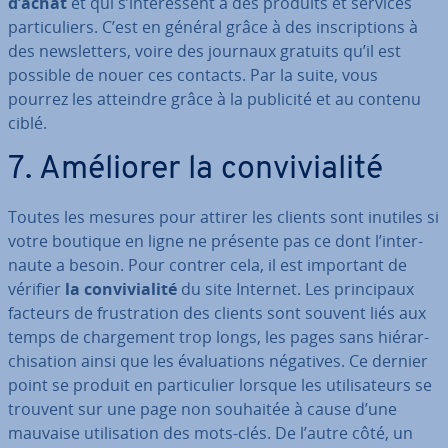
d’achat
et qui s’in­té­res­sent à des produits et services
par­ti­cu­liers. C’est en général grâce à des ins­crip­tions à
des news­let­ters, voire des journaux gratuits qu’il est
possible de nouer ces contacts. Par la suite, vous
pourrez les atteindre grâce à la publicité et au contenu
ciblé.
7. Améliorer la con­vi­via­lité
Toutes les mesures pour attirer les clients sont inutiles si
votre boutique en ligne ne présente pas ce dont l’in­ter­
naute a besoin. Pour contrer cela, il est important de
vérifier
la con­vi­via­lité
du site Internet. Les prin­ci­paux
facteurs de frus­tra­tion des clients sont souvent liés aux
temps de char­ge­ment trop longs, les pages sans hié­rar­
chi­sa­tion ainsi que les éva­lua­tions négatives. Ce dernier
point se produit en par­ti­cu­lier lorsque les uti­li­sa­teurs se
trouvent sur une page non souhaitée à cause d’une
mauvaise uti­li­sa­tion des mots-clés. De l’autre côté, un