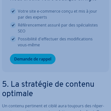
Votre site e-commerce conçu et mis à jour
par des experts
Ré­fé­ren­ce­ment assuré par des spé­cia­listes
SEO
Pos­si­bi­lité d'ef­fec­tuer des mo­di­fi­ca­tions
vous-même
Demande de rappel
5. La stratégie de contenu
optimale
Un contenu pertinent et ciblé aura toujours des ré­per­