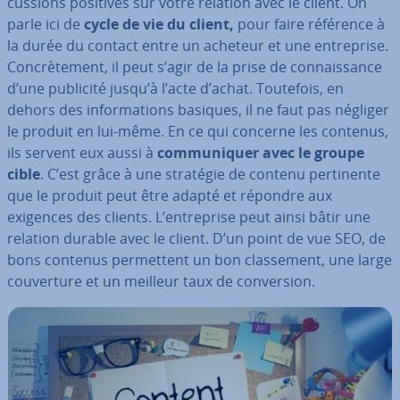
cus­sions positives sur votre relation avec le client. On
parle ici de
cycle de vie du client,
pour faire référence à
la durée du contact entre un acheteur et une en­tre­prise.
Con­crè­te­ment, il peut s’agir de la prise de con­nais­sance
d’une publicité jusqu’à l’acte d’achat. Toutefois, en
dehors des in­for­ma­tions basiques, il ne faut pas négliger
le produit en lui-même. En ce qui concerne les contenus,
ils servent eux aussi à
com­mu­ni­quer avec le groupe
cible
. C’est grâce à une stratégie de contenu per­ti­nente
que le produit peut être adapté et répondre aux
exigences des clients. L’en­tre­prise peut ainsi bâtir une
relation durable avec le client. D’un point de vue SEO, de
bons contenus per­met­tent un bon clas­se­ment, une large
cou­ver­ture et un meilleur taux de con­ver­sion.