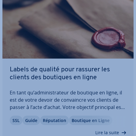
Labels de qualité pour rassurer les
clients des boutiques en ligne
En tant qu’ad­mi­nis­tra­teur de boutique en ligne, il
est de votre devoir de con­vaincre vos clients de
passer à l’acte d’achat. Votre objectif principal est
d’accroître le taux de con­ver­sion de votre site.
SSL
Guide
Ré­pu­ta­tion
Boutique en Ligne
Plusieurs facteurs entrent en jeu : une bonne pré­
sen­ta­tion de vos produits,…
Lire la suite