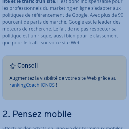
lité et le trafic d’un site
. Il est donc in­dis­pen­sable pour
les pro­fes­sion­nels du marketing en ligne s’adapter aux
po­li­tiques de ré­fé­ren­ce­ment de Google. Avec plus de 90
pourcent de parts de marché, Google est le leader des
moteurs de recherche. Le fait de ne pas respecter sa
politique est un risque, aussi bien pour le clas­se­ment
que pour le trafic sur votre site Web.
Conseil
Augmentez la vi­si­bi­lité de votre site Web grâce au
ran­king­Coach IONOS
!
2. Pensez mobile
Effectuer des achats en ligne via des terminaux mobiles