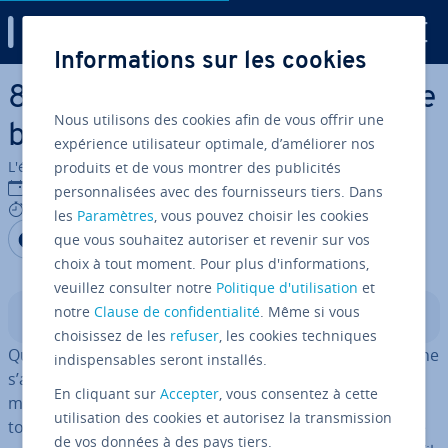
Digital Guide
Informations sur les cookies
Aller au contenu principal
8 astuces marketing pour une
Nous utilisons des cookies afin de vous offrir une
boutique en ligne réussie
expérience utilisateur optimale, d’améliorer nos
L'équipe édi­to­riale IONOS
produits et de vous montrer des publicités
06/05/2022
personnalisées avec des fournisseurs tiers. Dans
8 mins
les
Paramètres
, vous pouvez choisir les cookies
Partager sur Facebook
Partager sur Twitter
Partager sur LinkedIn
que vous souhaitez autoriser et revenir sur vos
choix à tout moment. Pour plus d'informations,
veuillez consulter notre
Politique d'utilisation
et
notre
Clause de confidentialité
. Même si vous
Sommaire
choisissez de les
refuser
, les cookies techniques
Quelle est la parfaite stratégie marketing ? Les experts ne
indispensables seront installés.
s’accordent pas toujours sur ce point. En effet, le
En cliquant sur
Accepter
, vous consentez à cette
marketing en ligne subit des effets de mode comme
utilisation des cookies et autorisez la transmission
toutes les autres branches. Chaque gérant de boutique
de vos données à des pays tiers.