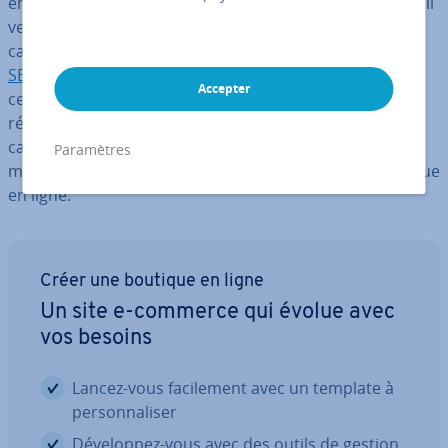
en ligne doit se créer une identité grâce au marketing s’il
veut se démarquer de la con­cur­rence. Si dans certains
cas l’emphase est placée sur les moteurs de recherche
SEA et SEO
ou sur
les médias sociaux
, d’autres se con­
Accepter
centrent plus sur les bannières pu­bli­ci­taires et les
réseaux d’affichage en les combinant avec des
campagnes
d’email marketing
. Nos conseils vous per­
Paramètres
met­tront d’optimiser votre stratégie pour votre boutique
en ligne.
Créer une boutique en ligne
Un site e-commerce qui évolue avec
vos besoins
Lancez-vous fa­ci­le­ment avec un template à
per­son­na­li­ser
Dé­ve­lop­pez-vous avec des outils de gestion