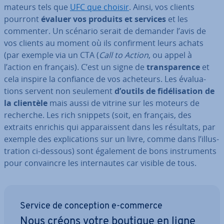
ma­teurs tels que
UFC que choisir
. Ainsi, vos clients
pourront
évaluer vos produits et services
et les
commenter. Un scénario serait de demander l’avis de
vos clients au moment où ils con­fir­ment leurs achats
(par exemple via un CTA (
Call to Action
, ou appel à
l’action en français). C’est un signe de
trans­pa­rence
et
cela inspire la confiance de vos acheteurs. Les éva­lua­
tions servent non seulement
d’outils de fi­dé­li­sa­tion de
la clientèle
mais aussi de vitrine sur les moteurs de
recherche. Les rich snippets (soit, en français, des
extraits enrichis qui ap­pa­rais­sent dans les résultats, par
exemple des ex­pli­ca­tions sur un livre, comme dans l’il­lus­
tra­tion ci-dessous) sont également de bons ins­tru­ments
pour con­vaincre les in­ter­nautes car visible de tous.
Service de con­cep­tion e-commerce
Nous créons votre boutique en ligne