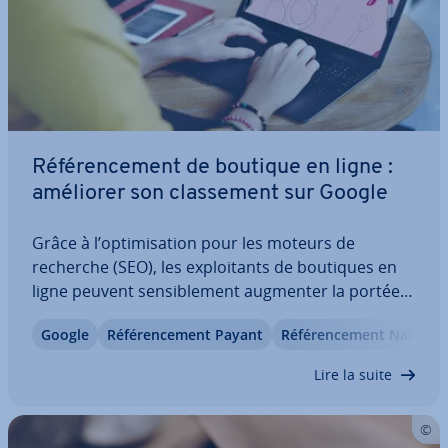
Ré­fé­ren­ce­ment de boutique en ligne :
améliorer son clas­se­ment sur Google
Grâce à l’op­ti­mi­sa­tion pour les moteurs de
recherche (SEO), les ex­ploi­tants de boutiques en
ligne peuvent sen­si­ble­ment augmenter la portée
de leurs offres. L’op­ti­mi­sa­tion de votre boutique
Google
Ré­fé­ren­ce­ment Payant
Ré­fé­ren­ce­ment Naturel
en ligne s’avère ju­di­cieuse, notamment pour
Google. Des nombreux four­nis­seurs de
Lire la suite
boutiques…