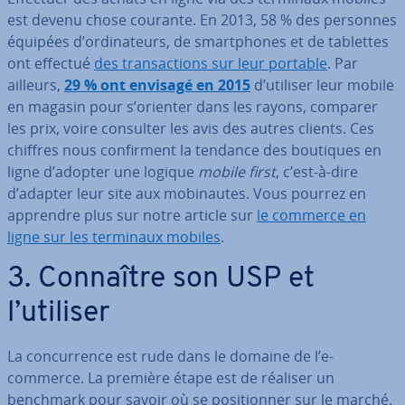
est devenu chose courante. En 2013, 58 % des personnes
équipées d’or­di­na­teurs, de smart­phones et de tablettes
ont effectué
des tran­sac­tions sur leur portable
. Par
ailleurs,
29 % ont envisagé en 2015
d’utiliser leur mobile
en magasin pour s’orienter dans les rayons, comparer
les prix, voire consulter les avis des autres clients. Ces
chiffres nous con­fir­ment la tendance des boutiques en
ligne d’adopter une logique
mobile first
, c’est-à-dire
d’adapter leur site aux mo­bi­nautes. Vous pourrez en
apprendre plus sur notre article sur
le commerce en
ligne sur les terminaux mobiles
.
3. Connaître son USP et
l’utiliser
La con­cur­rence est rude dans le domaine de l’e-
commerce. La première étape est de réaliser un
benchmark pour savoir où se po­si­tion­ner sur le marché.