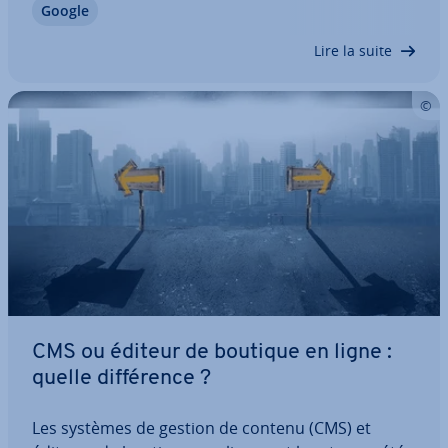
Google
de smart­phones, aient une ex­pé­rience de na­vi­ga­
tion la plus agréable possible. Le…
Lire la suite
CMS ou éditeur de boutique en ligne :
quelle dif­fé­rence ?
Les systèmes de gestion de contenu (CMS) et