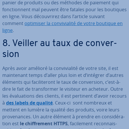
panier de produits ou des méthodes de paiement qui
fonc­tion­nent mal peuvent être fatales pour les boutiques
en ligne. Vous dé­cou­vri­rez dans l’article suivant
comment
optimiser la con­vi­via­lité de votre boutique en
ligne
.
8. Veiller au taux de con­ver­
sion
Après avoir amélioré la con­vi­via­lité de votre site, il est
main­te­nant temps d’aller plus loin et d’intégrer d’autres
éléments qui fa­ci­li­te­ront le taux de con­ver­sion, c’est-à-
dire le fait de trans­for­mer le visiteur en acheteur. Outre
les éva­lua­tions des clients, il est pertinent d’avoir recours
à
des labels de qualité
. Ceux-ci sont nombreux et
mettent en lumière la qualité des produits, voire leurs
pro­ve­nances. Un autre élément à prendre en con­si­dé­ra­
tion est
le chif­fre­ment HTTPS
, fa­ci­le­ment re­con­nais­