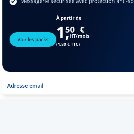
Messagerie sécurisée avec protection anti-s
À partir de
1
,
50
€
HT/mois
Voir les packs
(1,80 € TTC)
Adresse email