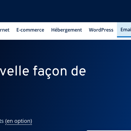
Emai
ernet
E-commerce
Hébergement
WordPress
elle façon de
its
(en option)