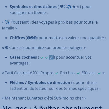
Symboles et émo­ti­cônes
( ❤✆✈★☺) pour
souligner un thème :
« ✈ Toussaint : des voyages à prix bas pour toute la
famille »
Chiffres
(➊➋➌) pour mettre en valeur une quantité :
« ❿ Conseils pour faire son premier potager »
✓
✓
Cases cochées
(
☑) pour accentuer vos
avantages :
✓
✓
✓
« Tarif élec­tri­cité XY : Propre
Prix bas
Efficace
»
Flèches / Symboles de direction
(), pour attirer
l’attention du lecteur sur des termes spé­ci­fiques :
« Main­te­nant Lunettes d’été 50% moins cher »