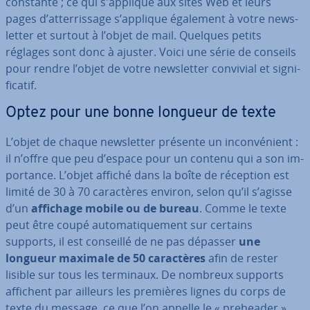
constante ; ce qui s'ap­plique aux sites Web et leurs
pages d’at­ter­ris­sage s’applique également à votre news­
let­ter et surtout à l’objet de mail. Quelques petits
réglages sont donc à ajuster. Voici une série de conseils
pour rendre l’objet de votre news­let­ter convivial et sig­ni­
fi­ca­tif.
Optez pour une bonne longueur de texte
L’objet de chaque news­let­ter présente un in­con­vé­nient :
il n’offre que peu d’espace pour un contenu qui a son im­
por­tance. L’objet affiché dans la boîte de réception est
limité de 30 à 70 ca­rac­tères environ, selon qu’il s’agisse
d’un
affichage mobile ou de bureau
. Comme le texte
peut être coupé au­to­ma­ti­que­ment sur certains
supports, il est conseillé de ne pas dépasser
une
longueur maximale de 50 ca­rac­tères
afin de rester
lisible sur tous les terminaux. De nombreux supports
affichent par ailleurs les premières lignes du corps de
texte du message, ce que l’on appelle le « preheader »