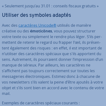
« Seulement jusqu’au 31.01 : conseils fiscaux gratuits »
Utiliser des symboles adaptés
Avec des
ca­rac­tères Unicode®
utilisés de manière
créative ou des
émo­ti­cônes
, vous pouvez struc­tu­rer
votre texte ou sim­ple­ment le rendre plus léger. S’ils per­
met­tent de retenir le regard ou frapper l’œil, ils pré­sen­
tent également des risques : en effet, il est important de
n’utiliser des ca­rac­tères spéciaux que s'ils apportent du
sens. Autrement, ils pour­raient donner l’im­pres­sion d’un
manque de sérieux. Par ailleurs, les ca­rac­tères ne
s’affichent pas toujours cor­rec­te­ment sur toutes les
mes­sa­ge­ries élec­tro­niques. Estimez donc à chacune de
vos news­let­ters s’ils valent la peine d’être ajoutés à votre
objet et s’ils sont bien en accord avec le contenu de votre
mail.
Exemples de ca­rac­tères spéciaux courants :