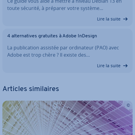
Ce guide vous aide à mettre à niveau Debian 13 en
toute sécurité, à préparer votre système…
Lire la suite
4 al­ter­na­tives gratuites à Adobe InDesign
La pu­bli­ca­tion assistée par or­di­na­teur (PAO) avec
Adobe est trop chère ? Il existe des…
Lire la suite
Articles si­mi­laires