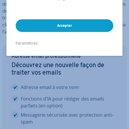
donner envie aux clients d’ouvrir la news­let­ter. Les lignes
de textes in­com­pré­hen­sibles ou formulées de manière
trop com­mer­ciale, en revanche, risquent d’amener le
client potentiel à supprimer votre news­let­ter sans même
Accepter
l’avoir lue.
Paramètres
Adresse email pro­fes­sion­nelle
Découvrez une nouvelle façon de
traiter vos emails
Adresse email à votre nom
Fonctions d'IA pour rédiger des emails
parfaits (en option)
Mes­sa­ge­rie sécurisée avec pro­tec­tion anti-
spam