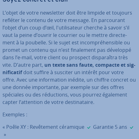
L’objet de votre news­let­ter doit être limpide et toujours
refléter le contenu de votre message. En par­cou­rant
l’objet d’un coup d’œil, l'uti­li­sa­teur cherche à savoir s’il
vaut la peine d’ouvrir le courrier ou le mettre di­rec­te­
ment à la poubelle. Si le sujet est in­com­pré­hen­sible ou
promet un contenu qui n’est fi­na­le­ment pas développé
dans l’e-mail, votre client ou prospect dis­pa­raî­tra très
vite. D’autre part,
un texte sans faute, compacte et sig­
ni­fi­ca­tif
doit suffire à susciter un intérêt pour votre
offre. Avec une in­for­ma­tion inédite, un chiffre concret ou
une donnée im­por­tante, par exemple sur des offres
spéciales ou des ré­duc­tions, vous pourrez également
capter l’attention de votre des­ti­na­taire.
Exemples :
✓
« Poêle XY : Re­vê­te­ment céramique
Garantie 5 ans
✓
»