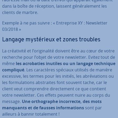
dans la boîte de réception, laissent gé­né­ra­le­ment les
clients de marbre.
Exemple à ne pas suivre : « En­tre­prise XY : News­let­ter
03/2018 »
Langage mys­té­rieux et zones troubles
La créa­ti­vité et l’ori­gi­na­lité doivent être au cœur de votre
recherche pour l’objet de votre news­let­ter. Evitez tout de
même
les acro­ba­ties inutiles ou un langage technique
compliqué
. Les ca­rac­tères spéciaux utilisés de manière
excessive, les termes pour les initiés, les abré­via­tions ou
les for­mu­la­tions abs­traites font souvent tache, car le
client veut com­prendre di­rec­te­ment ce que contient
votre news­let­ter. Ces effets peuvent nuire au corps du
message.
Une or­tho­graphe in­cor­recte, des mots
manquants et de fausses in­for­ma­tions
sont par
ailleurs à bannir to­ta­le­ment !