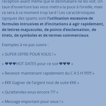
réception avant même que le des­ti­na­taire ne les voit. Un
taux d’ouverture bas vous mettra la puce à l’oreille, mais
ce sera à ce moment trop tard ! Les ca­rac­té­ris­tiques
typiques des spams sont
l’uti­li­sa­tion excessive de
formules in­tru­sives et d’in­ci­ta­tions à agir ra­pi­de­ment,
de lettres ma­jus­cules, de points d’ex­cla­ma­tion, de
tirets, de symboles et de termes com­mer­ciaux
.
Exemples à ne pas suivre :
« SUPER OFFRE POUR VOUS ! »
« ♥♥♥HOT DATES pour ce soir♥♥♥ »
« Recevoir main­te­nant ra­pi­de­ment du C A S H !!!!!!!! »
« €€€ Gagner de l’argent tout de suite €€€ »
« Qu’attendez-vous encore ??? »
« Message important pour vous ! »