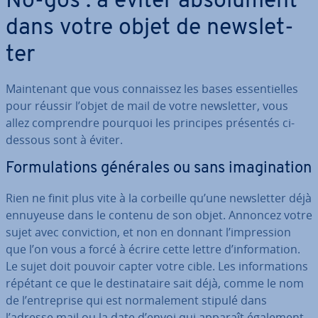
No-gos : à éviter ab­so­lu­ment
dans votre objet de news­let­
ter
Main­te­nant que vous con­nais­sez les bases es­sen­tielles
pour réussir l’objet de mail de votre news­let­ter, vous
allez com­prendre pourquoi les principes présentés ci-
dessous sont à éviter.
For­mu­la­tions générales ou sans ima­gi­na­tion
Rien ne finit plus vite à la corbeille qu’une news­let­ter déjà
ennuyeuse dans le contenu de son objet. Annoncez votre
sujet avec con­vic­tion, et non en donnant l’im­pres­sion
que l’on vous a forcé à écrire cette lettre d’in­for­ma­tion.
Le sujet doit pouvoir capter votre cible. Les in­for­ma­tions
répétant ce que le des­ti­na­taire sait déjà, comme le nom
de l’en­tre­prise qui est nor­ma­le­ment stipulé dans
l’adresse mail ou la date d’envoi qui apparaît également