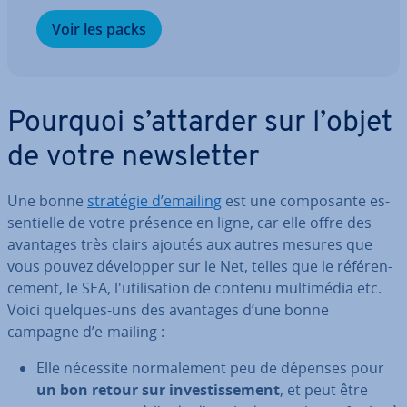
Voir les packs
Pourquoi s’attarder sur l’objet
de votre news­let­ter
Une bonne
stratégie d’emailing
est une com­po­sante es­
sen­tielle de votre présence en ligne, car elle offre des
avantages très clairs ajoutés aux autres mesures que
vous pouvez dé­ve­lop­per sur le Net, telles que le ré­fé­ren­
ce­ment, le SEA, l'uti­li­sa­tion de contenu mul­ti­mé­dia etc.
Voici quelques-uns des avantages d’une bonne
campagne d’e-mailing :
Elle nécessite nor­ma­le­ment peu de dépenses pour
un bon retour sur in­ves­tis­se­ment
, et peut être