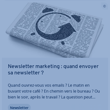
News­let­ter marketing : quand envoyer
sa news­let­ter ?
Quand ouvrez-vous vos emails ? Le matin en
buvant votre café ? En chemin vers le bureau ? Ou
bien le soir, après le travail ? La question peut
sembler dérisoire au premier abord. Pourtant, elle
News­let­ter
préoccupe tous les pro­fes­sion­nels pour lesquels