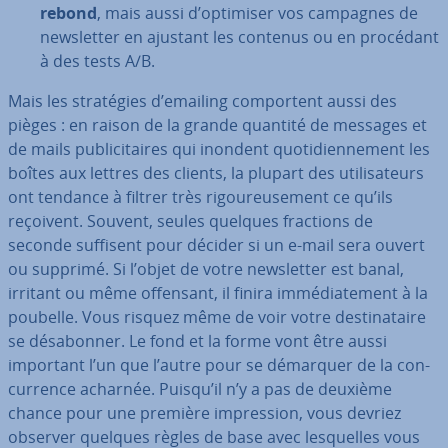
rebond
, mais aussi d’optimiser vos campagnes de
news­let­ter en ajustant les contenus ou en procédant
à des tests A/B.
Mais les stra­té­gies d’emailing com­por­tent aussi des
pièges : en raison de la grande quantité de messages et
de mails pu­bli­ci­taires qui inondent quo­ti­dien­ne­ment les
boîtes aux lettres des clients, la plupart des uti­li­sa­teurs
ont tendance à filtrer très ri­gou­reu­se­ment ce qu’ils
reçoivent. Souvent, seules quelques fractions de
seconde suffisent pour décider si un e-mail sera ouvert
ou supprimé. Si l’objet de votre news­let­ter est banal,
irritant ou même offensant, il finira im­mé­dia­te­ment à la
poubelle. Vous risquez même de voir votre des­ti­na­taire
se dé­sa­bon­ner. Le fond et la forme vont être aussi
important l’un que l’autre pour se démarquer de la con­
cur­rence acharnée. Puisqu’il n’y a pas de deuxième
chance pour une première im­pres­sion, vous devriez
observer quelques règles de base avec les­quelles vous