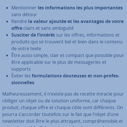
Men­tion­ner
les in­for­ma­tions les plus im­por­tantes
sans détour
Rendre
la valeur ajoutée et les avantages de votre
offre
clairs et sans ambiguïté
Susciter de l’intérêt
sur les offres, in­for­ma­tions et
produits qui se trouvent bel et bien dans le contenu
de votre texte
Être aussi simple, clair et compact que possible pour
être ap­pli­cable sur le plus de mes­sa­ge­ries et
supports
Éviter les
for­mu­la­tions douteuses et non-pro­fes­
sion­nelles
Mal­heu­reu­se­ment, il n’existe pas de recette miracle pour
rédiger un objet ou de solution uniforme, car chaque
produit, chaque offre et chaque cible sont dif­fé­rents. On
pourra s’accorder toutefois sur le fait que l’objet d’une
news­let­ter doit être le plus attrayant, com­pré­hen­sible et