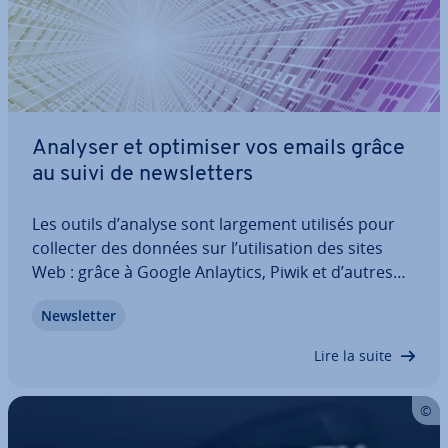
Analyser et optimiser vos emails grâce
au suivi de news­let­ters
Les outils d’analyse sont largement utilisés pour
collecter des données sur l’uti­li­sa­tion des sites
Web : grâce à Google Anlaytics, Piwik et d’autres
pro­grammes, le com­por­te­ment des in­ter­nautes
News­let­ter
peut être compris plus fa­ci­le­ment. On sait moins
en revanche que le suivi de…
Lire la suite