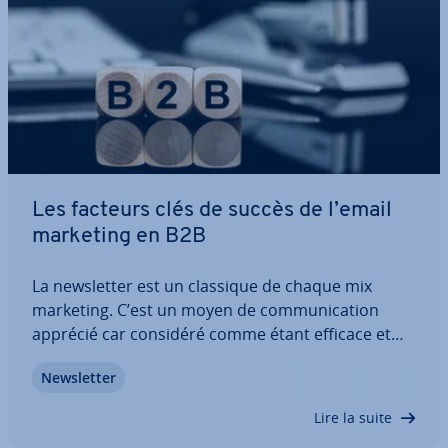
Les facteurs clés de succès de l’email
marketing en B2B
La news­let­ter est un classique de chaque mix
marketing. C’est un moyen de com­mu­ni­ca­tion
apprécié car considéré comme étant efficace et
peu onéreux. Dans le domaine du B2C, les acteurs
News­let­ter
du marketing ne jurent que par la per­son­na­li­sa­
tion, la seg­men­ta­tion précise des groupes cibles…
Lire la suite