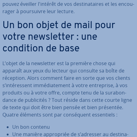
pouvez éveiller l'intérêt de vos des­ti­na­taires et les en­cou­
ra­ger à pour­suivre leur lecture.
Un bon objet de mail pour
votre news­let­ter : une
condition de base
L’objet de la news­let­ter est la première chose qui
apparaît aux yeux du lecteur qui consulte sa boîte de
réception. Alors comment faire en sorte que vos clients
s’in­té­res­sent im­mé­dia­te­ment à votre en­tre­prise, à vos
produits ou à votre offre, compte tenu de la su­ra­bon­
dance de pu­bli­ci­tés ? Tout réside dans cette courte ligne
de texte qui doit être bien pensée et bien présentée.
Quatre éléments sont par con­sé­quent es­sen­tiels :
Un bon contenu
Une manière ap­pro­priée de s’adresser au des­ti­na­