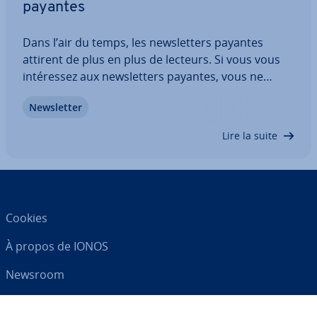
payantes
Dans l’air du temps, les news­let­ters payantes
attirent de plus en plus de lecteurs. Si vous vous
in­té­res­sez aux news­let­ters payantes, vous ne
pourrez pas passer à côté de la pla­te­forme en
News­let­ter
ligne Substack. Cet article explique en détail ce
qu’est Substack et comment s’abonner à des…
Lire la suite
Cookies
À propos de IONOS
Newsroom
Centre d'As­sis­tance