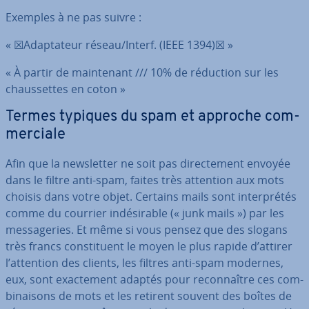
Exemples à ne pas suivre :
« ☒Adap­ta­teur réseau/Interf. (IEEE 1394)☒ »
« À partir de main­te­nant /// 10% de réduction sur les
chaus­settes en coton »
Termes typiques du spam et approche com­
mer­ciale
Afin que la news­let­ter ne soit pas di­rec­te­ment envoyée
dans le filtre anti-spam, faites très attention aux mots
choisis dans votre objet. Certains mails sont in­ter­pré­tés
comme du courrier in­dé­si­rable (« junk mails ») par les
mes­sa­ge­ries. Et même si vous pensez que des slogans
très francs cons­ti­tuent le moyen le plus rapide d’attirer
l’attention des clients, les filtres anti-spam modernes,
eux, sont exac­te­ment adaptés pour re­con­naître ces com­
bi­nai­sons de mots et les retirent souvent des boîtes de