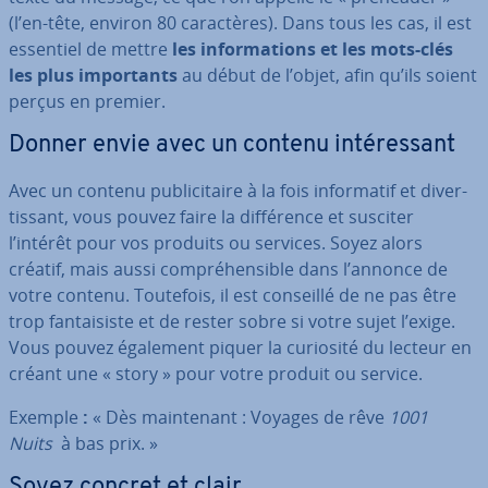
(l’en-tête, environ 80 ca­rac­tères). Dans tous les cas, il est
essentiel de mettre
les in­for­ma­tions et les mots-clés
les plus im­por­tants
au début de l’objet, afin qu’ils soient
perçus en premier.
Donner envie avec un contenu in­té­res­sant
Avec un contenu pu­bli­ci­taire à la fois in­for­ma­tif et di­ver­
tis­sant, vous pouvez faire la dif­fé­rence et susciter
l’intérêt pour vos produits ou services. Soyez alors
créatif, mais aussi com­pré­hen­sible dans l’annonce de
votre contenu. Toutefois, il est conseillé de ne pas être
trop fan­tai­siste et de rester sobre si votre sujet l’exige.
Vous pouvez également piquer la curiosité du lecteur en
créant une « story » pour votre produit ou service.
Exemple
:
« Dès main­te­nant : Voyages de rêve
1001
Nuits
à bas prix. »
Soyez concret et clair