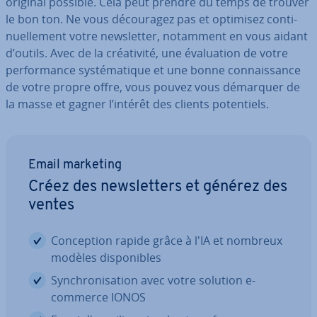
original possible. Cela peut prendre du temps de trouver
le bon ton. Ne vous dé­cou­ra­gez pas et optimisez con­ti­
nuel­le­ment votre news­let­ter, notamment en vous aidant
d’outils. Avec de la créa­ti­vité, une éva­lua­tion de votre
per­for­mance sys­té­ma­tique et une bonne con­nais­sance
de votre propre offre, vous pouvez vous démarquer de
la masse et gagner l’intérêt des clients po­ten­tiels.
Email marketing
Créez des news­let­ters et générez des
ventes
Con­cep­tion rapide grâce à l'IA et nombreux
modèles dis­po­nibles
Syn­chro­ni­sa­tion avec votre solution e-
commerce IONOS