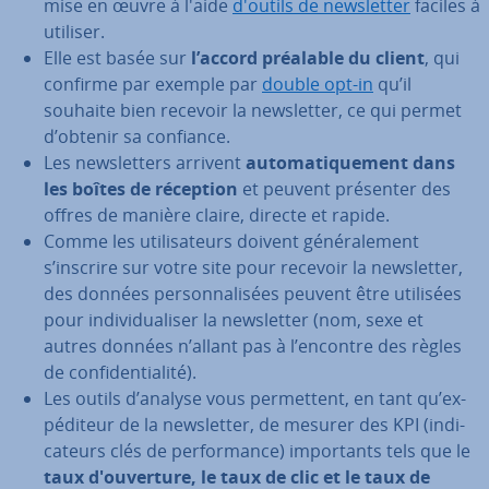
mise en œuvre à l'aide
d'outils de news­let­ter
faciles à
utiliser.
Elle est basée sur
l’accord préalable du client
, qui
confirme par exemple par
double opt-in
qu’il
souhaite bien recevoir la news­let­ter, ce qui permet
d’obtenir sa confiance.
Les news­let­ters arrivent
au­to­ma­ti­que­ment dans
les boîtes de réception
et peuvent présenter des
offres de manière claire, directe et rapide.
Comme les uti­li­sa­teurs doivent gé­né­ra­le­ment
s’inscrire sur votre site pour recevoir la news­let­ter,
des données per­son­na­li­sées peuvent être utilisées
pour in­di­vi­dua­li­ser la news­let­ter (nom, sexe et
autres données n’allant pas à l’encontre des règles
de con­fi­den­tia­lité).
Les outils d’analyse vous per­met­tent, en tant qu’ex­
pé­di­teur de la news­let­ter, de mesurer des KPI (in­di­
ca­teurs clés de per­for­mance) im­por­tants tels que le
taux d'ou­ver­ture, le taux de clic et le taux de