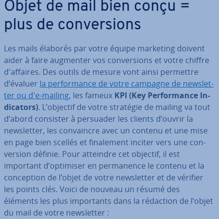
Objet de mail bien conçu =
plus de con­ver­sions
Les mails élaborés par votre équipe marketing doivent
aider à faire augmenter vos con­ver­sions et votre chiffre
d'af­faires. Des outils de mesure vont ainsi permettre
d’évaluer
la per­for­mance de votre campagne de news­let­
ter ou d'e-mailing
, les fameux
KPI
(Key Per­for­mance In­
di­ca­tors)
. L’objectif de votre stratégie de mailing va tout
d’abord consister à persuader les clients d’ouvrir la
news­let­ter, les con­vaincre avec un contenu et une mise
en page bien scellés et fi­na­le­ment inciter vers une con­
ver­sion définie. Pour atteindre cet objectif, il est
important d’optimiser en per­ma­nence le contenu et la
con­cep­tion de l’objet de votre news­let­ter et de vérifier
les points clés. Voici de nouveau un résumé des
éléments les plus im­por­tants dans la rédaction de l’objet
du mail de votre news­let­ter :