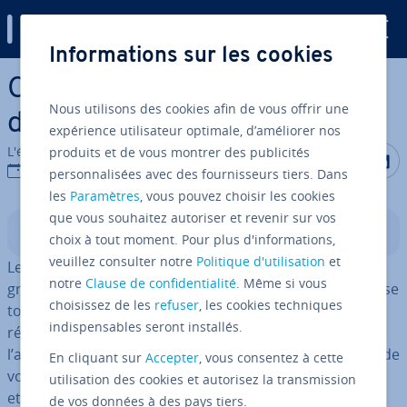
Digital Guide
Informations sur les cookies
Aller au contenu principal
Comment formuler un objet
Nous utilisons des cookies afin de vous offrir une
de news­let­ter ac­cro­cheur ?
expérience utilisateur optimale, d’améliorer nos
L'équipe édi­to­riale IONOS
produits et de vous montrer des publicités
Partager s
Partag
P
15/08/2023
personnalisées avec des fournisseurs tiers. Dans
les
Paramètres
, vous pouvez choisir les cookies
que vous souhaitez autoriser et revenir sur vos
Sommaire
choix à tout moment. Pour plus d'informations,
veuillez consulter notre
Politique d'utilisation
et
Les tech­niques d’emailing per­met­tent de créer des
notre
Clause de confidentialité
. Même si vous
groupes cibles et tenter de con­vaincre ces derniers de se
choisissez de les
refuser
, les cookies techniques
tourner vers vos offres. Souvent, cependant, peu de
indispensables seront installés.
réflexion n’est portée sur ce qui va pourtant attirer
l’attention du des­ti­na­taire en tout premier lieu : l’objet de
En cliquant sur
Accepter
, vous consentez à cette
votre mail com­por­tant la news­let­ter. En étant attrayant
utilisation des cookies et autorisez la transmission
et original, l’objet sera le premier élément à pouvoir
de vos données à des pays tiers.