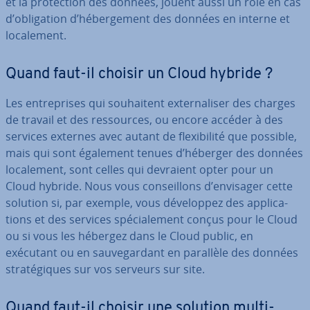
et la pro­tec­tion des données, jouent aussi un rôle en cas
d’obli­ga­tion d’hé­ber­ge­ment des données en interne et
lo­ca­le­ment.
Quand faut-il choisir un Cloud hybride ?
Les en­tre­prises qui sou­hai­tent ex­ter­na­li­ser des charges
de travail et des res­sources, ou encore accéder à des
services externes avec autant de flexi­bi­lité que possible,
mais qui sont également tenues d’héberger des données
lo­ca­le­ment, sont celles qui devraient opter pour un
Cloud hybride. Nous vous con­seil­lons d’envisager cette
solution si, par exemple, vous dé­ve­lop­pez des ap­pli­ca­
tions et des services spé­cia­le­ment conçus pour le Cloud
ou si vous les hébergez dans le Cloud public, en
exécutant ou en sau­ve­gar­dant en parallèle des données
stra­té­giques sur vos serveurs sur site.
Quand faut-il choisir une solution multi-