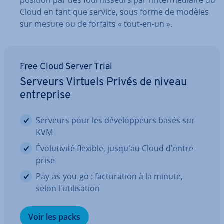
po­si­tion par des four­nis­seurs par l’in­ter­mé­diaire du
Cloud en tant que service, sous forme de modèles
sur mesure ou de forfaits « tout-en-un ».
Free Cloud Server Trial
Serveurs Virtuels Privés de niveau
en­tre­prise
Serveurs pour les dé­ve­lop­peurs basés sur
KVM
Évo­lu­ti­vité flexible, jusqu'au Cloud d'en­tre­
prise
Pay-as-you-go : fac­tu­ra­tion à la minute,
selon l'uti­li­sa­tion
Voir les packs