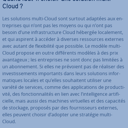
Cloud ?
Les solutions multi-Cloud sont surtout adaptées aux en­
tre­prises qui n’ont pas les moyens ou qui n’ont pas
besoin d’une in­fras­truc­ture Cloud hébergée lo­ca­le­ment,
et qui aspirent à accéder à diverses res­sources externes
avec autant de flexi­bi­lité que possible. Le modèle multi-
Cloud propose en outre dif­fé­rents modèles à des prix
avan­ta­geux ; les en­tre­prises ne sont donc pas limitées à
un abon­ne­ment. Si elles ne prévoient pas de réaliser des
in­ves­tis­se­ments im­por­tants dans leurs solutions in­for­
ma­tiques locales et qu’elles sou­hai­tent utiliser une
variété de services, comme des ap­pli­ca­tions de pro­duc­ti­
vité, des fonc­tion­na­li­tés en lien avec l’in­tel­li­gence ar­ti­fi­
cielle, mais aussi des machines vir­tuelles et des capacités
de stockage, proposés par des four­nis­seurs externes,
elles peuvent choisir d’adopter une stratégie multi-
Cloud.