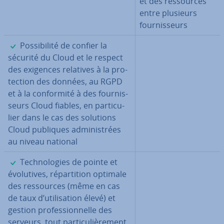
et des res­sources
entre plusieurs
four­nis­seurs
✓
Pos­si­bi­lité de confier la
sécurité du Cloud et le respect
des exigences relatives à la pro­
tec­tion des données, au RGPD
et à la con­for­mité à des four­nis­
seurs Cloud fiables, en par­ti­cu­
lier dans le cas des solutions
Cloud publiques ad­mi­nis­trées
au niveau national
✓
Tech­no­lo­gies de pointe et
évo­lu­tives, ré­par­ti­tion optimale
des res­sources (même en cas
de taux d’uti­li­sa­tion élevé) et
gestion pro­fes­sion­nelle des
serveurs, tout par­ti­cu­liè­re­ment