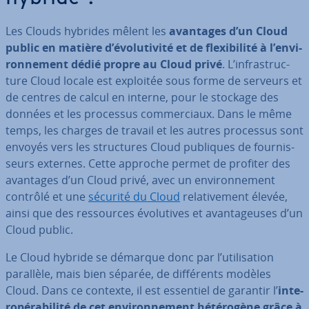
Les Clouds hybrides mêlent les
avantages d’un Cloud
public en matière d’évo­lu­ti­vité et de flexi­bi­lité à l’en­vi­
ron­ne­ment dédié propre au Cloud privé
. L’in­fras­truc­
ture Cloud locale est exploitée sous forme de serveurs et
de centres de calcul en interne, pour le stockage des
données et les processus com­mer­ciaux. Dans le même
temps, les charges de travail et les autres processus sont
envoyés vers les struc­tures Cloud publiques de four­nis­
seurs externes. Cette approche permet de profiter des
avantages d’un Cloud privé, avec un en­vi­ron­ne­ment
contrôlé et une
sécurité du Cloud
re­la­ti­ve­ment élevée,
ainsi que des res­sources évo­lu­tives et avan­ta­geuses d’un
Cloud public.
Le Cloud hybride se démarque donc par l’uti­li­sa­tion
parallèle, mais bien séparée, de dif­fé­rents modèles
Cloud. Dans ce contexte, il est essentiel de garantir l’
in­te­
ro­pé­ra­bi­lité de cet en­vi­ron­ne­ment hé­té­ro­gène grâce à