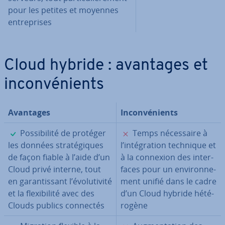
pour les petites et moyennes
en­tre­prises
Cloud hybride : avantages et
in­con­vé­nients
Avantages
In­con­vé­nients
✓
✗
Pos­si­bi­lité de protéger
Temps né­ces­saire à
les données stra­té­giques
l’in­té­gra­tion technique et
de façon fiable à l’aide d’un
à la connexion des in­ter­
Cloud privé interne, tout
faces pour un en­vi­ron­ne­
en ga­ran­tis­sant l’évo­lu­ti­vité
ment unifié dans le cadre
et la flexi­bi­lité avec des
d’un Cloud hybride hé­té­
Clouds publics connectés
ro­gène