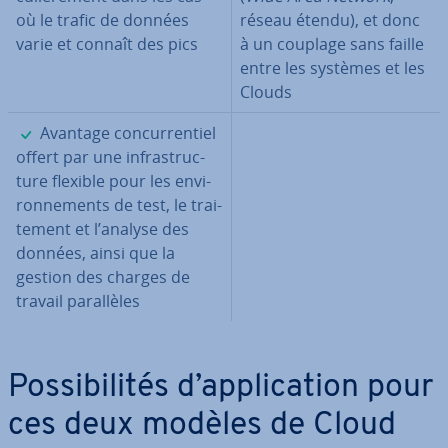
où le trafic de données
réseau étendu), et donc
varie et connaît des pics
à un couplage sans faille
entre les systèmes et les
Clouds
✓
Avantage con­cur­ren­tiel
offert par une in­fras­truc­
ture flexible pour les en­vi­
ron­ne­ments de test, le trai­
te­ment et l’analyse des
données, ainsi que la
gestion des charges de
travail pa­ral­lèles
Pos­si­bi­li­tés d’ap­pli­ca­tion pour
ces deux modèles de Cloud