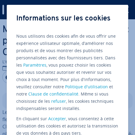
Digital Guide
Informations sur les cookies
Aller au contenu principal
Multi-Cloud vs. hybrid Cloud :
Nous utilisons des cookies afin de vous offrir une
pré­sen­ta­tion des modèles
expérience utilisateur optimale, d’améliorer nos
produits et de vous montrer des publicités
Cloud
personnalisées avec des fournisseurs tiers. Dans
L'équipe édi­to­riale IONOS
les
Paramètres
, vous pouvez choisir les cookies
26/10/2023
que vous souhaitez autoriser et revenir sur vos
Partager sur Facebook
Partager sur Twitter
Partager sur LinkedIn
choix à tout moment. Pour plus d'informations,
veuillez consulter notre
Politique d'utilisation
et
notre
Clause de confidentialité
. Même si vous
Sommaire
choisissez de les
refuser
, les cookies techniques
indispensables seront installés.
Les en­tre­prises qui cherchent des modèles Cloud
En cliquant sur
Accepter
, vous consentez à cette
flexibles et évolutifs choi­sis­sent gé­né­ra­le­ment le multi-
utilisation des cookies et autorisez la transmission
Cloud ou l’hybrid Cloud. Si ces deux modèles associent
de vos données à des pays tiers.
plusieurs Clouds, leurs modes de dé­ploie­ment sont dif­fé­