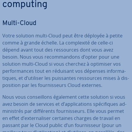
computing
Multi-Cloud
Votre solution multi-Cloud peut être déployée à petite
comme à grande échelle. La com­plexité de celle-ci
dépend avant tout des res­sources dont vous avez
besoin. Nous vous re­com­man­dons d’opter pour une
solution multi-Cloud si vous cherchez à optimiser vos
per­for­mances tout en réduisant vos dépenses in­for­ma­
tiques, et d’utiliser les puis­santes res­sources mises à dis­
po­si­tion par les four­nis­seurs Cloud externes.
Nous vous con­seil­lons également cette solution si vous
avez besoin de services et d’ap­pli­ca­tions spé­ci­fiques ad­
mi­nis­trés par dif­fé­rents four­nis­seurs. Elle vous permet
en effet d’ex­ter­na­li­ser certaines charges de travail en
passant par le Cloud public d’un four­nis­seur (pour un