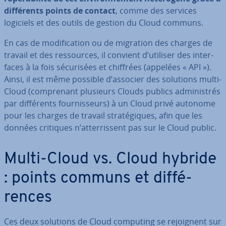
dif­fé­rents points de contact
, comme des services
logiciels et des outils de gestion du Cloud communs.
En cas de mo­di­fi­ca­tion ou de migration des charges de
travail et des res­sources, il convient d’utiliser des in­ter­
faces à la fois sé­cu­ri­sées et chiffrées (appelées « API »).
Ainsi, il est même possible d’associer des solutions multi-
Cloud (com­pre­nant plusieurs Clouds publics ad­mi­nis­trés
par dif­fé­rents four­nis­seurs) à un Cloud privé autonome
pour les charges de travail stra­té­giques, afin que les
données critiques n’at­ter­ris­sent pas sur le Cloud public.
Multi-Cloud vs. Cloud hybride
: points communs et dif­fé­
rences
Ces deux solutions de Cloud computing se re­joig­nent sur