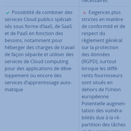
né­ces­saires
✓
✗
Pos­si­bi­lité de combiner des
Exigences plus
services Cloud publics spé­cia­li­
strictes en matière
sés sous forme d’IaaS, de SaaS
de con­for­mité et de
et de PaaS en fonction des
respect du
besoins, notamment pour
règlement général
héberger des charges de travail
sur la pro­tec­tion
de façon séparée et utiliser des
des données
services de Cloud computing
(RGPD), surtout
pour des ap­pli­ca­tions de dé­ve­
lorsque les dif­fé­
lop­pe­ment ou encore des
rents four­nis­seurs
services d’ap­pren­tis­sage au­to­
sont situés en
ma­tique
dehors de l’Union
eu­ro­péenne
Po­ten­tielle aug­men­
ta­tion des vul­né­ra­
bi­li­tés due à la ré­
par­ti­tion des tâches