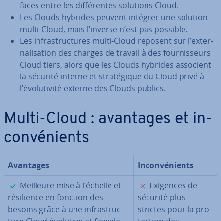
faces entre les dif­fé­rentes solutions Cloud.
Les Clouds hybrides peuvent intégrer une solution
multi-Cloud, mais l’inverse n’est pas possible.
Les in­fras­truc­tures multi-Cloud reposent sur l’ex­ter­
na­li­sa­tion des charges de travail à des four­nis­seurs
Cloud tiers, alors que les Clouds hybrides associent
la sécurité interne et stra­té­gique du Cloud privé à
l’évo­lu­ti­vité externe des Clouds publics.
Multi-Cloud : avantages et in­
con­vé­nients
Avantages
In­con­vé­nients
✓
✗
Meilleure mise à l’échelle et
Exigences de
ré­si­lience en fonction des
sécurité plus
besoins grâce à une in­fras­truc­
strictes pour la pro­