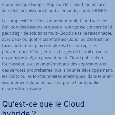
Cloud tels que Google, Apple ou Microsoft, ou encore
vers des four­nis­seurs Cloud allemands, comme IONOS.
La com­plexité de l’en­vi­ron­ne­ment multi-Cloud varie en
fonction des besoins propres à l’en­tre­prise concernée : il
peut s’agir de solutions multi-Cloud de taille rai­son­nable,
avec deux ou quatre pla­te­formes Cloud, ou d’in­fras­truc­
tures nettement plus complexes. Les en­tre­prises
peuvent donc héberger des charges de travail en vertu
du principe IaaS, en passant par le Cloud public d’un
four­nis­seur, tout en im­plé­men­tant des ap­pli­ca­tions et
des services pro­prié­taires (outils pour le dé­ve­lop­pe­ment,
les coûts ou les fonc­tion­na­li­tés ana­ly­tiques) dans leur en­
vi­ron­ne­ment Cloud en passant par le Cloud public
d’autres four­nis­seurs.
Qu’est-ce que le Cloud
hybride ?