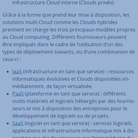
in­fras­truc­ture Cloud interne (Clouds privés).
Grâce à la forme que prend leur mise à dis­po­si­tion, les
solutions multi-Cloud comme les Clouds hybrides
prennent en charge les trois prin­ci­paux modèles propres
au Cloud computing. Dif­fé­rents four­nis­seurs peuvent
être impliqués dans le cadre de l’uti­li­sa­tion d’un des
types de dé­ploie­ment suivants, ou d’une com­bi­nai­son de
ceux-ci :
IaaS
(in­fras­truc­ture en tant que service) : res­sources
in­for­ma­tiques évo­lu­tives et Clouds dis­po­nibles im­
mé­dia­te­ment, de façon vir­tua­li­sée.
PaaS
(pla­te­forme en tant que service) : dif­fé­rents
outils matériels et logiciels hébergés par des four­nis­
seurs et mis à dis­po­si­tion des en­tre­prises pour le
dé­ve­lop­pe­ment de logiciels ou de projets.
SaaS
(logiciel en tant que service) : services logiciels,
ap­pli­ca­tions et in­fras­truc­ture in­for­ma­tique mis à dis­