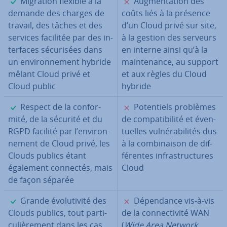
✓
✗
Migration flexible à la
Aug­men­ta­tion des
demande des charges de
coûts liés à la présence
travail, des tâches et des
d’un Cloud privé sur site,
services facilitée par des in­
à la gestion des serveurs
ter­faces sé­cu­ri­sées dans
en interne ainsi qu’à la
un en­vi­ron­ne­ment hybride
main­te­nance, au support
mêlant Cloud privé et
et aux règles du Cloud
Cloud public
hybride
✓
✗
Respect de la con­for­
Po­ten­tiels problèmes
mité, de la sécurité et du
de com­pa­ti­bi­lité et éven­
RGPD facilité par l’en­vi­ron­
tuelles vul­né­ra­bi­li­tés dus
ne­ment de Cloud privé, les
à la com­bi­nai­son de dif­
Clouds publics étant
fé­rentes in­fras­truc­tures
également connectés, mais
Cloud
de façon séparée
✓
✗
Grande évo­lu­ti­vité des
Dé­pen­dance vis-à-vis
Clouds publics, tout par­ti­
de la con­nec­ti­vité WAN
cu­liè­re­ment dans les cas
(
Wide Area Network
,