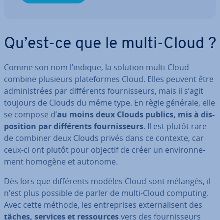
Qu’est-ce que le multi-Cloud ?
Comme son nom l’indique, la solution multi-Cloud
combine plusieurs pla­te­formes Cloud. Elles peuvent être
ad­mi­nis­trées par dif­fé­rents four­nis­seurs, mais il s’agit
toujours de Clouds du même type. En règle générale, elle
se compose d’
au moins deux Clouds publics, mis à dis­
po­si­tion par dif­fé­rents four­nis­seurs
. Il est plutôt rare
de combiner deux Clouds privés dans ce contexte, car
ceux-ci ont plutôt pour objectif de créer un en­vi­ron­ne­
ment homogène et autonome.
Dès lors que dif­fé­rents modèles Cloud sont mélangés, il
n’est plus possible de parler de multi-Cloud computing.
Avec cette méthode, les en­tre­prises ex­ter­na­li­sent des
tâches, services et res­sources
vers des four­nis­seurs