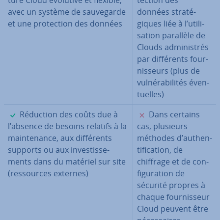
ture Cloud évolutive et flexible,
tec­tion des
avec un système de sau­ve­garde
données stra­té­
et une pro­tec­tion des données
giques liée à l’uti­li­
sa­tion parallèle de
Clouds ad­mi­nis­trés
par dif­fé­rents four­
nis­seurs (plus de
vul­né­ra­bi­li­tés éven­
tuelles)
✓
✗
Réduction des coûts due à
Dans certains
l’absence de besoins relatifs à la
cas, plusieurs
main­te­nance, aux dif­fé­rents
méthodes d’au­then­
supports ou aux in­ves­tis­se­
ti­fi­ca­tion, de
ments dans du matériel sur site
chiffrage et de con­
(res­sources externes)
fi­gu­ra­tion de
sécurité propres à
chaque four­nis­seur
Cloud peuvent être