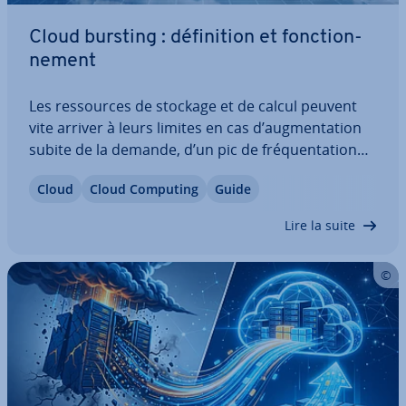
Cloud bursting : dé­fi­ni­tion et fonc­tion­
ne­ment
Les res­sources de stockage et de calcul peuvent
vite arriver à leurs limites en cas d’aug­men­ta­tion
subite de la demande, d’un pic de fré­quen­ta­tion
ou de nouvelles mises à jour lo­gi­cielles. Cela
Cloud
Cloud Computing
Guide
affecte les per­for­mances et peut entraîner des
pannes. Quand la gestion de sa propre…
Lire la suite