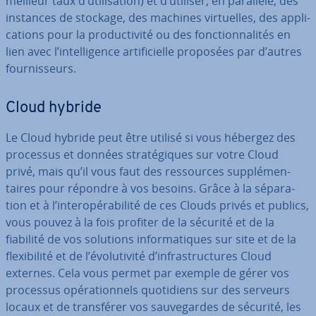
meilleur taux d’uti­li­sa­tion) et d’utiliser, en parallèle, des
instances de stockage, des machines vir­tuelles, des ap­pli­
ca­tions pour la pro­duc­ti­vité ou des fonc­tion­na­li­tés en
lien avec l’in­tel­li­gence ar­ti­fi­cielle proposées par d’autres
four­nis­seurs.
Cloud hybride
Le Cloud hybride peut être utilisé si vous hébergez des
processus et données stra­té­giques sur votre Cloud
privé, mais qu’il vous faut des res­sources sup­plé­men­
taires pour répondre à vos besoins. Grâce à la sé­pa­ra­
tion et à l’in­te­ro­pé­ra­bi­lité de ces Clouds privés et publics,
vous pouvez à la fois profiter de la sécurité et de la
fiabilité de vos solutions in­for­ma­tiques sur site et de la
flexi­bi­lité et de l’évo­lu­ti­vité d’in­fras­truc­tures Cloud
externes. Cela vous permet par exemple de gérer vos
processus opé­ra­tion­nels quo­ti­diens sur des serveurs
locaux et de trans­fé­rer vos sau­ve­gardes de sécurité, les