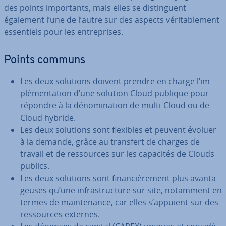
des points im­por­tants, mais elles se dis­tin­guent
également l’une de l’autre sur des aspects vé­ri­ta­ble­ment
es­sen­tiels pour les en­tre­prises.
Points communs
Les deux solutions doivent prendre en charge l’im­
plé­men­ta­tion d’une solution Cloud publique pour
répondre à la dé­no­mi­na­tion de multi-Cloud ou de
Cloud hybride.
Les deux solutions sont flexibles et peuvent évoluer
à la demande, grâce au transfert de charges de
travail et de res­sources sur les capacités de Clouds
publics.
Les deux solutions sont fi­nan­ciè­re­ment plus avan­ta­
geuses qu’une in­fras­truc­ture sur site, notamment en
termes de main­te­nance, car elles s’appuient sur des
res­sources externes.