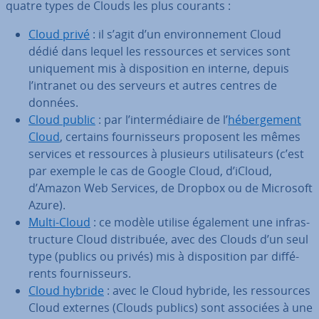
quatre types de Clouds les plus courants :
Cloud privé
: il s’agit d’un en­vi­ron­ne­ment Cloud
dédié dans lequel les res­sources et services sont
uni­que­ment mis à dis­po­si­tion en interne, depuis
l’intranet ou des serveurs et autres centres de
données.
Cloud public
: par l’in­ter­mé­diaire de l’
hé­ber­ge­ment
Cloud
, certains four­nis­seurs proposent les mêmes
services et res­sources à plusieurs uti­li­sa­teurs (c’est
par exemple le cas de Google Cloud, d’iCloud,
d’Amazon Web Services, de Dropbox ou de Microsoft
Azure).
Multi-Cloud
: ce modèle utilise également une in­fras­
truc­ture Cloud dis­tri­buée, avec des Clouds d’un seul
type (publics ou privés) mis à dis­po­si­tion par dif­fé­
rents four­nis­seurs.
Cloud hybride
: avec le Cloud hybride, les res­sources
Cloud externes (Clouds publics) sont associées à une