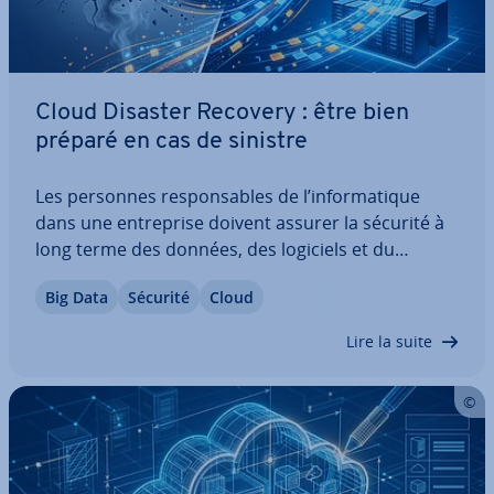
Cloud Disaster Recovery : être bien
préparé en cas de sinistre
Les personnes res­pon­sables de l’in­for­ma­tique
dans une en­tre­prise doivent assurer la sécurité à
long terme des données, des logiciels et du
matériel : si la mécanique de l’en­tre­prise est
Big Data
Sécurité
Cloud
paralysée, une reprise rapide est in­dis­pen­sable. Le
Cloud Disaster Recovery est un concept qui…
Lire la suite