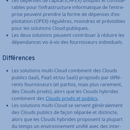
Les dépenses de capital (CAPEX) uniques et con­si­dé­
rables pour l’in­fras­truc­ture in­for­ma­tique de l’en­tre­
prise peuvent prendre la forme de dépenses d’ex­
ploi­ta­tion (OPEX) ré­gu­lières, moindres et pré­vi­sibles
pour les solutions Cloud publiques.
Les deux solutions peuvent con­tri­buer à réduire les
dé­pen­dances vis-à-vis des four­nis­seurs in­di­vi­duels.
Dif­fé­rences
Les solutions multi-Cloud combinent des Clouds
publics (IaaS, PaaS et/ou SaaS) proposés par dif­fé­
rents four­nis­seurs (et parfois, mais plus rarement,
des Clouds privés), alors que les Clouds hybrides
combinent des
Clouds privés et publics
.
Les solutions multi-Cloud se servent gé­né­ra­le­ment
des Clouds publics de façon séparée et distincte,
alors que les Clouds hybrides proposent la plupart
du temps un en­vi­ron­ne­ment unifié avec des in­ter­