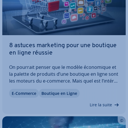
8 astuces marketing pour une boutique
en ligne réussie
On pourrait penser que le modèle éco­no­mique et
la palette de produits d’une boutique en ligne sont
les moteurs du e-commerce. Mais quel est l’intérêt
d’un produit innovant s’il est in­trou­vable sur la
E-Commerce
Boutique en Ligne
Toile ? C’est là que le marketing pour les boutiques
en ligne entre en jeu.…
Lire la suite