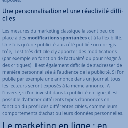
exposés.
Une per­son­na­li­sa­tion et une réac­ti­vité dif­fi­
ciles
Les mesures du marketing classique laissent peu de
place à des
mo­di­fi­ca­tions spon­ta­nées
et à la flexi­bi­lité.
Une fois qu’une publicité aura été publiée ou en­re­gis­
trée, il est très difficile d’y apporter des mo­di­fi­ca­tions
(par exemple en fonction de l’actualité ou pour réagir à
des critiques). Il est également difficile de s’adresser de
manière per­son­na­li­sée à l’audience de la publicité. Si l’on
publie par exemple une annonce dans un journal, tous
les lecteurs seront exposés à la même annonce. A
l’inverse, si l’on investit dans la publicité en ligne, il est
possible d’afficher dif­fé­rents types d’annonces en
fonction du profil des dif­fé­rentes cibles, comme leurs
com­por­te­ments d’achat ou leurs données per­son­nelles.
Le marketing en ligne : en