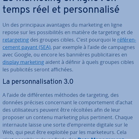
temps réel et per­son­na­lisé
Un des prin­ci­paux avantages du marketing en ligne
repose sur les pos­si­bi­li­tés en matière de targeting et de
re­tar­ge­ting
des groupes cibles. C’est pourquoi le
ré­fé­ren­
ce­ment payant (SEA)
, par exemple à l’aide de campagnes
avec Google, ou encore les bannières pu­bli­ci­taires en
display marketing
aident à définir à quels groupes cibles
les pu­bli­ci­tés seront affichées.
La per­son­na­li­sa­tion 3.0
A l’aide de dif­fé­rentes méthodes de targeting, des
données précises con­cer­nant le com­por­te­ment d’achat
des uti­li­sa­teurs peuvent être récoltées afin de leur
proposer un contenu marketing plus pertinent. Chaque
in­ter­naute laisse une sorte d’empreinte digitale sur le
Web, qui peut être exploitée par les mar­ke­teurs. Cela