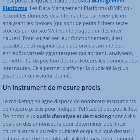
n’est possible qu’avec l’aide des
Data Ma­na­ge­ment
Platforms
. Les Data Ma­na­ge­ment Platforms (DMP) col­
lec­tent les données des in­ter­nautes, par exemple en
analysant les cookies (qui sont de petits fichiers texte
stockés par un site Web sur le disque dur des in­ter­
nautes). Pour vul­ga­ri­ser leur fonc­tion­ne­ment, il est
possible de s’imaginer ces pla­te­formes comme des
entrepôts virtuels gi­gan­tesques qui abritent, analysent,
et mettent à dis­po­si­tion des mar­ke­teurs les données des
in­ter­nautes. Cela permet d’afficher la publicité la plus
juste pour un visiteur donné.
Un ins­tru­ment de mesure précis
Le marketing en ligne dispose de nombreux ins­tru­ments
de mesure précis pour indiquer l’ef­fi­ca­cité des pu­bli­ci­tés.
De nombreux
outils d’analyse et de tracking
sont à dis­
po­si­tion des an­non­ceurs pour dé­ter­mi­ner quel in­ter­
naute a vu telle ou telle publicité et qui a cliqué dessus. Il
est en revanche bien plus difficile de mesurer comment