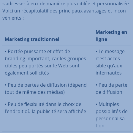
s’adresser à eux de manière plus ciblée et per­son­na­li­sée.
Voici un ré­ca­pi­tu­la­tif des prin­ci­paux avantages et in­con­
vé­nients :
Marketing en
Marketing tra­di­tion­nel
ligne
• Portée puissante et effet de
• Le message
branding important, car les groupes
n’est ac­ces­
cibles peu portés sur le Web sont
sible qu’aux
également sol­li­ci­tés
in­ter­nautes
• Peu de pertes de diffusion (dépend
• Peu de perte
tout de même des médias)
de diffusion
• Peu de flexi­bi­lité dans le choix de
• Multiples
l’endroit où la publicité sera affichée
pos­si­bi­li­tés de
per­son­na­li­sa­
tion