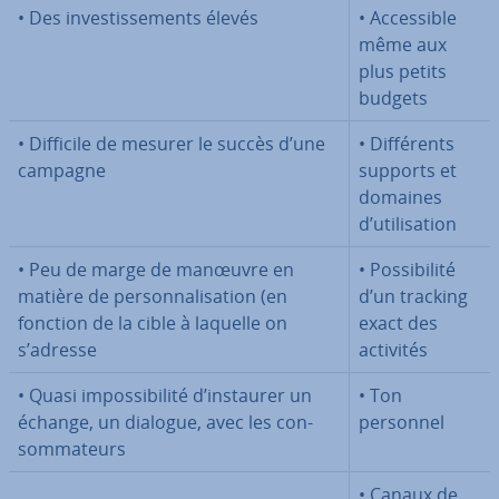
• Des in­ves­tis­se­ments élevés
• Ac­ces­sible
même aux
plus petits
budgets
• Difficile de mesurer le succès d’une
• Dif­fé­rents
campagne
supports et
domaines
d’uti­li­sa­tion
• Peu de marge de manœuvre en
• Pos­si­bi­lité
matière de per­son­na­li­sa­tion (en
d’un tracking
fonction de la cible à laquelle on
exact des
s’adresse
activités
• Quasi im­pos­si­bi­lité d’instaurer un
• Ton
échange, un dialogue, avec les con­
personnel
som­ma­teurs
• Canaux de