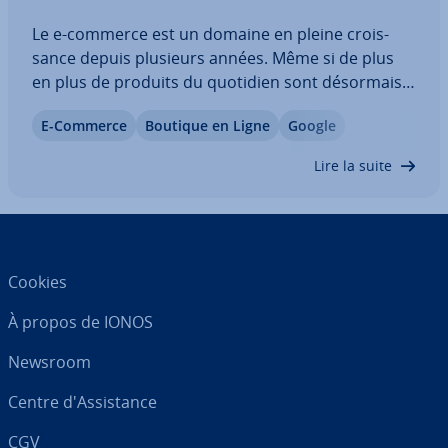
Le e-commerce est un domaine en pleine crois­
sance depuis plusieurs années. Même si de plus
en plus de produits du quotidien sont désormais
achetés en ligne, cela re­pré­sente-t-il réel­le­ment
E-Commerce
Boutique en Ligne
Google
une menace pour les commerces de proximité ?
Pas né­ces­sai­re­ment : l’effet ROPO (« Research…
Lire la suite
Cookies
À propos de IONOS
Newsroom
Centre d'As­sis­tance
CGV