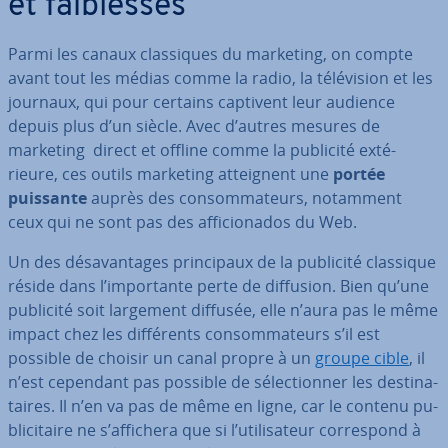
et fai­blesses
Parmi les canaux clas­siques du marketing, on compte
avant tout les médias comme la radio, la té­lé­vi­sion et les
journaux, qui pour certains captivent leur audience
depuis plus d’un siècle. Avec d’autres mesures de
marketing direct et offline comme la publicité ex­té­
rieure, ces outils marketing at­teig­nent une
portée
puissante
auprès des con­som­ma­teurs, notamment
ceux qui ne sont pas des af­fi­cio­na­dos du Web.
Un des dé­sa­van­tages prin­ci­paux de la publicité classique
réside dans l’im­por­tante perte de diffusion. Bien qu’une
publicité soit largement diffusée, elle n’aura pas le même
impact chez les dif­fé­rents con­som­ma­teurs s’il est
possible de choisir un canal propre à un
groupe cible
, il
n’est cependant pas possible de sé­lec­tion­ner les des­ti­na­
taires. Il n’en va pas de même en ligne, car le contenu pu­
bli­ci­taire ne s’affichera que si l’uti­li­sa­teur cor­res­pond à