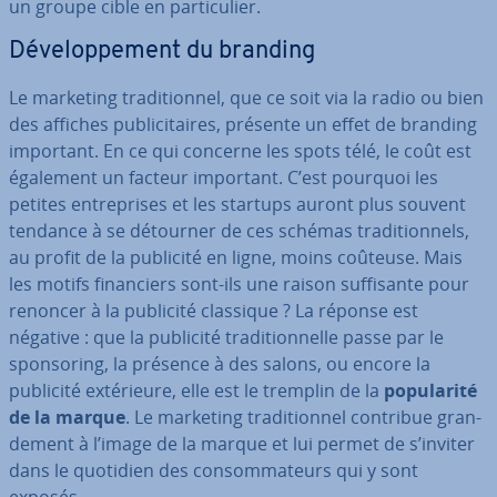
un groupe cible en par­ti­cu­lier.
Dé­ve­lop­pe­ment du branding
Le marketing tra­di­tion­nel, que ce soit via la radio ou bien
des affiches pu­bli­ci­taires, présente un effet de branding
important. En ce qui concerne les spots télé, le coût est
également un facteur important. C’est pourquoi les
petites en­tre­prises et les startups auront plus souvent
tendance à se détourner de ces schémas tra­di­tion­nels,
au profit de la publicité en ligne, moins coûteuse. Mais
les motifs fi­nan­ciers sont-ils une raison suf­fi­sante pour
renoncer à la publicité classique ? La réponse est
négative : que la publicité tra­di­tion­nelle passe par le
spon­so­ring, la présence à des salons, ou encore la
publicité ex­té­rieure, elle est le tremplin de la
po­pu­la­rité
de la marque
. Le marketing tra­di­tion­nel contribue gran­
de­ment à l’image de la marque et lui permet de s’inviter
dans le quotidien des con­som­ma­teurs qui y sont