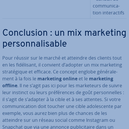
com­mu­ni­ca­
tion in­te­rac­tifs
Con­clu­sion : un mix marketing
per­son­na­li­sable
Pour réussir sur le marché et atteindre des clients tout
en les fi­dé­li­sant, il convient d’adopter un mix marketing
stra­té­gique et efficace. Ce concept englobe gé­né­ra­le­
ment à la fois le
marketing online
et le
marketing
offline
. Il ne s’agit pas ici pour les mar­ke­teurs de suivre
leur instinct ou leurs pré­fé­rences de goût per­son­nelles :
il s’agit de s’adapter à la cible et à ses attentes. Si votre
com­mu­ni­ca­tion doit toucher une cible ado­les­cente par
exemple, vous aurez bien plus de chances de les
atteindre sur un réseau social comme Instagram ou
Snapchat que via une annonce pu­bli­ci­taire dans un