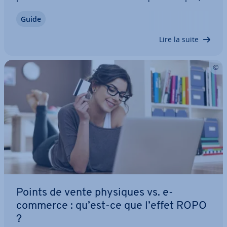
vo­lon­tai­re­ment réduit à l’essentiel. Souvent jugé
Guide
trop simpliste et daté pour décrire des com­mu­ni­
ca­tions modernes et mul­ti­ca­nales,…
Lire la suite
Points de vente physiques vs. e-
commerce : qu’est-ce que l’effet ROPO
?