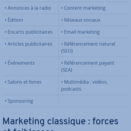
• Annonces à la radio
• Content marketing
• Édition
• Réseaux sociaux
• Encarts pu­bli­ci­taires
• Email marketing
• Articles pu­bli­ci­taires
• Ré­fé­ren­ce­ment naturel
(SEO)
• Évé­ne­ments
• Ré­fé­ren­ce­ment payant
(SEA)
• Salons et foires
• Mul­ti­mé­dia : vidéos,
podcasts
• Spon­so­ring
Marketing classique : forces