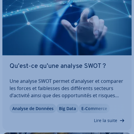
Qu’est-ce qu’une analyse SWOT ?
Une analyse SWOT permet d’analyser et comparer
les forces et fai­blesses des dif­fé­rents secteurs
d’activité ainsi que des op­por­tu­ni­tés et risques
externes, afin de po­si­tion­ner l’en­tre­prise dans un
Analyse de Données
Big Data
E-Commerce
en­vi­ron­ne­ment con­cur­ren­tiel. L’objectif d’une telle
analyse est d’iden­ti­fier les…
Lire la suite