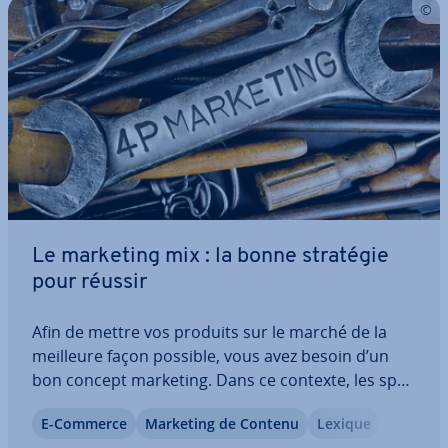
Le marketing mix : la bonne stratégie
pour réussir
Afin de mettre vos produits sur le marché de la
meilleure façon possible, vous avez besoin d’un
bon concept marketing. Dans ce contexte, les spé­
cia­listes se réfèrent au marketing mix, qui
E-Commerce
Marketing de Contenu
Lexique
comprend toutes les actions marketing né­ces­