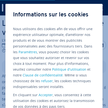
Digital Guide
Informations sur les cookies
Aller au contenu principal
Le bon marketing mix : online
Nous utilisons des cookies afin de vous offrir une
vs. offline
expérience utilisateur optimale, d’améliorer nos
L'équipe édi­to­riale IONOS
produits et de vous montrer des publicités
Partager s
Partag
P
21/02/2023
personnalisées avec des fournisseurs tiers. Dans
9 mins
les
Paramètres
, vous pouvez choisir les cookies
que vous souhaitez autoriser et revenir sur vos
choix à tout moment. Pour plus d'informations,
Sommaire
veuillez consulter notre
Politique d'utilisation
et
notre
Clause de confidentialité
. Même si vous
Affiliate, content, social, mobile : dans le domaine du
choisissez de les
refuser
, les cookies techniques
online marketing, une tendance en chasse une autre
indispensables seront installés.
pour s’établir. Pour toujours rester au fait de l’actualité, il
faut s’informer quo­ti­dien­ne­ment des dernières
En cliquant sur
Accepter
, vous consentez à cette
tendances. Mais il existe encore des ir­ré­duc­tibles qui ne
utilisation des cookies et autorisez la transmission
s’adaptent pas aux exigences du marketing en ligne, sans
de vos données à des pays tiers.