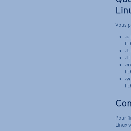
Que
Lin
Vous po
-c 
fic
-L 
-l :
-m
fic
-w 
fic
Com
Pour f
Linux 