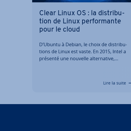
Clear Linux OS : la dis­tri­bu­
tion de Linux per­for­mante
pour le cloud
D’Ubuntu à Debian, le choix de dis­tri­bu­
tions de Linux est vaste. En 2015, Intel a
présenté une nouvelle al­ter­na­tive,
adaptée sur mesure au matériel Intel : le
système d’ex­ploi­ta­tion basé dans le cloud
Clear Linux. Dans le même temps, Clear
Lire la suite
Linux OS se montre également con­vain­
cant…