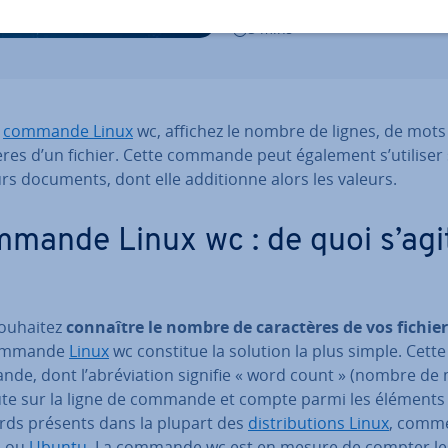
11/08/2023
3 mins
a
commande Linux
wc, affichez le nombre de lignes, de mots
tères d’un fichier. Cette commande peut également s’utiliser
rs documents, dont elle ad­di­tionne alors les valeurs.
mande Linux wc : de quoi s’agit
ouhaitez
connaître le nombre de ca­rac­tères de vos fichier
commande
Linux
wc constitue la solution la plus simple. Cette
e, dont l’abré­via­tion signifie « word count » (nombre de 
ute sur la ligne de commande et compte parmi les éléments
rds présents dans la plupart des
dis­tri­bu­tions Linux
, comm
n
ou
Ubuntu
. La commande wc est en mesure de compter le