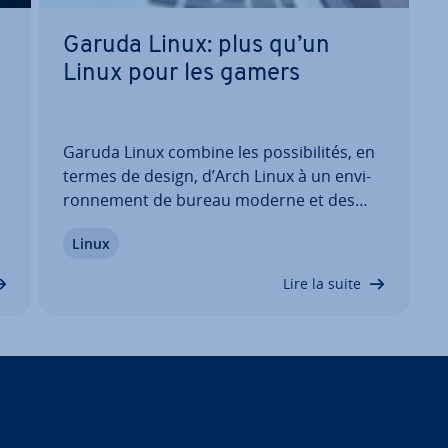
Garuda Linux: plus qu’un
Linux pour les gamers
Garuda Linux combine les pos­si­bi­li­tés, en
termes de design, d’Arch Linux à un en­vi­
ron­ne­ment de bureau moderne et des
outils gra­phiques. Ce système d’ex­ploi­ta­
Linux
tion est sorti de l’anonymat en 2020 et est
devenu par­ti­cu­liè­re­ment populaire sur la
Lire la suite
scène du gaming. Nous vous ex­pli­quons…