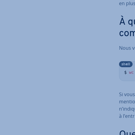
en plus
À q
com
Nous v
shell
$ 
wc
Si vous
men­tio
n’indiq
à l’ent