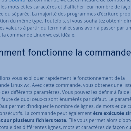
 les mots et les ca­rac­tères et d’afficher leur nombre de faç
e ou séparée. La majorité des pro­grammes d’écriture pro
ion du même type. Toutefois, si vous souhaitez obtenir di­re
s valeurs à partir du terminal et sans avoir à passer par u
l, la commande Linux wc est idéale.
ment fonc­tionne la commande
lons vous expliquer ra­pi­de­ment le fonc­tion­ne­ment de la
de Linux wc. Avec cette commande, vous obtenez une list
 des dif­fé­rents pa­ra­mètres. Vous pouvez les définir à l’aide
, faute de quoi ceux-ci sont énumérés par défaut. Le param
aut permet d’indiquer le nombre de lignes, de mots et de ca
con­sé­cu­tifs. La commande peut également
être exécutée si­
t sur plusieurs fichiers texte
. Elle vous permet alors d’obt
totale des dif­fé­rentes lignes, mots et ca­rac­tères de façon 