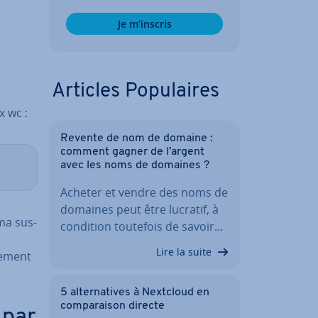
Je m’inscris
Articles Po­pu­laires
x wc :
Revente de nom de domaine :
comment gagner de l’argent
avec les noms de domaines ?
Acheter et vendre des noms de
domaines peut être lucratif, à
éma sus­
condition toutefois de savoir…
Lire la suite
e­ment
5 al­ter­na­tives à Nextcloud en
com­pa­rai­son directe