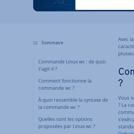
Avec l
Sommaire
ca­rac­
plusieu
Commande Linux wc : de quoi
s’agit-il ?
Com
Comment fonc­tionne la
?
commande wc ?
Vous s
À quoi ressemble la syntaxe de
? La 
la commande wc ?
command
Quelles sont les options
s’exéc
proposées par Linux wc ?
standa
Debia