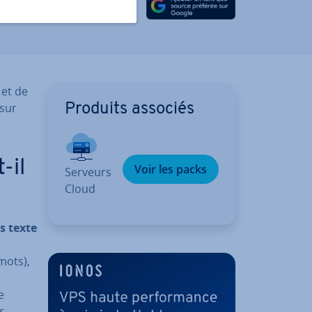
Partager sur Facebook
Partager sur Twitter
Partager sur LinkedIn
 et de
 sur
Produits associés
-il
Voir les packs
Serveurs
Cloud
s texte
mots),
e
s