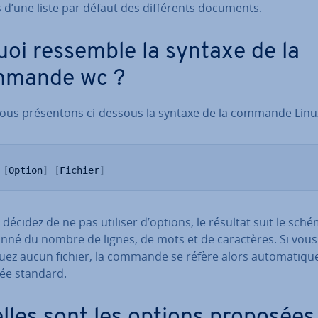
 d’une liste par défaut des dif­fé­rents documents.
uoi ressemble la syntaxe de la
mande wc ?
ous pré­sen­tons ci-dessous la syntaxe de la commande Linu
[
Option
]
[
Fichier
]
 décidez de ne pas utiliser d’options, le résultat suit le sch
nné du nombre de lignes, de mots et de ca­rac­tères. Si vous
uez aucun fichier, la commande se réfère alors au­to­ma­ti­qu
rée standard.