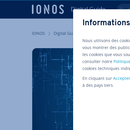
Digital Guide
Ch
Aller au contenu principal
Informations
IONOS
Digital Guide
Serveur
Con­fi­gu­r
Nous utilisons des cooki
vous montrer des public
les cookies que vous sou
consulter notre
Politique
cookies techniques indis
En cliquant sur
Accepte
à des pays tiers.