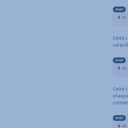
shell
$ 
wc
Cette 
ca­rac
shell
$ 
wc
Cette c
chaque 
contien
shell
$ 
wc