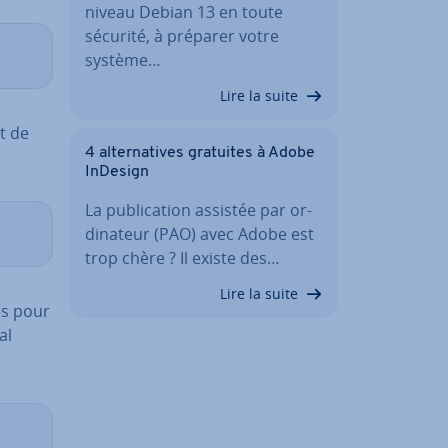
niveau Debian 13 en toute
sécurité, à préparer votre
système…
Lire la suite
t de
4 al­ter­na­tives gratuites à Adobe
InDesign
La pu­bli­ca­tion assistée par or­
di­na­teur (PAO) avec Adobe est
trop chère ? Il existe des…
Lire la suite
es pour
al