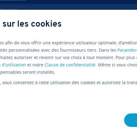
ercher
 sur les cookies
a­tion
Commande Linux wc
es afin de vous offrir une expérience utilisateur optimale, d’amélio
ités personnalisées avec des fournisseurs tiers. Dans les
Paramètr
Linux
Tutoriels
haitez autoriser et revenir sur vos choix à tout moment. Pour plus 
Commande
 d'utilisation
et notre
Clause de confidentialité
. Même si vous choi
pensables seront installés.
compter le
r
, vous consentez à cette utilisation des cookies et autorisez la tr
rac­tères 
fichiers
L'équipe édi­to­riale IONOS