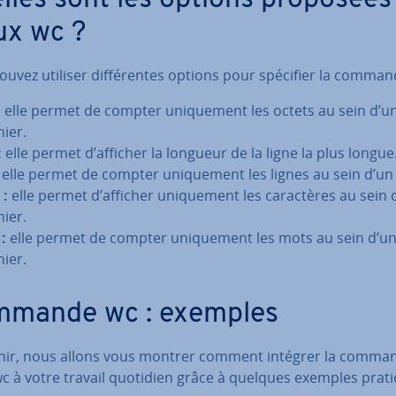
lles sont les options proposées
ux wc ?
uvez utiliser dif­fé­rentes options pour spécifier la comman
:
elle permet de compter uni­que­ment les octets au sein d’u
hier.
:
elle permet d’afficher la longueur de la ligne la plus longue
elle permet de compter uni­que­ment les lignes au sein d’un 
 :
elle permet d’afficher uni­que­ment les ca­rac­tères au sein 
hier.
:
elle permet de compter uni­que­ment les mots au sein d’u
hier.
mande wc : exemples
inir, nous allons vous montrer comment intégrer la comma
wc à votre travail quotidien grâce à quelques exemples prat