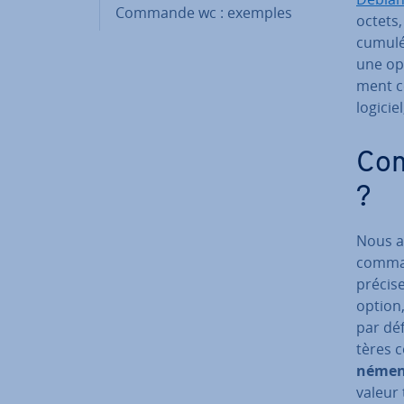
Commande wc : exemples
octets,
cumulé
une opt
ment ce
logicie
Com
?
Nous al
comman
précise
option
par déf
tères 
né­men
valeur 