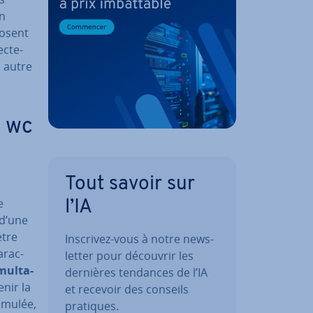
on
posent
c­te­
n autre
 wc
Tout savoir sur
e
l’IA
 d’une
ètre
Inscrivez-vous à notre news­
­rac­
let­ter pour découvrir les
mul­ta­
dernières tendances de l’IA
enir la
et recevoir des conseils
cumulée,
pratiques.