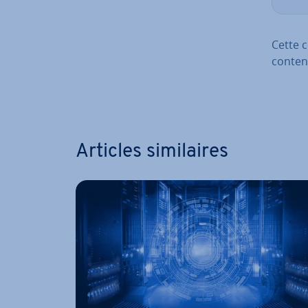
Cette 
conten
Aller a
Articles si­mi­laires