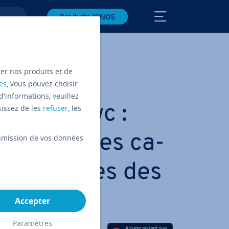
Produits IONOS
rer nos produits et de
es
, vous pouvez choisir
d'informations, veuillez
 Linux wc :
sissez de les
refuser
, les
s mots, les ca­
ansmission de vos données
et les lignes des
Accepter
Paramètres