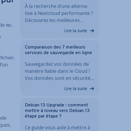
 par
À la recherche d’une al­ter­na­
tive à Nextcloud per­for­mante ?
Découvrez les meil­leures…
de wc.
Lire la suite
n
Com­pa­rai­son des 7 meilleurs
.
services de sau­ve­garde en ligne
fichier.
Sau­ve­gar­dez vos données de
d’un
manière fiable dans le Cloud !
Vos données sont en sécurité…
n
Lire la suite
Debian 13 Upgrade : comment
mettre à niveau vers Debian 13
étape par étape ?
nde
iques.
Ce guide vous aide à mettre à