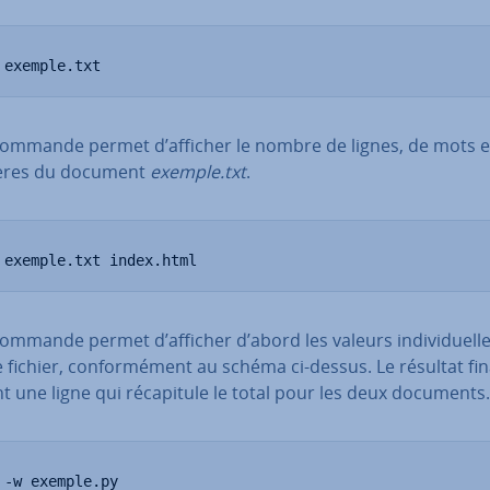
 exemple.txt
commande permet d’afficher le nombre de lignes, de mots e
­tères du document
exemple.txt
.
 exemple.txt index.html
ommande permet d’afficher d’abord les valeurs in­di­vi­duell
fichier, con­for­mé­ment au schéma ci-dessus. Le résultat fin
t une ligne qui ré­ca­pi­tule le total pour les deux documents.
 -w exemple.py